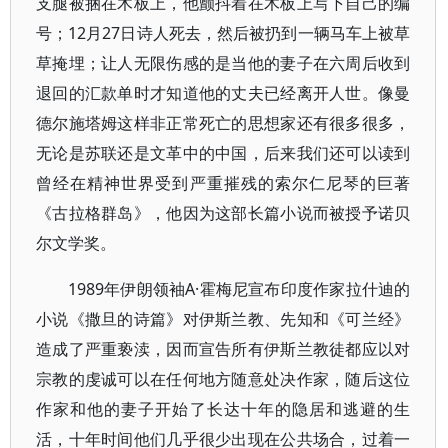
支腿被捆在木板上，他颤抖着在木板上写下自己的编
号；12月27日诗人死去，然后被扔到一辆马车上被草
草掩埋；让人无限伤感的是当他的妻子在六周后收到
退回的汇款单时才知道他的丈夫已经离开人世。像曼
德尔施塔姆这样非正常死亡的思想家还有很多很多，
无论是苏联还是文革中的中国，后来我们还可以读到
曾经在精神世界受到严重摧残的索尔仁尼琴的巨著
《古拉格群岛》，他因为这部长篇小说而被授予诺贝
尔文学奖。
1989年伊朗领袖A·霍梅尼宣布印度作家拉什迪的
小说《撒旦的诗篇》对伊斯兰教、先知和《可兰经》
造成了严重亵渎，因而宣告所有伊斯兰教徒都应以对
宗教的虔诚可以在任何地方随意处决作家，随后这位
作家和他的妻子开始了长达十年的隐居和逃避的生
活，十年时间他们几乎很少出现在公共场合，过着一