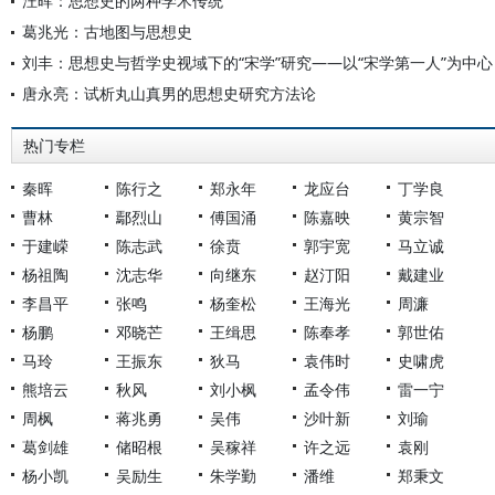
汪晖：思想史的两种学术传统
葛兆光：古地图与思想史
刘丰：思想史与哲学史视域下的“宋学”研究——以“宋学第一人”为中心
唐永亮：试析丸山真男的思想史研究方法论
热门专栏
秦晖
陈行之
郑永年
龙应台
丁学良
曹林
鄢烈山
傅国涌
陈嘉映
黄宗智
于建嵘
陈志武
徐贲
郭宇宽
马立诚
杨祖陶
沈志华
向继东
赵汀阳
戴建业
李昌平
张鸣
杨奎松
王海光
周濂
杨鹏
邓晓芒
王缉思
陈奉孝
郭世佑
马玲
王振东
狄马
袁伟时
史啸虎
熊培云
秋风
刘小枫
孟令伟
雷一宁
周枫
蒋兆勇
吴伟
沙叶新
刘瑜
葛剑雄
储昭根
吴稼祥
许之远
袁刚
杨小凯
吴励生
朱学勤
潘维
郑秉文