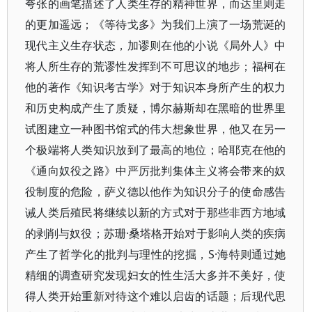
夸张的画笔描述了人类生存的精神世界，而达里则走
的更加遥远；《等待戈多》为我们上演了一场荒诞的
现代主义生存状态，加谬则在他的小说《局外人》中
将人所生存的荒谬性发挥到不可思议的地步；福柯在
他的著作《知识考古学》对于知识本身所产生的权力
和历史构成产生了质疑，博尔赫斯却在黑暗的世界里
试图建立一种图书馆式的伟大想象世界，他又在另一
个极端将人类知识放到了最高的地位；哈耶克在他的
《通向奴役之路》中严厉批判集体主义将会带来的奴
役制度的危险，萨义德以他作为知识分子的使命感告
诫人类后殖民将继续以新的方式对于那些非西方地域
的剥削与奴役；苏珊·桑塔格开始对于影响人类的疾病
产生了哲学化的批判与理性的挖掘，S·海特则通过她
精细的调查研究发现妇女的性生活大多并不美好，使
得人类开始重新对待这个难以启齿的话题；后现代思