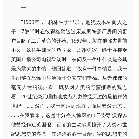
一
“1909年，I·柏林生于里加，是犹太木材商人之
子，7岁半时在彼得格勒透过亲戚家陶瓷厂房间的窗
户目睹了二月革命的开始。1997年，就在他临去世前
不久，这位牛津大学哲学家、思想史家、爵士在接受
英国广播公司电视采访时，被问及一生中什么是令其
最为震惊的事情，他回答道：‘仅有一件事情是，我一
生能够在恐怖中生活得十分安宁和幸福。从赤裸裸的
毫无人性的观点看，既从对人类的野蛮摧毁的观点
看，20世纪毫无理由地成为人类曾经历过的最糟糕的
世纪，……然而，我一直活到现在，而且安然无恙，
……在我看来，这是十分令人惊讶的！’”彼得·沃森以
他曾经作过英国报刊记者的生动笔调拉开了人类20世
纪思想史的序幕，在洋洋洒洒一百余万字的思想史的