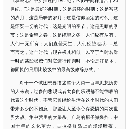
《双城记》中所描述的19世纪，它似乎同样适合于20
世纪，“这是最好的时期，这是最坏的时期；这是智慧
的岁月，这是愚昧的岁月；这是信仰坚定的时代，这
是怀疑一切的时代；这是光明的季节，这是黑暗的季
节；这是希望之春，这是绝望之冬；人们应有尽有，
人们一无所有；人们直登天堂，人们径堕地狱……总
而言之，这个时代与现在极其相似，以至于当时名噪
一时的某些权威们对它进行评判时，不论是好是坏，
都固执的只用比较级中的最高级修辞形式。”
对于一个试图想要描述整个人类一百年思想历史
的人来说，过多的悲观或者太多的乐观都不能彻底的
代表这个时代，不管它曾经给生活在这个时代的人们
带来多少的不如意，那些让人至今心存恐惧的两次世
界大战、集中营里的大屠杀、广岛的原子弹爆炸，中
国十年的文化革命，古拉格群岛上的漫漫暗夜，