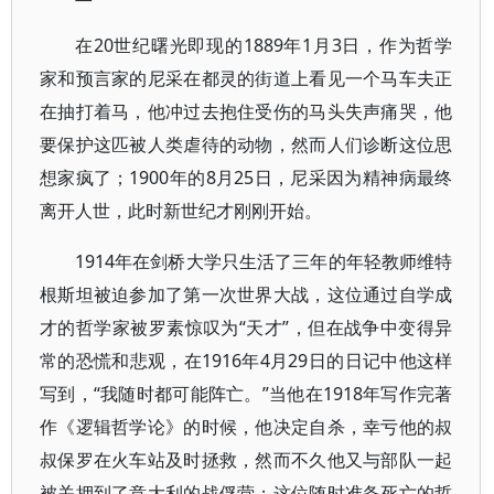
在20世纪曙光即现的1889年1月3日，作为哲学
家和预言家的尼采在都灵的街道上看见一个马车夫正
在抽打着马，他冲过去抱住受伤的马头失声痛哭，他
要保护这匹被人类虐待的动物，然而人们诊断这位思
想家疯了；1900年的8月25日，尼采因为精神病最终
离开人世，此时新世纪才刚刚开始。
1914年在剑桥大学只生活了三年的年轻教师维特
根斯坦被迫参加了第一次世界大战，这位通过自学成
才的哲学家被罗素惊叹为“天才”，但在战争中变得异
常的恐慌和悲观，在1916年4月29日的日记中他这样
写到，“我随时都可能阵亡。”当他在1918年写作完著
作《逻辑哲学论》的时候，他决定自杀，幸亏他的叔
叔保罗在火车站及时拯救，然而不久他又与部队一起
被关押到了意大利的战俘营；这位随时准备死亡的哲