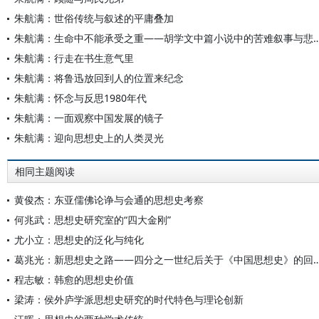
朱航满：世俗传统与叙述的平庸叠加
朱航满：生命中不能承受之重——胡学文中篇小说中的
朱航满：行走在书生意气里
朱航满：将鲁迅放回到人的位置来纪念
朱航满：怀念与反思1980年代
朱航满：一面观察中国发展的镜子
朱航满：迎向思想史上的人类灵光
相同主题阅读
黄俊杰：东亚儒佛论诤与会通的思想史考察
何兆武：思想史研究室的“四大金刚”
尤小立：思想史的泛化与纯化
葛兆光：新思想史之路——四分之一世纪后关于《中国
程志敏：韩愈的思想史价值
梁涛：侯外庐学派思想史研究的时代特色与理论创新