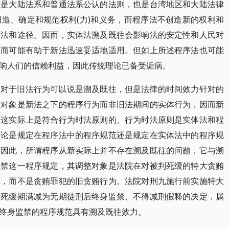
新是大陆法系和普通法系公认的法则，也是台湾地区和大陆法律
造、确定和规范权利(力)和义务，而程序法不创造新的权利和
方法和途径。因而，实体法溯及既往会影响法的安定性和人民对
反而可能有助于新法迅速妥适地适用。但如上所述程序法也可能
响人们的信赖利益，因此传统理论已备受诟病。
相对于旧法行为可以说是溯及既往，但是法律的时间效力针对的
整对象是新法之下的程序行为而非旧法期间的实体行为，因而新
，这实际上是符合行为时法原则的。行为时法原则是实体法和程
不论是规定在程序法中的程序规范还是规定在实体法中的程序规
。因此，所谓程序从新实际上并不存在溯及既往的问题，它与溯
监禁这一程序规定，其调整对象是法院在对被判死缓的特大贪贿
为，而不是贪贿罪犯的旧贪贿行为。法院对刑九施行前实施特大
出死缓期满减为无期徒刑后终身监禁、不得减刑假释的决定，属
终身监禁的程序规范具有溯及既往效力。