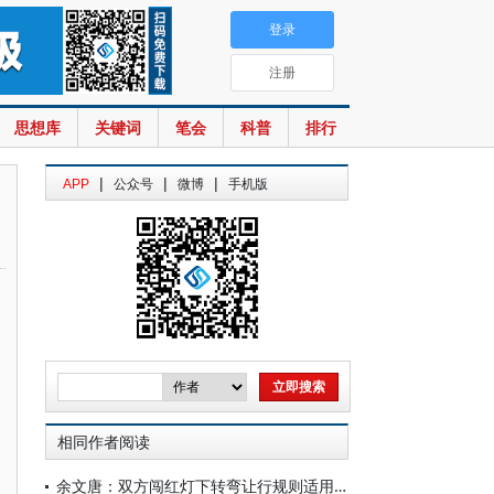
登录
注册
思想库
关键词
笔会
科普
排行
|
|
|
APP
公众号
微博
手机版
相同作者阅读
余文唐：双方闯红灯下转弯让行规则适用性探辨