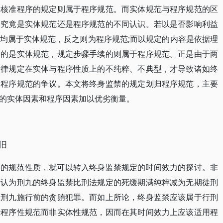
其核准程序的规定则属于程序规范。而实体规范与程序规范的区
定究竟是实体规范还是程序规范的不同认识。若以是否影响利益
均属于实体规范，反之则为程序规范;而以规定的内容是依据理
由的是实体规范，规定步骤手续的则属于程序规范。正是由于两
法律规定在实体与程序性质上的不纯粹、不典型，才导致诸如终
是程序规范的争议。本文将终身监禁的规定划归程序规范，主要
的实体因素和程序因素加以优劣衡量。
旧
定的规范性质，就可以转入终身监禁规定的时间效力的探讨。非
而认为刑九的终身监禁比刑法规定的死缓期满纯粹减为无期徒刑
及刑九施行前的贪贿犯罪。而如上所论，终身监禁应该属于行刑
于程序性规范而非实体性规范，因而在其时间效力上应该适用程