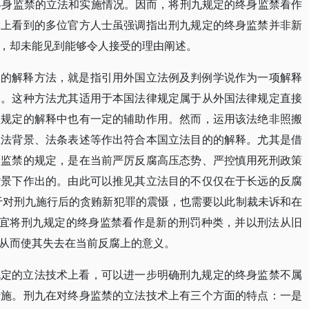
终身监禁的立法和实施情况。因而，将刑九规定的终身监禁看作
体上看到的多位官方人士虽强调指出刑九规定的终身监禁并非新
，却未能见到能够令人接受的理由阐述。
释的解释方法，就是指引用外国立法例及判例学说作为一项解释
容。这种方法尤其适用于本国法律规定属于从外国法律规定直接
型规定的解释中也有一定的辅助作用。然而，运用该法绝非照搬
立法背景、法条表述等作出符合本国立法目的的解释。尤其是借
身监禁的规定，是在当前严厉反腐高压态势、严控慎用死刑政策
背景下作出的。由此可以推见其立法目的不仅仅在于长远的反腐
于对刑九施行后的贪贿新犯罪的震慑，也需要以此制裁未诉和在
不宜将刑九规定的终身监禁看作是新的刑罚种类，并以刑法从旧
从而使其失去在当前反腐上的意义。
规定的立法技术上看，可以进一步明确刑九规定的终身监禁不属
措施。刑九在对终身监禁的立法技术上有三个方面的特点：一是