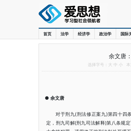
首页
法学
经济学
政治学
国际
余文唐
选择字号：
大
中
小
本文
●
余文唐
对于刑九(刑法修正案九)第四十
定，刑九司解(刑九司法解释)第八条规