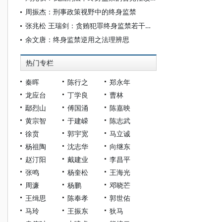
周振杰：刑事政策视野中的终身监禁
张兆松 王瑞剑：贪贿犯罪终身监禁若干争议问题研究
余文唐：终身监禁逆用之法理辨思
热门专栏
秦晖
陈行之
郑永年
龙应台
丁学良
曹林
鄢烈山
傅国涌
陈嘉映
黄宗智
于建嵘
陈志武
徐贲
郭宇宽
马立诚
杨祖陶
沈志华
向继东
赵汀阳
戴建业
李昌平
张鸣
杨奎松
王海光
周濂
杨鹏
邓晓芒
王缉思
陈奉孝
郭世佑
马玲
王振东
狄马