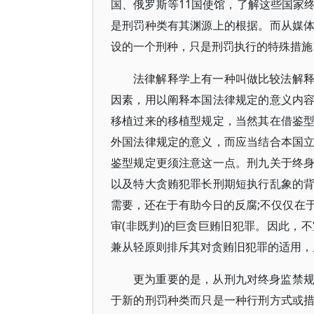
国、俄罗斯等11国使馆，了解这些国家
是刑罚种类有其渊源上的根据。而从媒
设的一个刑种，只是刑罚执行的特殊措施
法律解释学上有一种叫做比较法解
因素，用以阐释本国法律规定的意义内
移植过来的移植型规定，当然其在借鉴
外国法律规定的意义，而应当结合本国
鉴型规定更须注意这一点。刑九关于终
以及特大贪贿犯罪长刑期短执行乱象的
需要，还在于有助今日的反腐;不仅仅在
审(非既判)的巨贪巨贿旧犯罪。因此，
兼从轻原则排斥其对贪贿旧犯罪的适用，
更为重要的是，从刑九对终身监禁
于新的刑罚种类而只是一种行刑方式或