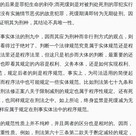
的后果是罪犯生命的剥夺;而死缓则是对被判处死刑的罪犯实行
若没有实施情节恶劣的故意犯罪，死缓期满即转为无期徒刑。因
证明其为刑种，其结论不具唯一性。
刑事实体法的刑九中，因而其应为刑种而非行刑方式的观点，则
野看得过于绝对了。判断一个法律规范究竟属于实体规范还是程
体法里还是程序法里，但这只是初步而大体的判断，最重要的还
。也即看其规定的内容是权利、义务本体，还是如何实现权利、
范，规定后者的则是程序规范。事实上，为司法适用的简便起
，而程序法中也可能规定一些实体规范。比如刑法第七十九条和
，刑法修正案八关于限制减刑的规定也属于程序性规定。还有死
范，也同样规定在刑法之中。如上所论，终身监禁是死缓减为无
样应属于规定在刑事实体法中的程序规范。
序的规范性质上并不纯粹，并且两者的区分也是相对的。因而，
双重性质。例如，刑法第六十三条第二款关于酌定减轻的规定，