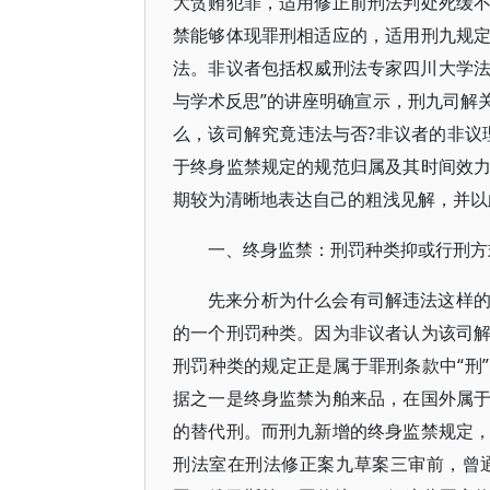
大贪贿犯罪，适用修正前刑法判处死缓
禁能够体现罪刑相适应的，适用刑九规
法。非议者包括权威刑法专家四川大学法
与学术反思”的讲座明确宣示，刑九司解
么，该司解究竟违法与否?非议者的非议
于终身监禁规定的规范归属及其时间效
期较为清晰地表达自己的粗浅见解，并以
一、终身监禁：刑罚种类抑或行刑方
先来分析为什么会有司解违法这样
的一个刑罚种类。因为非议者认为该司
刑罚种类的规定正是属于罪刑条款中“刑
据之一是终身监禁为舶来品，在国外属
的替代刑。而刑九新增的终身监禁规定
刑法室在刑法修正案九草案三审前，曾