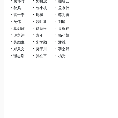
袁伟时
史啸虎
熊培云
秋风
刘小枫
孟令伟
雷一宁
周枫
蒋兆勇
吴伟
沙叶新
刘瑜
葛剑雄
储昭根
吴稼祥
许之远
袁刚
杨小凯
吴励生
朱学勤
潘维
郑秉文
莫于川
羽之野
谢志浩
孙立平
杨光