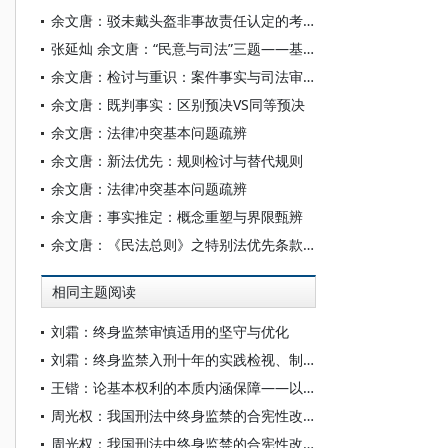
余文唐：驳未戴头盔非事故责任认定的考量因素
张延灿 余文唐：“民意与司法”三题——基于和谐司法的辨思
余文唐：检讨与重识：案件事实与司法审查——兼及反思行政案件驳回判决之规定
余文唐：既判事实：区别预决VS同等预决
余文唐：法律冲突基本问题疏辨
余文唐：新法优先：规则检讨与替代规则
余文唐：法律冲突基本问题疏辨
余文唐：事实推定：概念重塑与界限甄辨
余文唐：《民法总则》之特别法优先条款探辨
相同主题阅读
刘霜：终身监禁审慎适用的坚守与优化
刘霜：终身监禁入刑十年的实践检视、制度反思与立法展望
王锴：论基本权利的本质内涵保障——以终身监禁为例
周光权：我国刑法中终身监禁的合宪性改进
周光权：我国刑法中终身监禁的合宪性改进