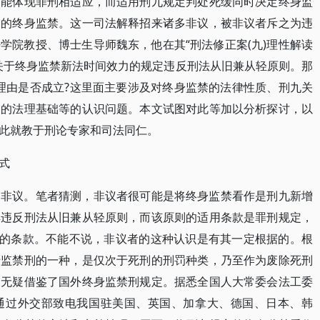
不能体现罪刑相适应，而适用刑九规定判处死缓同时决定终身监
定的终身监禁。这一司法解释招来诸多非议，被非议者斥之为违
学院教授、博士生导师魏东，他在其“刑法修正案(九)理性解读
关于终身监禁新法时间效力的规定违反刑法从旧兼从轻原则。那
理由是否成立?这里面主要涉及对终身监禁的法律性质、刑九关
力的法理基础等的认识问题。本文试图对此等加以分析探讨，以
此就教于刑论专家和司法同仁。
式
的非议。笔者猜测，非议者很可能是将终身监禁看作是刑九新增
解违反刑法从旧兼从轻原则，而该原则的适用条款是罪刑规定，
”的条款。不能不说，非议者的这种认识是有其一定根据的。根
于监禁刑的一种，是仅次于死刑的刑罚种类，乃至作为废除死刑
，无疑借鉴了国外终身监禁刑规定。据悉全国人大常委会法工委
通过外交部致电我国驻美国、英国、加拿大、德国、日本、韩