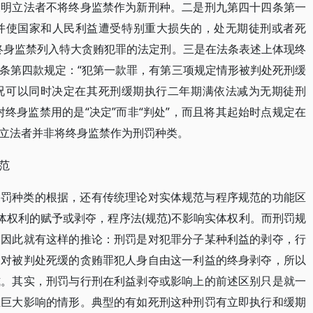
表明立法者不将终身监禁作为新刑种。二是刑九第四十四条第一
，并使国家和人民利益遭受特别重大损失的，处无期徒刑或者死
终身监禁列入特大贪贿犯罪的法定刑。三是在法条表述上体现终
条第四款规定：“犯第一款罪，有第三项规定情形被判处死刑缓
况可以同时决定在其死刑缓期执行二年期满依法减为无期徒刑
终身监禁用的是“决定”而非“判处”，而且将其起始时点规定在
立法者并非将终身监禁作为刑罚种类。
范
刑罚种类的根据，还有传统理论对实体规范与程序规范的功能区
体权利的赋予或剥夺，程序法(规范)不影响实体权利。而刑罚规
。因此就有这样的推论：刑罚是对犯罪分子某种利益的剥夺，行
是对被判处死缓的贪贿罪犯人身自由这一利益的终身剥夺，所以
式。其实，刑罚与行刑在利益剥夺或影响上的前述区别只是就一
生巨大影响的情形。典型的有如死刑这种刑罚有立即执行和缓期