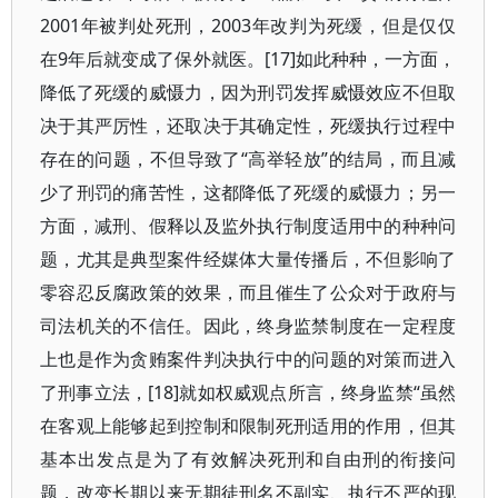
2001年被判处死刑，2003年改判为死缓，但是仅仅
在9年后就变成了保外就医。[17]如此种种，一方面，
降低了死缓的威慑力，因为刑罚发挥威慑效应不但取
决于其严厉性，还取决于其确定性，死缓执行过程中
存在的问题，不但导致了“高举轻放”的结局，而且减
少了刑罚的痛苦性，这都降低了死缓的威慑力；另一
方面，减刑、假释以及监外执行制度适用中的种种问
题，尤其是典型案件经媒体大量传播后，不但影响了
零容忍反腐政策的效果，而且催生了公众对于政府与
司法机关的不信任。因此，终身监禁制度在一定程度
上也是作为贪贿案件判决执行中的问题的对策而进入
了刑事立法，[18]就如权威观点所言，终身监禁“虽然
在客观上能够起到控制和限制死刑适用的作用，但其
基本出发点是为了有效解决死刑和自由刑的衔接问
题，改变长期以来无期徒刑名不副实、执行不严的现