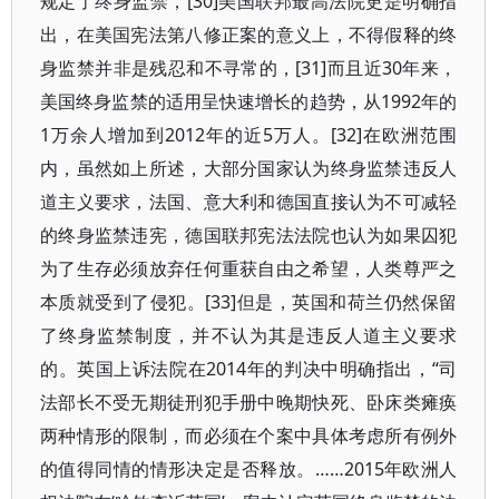
规定了终身监禁，[30]美国联邦最高法院更是明确指
出，在美国宪法第八修正案的意义上，不得假释的终
身监禁并非是残忍和不寻常的，[31]而且近30年来，
美国终身监禁的适用呈快速增长的趋势，从1992年的
1万余人增加到2012年的近5万人。[32]在欧洲范围
内，虽然如上所述，大部分国家认为终身监禁违反人
道主义要求，法国、意大利和德国直接认为不可减轻
的终身监禁违宪，德国联邦宪法法院也认为如果囚犯
为了生存必须放弃任何重获自由之希望，人类尊严之
本质就受到了侵犯。[33]但是，英国和荷兰仍然保留
了终身监禁制度，并不认为其是违反人道主义要求
的。英国上诉法院在2014年的判决中明确指出，“司
法部长不受无期徒刑犯手册中晚期快死、卧床类瘫痪
两种情形的限制，而必须在个案中具体考虑所有例外
的值得同情的情形决定是否释放。……2015年欧洲人