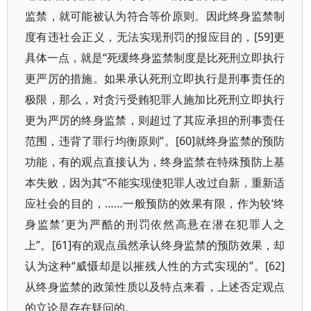
监禁，就可能被认为符合等价原则。因此终身监禁制
度有违社会正义，无法实现刑罚的报应目的，[59]更
具体一点，就是“死缓终身监禁制度是比死刑立即执行
更严厉的措施。如果承认死刑立即执行是刑事责任的
极限，那么，对贪污受贿犯罪人施加比死刑立即执行
更为严厉的终身监禁，则超过了其应承担的刑事责任
范围，违背了罪行均衡原则”。[60]就终身监禁的预防
功能，有的观点直接认为，终身监禁在特殊预防上基
本失败，因为其“不能实现使犯罪人改过自新，重新适
应社会的目的，……一般预防的效果有限，作为较‘终
身监禁’更为严酷的刑罚依然高悬在潜在犯罪人之
上”。[61]有的观点虽然承认终身监禁的预防效果，却
认为这种“威慑却是以摧残人性的方式实现的”。[62]
从终身监禁的政策性质以及特点来看，上述否定观点
的立论是存在疑问的。