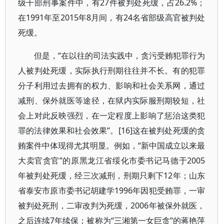
级干部刑事案件中，有27件被判处死缓，占26.2%；
在1991年至2015年8月间，有24名省部级高官被判处
死缓。
但是，“在以往的司法实践中，贪污受贿犯罪行为
人被判处死缓，实际执行刑期往往并不长。有的犯罪
分子利用过去拥有的权力、影响和社会关系网，通过
减刑、保外就医等途径，在狱内实际服刑期较短，社
会上对此反映强烈，在一定程度上影响了惩治这类犯
罪的法律效果和社会效果”。[16]这在被判处死缓的贪
贿案件中体现得尤其明显。例如，“新中国成立以来最
大卖官贪官”的原黑龙江省绥化市委书记马德于2005
年被判处死缓，经三次减刑，刑期只剩下12年；山东
省泰安市原市委书记胡建学1996年因犯受贿罪，一审
被判处死刑，二审改判为死缓，2006年被保外就医，
之后连续7年续保；被称为“三湘第一女巨贪”的蒋艳萍