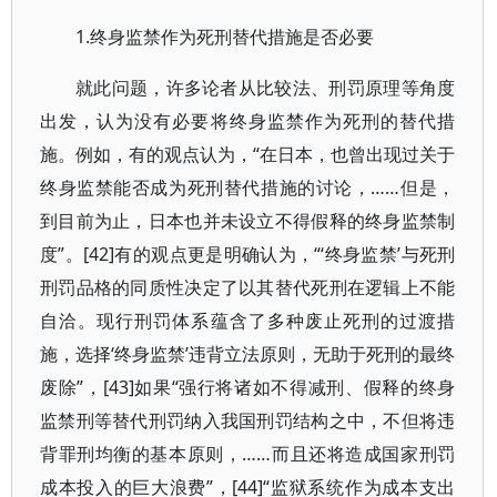
1.终身监禁作为死刑替代措施是否必要
就此问题，许多论者从比较法、刑罚原理等角度
出发，认为没有必要将终身监禁作为死刑的替代措
施。例如，有的观点认为，“在日本，也曾出现过关于
终身监禁能否成为死刑替代措施的讨论，……但是，
到目前为止，日本也并未设立不得假释的终身监禁制
度”。[42]有的观点更是明确认为，“‘终身监禁’与死刑
刑罚品格的同质性决定了以其替代死刑在逻辑上不能
自洽。现行刑罚体系蕴含了多种废止死刑的过渡措
施，选择‘终身监禁’违背立法原则，无助于死刑的最终
废除”，[43]如果“强行将诸如不得减刑、假释的终身
监禁刑等替代刑罚纳入我国刑罚结构之中，不但将违
背罪刑均衡的基本原则，……而且还将造成国家刑罚
成本投入的巨大浪费”，[44]“监狱系统作为成本支出