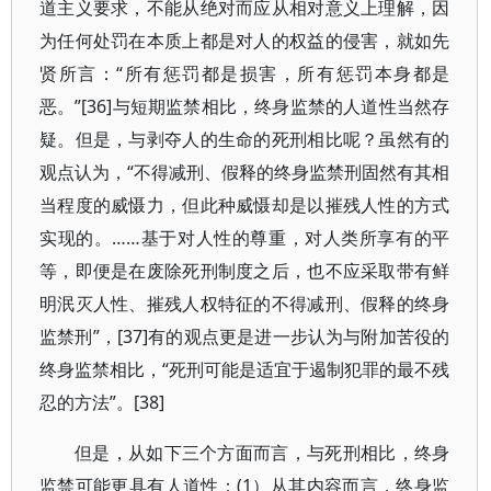
道主义要求，不能从绝对而应从相对意义上理解，因
为任何处罚在本质上都是对人的权益的侵害，就如先
贤所言：“所有惩罚都是损害，所有惩罚本身都是
恶。”[36]与短期监禁相比，终身监禁的人道性当然存
疑。但是，与剥夺人的生命的死刑相比呢？虽然有的
观点认为，“不得减刑、假释的终身监禁刑固然有其相
当程度的威慑力，但此种威慑却是以摧残人性的方式
实现的。……基于对人性的尊重，对人类所享有的平
等，即便是在废除死刑制度之后，也不应采取带有鲜
明泯灭人性、摧残人权特征的不得减刑、假释的终身
监禁刑”，[37]有的观点更是进一步认为与附加苦役的
终身监禁相比，“死刑可能是适宜于遏制犯罪的最不残
忍的方法”。[38]
但是，从如下三个方面而言，与死刑相比，终身
监禁可能更具有人道性：(1）从其内容而言，终身监