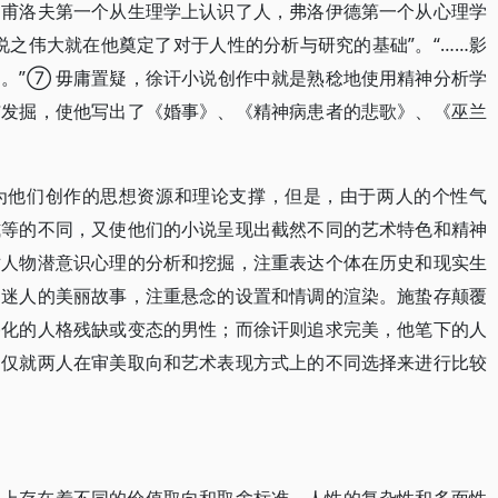
巴甫洛夫第一个从生理学上认识了人，弗洛伊德第一个从心理学
说之伟大就在他奠定了对于人性的分析与研究的基础”。“……影
。”⑦ 毋庸置疑，徐讦小说创作中就是熟稔地使用精神分析学
与发掘，使他写出了《婚事》、《精神病患者的悲歌》、《巫兰
为他们创作的思想资源和理论支撑，但是，由于两人的个性气
式等的不同，又使他们的小说呈现出截然不同的艺术特色和精神
对人物潜意识心理的分析和挖掘，注重表达个体在历史和现实生
幻迷人的美丽故事，注重悬念的设置和情调的渲染。施蛰存颠覆
俗化的人格残缺或变态的男性；而徐讦则追求完美，他笔下的人
文仅就两人在审美取向和艺术表现方式上的不同选择来进行比较