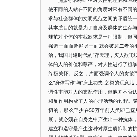
施蛰存和徐讦在对人性的理解和表
使不同的人站在不同的角度对它有不同
求与社会群体的文明规范之间的矛盾统
其本质目的就是为了自身及群体的生存
规范对个体的本我欲求是一种限制，但
强调一面而贬抑另一面就会破坏二者的
治，我国封建时代的“存天理，灭人欲”以
体的人的价值和尊严，对人性进行了粗
终极关怀。反之，片面强调个人的贪欲
么“身体写作”与“床上功夫”之类的玩意
调性本能对人的支配作用，但他并不否
和反作用构成了人的心理活动的过程。荣
切的，那么至少在50万年前人类即已窒
展，就必须在自身之中产生出一种抗体
建立和遵守是产生这种对原生质抑制的