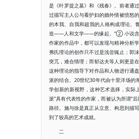
是《叶罗提之墓》和《残春》。前者通
过描写主人公与看护妇的婚外情被愤怒
的本我、自我和超我的人格构成理论。鲁
造——人和文学——的缘起。”② 小说
作家的作品中，都可以发现与精神分析
弗氏理论的创作只不过是浅尝辄止；郭
突兀，难合情理；而郁达夫等人则更是
这种理论的指导下对作品和人物进行通
派的结合。20世纪30年代由十里洋场的
学创新的新视野，这种艺术选择，实际
派”具有代表性的作家，而被认为所谓“
路径。施与徐是真正从立意、构思到描
到了较高的艺术成就。
二