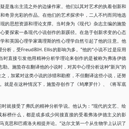
无疑是逸出主流之外的边缘作家。他们以其对艺术的执着创新和
值和奇异光彩的作品。在他们的艺术探求中，二人不约而同地选
表现的思想资源和理论支撑。当时身为《现代》杂志主编的施蛰
一心要探索一条现代小说创作的新蹊径。在急于创新求变的心态
析学和英国心理学家蔼理斯的性心理学自然引起了他的注意。他
，受Freud和H. Ellis的影响为多。”他的“小说不过是应用
”③ 当时直接引发他用精神分析学理论来创作的是被称为弗洛伊德
志勒。施蛰存在翻译他的小说时，对其中心理分析这种“新兴”的
往之，加紧对这类小说的涉猎和勘察，不但翻译这些小说，还努
④。就是在这种情况下，施蛰存创作了《鸠摩罗什》、《将军底
学习时就接受了弗氏的精神分析学说。他认为：“现代的文艺、绘
或标榜什么，都是或多或少间接直接的受着弗洛伊德主义的影
、马克思和巴甫洛夫相提并论。“达尔文第一个从生物学上认识了