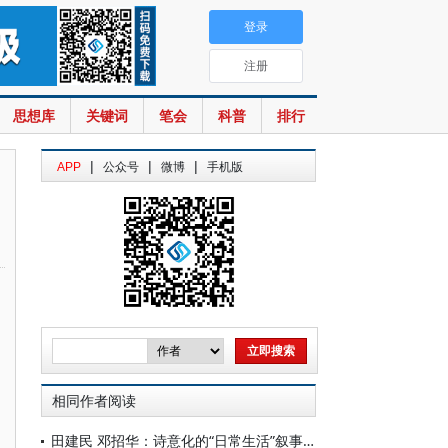
登录
注册
思想库
关键词
笔会
科普
排行
|
|
|
APP
公众号
微博
手机版
相同作者阅读
田建民 邓招华：诗意化的“日常生活”叙事——沈从文小说创作论