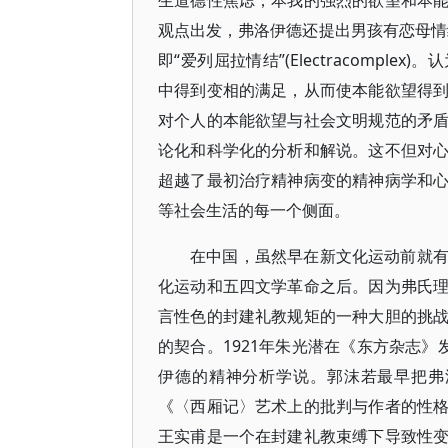
生道德性焦虑；本我的强烈的欲望和本
观点出发，弗洛伊德还提出男孩有恋母情结，即
即“爱列屈拉情结”(Electracomp
中得到变相的满足，从而使本能欲望得
对个人的本能欲望与社会文明规范的矛
论化和科学化的分析和解说。这不但对
超越了最初治疗精神病变的精神病学和
等社会生活的每一个侧面。
在中国，虽然早在新文化运动前就
化运动和五四文学革命之后。因为弗氏
言性色的封建礼教规矩的一种大胆的挑
的契合。1921年朱光潜在《东方杂志
伊德的精神分析学说。郭沫若最早把弗
《〈西厢记〉艺术上的批判与作者的性
王实甫是一个在封建礼教束缚下导致性