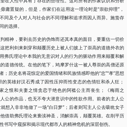
欲望在人性中具有了存在的合理性。这对所有的作家认识和分析
毋庸置疑的，但是，作家们在运用这一理论时是“崇欲抑理”，
的不同及个人对人与社会的不同理解和追求而因人而异。施蛰存
同的选择。
批判精神，要剥去历史的伪饰而还其本真的面目，要重估一切价
现这把利剑来刺穿和颠覆历史上被人们披上了崇高的道德外衣的
即用弗氏理论中本我的无意识对人的行为的驱动作用来颠覆和解
成的道德传统。在他的笔下，鸠摩罗什这一被人尊崇的高僧还原
；历史名将花惊定的爱国情绪和民族情感即他的“忠”“孝”思想
胆的英雄好汉石秀成了因性压抑而性变态的色情狂和杀人狂；
家之恨和夫妻之情贪恋于绝色的阿褴公主而丧生；《梅雨之
主人公的作品，也无不夸大潜意识中的性欲作用。前者的主人公
就想入非非地做了一场“白日梦”；后者则写主人公去吸吮女子
。他借助弗氏理论来亵渎神圣，消解崇高，颠覆英雄。在削平历
性书写中窥探和揭示现代都市人的精神危机的深层创伤。