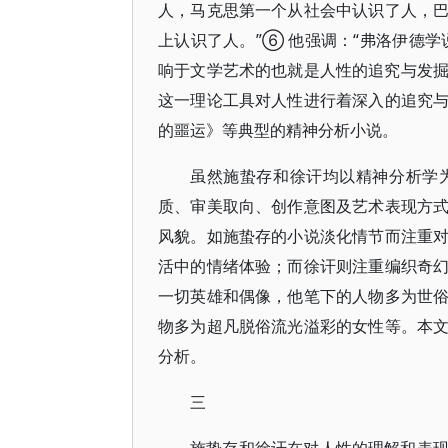
人，马克思第一个从社会中认识了人，
上认识了人。”⑥ 他强调：“弗洛伊德学
响于文学艺术的也就是人性的追究与发掘
这一理论工具对人性进行着深入的追究
的噩运》等典型的精神分析小说。
虽然施蛰存和徐讦均以精神分析学
质、审美取向、创作意图及艺术表现方
风貌。如施蛰存的小说淡化情节而注重
活中的情绪体验；而徐讦则注重编织奇
一切英雄和偶像，他笔下的人物多为世
物多为超凡脱俗流光溢彩的女性等。本
分析。
三