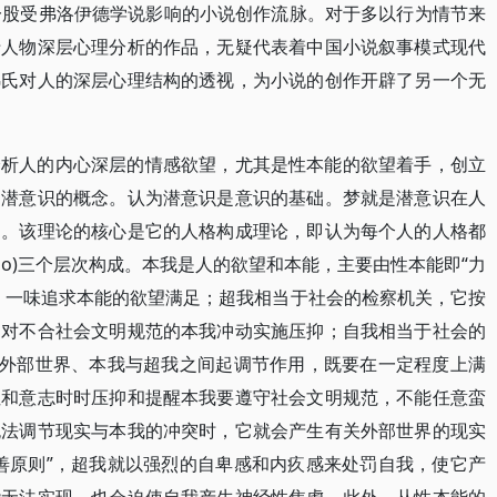
一股受弗洛伊德学说影响的小说创作流脉。对于多以行为情节来
于人物深层心理分析的作品，无疑代表着中国小说叙事模式现代
弗氏对人的深层心理结构的透视，为小说的创作开辟了另一个无
分析人的内心深层的情感欲望，尤其是性本能的欲望着手，创立
的潜意识的概念。认为潜意识是意识的基础。梦就是潜意识在人
动。该理论的核心是它的人格构成理论，即认为每个人的人格都
perego)三个层次构成。本我是人的欲望和本能，主要由性本能即“力
则”行事，一味追求本能的欲望满足；超我相当于社会的检察机关，它按
，对不合社会文明规范的本我冲动实施压抑；自我相当于社会的
在外部世界、本我与超我之间起调节作用，既要在一定程度上满
性和意志时时压抑和提醒本我要遵守社会文明规范，不能任意蛮
无法调节现实与本我的冲突时，它就会产生有关外部世界的现实
善原则”，超我就以强烈的自卑感和内疚感来处罚自我，使它产