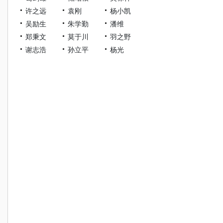
许之远
袁刚
杨小凯
吴励生
朱学勤
潘维
郑秉文
莫于川
羽之野
谢志浩
孙立平
杨光