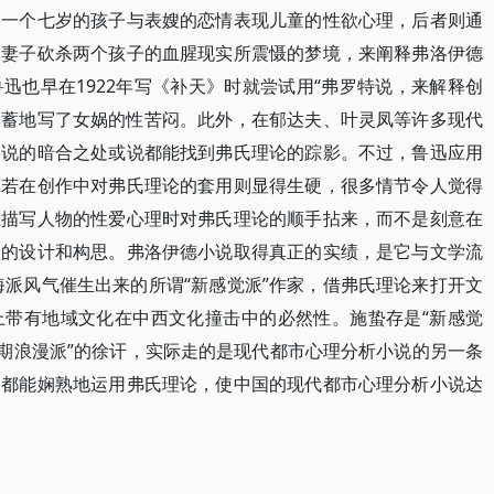
过一个七岁的孩子与表嫂的恋情表现儿童的性欲心理，后者则通
的妻子砍杀两个孩子的血腥现实所震慑的梦境，来阐释弗洛伊德
迅也早在1922年写《补天》时就尝试用“弗罗特说，来解释创
含蓄地写了女娲的性苦闷。此外，在郁达夫、叶灵凤等许多现代
学说的暗合之处或说都能找到弗氏理论的踪影。不过，鲁迅应用
沫若在创作中对弗氏理论的套用则显得生硬，很多情节令人觉得
在描写人物的性爱心理时对弗氏理论的顺手拈来，而不是刻意在
盘的设计和构思。弗洛伊德小说取得真正的实绩，是它与文学流
海派风气催生出来的所谓“新感觉派”作家，借弗氏理论来打开文
上带有地域文化在中西文化撞击中的必然性。施蛰存是“新感觉
后期浪漫派”的徐讦，实际走的是现代都市心理分析小说的另一条
写都能娴熟地运用弗氏理论，使中国的现代都市心理分析小说达