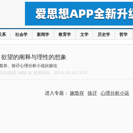
关系
社会学
新闻学
教育学
文学
历史学
哲学
：欲望的阐释与理性的想象
蛰存、徐讦心理分析小说比较论
共阅读 3488 次 更新时间：2015-10-24 23:31
进入专题：
施蛰存
徐讦
心理分析小说