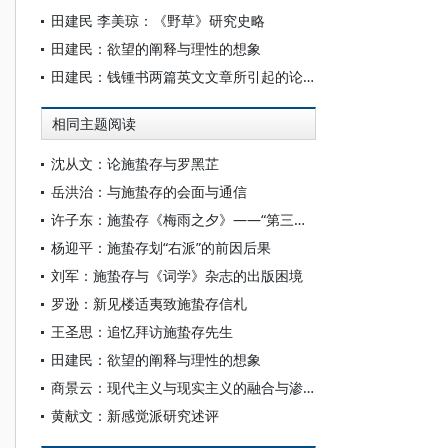
田建民 李美琼：《野草》研究史略
田建民：欲望的阐释与理性的想象
田建民：钱锺书两篇英文文章所引起的论争
相同主题阅读
沈从文：论施蛰存与罗黑芷
岳洪治：与施蛰存的会面与通信
许子东：施蛰存《梅雨之夕》——“第三种人”的困境
杨迎平：施蛰存划“右派”的前因后果
刘军：施蛰存与《词学》杂志的出版困境
罗逊：新见楼适夷致施蛰存信札
王圣思：追忆拜访施蛰存先生
田建民：欲望的阐释与理性的想象
商景云：现代主义与现实主义的融合与渗透
黄献文：新感觉派研究述评