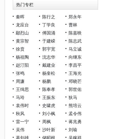
热门专栏
秦晖
陈行之
郑永年
龙应台
丁学良
曹林
鄢烈山
傅国涌
陈嘉映
黄宗智
于建嵘
陈志武
徐贲
郭宇宽
马立诚
杨祖陶
沈志华
向继东
赵汀阳
戴建业
李昌平
张鸣
杨奎松
王海光
周濂
杨鹏
邓晓芒
王缉思
陈奉孝
郭世佑
马玲
王振东
狄马
袁伟时
史啸虎
熊培云
秋风
刘小枫
孟令伟
雷一宁
周枫
蒋兆勇
吴伟
沙叶新
刘瑜
葛剑雄
储昭根
吴稼祥