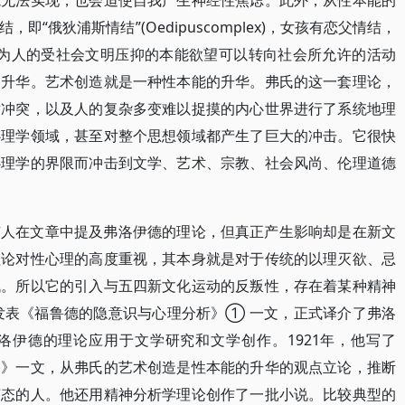
能无法实现，也会迫使自我产生神经性焦虑。此外，从性本能的
“俄狄浦斯情结”(Oedipuscomplex)，女孩有恋父情结，
lex)。认为人的受社会文明压抑的本能欲望可以转向社会所允许的活动
到升华。艺术创造就是一种性本能的升华。弗氏的这一套理论，
盾冲突，以及人的复杂多变难以捉摸的内心世界进行了系统地理
心理学领域，甚至对整个思想领域都产生了巨大的冲击。它很快
心理学的界限而冲击到文学、艺术、宗教、社会风尚、伦理道德
有人在文章中提及弗洛伊德的理论，但真正产生影响却是在新文
理论对性心理的高度重视，其本身就是对于传统的以理灭欲、忌
战。所以它的引入与五四新文化运动的反叛性，存在着某种精神
》发表《福鲁德的隐意识与心理分析》① 一文，正式译介了弗洛
洛伊德的理论应用于文学研究和文学创作。1921年，他写了
格》一文，从弗氏的艺术创造是性本能的升华的观点立论，推断
变态的人。他还用精神分析学理论创作了一批小说。比较典型的