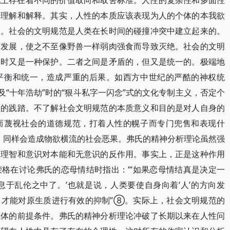
现上存在着不同的价值取向和取舍标准。人性的复杂性和多面性
的理解和解释。其实，人性的本质应该表现为人的个体的本我欲
一。社会的文明规范是人类在长时间的碰撞冲突中建立起来的。
与发展，使之不至像野兽一样弱肉强食而导致灭绝。社会的文明
同时又是一种保护。二者之间是矛盾的，但又是统一的。极端地
平衡和统一，造成严重的后果。如西方中世纪的严酷的神权统
及“十年浩劫”时的“狠斗私字一闪念”式的文化专制主义，否定个
暴的践踏。不了解社会文明规范的本质意义和目的是对人自身的
而蔑视社会的道德规范，打着人性的幌子而专门兜售和表现什
儿，同样会造成物欲横流的社会恶果。弗氏的精神分析理论虽然强
认理智和意识对本能和无意识的反作用。事实上，正是这种作用
格在讨论弗氏的恋母情结时指出：“‘如果恋母情结真是决定一
息于乱伦之中了。’也就是说，人类要使自身向着‘人’的方向发
，才能对原生质进行有效的抑制”⑧。实际上，社会文明规范的
抗体的前提条件。弗氏的精神分析理论冲破了长期以来在人性问