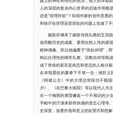
题上的神性和理性的统治，使人的本能
人的深层的复杂内心世界的启迪作用都是
还是“崇理抑欲”？却因作家的创作意图
和徐讦在崇理还是崇欲的问题上也做了不
施蛰存继承了破除传统礼教的五四
值而翻历史的成案。要用自然人性的展
精神偶像。所以他偏重于“崇欲抑理”，
构以往理性的纲常礼教、宗教信仰等既
成了世俗的甚至是病态和变态的人格分裂者
在本我爱欲的重拳下不堪一击；侠肝义
《阿褴公主》中的大理总管段功不顾国
夕》、《在巴黎大戏院》等以现代人为
在一个梅雨的黄昏邂逅一个不相识的少女
手帕中的汗涕来获得快感的变态心理等
史深度，放逐价值和意义的欲望式和想象