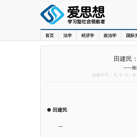
首页
法学
经济学
政治学
国际
田建民
——施
选择字号：
大
中
小
本文
●
田建民
一