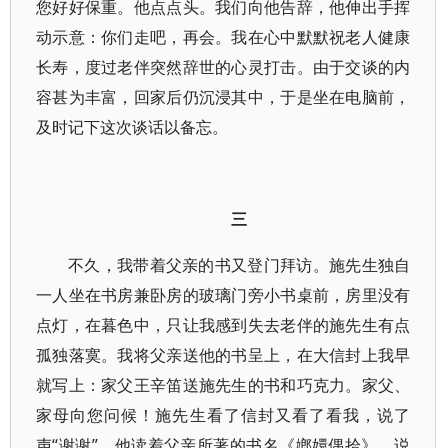
您好好保重。他点点头。我们向他告辞，他伸出手挥
动示意：你们走吧，再会。我在心中默默祝老人健康
长寿，度过老伴突然辞世的心灵打击。由于交谈的内
容甚为丰富，回家后仍沉浸其中，于是坐在电脑前，
及时记下这次谈话以备忘。
三
不久，我带着父亲的书又登门拜访。施先生独自
一人坐在书房兼卧房的玻璃门旁小书桌前，房里没有
点灯，在暮色中，只让我感到失去老伴的施先生有点
孤独落寞。我将父亲送他的书呈上，在大信封上我早
就写上：家父王辛笛送施先生的书和巧克力。家父、
家母向您问候！施先生看了信封又看了看我，说了
声“谢谢”。他读着父亲所著的书名《嫏嬛偶拾》，说