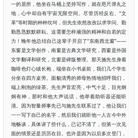
一的居所，他坐在马桶上坚持写作，就在咫尺弹丸之
地，心中却自有宇宙无限空间。尽管历经反右、“文
革”等时期的种种坎坷，但先生依然孜孜以求学问、勤
勤恳恳默默耕耘。这需要怎样顽强的精神和自若的定
力！晚年他总结自己这辈子开启了“东南西北窗”——
东窗是文学创作，南窗是古典文学研究，西窗是外国
文学翻译和研究，北窗是碑版整理。那天施先生身着
咖啡色灯心绒长袍，端坐在小书桌前，我们几个学生
分坐在四方桌旁。面貌清秀的师母热情地招呼我们，
端上刚泡的绿茶。先生声音宏亮，中气十足，目光炯
炯有神，那时和他大声说话，他举着助听器还能听
清。因为智量师事先已与施先生联系过了，他让我们
一一写下自己的名字，然后我们就听他一人古今中外
地畅谈，具体讲了些什么，已记不清了，但第一次见
面的情景还是历历在目。也许是因为以后多次登门，