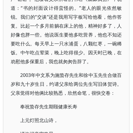
道：“书的封面设计得蛮怪的。”老人的眼光依然敏
锐。我们的“交谈”还是我用写字板写给他看，他作答
复。比起一个多月前躺在床上的他，精神好多了，人
好像也胖一些。他说医生要他多吃营养，他也不知还
要吃什么。每天早上一只水浦蛋，八颗红枣，一碗稀
饭。中午吃点荤菜，晚上吃得很少。因天时已晚，在
劝慰他多保重后，我也就匆匆告辞了。
2003年中文系为施蛰存先生和徐中玉先生合做百
岁和九十岁生日，约请父亲给两位先生写旧体贺诗。
父亲觉得对他俩比较熟悉，欣然命笔，很快交卷：
奉祝蛰存先生期颐健康长寿
上元灯照北山诗，