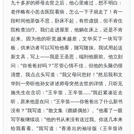
九十多岁的师母去世之后，他心里难过，想不明白：
老伴略有小恙去医院看病，怎么一下子就走了！有一
段时间他茶饭不思，卧床不起，有些虚脱，但不肯住
院检查治疗。我们走进屋里，他躺在床上，还是不肯
起来。因为他的听觉越来越差，文华买了一块写字
板，供来访者可以写给他看，随写随抹。我试用起这
新文具，写上——我是王圣思，端到他眼前。他立刻
问：“你爸爸好吗？”尽管心情不佳，但他的头脑仍很
清楚。我点点头写道：“我父母问您好！”然后我和文
华到一旁听他孙女讲述师母突然去世的详情，只听见
施先生在念叨：“王辛笛，王辛笛……”我赶紧凑近去
听，原来他是在问：“王辛笛——你爸爸出了什么新书
没有？”我写道：“散文集《嫏嬛偶拾》。”他看了一眼
写字板继续说：“他的书从来没有送过我。你送几本来
给我看看。”我写道：“香港出的袖珍版《王辛笛诗