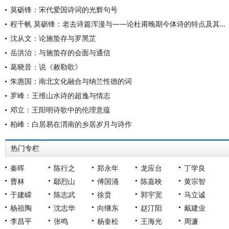
莫砺锋：宋代爱国诗词的光辉句号
程千帆 莫砺锋：老去诗篇浑漫与——论杜甫晚期今体诗的特点及其对宋人的影响
沈从文：论施蛰存与罗黑芷
岳洪治：与施蛰存的会面与通信
葛晓音：说《敕勒歌》
朱惠国：南北文化融合与纳兰性德的词
罗峰：王维山水诗的超逸与情志
邓立：王阳明诗歌中的伦理意蕴
柏峰：白居易在渭南的乡居岁月与诗作
热门专栏
秦晖
陈行之
郑永年
龙应台
丁学良
曹林
鄢烈山
傅国涌
陈嘉映
黄宗智
于建嵘
陈志武
徐贲
郭宇宽
马立诚
杨祖陶
沈志华
向继东
赵汀阳
戴建业
李昌平
张鸣
杨奎松
王海光
周濂