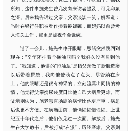
所知，这件事施先生曾几次向来访者提及，可见印象
之深。后来我告诉过父亲，父亲淡淡一笑，解释道：
当时在银行任职被看作捧着银饭碗，而妈妈以前曾考
入海关工作，那更是被视作金饭碗。
过了一会儿，施先生睁开眼睛，思绪突然跳回到
现在：“辛笛还挂着个拖油瓶吗？我好久没有见到他
了。”我知道，他讲的“拖油瓶”是指父亲做了膀胱造瘘
以后带着尿袋，我向他使劲点了点头。尽管躺在床
上，他的眼睛还是很有神采的，立刻流露出同情的神
情，他觉得父亲携尿袋度日比他自己大病后更难。而
父亲则认为，施老患直肠癌的病情比他更严重，病愈
后也更不方便。在病痛面前，他俩惺惺惜惺惺。上世
纪五十年代之后，他们仅见过一次面。解放后，施先
生在大学教书，后被打成“右派”，历经磨难。父亲则