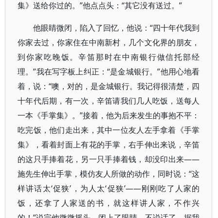
集》送给你过的。”他点点头：“其它没有送过。”
他眼睛微闭，陷入了回忆，他说：“四十年代我到
你家去过，你家住在中南新村，几个文化界的朋友，
到你家吃晚饭。辛笛那时在中南银行做信托部经
理。”我在写字板上纠正：“是金城银行。”他用心地看
着，说：“噢，对的，是金城银行。我记得很清楚，四
十年代后期，有一次，辛笛请我们几人吃饭，送每人
一本《手掌集》。”接着，他为后来发生的事抱不平：
吃完饭，他们走出来，其中一位友人左手拿着《手掌
集》，看着封面上有花的手掌，右手伸出来说，辛笛
的这只手捧着花，另一只手捧着钱，却没印出来——
施先生伸出手掌，模仿友人所做的动作，同时说：“这
样讲话太‘促狭’，为人太‘促狭’——刚刚吃了人家的
饭，还拿了人家送的书，就这样讲人家，不作兴
的！”说完他微微摇头，闭上了眼睛，不说话了。据我