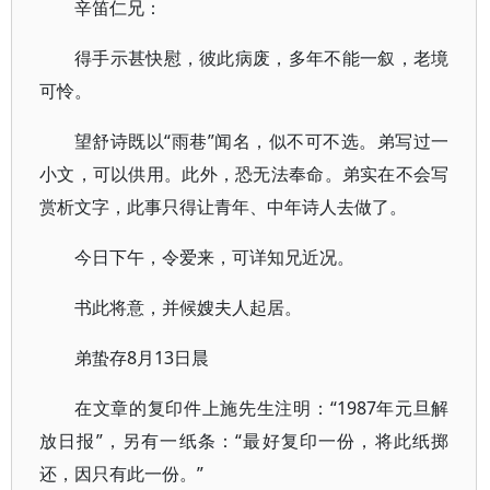
辛笛仁兄：
得手示甚快慰，彼此病废，多年不能一叙，老境
可怜。
望舒诗既以“雨巷”闻名，似不可不选。弟写过一
小文，可以供用。此外，恐无法奉命。弟实在不会写
赏析文字，此事只得让青年、中年诗人去做了。
今日下午，令爱来，可详知兄近况。
书此将意，并候嫂夫人起居。
弟蛰存8月13日晨
在文章的复印件上施先生注明：“1987年元旦解
放日报”，另有一纸条：“最好复印一份，将此纸掷
还，因只有此一份。”