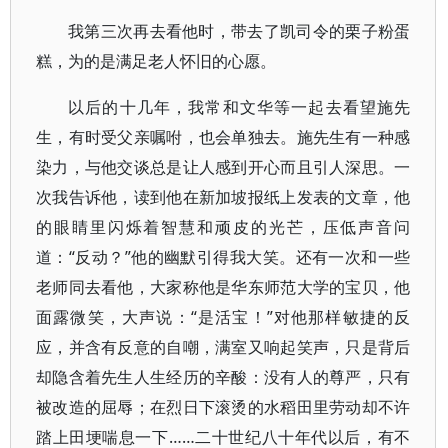
我第三次再去看他时，带去了凯司令的栗子粉蛋
糕，为的是满足老人怀旧的心愿。
以后的十几年，我常和文华等一起去看望施先
生，有时受父亲嘱咐，也会单独去。施先生有一种感
染力，与他交谈总是让人感到开心而且引人深思。一
次我告诉他，读到他在新加坡报纸上发表的文章，他
的眼睛里闪烁着智慧和顽皮的光芒，压低声音问
道：“反动？”他的幽默引得我大笑。还有一次和一些
老师同去看他，大家称他是华东师范大学的宝贝，他
面露微笑，大声说：“是活宝！”对他那样敏捷的反
应，并含有反意的自嘲，满室又响起笑声，只是背后
却隐含着先生人生经历的辛酸：没有人的尊严，只有
被改造的屈辱；在烈日下滚烫的水稻田里劳动却不许
踏上田埂喘息一下……二十世纪八十年代以后，有不