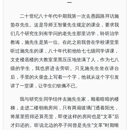
一
二十世纪八十年代中期我第一次去愚园路拜访施
蛰存先生。这是导师王智量先生规定的课业，要求我
们几个研究生到有学问的老先生那里访学，聆听治学
教诲，施先生是第一位。在此之前我曾在学校课堂里
听过施先生的课，八十年代初他给七七级同学讲课，
文史楼底楼的大教室里黑压压地坐满了人，作为七八
级的学生，我也挤进去旁听。只见施先生坐在讲台
后，手里的火柴盒上写着一个字，他就从这个字引发
讲了一堂课，让学生们钦佩不已。
我与研究生同学结伴去施先生家，顺着暗暗的楼
梯，走进二楼朝南房间，只有两扇玻璃门透着阳光，
将屋里照得还算亮堂，即使这样的房间也是“文革”后
才归还的。听说北边的亭子间曾是先生“文革”时期唯