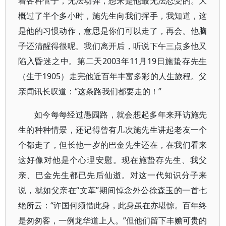
着各种管子，无法动弹，想来是他最无法忍受的。大
概过了半个多小时，施先生向我们挥手，我知道，这
是他的习惯动作，意思是你们可以走了，再会。他脑
子还清醒得很呢。我们离开后，听说下午三点多他又
陷入昏迷之中。第二天2003年11月19日施蛰存先生
（生于1905）走完他近百年丰富多彩的人生旅程。父
亲闻讯长叹道：“这条路我们都要走的！”
如今每每经过愚园路，就会想起多年来拜访施先
生的种种情景，还记得曾有几次施先生讲起老友一个
个都走了，但长他一岁的巴金先生还在，在我们看来
这好像对他是个心理安慰。现在施蛰存先生、我父
亲、巴金先生都已先后仙逝。对这一代知识分子来
说，就如父亲在“文革”期间悼念外公徐森玉的一首七
绝所云：“许国何须惜此身，此身虽在亦堪惊。百年终
是匆匆客，一例龙华道上人。”但他们留下丰赡可贵的