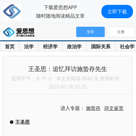
下载爱思想APP
立即下载
随时随地阅读精品文章
登录
注册
首页
法学
经济学
政治学
国际关系
社会学
王圣思：追忆拜访施蛰存先生
选择字号：
大
中
小
本文共阅读 2542 次 更新时间：
2021-01-30 21:25
进入专题：
施蛰存
诗文鉴赏
●
王圣思