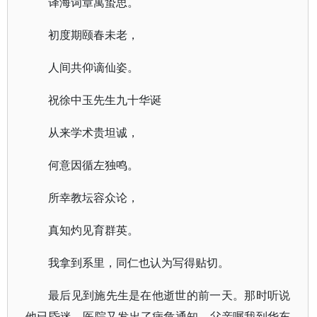
译海词章寓蛰思。
初度期颐春未老，
人间共仰谪仙姿。
祝徐中玉先生九十华诞
从来学术贵坦诚，
何意因循左独鸣。
所幸教坛容众论，
真知灼见育群英。
我拿到系里，同仁也认为写得贴切。
最后见到施先生是在他逝世的前一天。那时听说
他已昏迷，医院又发出了病危通知，父亲嘱我到华东