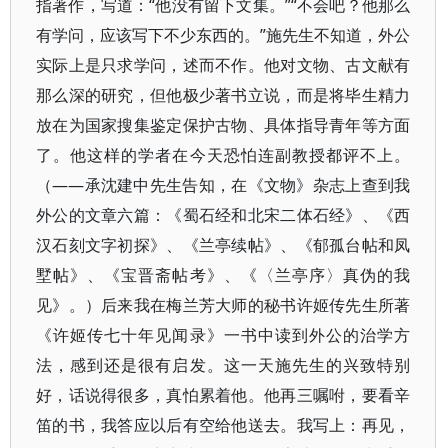
指著作，写道：“他没有留下文集。”“不会吧？他那么
有学问，应该写下不少东西的。”施先生不知道，外公
实际上是只求学问，述而不作。他对文物、古文献有
那么深的研究，但他极少著书立说，而是将毕生精力
放在为国家搜集鉴定保护古物、具体指导青年等方面
了。他这样的学者在今天恐怕连副教授都评不上。
（——承沈建中先生告知，在《文物》杂志上查到我
外公的文章六篇：《蜀石经和北宋二体石经》、《西
汉石刻文字初探》、《兰亭续帖》、《郁孤台帖和凤
墅帖》、《宝晋斋帖考》、《〈兰亭序〉真伪的我
见》。）后来我在梅兰芳大师的秘书许姬传先生所著
《许姬传七十年见闻录》一书中读到外公的治学方
法，感到还是很有启发。这一天施先生的兴致特别
好，话说得很多，真怕累着他。他再三嘱咐，要看辛
笛的书，我答应以后有空给他送去。我写上：再见，