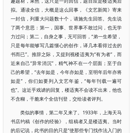
趣题材，果然，这只是一封回信，题目应是楼适夷后
拟。通读全信，大概是这么回事，《文艺新闻》寄来
一封信，列重大问题数十个，请施先生回答。先生说
了两个意思：第一，国事、世界事不敢过问，也无学
力过问；第二，自身之事，无可回答，“弟一生希望，
只是每年能够写几篇惬心的创作，译几本看得过去的
书而已”。推辞之际，又提到视楼适夷为“有为者”，而
近来自己“异常消沉”，精气神不在一个层面；至于自
己的希望，“去年如是，今年亦如是，至明年后年亦将
如是”，你们如要列入文艺年鉴，“每年刊载一遍可
也”。这近乎戏谑的回复，楼适夷不会读不出来，他也
不含糊，干脆来个全信刊登，交给读者评判。
类似的事情，第二年又来了。1933年，上海天马
书店约稿《创作的经验》，组稿者又是楼适夷。当时
的后记说，此书的目的只是“使那些专门找作法入门的