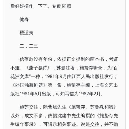
后好好振作一下了。专覆 即颂
健寿
楼适夷
二，二三
信落款没有年份，依据正文提到的两本书，考证
不难。《燕子龛诗》，苏曼殊著，施蛰存辑录，为“百
花洲文库”一种，1981年9月由江西人民出版社发行；
《外国独幕剧选》第一集，施蛰存主编，上海文艺出
版社1981年6月出版，可知写信为1982年2月。
施苏交往，除曹旭先生《施蛰存、苏曼殊和我》
以外，成文不多，依据沈建中先生编撰的《施蛰存先
生编年事录》，可辑录相关事迹。说是交往，并不确