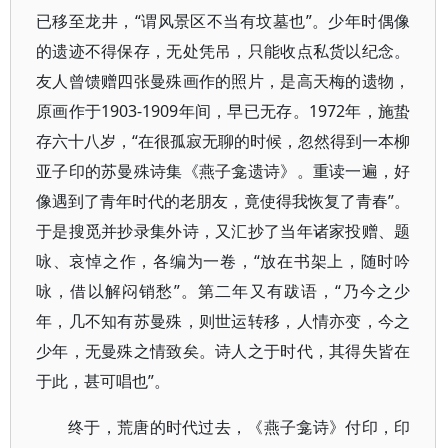
已移至龙井，“谓风景区不当有坟墓也”。少年时偶像
的遗迹不得保存，无处凭吊，只能收点私货以纪念。
友人曾馈赠四张曼殊画作的照片，是高天梅的遗物，
原画作于1903-1909年间，早已无存。1972年，施蛰
存六十八岁，“在很孤寂无聊的时候，忽然得到一本柳
亚子印的苏曼殊诗集《燕子龛遗诗》。重读一遍，好
像遇到了青年时代的老朋友，竟使得我恢复了青春”。
于是搜觅并抄录集外诗，又汇抄了当年诸家投赠、题
咏、哀悼之作，各编为一卷，“放在书架上，随时吟
咏，借以解闷销愁”。第二年又有跋语，“乃今之少
年，几不知有苏曼殊，则世运转移，人情亦变，今之
少年，无曼殊之情致矣。诗人之于时代，其得失皆在
于此，甚可唱也”。
终于，荒唐的时代过去，《燕子龛诗》付印，印