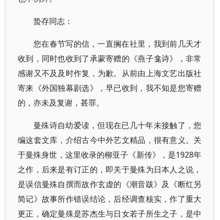
蛰存同志：
您在春节写的信，一直搁在社里，我到前几天才
收到，同时也收到了承蒙寄赠的《燕子龛诗》，非常
感谢又不及及时作复，为歉。从前由上海文艺出版社
寄来《外国独幕剧选》，早已收到，我不知是您寄赠
的，亦未及复谢，甚罪。
曼殊诗自幼爱读，但现在已几十年未接触了，您
编这套文库，介绍古今中外艺文精品，很有意义。关
于曼殊身世，这里收录的柳亚子《新传》，是1928年
之作，后来是有订正的，即关于曼殊为日本人之说，
是误信曼殊自撰而故作玄虚的《潮音跋》及《断红另
简记》故事所作错误结论，后经调查核实，作了重大
更正，确定曼殊是苏杰生与日女若子所生之子，是中