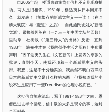
自2005年起，楼适夷致施蛰存信札不定期现身拍
场。两人是旧相识，1931年，楼适夷从日本回来不
久，就发表了《施蛰存的新感觉主义——读了〈在巴
黎大戏院〉与〈魔道〉之后》，自此施氏被划入“新感
觉派”。紧接着阿英在《一九三一年中国文坛的回顾》
里助拳，杜衡以《“第三种人”的出路》反击，直到
1933年，施先生才在《我的创作生活之历程》中郑重
声明：“因了适夷先生在《文艺新闻》上发表的夸张的
批评，直到今天，使我还顶着一个新感觉主义的头
衔。我想，这是不十分确实的。我虽然不明白西洋或
日本的新感觉主义是什么样的东西，但我知道我的小
说不过是应用了一些Freudism的心理小说而已。”
这批信自施家流出，写于1981-1983年之间。恩
怨已过去半个世纪，信中谈的大多是现今的事，这封
也不例外。