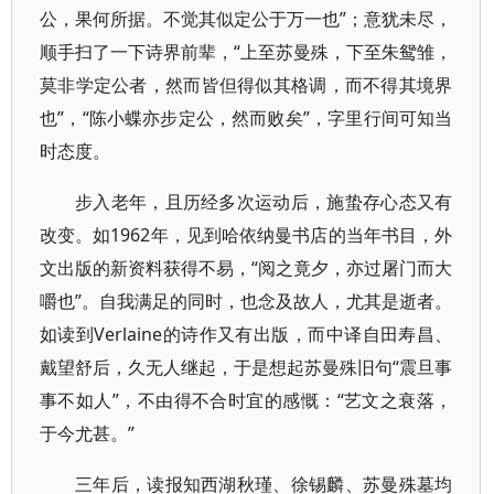
公，果何所据。不觉其似定公于万一也”；意犹未尽，
顺手扫了一下诗界前辈，“上至苏曼殊，下至朱鸳雏，
莫非学定公者，然而皆但得似其格调，而不得其境界
也”，“陈小蝶亦步定公，然而败矣”，字里行间可知当
时态度。
步入老年，且历经多次运动后，施蛰存心态又有
改变。如1962年，见到哈依纳曼书店的当年书目，外
文出版的新资料获得不易，“阅之竟夕，亦过屠门而大
嚼也”。自我满足的同时，也念及故人，尤其是逝者。
如读到Verlaine的诗作又有出版，而中译自田寿昌、
戴望舒后，久无人继起，于是想起苏曼殊旧句“震旦事
事不如人”，不由得不合时宜的感慨：“艺文之衰落，
于今尤甚。”
三年后，读报知西湖秋瑾、徐锡麟、苏曼殊墓均