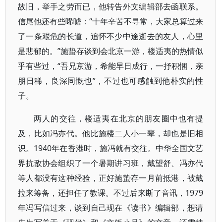
故旧，举手之劳而已，他转告外文编辑部去函联系。
信尾他还有些唏嘘：“十年辛苦不寻常，大家总算过来
了一条艰危的长道，追怀不少中途逝去的友人，心里
是悲郁的。”施蛰存谈到会北京一游，楼适夷的热情似
乎有些过，“吾兄京游，希能早日成行，一抒积悃，亲
朋日稀，良深同慨也”，不过也可感触到他朴实的性
子。
两人的交往，楼适夷在北京的朋友圈中也有提
及，比如冯亦代。他比施楼二人小一辈，却也是旧相
识。1940年在香港时，施冯就有交往。中华全国文艺
界抗敌协会组织了一个暑期讲习班，戴望舒、冯亦代
等人都没有这种经验，正好施蛰存一月前抵港，被戴
拉来筹备，还担任了教课。不过后来断了音讯，1979
年冯写信过来，谈到自己现在《读书》编辑部，想请