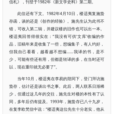
信札》，刊登于1982年《新文学史料》第二期。
此信还有下文。1982年4月10日，楼适夷复施蛰
存函，谈的还是《创作的经验》。施先生认为此书不
错，可收入第二辑，并建议楼的旧作也可以出一本。
楼适夷回答得很实在：“我没有可供‘文库’收编的作
品，旧稿年来是收集了一些，想编集子，有人约好，
但我自己看看，越看越不想编……我译的书，是不
少，可能有些还有用，但都是转译的多，在当时还可
以，现在重印就无必要了”。
当年10月，楼适夷在李易的陪同下，登门拜访施
蛰存，估计还是谈出书之事。此后，两人联系日渐稀
少，但通过这几年的交往，施先生对楼的本性有了认
同，多年后仍有提及。1993年，施蛰存已八十九岁，
在复李欧梵信中说：“楼适夷这位先生十分老实，他从