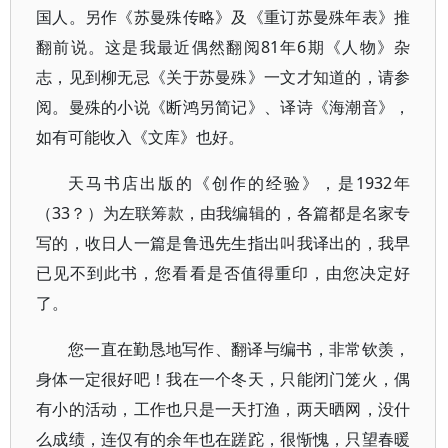
国人。另作《苏曼殊传略》及《重订苏曼殊年表》推
翻前说。这是我最近偶然翻阅81年6期《人物》杂
志，见到柳无忌《关于苏曼殊》一文才知道的，请参
阅。曼殊的小说《断鸿另简记》、译诗《海潮音》，
如有可能收入《文库》也好。
天马书店出版的《创作的经验》，是1932年
（33？）为左联筹款，由我编辑的，各篇都是名家专
写的，收日人一篇是鲁迅先生指出叫我译出的，我早
已见不到此书，您看看是否值得重印，由您决定好
了。
您一直在勤恳地写作、翻译与编书，非常钦羡，
身体一定很好吧！我在一个冬天，只能闭门笼火，偶
有小的活动，工作也只是一天打渔，两天晒网，没什
么成绩，连仅有的余年也在蹉跎，很惭愧，只望春暖