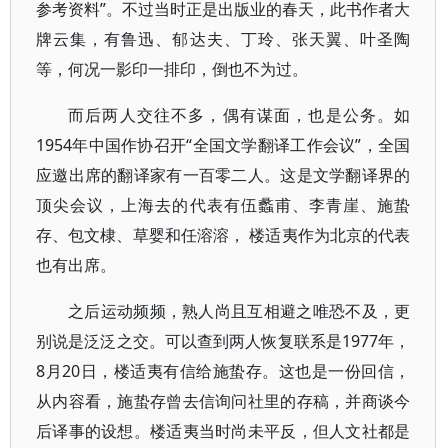
参考资料”。不过当时正是出版业的春天，此书作者大
牌云集，有鲁迅、郁达夫、丁玲、张天翼、叶圣陶
等，何况一影印一排印，倒也不为过。
而后两人交往不多，偶有谋面，也是公务。如
1954年中国作协召开“全国文学翻译工作会议”，全国
应邀出席的翻译家有一百零二人。这是文学翻译界的
顶尖会议，上海去的代表有伍蠡甫、李青崖、施蛰
存、包文棣、草婴和任溶溶， 楼适夷作为北京的代表
也有出席。
之后运动频频，熟人尚且互相避之唯恐不及，更
别说是泛泛之交。可以查到两人恢复联系是1977年，
8月20日，楼适夷有信给施蛰存。这也是一份回信，
从内容看，施蛰存曾去信询问社里的存稿，并商谈今
后译事的设想。楼适夷当时尚未平反，但人文社都是