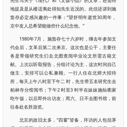
先生写关于《现代》和《文饭小品》的文章，还需特
地提及是从楼适夷处得知先生近况的。此信还讲到施
蛰存必定感兴趣的一件事：“望舒明年逝世30周年，
京中友人总希望能做些什么纪念他。”
1980年7月， 施蛰存七十六岁时，继去年参加文
代会后，文革后第二次来京。这次也是公干，主要任
务是带领研究生们去北图查阅毕业论文所需古籍文
献。上次以听取报告，分组讨论为主，这次时间自己
做主，安排可以公私兼顾。一行人住在北师大招待
所，每天上午八时至下午二 时，先生带五名研究生去
柏林寺分馆阅书；下午2 时至3 时半在妹妹施灿衢家
吃午饭，以后即外出访友；周六、日不去图书馆，前
往各处名胜游览。
北京的故旧太多，“四窗”皆备，拜访的人包括茅