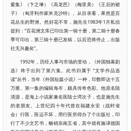
窗集》（卞之琳）《高龙芭》（梅里美）《王后的裙
子》（匈牙利作家米克沙特）。从目录看，果然是百
花丛生的野洲。然好花不常，施先生1983年1月私信
提到：“百花洲文库已印出第一辑十册，第二辑十册春
季可印出，第三辑十册已发稿，以后恐将停止，出版
社无兴趣矣”。
1992年，历经人事与市场的变动，《外国独幕剧
选》终于出到了第六集。此书归属于 “文学作品选
读”丛书，当年《外国短篇小说》一种，印数即达十五
万册。第一集的编辑海岑，颇具传奇色彩。他原名陆
清源，是海上小说家兼名医陆士谔次子，也是施先生
的老朋友。上世纪四十年代曾在福建永安（战时省
会）行医，医运不坏，用行医所得办了个出版社，印
行了不少文艺书，畅销东南五省，其中就有施译德国