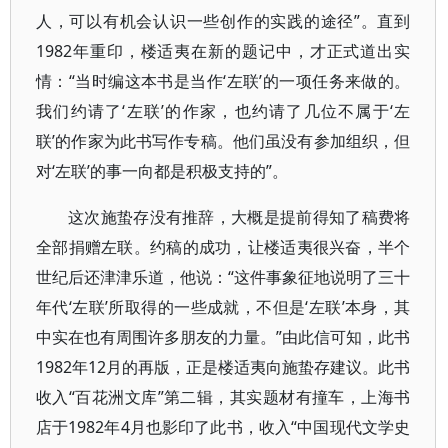
人，可以有机会认识一些创作的实践的途径”。直到
1982年重印，楼适夷在新的题记中，才正式道出实
情：“当时编这本书是当作‘左联’的一项任务来做的。
我们约请了‘左联’的作家，也约请了几位不属于‘左
联’的作家为此书写作专稿。他们虽没有参加组织，但
对‘左联’的事一向都是积极支持的”。
这次施蛰存没有推辞，大概是提前得知了稿费将
全部捐赠左联。约稿的成功，让楼适夷很兴奋，半个
世纪后还津津乐道，他说：“这件事象征地说明了三十
年代‘左联’所取得的一些成就，不但是‘左联’本身，其
中实在也有周围许多朋友的力量。”由此信可知，此书
1982年12月的再版，正是楼适夷向施蛰存建议。此书
收入“百花洲文库”第二辑，其实题材有撞车，上海书
店于1982年4月也影印了此书，收入“中国现代文学史