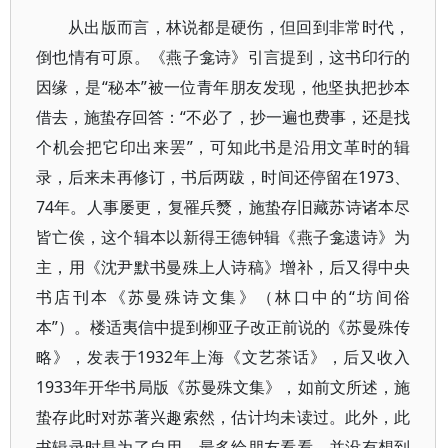
从出版而言，林说都是硬伤，但回到非常时代，
倒也情有可原。《燕子龛诗》引言提到，这书印行的
因缘，是“秘本”被一位青年朋友发现，他坚执把抄本
借去，施蛰存回答：“不必了，抄一遍也费事，还是找
个机会把它印出来罢”，可知此书是沿用文革时的辑
录，后来未再修订，书后两跋，时间还停留在1973、
74年。人事屡更，复罹兵燹，施蛰存旧藏苏诗诸本尽
皆亡俟，这个辑本以新得王德钟辑《燕子龛遗诗》为
主，用《沈尹默书曼殊上人诗稿》增补，后又得中央
书店刊本《苏曼殊诗文集》（林口中的“坊间俗
本”）。楼适夷信中提到柳亚子改正前说的《苏曼殊传
略》，发表于1932年上海《文艺茶话》，后又收入
1933年开华书局版《苏曼殊文集》，如前文所述，施
蛰存此时对苏著兴趣索然，估计均未读过。此外，此
书辑录时是为了自用，最多给朋友看看，并没有想到