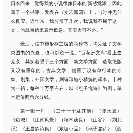
日本回来，觉得我的小说很像日本的‘新感觉派’，因此
写了一个书评，发表在《文艺新闻》上，当时并无什
么反应。近年来，我分辩了几次，我说我不属于这一
类，他就写信来表示歉意。其实大可不必。”
最后，信中施蛰存主编的两种书，均见证了文学
类图书的兴衰，也可以说一说。“百花洲文库”看上去
芜杂，其实着眼于三个方面：新文学方面，选取绝版
又没有重印的；古典文学，侧重于没有单行本的专
集、别集；外国文学，则编印短小精炼的译本。十种
为一辑，每种十万字左右，以《燕子龛诗》为例，单
本定价两角六分钱。
第一辑十种：《二十一个及其他》（张天翼）
《边城》《江南风景》（端木蕻良）《山谷》（刘北
汜）《王昌龄诗集》《东坡小品》《燕子龛诗》《西