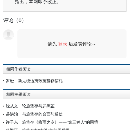
指出，本网即予改正。
评论（0）
请先
登录
后发表评论～
评论
相同作者阅读
罗逊：新见楼适夷致施蛰存信札
相同主题阅读
沈从文：论施蛰存与罗黑芷
岳洪治：与施蛰存的会面与通信
许子东：施蛰存《梅雨之夕》——“第三种人”的困境