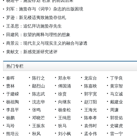
杨迎平：施蛰存划“右派”的前因后果
刘军：施蛰存与《词学》杂志的出版困境
罗逊：新见楼适夷致施蛰存信札
王圣思：追忆拜访施蛰存先生
田建民：欲望的阐释与理性的想象
商景云：现代主义与现实主义的融合与渗透
黄献文：新感觉派研究述评
热门专栏
秦晖
陈行之
郑永年
龙应台
丁学良
曹林
鄢烈山
傅国涌
陈嘉映
黄宗智
于建嵘
陈志武
徐贲
郭宇宽
马立诚
杨祖陶
沈志华
向继东
赵汀阳
戴建业
李昌平
张鸣
杨奎松
王海光
周濂
杨鹏
邓晓芒
王缉思
陈奉孝
郭世佑
马玲
王振东
狄马
袁伟时
史啸虎
熊培云
秋风
刘小枫
孟令伟
雷一宁