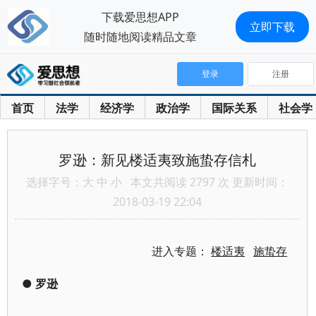
下载爱思想APP
立即下载
随时随地阅读精品文章
登录
注册
首页
法学
经济学
政治学
国际关系
社会学
罗逊：新见楼适夷致施蛰存信札
选择字号：
大
中
小
本文共阅读 2797 次 更新时间：
2018-03-19 22:04
进入专题：
楼适夷
施蛰存
●
罗逊