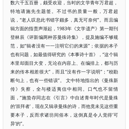
数六千五百册，颇受欢迎，当时的文学青年万君超，
特地请施先生题签。不过书的质量一般，万君超
说，“老人叹息此书错字颇多，真无可奈何”。而且编
辑方面的指责声渐起，1983年《文学遗产》第一期刊
登林辰《评新编两种苏曼殊诗集》，提及施编不够规
范，如“辑者没有一一注明它们的来源”；依据的本子
也有问题，如最值得研究的《本事诗十首》，“这个辑
本里却面目大变，无论在内容上、在编排上，都与历
来的传本相差很大”，而且“没有作一字说明”；“校勘
断句上，也有一些错误”。 文中特地指出的《曼殊新
传》失察，全与楼适夷信中相同。口气也不留情
面，“施蛰存同志在《引言》中自述青年时代是曼殊
的‘崇拜者’，现在又辑录曼殊的诗，而他竟未见这些重
要本子，反而求诸坊间俗本，这倒真是令人觉得‘可
异’的”。