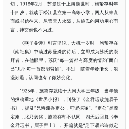
切，1918年2月，苏曼殊于上海逝世时，施蛰存时年
十四岁，就读于松江县立第一高等小学，两人从未谋
面或书信往来。尽管天人永隔，从施氏的用功用心而
言，神交倒也不为过。
《燕子龛诗》引言里说，大概十岁时，施蛰存在
《南社集》中读过苏曼殊的诗后，立即成为苏氏的崇
拜者，在他眼里，苏氏“每一篇都有高度的情韵”而自
己“几乎每一首都能背诵”。不过，随着年龄渐长，浪
漫渐退，认同也有了微妙变化。
1925年，施蛰存就读于大同大学三年级，当年他
的投稿重地《世界小报》，刊登了《金君珏致施眉子
书》，提及“兄诗瓣香定公，可谓探骊”。“定公”是龚
定庵，此乃褒奖，施蛰存却不认同，四天后回复《奉
金君珏书，眉子拜上》， 开篇就是“足下谓弟诗似定