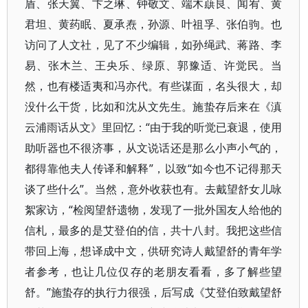
盾、张天翼、卞之琳、钟敬文、端木蕻良、闻宥、黄
君坦、黄药眠、夏承焘，孙源、叶祖孚、张伯驹。也
访问了人文社，见了不少编辑，如孙绳武、蒋路、李
易、张木兰、王央乐、绿原、郭豫适、许觉民。当
然，也有楼适夷和冯亦代。有些谋面，名头很大，却
没什么干货，比如和沈从文先生。施蛰存后来在《滇
云浦雨话从文》里回忆：“由于我的听觉已衰退，使用
助听器也不很济事，从文说话还是那么小声小气的，
都得靠他夫人传译和解释”，以致“如今也不记得那天
谈了些什么”。当然，意外收获也有。去戴望舒女儿咏
絮家访，“检阅望舒遗物，发现了一批外国友人给他的
信札，最多的是艾登伯的信，共十八封。我把这些信
带回上海，想译成中文，供研究诗人戴望舒的青年学
者参考，也让几位仅存的老朋友看看，多了解些望
舒。”施蛰存的执行力很强，后写成《艾登伯致戴望舒