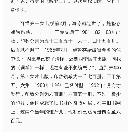
剧作家苏特曼的《戴亚王》。这次重续旧缘，合作非
常愉快。
可惜第一集出版前2月，海岑就过世了，施蛰存
颇为伤感。一、二、三集先后于1981、82、83年出
版，印数分别为五千三百五十、六千、四千五百册。
后面就不顺了，1985年7月，施蛰存给编辑金名的信
中说：“四集早已校了清样，还要四季度才出版，同我
的《词学》一样，现在有些不想编书了”。直到来年6
月，第四集才出版，印数锐减为一千七百册。至于第
五、六集，1988年上半年已经付型，1992年1月方才
发行，印数分别为六百册与六百五十册。不过，极少
的印数，倒也成就了旧书业的奇货可居，在某旧书网
上，这两个当年的难产儿，现标价已达每册四百至八
百元。