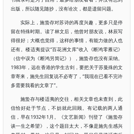
出版，所以随见随抄，没有诠次，都是遗留问题。
实际上，施蛰存对苏诗的再度兴趣，更多只是停
留在特殊时期。读了林文后，他曾对朋友说，林辰写
得很好；大概也觉得，这样的事情，有能力做的人也
还有。楼适夷提议“百花洲文库”收入《断鸿零雁记》
（信中误为《断鸿另简记》），施蛰存也没有采纳。
1983年，远在香港的学生古剑，要把关于苏曼殊的文
章寄来，施先生回复说不必寄了，“我现在已看不完许
多需要我看的文章了”。
施蛰存与楼适夷的交往，相关文章也未查到，此
信恰好处于节点，不妨就此回顾。有记载的两人通
信，早在1932年1月。《文艺新闻》刊登了《施蛰存
谈一生之希望》，这个题目太大，不像是施先生感兴