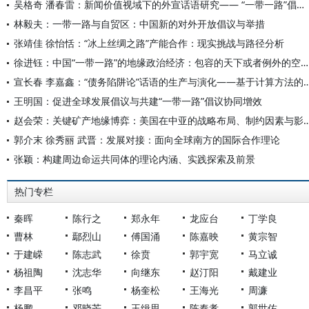
吴格奇 潘春雷：新闻价值视域下的外宣话语研究—— “一带一路”倡议十周年报道分析
林毅夫：一带一路与自贸区：中国新的对外开放倡议与举措
张靖佳 徐怡恬：“冰上丝绸之路”产能合作：现实挑战与路径分析
徐进钰：中国“一带一路”的地缘政治经济：包容的天下或者例外的空间？
宣长春 李嘉鑫：“债务陷阱论”话语的生产与演化—
王明国：促进全球发展倡议与共建“一带一路”倡议协同增效
赵会荣：关键矿产地缘博弈：美国在中亚的战略布局、
郭介末 徐秀丽 武晋：发展对接：面向全球南方的国际合作理论
张颖：构建周边命运共同体的理论内涵、实践探索及前景
热门专栏
秦晖
陈行之
郑永年
龙应台
丁学良
曹林
鄢烈山
傅国涌
陈嘉映
黄宗智
于建嵘
陈志武
徐贲
郭宇宽
马立诚
杨祖陶
沈志华
向继东
赵汀阳
戴建业
李昌平
张鸣
杨奎松
王海光
周濂
杨鹏
邓晓芒
王缉思
陈奉孝
郭世佑