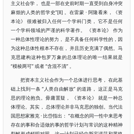
主义社会学， 也是一部在史前时期一直受到自身冲突
麻烦的人类的哲学史”[8] 。在雷蒙 · 阿隆看来，《资
本论》 很难被归入任何一个学科门类， 它不是任何
一个学科领域的严谨的科学著作。 《资本论》 作为
一种总体性理论的努力， 是不具备任何科学性的，因
为这种总体性根本不存在， 并且历史充满了偶然。马
克思建构这种包罗万象的总体理论的唯一结果就是
“模棱两可” 或者 “含混不清” 。
把资本主义社会作为一个总体进行思考， 在此基
础上找到一条 “人类自由解放” 的道路， 这正是马克
思的理论抱负。毋庸置疑， 《资本论》 就是一种总
体理论。其实， 总体理论并非马克思的独创。当代法
国思想家雅克 · 比岱指出： “在概念的同一性中来思考
存在的事和合适做的事的哲学计划与常识的这种精神
裂解形成鲜明对照，这一计划已经由斯宾诺莎和黑格