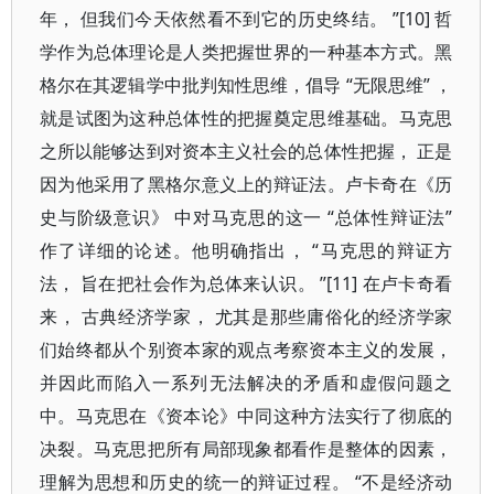
年， 但我们今天依然看不到它的历史终结。 ”[10] 哲
学作为总体理论是人类把握世界的一种基本方式。黑
格尔在其逻辑学中批判知性思维，倡导 “无限思维” ，
就是试图为这种总体性的把握奠定思维基础。马克思
之所以能够达到对资本主义社会的总体性把握， 正是
因为他采用了黑格尔意义上的辩证法。卢卡奇在《历
史与阶级意识》 中对马克思的这一 “总体性辩证法”
作了详细的论述。他明确指出， “马克思的辩证方
法， 旨在把社会作为总体来认识。 ”[11] 在卢卡奇看
来， 古典经济学家， 尤其是那些庸俗化的经济学家
们始终都从个别资本家的观点考察资本主义的发展，
并因此而陷入一系列无法解决的矛盾和虚假问题之
中。马克思在《资本论》中同这种方法实行了彻底的
决裂。马克思把所有局部现象都看作是整体的因素，
理解为思想和历史的统一的辩证过程。 “不是经济动