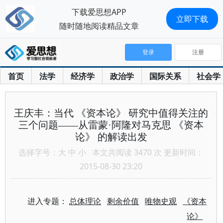
下载爱思想APP
立即下载
随时随地阅读精品文章
登录
注册
首页
法学
经济学
政治学
国际关系
社会学
王庆丰：当代 《资本论》 研究中值得关注的
三个问题——从雷蒙·阿隆对马克思 《资本
论》 的解读出发
选择字号：
大
中
小
本文共阅读 3470 次 更新时间：
2015-08-30 23:20
进入专题：
总体理论
剩余价值
唯物史观
《资本
论》