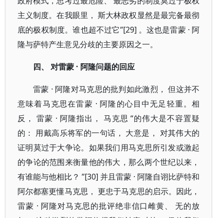
政府模式，思考过最危险、 最恶劣的制度莫过于极权
主义制度。在我眼里， 斯大林政权显然是最完备最彻
底的极权制度。谁也超不过它”[29] 。这也是雷蒙 · 阿
隆与萨特产生意见分歧的主要原因之一。
四、 对雷蒙 · 阿隆问题的回应
雷蒙 · 阿隆对马克思的批判如此激烈， 但这并不
意味着马克思在雷蒙 · 阿隆的心目中无足轻重。相
反， 雷蒙 · 阿隆指出， 马克思 “的伟大是不容置疑
的： 用戴高乐将军的一句话， 大意是， 对其伟大的
证明莫过于大争论。如果我们用马克思所引发或激起
的争论的范围来衡量他的伟大，那么两个世纪以来，
有谁能与他相比？ ”[30] 并且雷蒙 · 阿隆自诩比萨特和
阿尔都塞更懂马克思， 更忠于马克思的启示。因此，
雷蒙 · 阿隆对马克思的批评绝非信口雌黄、 无的放