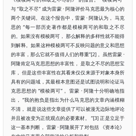
与 “取之不尽” 成为雷蒙 · 阿隆评价马克思最为核心的
两个关键词。在这个报告中，雷蒙 · 阿隆认为， 马克
思的 “每一部历史著作都是模棱两可的和取之不尽
的。如果没有模棱两可， 那么解释的多样性就不能得
到解释。如果这种模棱两可不反映问题的意义和思想
的丰富，那么它就不值得人们的尊重”[2] 。虽然雷蒙 ·
阿隆肯定马克思思想的丰富性， 是取之不尽的思想宝
库， 但是这些丰富性在其看来仅仅来源于对象本身所
具有的问题域，其最根本意图还是试图说明和论证马
克思思想的 “模棱两可” 。雷蒙 · 阿隆十分明确地指
出， “我的抱负是指出为什么马克思的文章内涵模糊
不清， 就是说这些文章提供了可以被漫无边际地评论
并且被改变为正统观点的必要素材。 ”[3] 正是立足于
这一基本判断， 雷蒙 · 阿隆展开了对包括 《资本论》