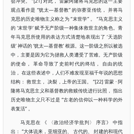
会冲突。 ”[21] 对此， 雷蒙阿隆将马克思的这一主要
观点看作是 “犹太—基督教” 的弥赛亚传统， 并将马
克思的历史唯物主义称之为 “末世学” 。 “马克思主义
的 ‘末世学’ 赋予无产阶级一种集体救世主的角色。青
年马克思所使用的表达方式清楚地表现出了 ‘天选阶
级’ 神话的 ‘犹太—基督教’ 根源。这一阶级之所以被选
中，主要是因为它为拯救人类遭受了苦难。无产阶级
的使命， 革命导致了史前时代的终结， 自由的统
治， 在这些表述中，人们不难发现至福千年说的思想
结构： 救世主， 决裂，上帝的王国。 ”[22] 雷蒙 · 阿
隆将马克思主义和基督教的救赎传统进行比照， 指出
历史唯物主义只不过是 “古老的信仰以一种科学的外
表复活” 。
马克思在 《 〈政治经济学批判〉 序言》 中指
出： “大体说来，亚细亚的、 古代的、 封建的和现代