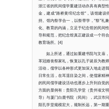
浙江省的民间儒学重建活动亦具有典型
金，建成“路桥黄绾纪念馆”，该馆建
持。馆内祭学合一，以祭带学，“祭”礼
化、教育的内涵，立足于纪念馆的民间
导和规范，把纪念馆真正建设成一个符
教育场所。[4]
如上所述，通过如重建书院与文庙
革冠婚丧祭家礼，恢复以孔子诞辰为教
活动，儒学以各种形式更加深入地走进
日常生活，在耳濡目染之间，使儒家精
的民间儒学建设活动也逐步上升到自觉
方面的显例有：贵阳孔学堂（贵州省文
导）与厦门白鹿书院（民间），武汉市
阳孔学堂规模宏大，规制长远，第一期