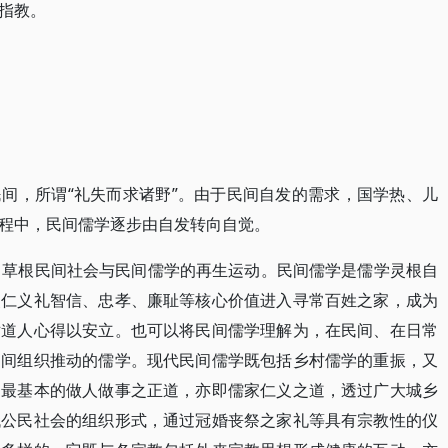
指教。
间，所谓“礼失而求诸野”。由于民间自发的需求，国学热、儿
程中，民间儒学逐步由自发转向自觉。
了草根民间社会与民间儒学的再生运动。民间儒学是儒学灵根自
使仁义礼智信、忠孝、廉耻等核心价值进入寻常百姓之家，成为
世道人心得以安立。也可以将民间儒学理解为，在民间、在日常
民间组织推动的儒学。现代民间儒学既包括乡村儒学的重振，又
中最基本的做人做事之正道，亦即儒家仁义之道，透过广大城乡
代公民社会的组织形式，通过冠婚丧祭之家礼等具有宗教性的仪