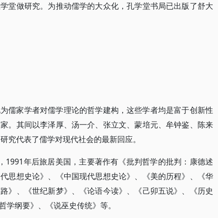
驻学堂做研究。为推动儒学的大众化，孔学堂书局已出版了舒大
现为儒家学者对儒学理论的哲学建构，这些学者均是富于创新性
史家。其间以李泽厚、汤一介、张立文、蒙培元、牟钟鉴、陈来
的研究代表了儒学对现代社会的最新回应。
沙人，1991年后旅居美国，主要著作有《批判哲学的批判：康德述
近代思想史论》、《中国现代思想史论》、《美的历程》、《华
的路》、《世纪新梦》、《论语今读》、《己卯五说》、《历史
哲学纲要》、《说巫史传统》等。