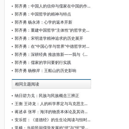
郭齐勇：中国人的信仰与儒家在中国的作用
郭齐勇：中国哲学的精神与特点
郭齐勇 杨永涛：心学的返本开新
郭齐勇：重建中国哲学“主体性”的哲学史书写
郭齐勇：宋明道学精神追求的历史展开
郭齐勇：在“中国心学与世界”中德哲学对话开幕式上的讲话
郭齐勇：深耕经典 推故致新——我与《船山学刊》
郭齐勇：儒家的学问要躬行实践
郭齐勇 杨柳岸：王船山的历史影响
相同主题阅读
纳日碧力戈：民族与民族概念三辨正
王衡 王诗龙：人的科学界定与马克思主义人民民主思想的本体论超越
蒋述卓 张琴：海洋的物质本体论及其诗学实践
安乐哲：《道德经》的生生论阅读与恒时论
常樯：当前民间儒学发展的“优”与“忧”管窥——兼议儒学社团未来发展问题