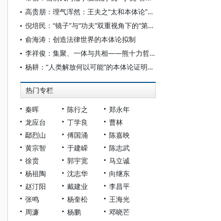
高贵朋：理气浑然：王夫之“太和本体论”发微
倪培民：“镜子”与“功夫”双重视角下的“第一哲学”
俞海涛：创造法律世界的本体论拟制
李祥俊：集聚、一体与共相——熊十力哲学本体论的共同性思想前提审思
杨耕：“人类解放何以可能”的本体论证明——关于马克思主义哲学本体论的再思考
热门专栏
秦晖
陈行之
郑永年
龙应台
丁学良
曹林
鄢烈山
傅国涌
陈嘉映
黄宗智
于建嵘
陈志武
徐贲
郭宇宽
马立诚
杨祖陶
沈志华
向继东
赵汀阳
戴建业
李昌平
张鸣
杨奎松
王海光
周濂
杨鹏
邓晓芒