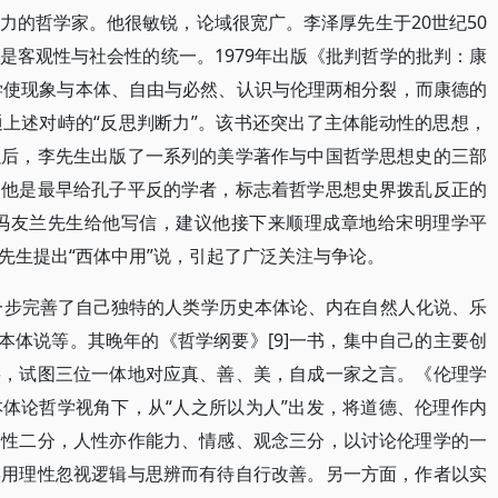
力的哲学家。他很敏锐，论域很宽广。李泽厚先生于20世纪50
是客观性与社会性的统一。1979年出版《批判哲学的批判：康
理学使现象与本体、自由与必然、认识与伦理两相分裂，而康德的
上述对峙的“反思判断力”。该书还突出了主体能动性的思想，
以后，李先生出版了一系列的美学著作与中国哲学思想史的三部
，他是最早给孔子平反的学者，标志着哲学思想史界拨乱反正的
，冯友兰先生给他写信，建议他接下来顺理成章地给宋明理学平
先生提出“西体中用”说，引起了广泛关注与争论。
进一步完善了自己独特的人类学历史本体论、内在自然人化说、乐
本体说等。其晚年的《哲学纲要》[9]一书，集中自己的主要创
要，试图三位一体地对应真、善、美，自成一家之言。《伦理学
体论哲学视角下，从“人之所以为人”出发，将道德、伦理作内
会性二分，人性亦作能力、情感、观念三分，以讨论伦理学的一
实用理性忽视逻辑与思辨而有待自行改善。另一方面，作者以实