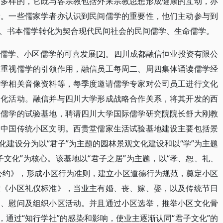
是多样的，它既与各宗教包括外来宗教思想形成健康的互动，亦
衡。一些儒家学者亦认识到民间儒学的重要性，他们主动参与到
、书本儒学转化为契合现代民间社会的民间儒学、生命儒学。
儒学、小区儒学的可喜发展[2]。四川成都融信恒业投资有限公
中重视儒学的引领作用，融信员工每周二、周四集体诵读儒学经
儒学相关音像资料等，每季度邀请儒学专家对公司员工进行文化
文化活动。融信并与四川大学形成战略合作关系，将其开发的西
用儒学的试验基地，聘请四川大学国际儒学研究院院长舒大刚教
建中国传统小区文明。西贵堂儒家生活试验基地建设主要包括景
建设分为以“君子”为主题的园林景观文化建设和以“学”为主题
文化”为核心。该基地以“君子之居”为主题，以“孝、恕、礼、
公约》，形成小区行为准则，建立小区道德行为规范，奠定小区
堂《小区礼仪标准》，当业主有婚、丧、嫁、娶，以及传统节日
贺、慰问及组织小区活动。并且通过小区选举，推举小区文化骨
，通过“知行学社”的感染和影响，使业主逐渐认同“君子文化”的