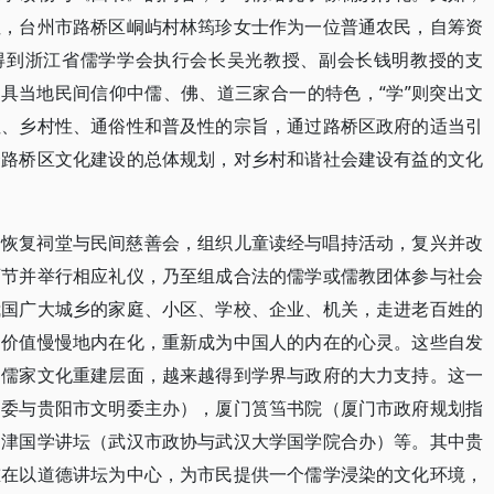
性，台州市路桥区峒屿村林筠珍女士作为一位普通农民，自筹资
设得到浙江省儒学学会执行会长吴光教授、副会长钱明教授的支
兼具当地民间信仰中儒、佛、道三家合一的特色，“学”则突出文
性、乡村性、通俗性和普及性的宗旨，通过路桥区政府的适当引
合路桥区文化建设的总体规划，对乡村和谐社会建设有益的文化
，恢复祠堂与民间慈善会，组织儿童读经与唱持活动，复兴并改
师节并举行相应礼仪，乃至组成合法的儒学或儒教团体参与社会
我国广大城乡的家庭、小区、学校、企业、机关，走进老百姓的
神价值慢慢地内在化，重新成为中国人的内在的心灵。这些自发
的儒家文化重建层面，越来越得到学界与政府的大力支持。这一
明委与贵阳市文明委主办），厦门筼筜书院（厦门市政府规划指
问津国学讲坛（武汉市政协与武汉大学国学院合办）等。其中贵
重在以道德讲坛为中心，为市民提供一个儒学浸染的文化环境，