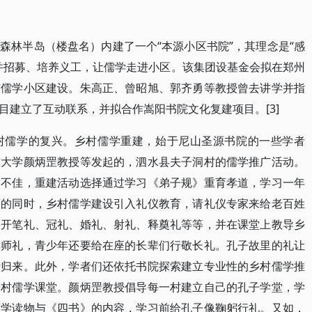
森林半岛（楼盘名）内建了一个“本源小区书院”，其理念是“感
并招募、培养义工，让儒学走进小区。该集团设基金会拟在郑州
广儒学小区建设。朱高正、曾昭旭、郭齐勇等教授曾去讲学并指
目建立了互动联系，并拟合作嵩阳书院文化复建项目。[3]
村儒学的复兴。乡村儒学重建，始于尼山圣源书院的一些学者
东大学颜炳罡教授等发起的，泗水县夫子洞村的儒学推广活动。
遍不佳，重建活动选择通过学习《弟子规》重育孝道，学习一年
育的同时，乡村儒学建设引入礼仪教育，请礼仪专家来给老百姓
、开笔礼、冠礼、婚礼、射礼、释奠礼等等，并在课堂上教导乡
拜师礼，青少年还要给在座的长辈们行敬长礼。孔子故里的礼让
渐归来。此外，学者们还依托书院探索建立专业性的乡村儒学推
乡村儒学课堂。颜炳罡教授倡导每一村建立自己的孔子学堂，学
蒙学读物与《四书》的内容，学习前给孔子像鞠躬行礼。又如，