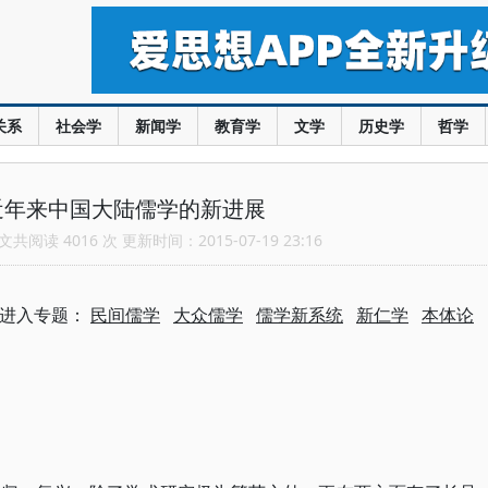
关系
社会学
新闻学
教育学
文学
历史学
哲学
近年来中国大陆儒学的新进展
共阅读 4016 次 更新时间：2015-07-19 23:16
进入专题：
民间儒学
大众儒学
儒学新系统
新仁学
本体论