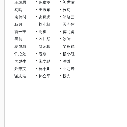
王缉思
陈奉孝
郭世佑
马玲
王振东
狄马
袁伟时
史啸虎
熊培云
秋风
刘小枫
孟令伟
雷一宁
周枫
蒋兆勇
吴伟
沙叶新
刘瑜
葛剑雄
储昭根
吴稼祥
许之远
袁刚
杨小凯
吴励生
朱学勤
潘维
郑秉文
莫于川
羽之野
谢志浩
孙立平
杨光