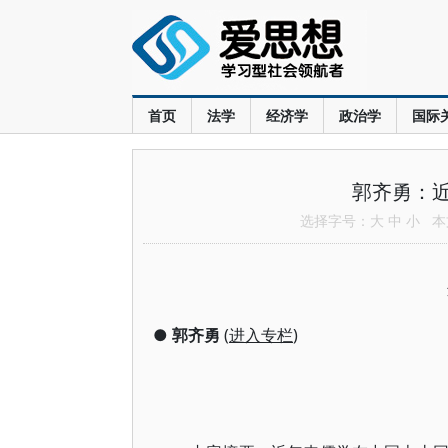
首页
法学
经济学
政治学
国际
郭齐勇：
选择字号：
大
中
小
本文
●
郭齐勇
(
进入专栏
)