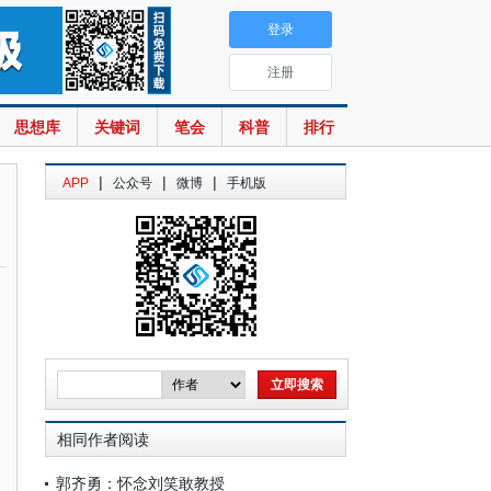
登录
注册
思想库
关键词
笔会
科普
排行
|
|
|
APP
公众号
微博
手机版
相同作者阅读
郭齐勇：怀念刘笑敢教授