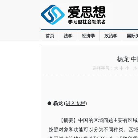
首页
法学
经济学
政治学
国际
杨龙:
选择字号：
大
中
小
本文
●
杨龙
(
进入专栏
)
【摘要】中国的区域问题主要有区域
按照对象和功能可以分为不同种类。区