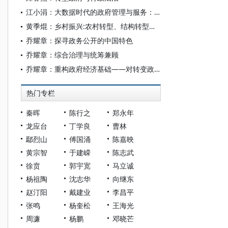
江小涓：大数据时代的政府管理与服务：提升能力及应对挑战
黄季焜：乡村振兴:农村转型、结构转型和政府职能
乔耀章：探寻政务公开的中国特色
乔耀章：综合治理与统筹兼顾
乔耀章：重构政府经济基础——对转变政府职能问题的深度思考
热门专栏
秦晖
陈行之
郑永年
龙应台
丁学良
曹林
鄢烈山
傅国涌
陈嘉映
黄宗智
于建嵘
陈志武
徐贲
郭宇宽
马立诚
杨祖陶
沈志华
向继东
赵汀阳
戴建业
李昌平
张鸣
杨奎松
王海光
周濂
杨鹏
邓晓芒