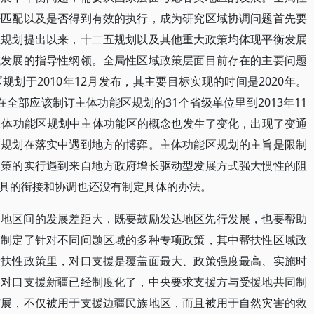
否匹配以及是否得到有效的执行，成为研究区域协调问题首先要
五规划提出以来，十二五规划以及其他重大政策均体现平衡发展
域发展的指导性纲领。全局性区域政策层面目前存在的主要问题
划于2010年12月发布，其主要目标实现的时间是2020年。
全部应该制订主体功能区规划的31个省级单位里到2013年11
主体功能区规划中主体功能区的概念也发生了变化，出现了变通
区规划在落实中遇到地方的博弈。主体功能区规划的主旨是限制
政策的实行遇到来自地方政府增长驱动型发展方式强大惯性的阻
具的衔接和协调也还没有制定具体的办法。
，地区间的发展差距大，既要鼓励发达地区先行发展，也要帮助
家制定了针对不同问题区域的多种专项政策，其中帮扶性区域政
帮扶性政策里，对口支援是覆盖面最大、政策强度最高、实施时
和对口支援新疆已经制度化了，中央要求支援方与受援地共同制
扩展，不仅被用于支援边疆民族地区，而且被用于自然灾害的救