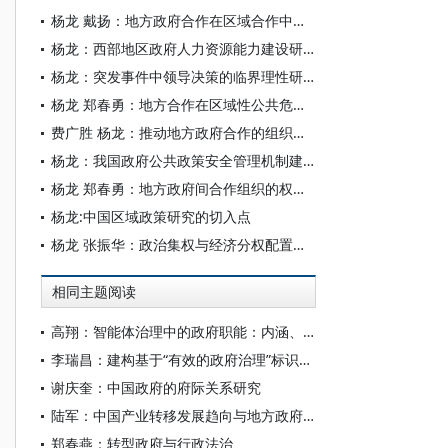
杨龙 戴扬：地方政府合作在区域合作中的作用
杨龙：西部地区政府人力资源能力建设研究
杨龙：突发事件中领导决策的临界理性研究
杨龙 郑春勇：地方合作在区域性公共危机处理中的作用
费广胜 杨龙：推动地方政府合作的组织文化途径
杨龙：我国政府公共政策安全管理机制建设研究
杨龙 郑春勇：地方政府间合作组织的权能定位
杨龙:中国区域政策研究的切入点
杨龙 张振华：政治集权与经济分权配置制度的绩效与问题
相同主题阅读
高翔：智能体治理中的政府职能：内涵、挑战与深化
李瑞昌：建构基于“有效的政府治理”标识性概念的中国政府治理理论框架
谢庆奎：中国政府的府际关系研究
陆军：中国产业转移发展趋向与地方政府职能演进
郑春燕：转型政府与行政法治