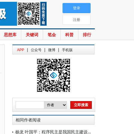
登录
注册
思想库
关键词
笔会
科普
排行
|
|
|
APP
公众号
微博
手机版
相同作者阅读
杨龙 叶国平：程序民主是我国民主建设的重要环节