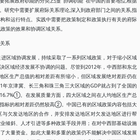
拓展政府职能的分类,凸显"协调职能"在中国的首要地位,根据
。研究中需要扩展府际关系理论,深入到政府部门之间的关系,指
结构和运行特点。实践中需要把政策制定和政策执行有关的府际
域政策的效果和协调区域关系。
际关系
了促进区域协调发展，持续采取了一系列区域政策，对于缩小区域
决区域经济发展不协调的问题。尽管到2012年，中西部和东北
均地区生产总值的相对差距有所缩小，但区域发展绝对差距仍在
11年京津冀、长三角和珠三角三大区域的GDP就占到了全国的
全国16.7%①。在发展质量方面，四大区域之间在人均地区生产总
等指标的相对差距仍然较高②。中国已有的区域政策内容包括大
区与欠发达地区的合作，并安排发达地区对欠发达地区进行帮
产业倾斜、人才引进等多种政策手段并用；在对中西部基础设施
入了大量资金。如此大量和多重的政策仍不能解决中国区域发展