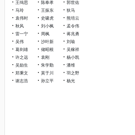
王缉思
陈奉孝
郭世佑
马玲
王振东
狄马
袁伟时
史啸虎
熊培云
秋风
刘小枫
孟令伟
雷一宁
周枫
蒋兆勇
吴伟
沙叶新
刘瑜
葛剑雄
储昭根
吴稼祥
许之远
袁刚
杨小凯
吴励生
朱学勤
潘维
郑秉文
莫于川
羽之野
谢志浩
孙立平
杨光