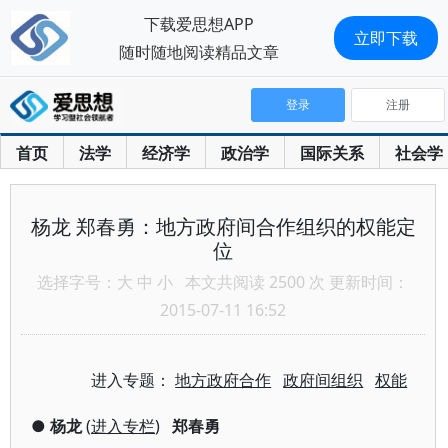
下载爱思想APP
立即下载
随时随地阅读精品文章
登录
注册
首页
法学
经济学
政治学
国际关系
社会学
杨龙 郑春勇：地方政府间合作组织的权能定
位
选择字号：
大
中
小
本文共阅读 2500 次 更新时间：
2015-07-11 16:52
进入专题：
地方政府合作
政府间组织
权能
●
杨龙
(
进入专栏
)
郑春勇