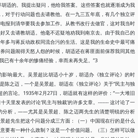
拜胡适的。我提出疑问，他给我答案。这些答案也就逐渐成为我
他，对于行动问题也去请教他。在一九三五年底，有几个独立评
打电报到清华要我去参加工作。从教书改行去做官，这对我当时
只好又去请教胡适。他毫不迟疑地劝我到南京去。由于我自己的
十年多与蒋反动政权同流合污的生活。这是我的生命史中最可痛
元券问题闹得天怒人怨的时候，胡适还在蒋匪面前保荐我同其他
我已有十余年的惨痛经验，幸而未再失足。”3
的影响最大。吴景超比胡适小十岁，胡适办《独立评论》的时
是陈之迈，一个是吴景超。胡适在《独立评论》关于“民主与独
的言论。1935年2月27日，胡适就有这样的评价：“一大堆旧
里发表的讨论‘民主与独裁’的许多文章。------- 这讨论了一
的分析，——尤其是吴景超、陈之迈两先生的清楚明锐的分析
吴景超先生把这个问题分成三方面：（一）中国现在行的是什么
愿意要有一种什么政制？这是一个价值问题。（三）怎样可以做