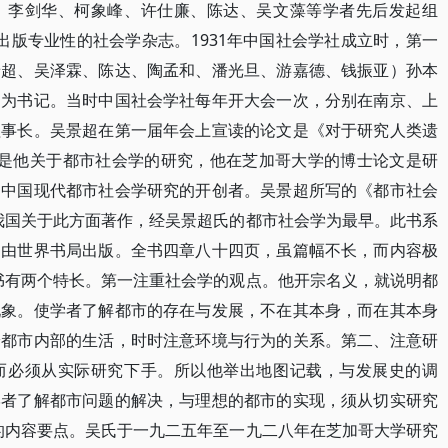
、李剑华、柯象峰、许仕廉、陈达、吴文藻等学者先后发起组
并出版专业性的社会学杂志。1931年中国社会学社成立时，第一
景超、吴泽霖、陈达、陶孟和、潘光旦、游嘉德、钱振亚）孙本
超为书记。当时中国社会学社每年开大会一次，分别在南京、上
理事长。吴景超在第一届年会上宣读的论文是《对于研究人类遗
献是他关于都市社会学的研究，他在芝加哥大学的博士论文是研
是中国现代都市社会学研究的开创者。吴景超所写的《都市社会
我国关于此方面著作，经吴景超氏的都市社会学为最早。此书系
月由世界书局出版。全书四章八十四页，虽篇幅不长，而内容极
书有两个特长。第一注重社会学的观点。他开宗名义，就说明都
现象。使学者了解都市的存在与发展，不在其本身，而在其本身
论都市内部的生活，时时注意环境与行为的关系。第二、注意研
而必须从实际研究下手。所以他举出地图记载，与发展史的调
学者了解都市问题的解决，与理想的都市的实现，须从切实研究
的内容要点。吴氏于一九二五年至一九二八年在芝加哥大学研究