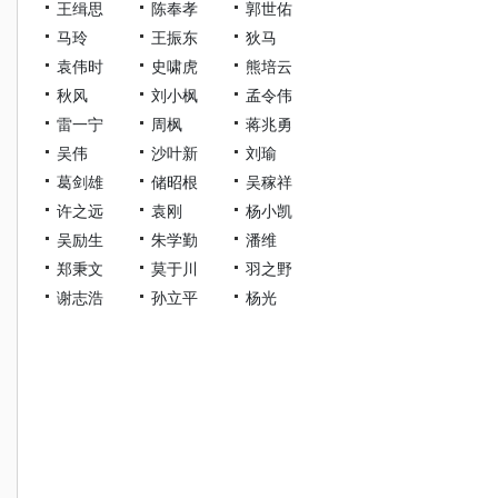
王缉思
陈奉孝
郭世佑
马玲
王振东
狄马
袁伟时
史啸虎
熊培云
秋风
刘小枫
孟令伟
雷一宁
周枫
蒋兆勇
吴伟
沙叶新
刘瑜
葛剑雄
储昭根
吴稼祥
许之远
袁刚
杨小凯
吴励生
朱学勤
潘维
郑秉文
莫于川
羽之野
谢志浩
孙立平
杨光