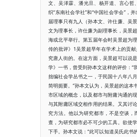
文、吴泽霖、潘光旦、杨开道、言心哲
织“东南社会学社”和“中国社会学会”，
届理事只有九人（孙本文、许仕廉、吴
文为理事长，许仕廉为副理事长，吴景
海或北平举行。第五届年会时吴景超为
传的批评》1吴景超早年在学术上的贡
究唐人街的。在这方面，吴景超可以说
学》一书，曾受到孙本文这样的评价：“
拙编社会学丛书之一，于民国十八年八
简明扼要。”孙本文认为，吴景超的这本
市区域的概念，以及都市与附庸沟通的
与其附庸区域交相作用的结果。又其讨
究方法。他以为研究都市，不是空谈，
查，为研究都市必不可少的工具。欲使
下手。孙本文说：“此可以知道吴氏此书