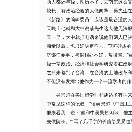
两人都还年轻，阅历不多，去南京这么
较长、有政治经验的人做向导，吴先生
《新路》的编辑委员，应该是最合适的
天晚上他就和大中说翁先生这人他无法
天一早，大中就打电话来说他们两人已
商量以后，也只好决定不去。”7蒋硕杰
济部任参事，与翁相处不好，常挨骂。”
轻一辈政治、经济和社会学研究者在政
杰后来都到了台湾，在台湾的土地改革
不但没有发挥出他作为一个一流学者的作
吴景超在美国留学时和胡适多有往
中常见这样的记载：“读吴景超《中国工
他来看我，说：‘他和中吴景超闲谈，他
去做院长。”“写了几千字的长信给吴景超