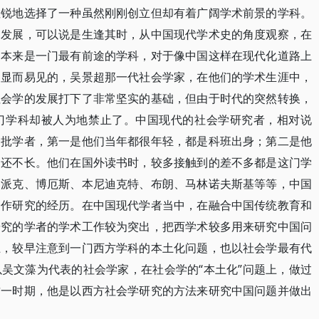
敏锐地选择了一种虽然刚刚创立但却有着广阔学术前景的学科。
的发展，可以说是生逢其时，从中国现代学术史的角度观察，在
，本来是一门最有前途的学科，对于像中国这样在现代化道路上
是显而易见的，吴景超那一代社会学家，在他们的学术生涯中，
社会学的发展打下了非常坚实的基础，但由于时代的突然转换，
门学科却被人为地禁止了。中国现代的社会学研究者，相对说
一批学者，第一是他们当年都很年轻，都是科班出身；第二是他
史还不长。他们在国外读书时，较多接触到的差不多都是这门学
如派克、博厄斯、本尼迪克特、布朗、马林诺夫斯基等等，中国
合作研究的经历。在中国现代学者当中，在融合中国传统教育和
研究的学者的学术工作较为突出，把西学术较多用来研究中国问
上，较早注意到一门西方学科的本土化问题，也以社会学最有代
吴文藻为代表的社会学家，在社会学的“本土化”问题上，做过
这一时期，他是以西方社会学研究的方法来研究中国问题并做出