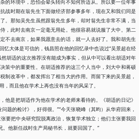
复杂的环境中，恐怕会晕头转向不知何所适从。所以要一位年事
在抗战时期在翁先生下面做经济部参事多年，现在又和我们同是
人了。那知吴先生虽然跟翁先生多年，却对翁先生非常不满，当
服侍，此时去南京一定毫无用处。他很容易就说服了大中。第二
决定不去南京，如果我愿意去的话，就一人去好了。我和胡先生
的回忆大体是可信的，钱昌照在他的回忆录中也说过“吴景超在经
虽然胡适的这次推荐没有能成为事实，但从中可以看出胡适对年
府决策中的重要性。在胡适推荐的这三个人当中，刘大中和蒋硕
和税制改革中，都发挥出了相当大的作用。而留下来的吴景超，
用，而且他在学术上再也没有当年的风采了。
来，他是把胡适作为他在学术的老师来看待的。《胡适的日记》
业问题的检讨》，好得很。”“今天张晓峰（其昀）从华府回来，
主张要把中央研究院脱离政治，恢复学术独立；他们主张要我回
兄。他新任战时生产局秘书长，就要回国了。”