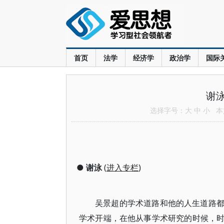
首页
法学
经济学
政治学
国际
谢
选择字号：
大
中
小
本文
●
谢泳
(
进入专栏
)
吴景超的学术道路和他的人生道路
学术开端，在他从事学术研究的时候，