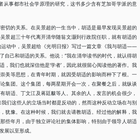
k）等学者从事都市社会学原理的研究，这书多少含有芝加哥学派的意
常密切的关系。在吴景超的一生当中，胡适是最早发现吴景超的
。吴景超三十年代离开清华随翁文灏到行政院任职，就有胡适的
想的运动中，吴景超给《光明日报》写过一篇文章《我与胡适——
了自己和胡适的关系。他说：“我在清华读书的时代，就认得胡
适，我们也就深信他是‘学者’，因此就很留心阅读他的著作。我
美崇美等思想，在青年时期，就因受胡适的影响而种下了根。一
评论集团。这个集团，每两星期开会一次，在聚餐之后，就纵谈
只有胡适、丁文江及蒋廷黻等人。其余的人，发言的机会很少，
本来我们这些人的立场当时都是反动的，然而这种反动立场在与别
摇，犹豫。在这种时候，我们就去请教胡适。经过他的解释，我
顾那些年月，由于独立评论社的集体影响，特别由于领导人胡适
发展以至形成。