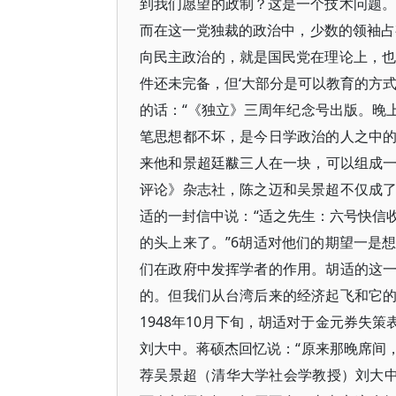
到我们愿望的政制？这是一个技术问题。
而在这一党独裁的政治中，少数的领袖占
向民主政治的，就是国民党在理论上，也
件还未完备，但‘大部分是可以教育的方式完
的话：“《独立》三周年纪念号出版。晚
笔思想都不坏，是今日学政治的人之中
来他和景超廷黻三人在一块，可以组成一
评论》杂志社，陈之迈和吴景超不仅成
适的一封信中说：“适之先生：六号快信收
的头上来了。”6胡适对他们的期望一是
们在政府中发挥学者的作用。胡适的这
的。但我们从台湾后来的经济起飞和它
1948年10月下旬，胡适对于金元券失
刘大中。蒋硕杰回忆说：“原来那晚席间
荐吴景超（清华大学社会学教授）刘大中