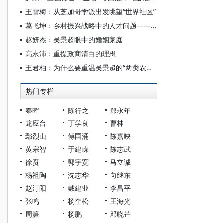
王雪梅：从芝加哥学派出发眺望“世界社区”
葛飞坤：乡村振兴战略中的人才问题——从吴景超的相关论述出发
赵妍杰：吴景超眼中的婚姻家庭
高永沛：重提政商清白的理想
王君柏：为什么要重温吴景超的“两类农村”与城乡一体论
热门专栏
秦晖
陈行之
郑永年
龙应台
丁学良
曹林
鄢烈山
傅国涌
陈嘉映
黄宗智
于建嵘
陈志武
徐贲
郭宇宽
马立诚
杨祖陶
沈志华
向继东
赵汀阳
戴建业
李昌平
张鸣
杨奎松
王海光
周濂
杨鹏
邓晓芒