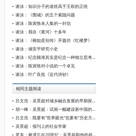
谢泳：知识分子的道统高于王权的正统
谢泳：《围城》的五个索隐问题
谢泳：陈寅恪未入集的一封信
谢泳：我在《黄河》十多年
谢泳：《柳如是别传》开篇仿《红楼梦》
谢泳：储安平研究小史
谢泳：纪念顾准其实是纪念一种独立思考精神
谢泳：陈寅恪对小说的一个卓见
谢泳：叶广良批《近代诗钞》
相同主题阅读
吕文浩：吴景超对城乡融合发展的早期探讨
胡一峰：吴景超：试画一幅建设新中国的蓝图——《历史意识与世界视野：吴景超谈史论世》读后
吕文浩：既要有“世界眼光”也要有“历史方法” ——社会学家吴景超的治学之道
吴景超：报刊上的社会学家
罗东：被遗忘在20世纪：吴景超和他的超前意识