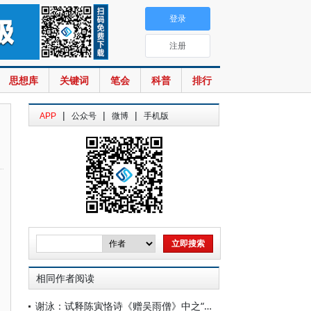
登录
注册
思想库
关键词
笔会
科普
排行
|
|
|
APP
公众号
微博
手机版
相同作者阅读
谢泳：试释陈寅恪诗《赠吴雨僧》中之“讵公”