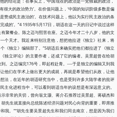
他的结论是：在事实上，‘中国现在的政治是一党独裁的政治，
有很大的政治势力’。在价值问题上，‘中国的知识阶级多数是偏
是赞成民主政治的’。在技术问题上，他以为实行民主政治的条
成的’。”4 1935年5月17日，胡适在这一天的日记中说过这样
上有聚餐会。陈之迈与熙苦在座。之迈今年才二十八岁，他的文
的一个天才。我近来特别注意他，想把他拉进《独立》社来，将
个《独立》编辑部了。”5胡适后来确实把他们都拉进了《独立
了《独立评论》的主要作者，还成了它的编者。吴景超曾在给胡
到。之迈编完176号，即起程赴青。----于是独立的编辑又到我
想让他们在学术上做出更大的成就，再就是希望他们从政，让他
一想法，在近年的胡适研究当中，也是受到许多大陆学者的批评
的民主化进程当中，可以看到胡适当年的设想是有深远意义的。
策表示非常的关切，曾向翁文灏、蒋介石推荐过吴景超、蒋硕杰和
，胡先生就直接向总统陈述经济问题对民心向背的重要，即席推
和我。”“胡先生要吴景超先生和我们同去南京，想是因为我们