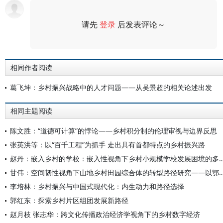
请先
登录
后发表评论～
评论
相同作者阅读
葛飞坤：乡村振兴战略中的人才问题——从吴景超的相关论述出发
相同主题阅读
陈文胜：“道德可计算”的悖论——乡村积分制的伦理审视与边界反思
张英洪等：以“百千工程”为抓手 走出具有首都特点的乡村振兴路
赵丹：嵌入乡村的学校：嵌入性视角下乡村小规模学校发展困
甘伟：空间韧性视角下山地乡村田园综合体的转型路径研究——以
李培林：乡村振兴与中国式现代化：内生动力和路径选择
郭红东：探索乡村片区组团发展新路径
赵月枝 张志华：跨文化传播政治经济学视角下的乡村数字经济