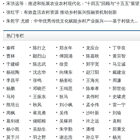
宋洪远等：推进和拓展农业农村现代化：“十四五”回顾与“十五五”展望
张红宇：有效盘活农村资源 推动乡村振兴投融资机制创新
朱乾宇 尤婧：中华优秀传统文化赋能乡村产业振兴——基于村级大数据的实证研究
热门专栏
秦晖
陈行之
郑永年
龙应台
丁学良
曹林
鄢烈山
傅国涌
陈嘉映
黄宗智
于建嵘
陈志武
徐贲
郭宇宽
马立诚
杨祖陶
沈志华
向继东
赵汀阳
戴建业
李昌平
张鸣
杨奎松
王海光
周濂
杨鹏
邓晓芒
王缉思
陈奉孝
郭世佑
马玲
王振东
狄马
袁伟时
史啸虎
熊培云
秋风
刘小枫
孟令伟
雷一宁
周枫
蒋兆勇
吴伟
沙叶新
刘瑜
葛剑雄
储昭根
吴稼祥
许之远
袁刚
杨小凯
吴励生
朱学勤
潘维
郑秉文
莫于川
羽之野
谢志浩
孙立平
杨光