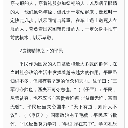
穿丧服的人，穿着礼服参加祭祀的人，以及瞎了眼睛
的人，他们虽然年轻，但孔子一定站起来，走过时一
定快走几步，以示同情与尊重。在车上遇上送死人衣
服的人，背负着国家图籍典册的人，一定欠身手扶车
前的横木，以示恭敬。
2贵族精神之下的平民
平民作为国家的人口基础和最大多数的群体，在
当时社会政治生活中发挥着越来越大的作用。平民虽
知识不多，但却有着坚定的信念和志向。故子曰：“三
军可夺帅也，匹夫不可夺志也。”（《子罕》）平民，
尽管贫穷，也不应当向富贵者谄媚：“贫而无谄，富而
无骄”。平民应当关心国事：“天下有道，则庶人不
议”，（《季氏》）国家政治有了毛病，平民应当批
评。平民应当努力学习，“学也,禄在其中”。学习礼乐