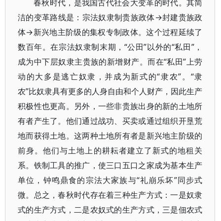
春秋时代，是我国古代社会大变革的时代。其简
洁的变革路线是：宗法奴隶制贵族政体→封建贵族政
体→新兴地主阶级的集权专制政体。这个过程延续了
数百年。在宗法奴隶制末期，“公田”以外的“私田”，
成为中下层奴隶主贵族的新增财产。而在“私田”上劳
动的大多是逃亡奴隶，并成为新式的“隶农”。“隶
农”比奴隶具有更多的人身自由和个人财产，因此生产
积极性也更高。另外，一些非贵族出身的新的土地所
有者产生了。他们通过战功、买卖或通过组织开垦荒
地而获得土地。这两种土地所有者是新兴地主阶级的
前身。他们与土地上的耕耘者建立了新式的地租关
系。铁制工具的推广，使三口五口之家成为基本生产
单位，钟鸣鼎食的宗法大家族与“礼崩乐坏”同步式
微。总之，春秋时代存在着三种生产方式：一是奴隶
式的生产方式，二是农奴式的生产方式，三是佃农式