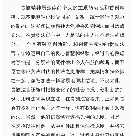
贵族精神既然崇尚个人的主观能动性和首创精
神，就本能地拒绝接受固定、刻板、统一的行为规范
的制约。这就使贵族精神天然地喜欢判例法而讨厌成
文法。在贵族法官心中，人是法的主人而不是法的奴
仆。一个具有独立判断能力和创造牲精神的贵族法
官，宁愿运用自己的良心智慧和经验，经过苦心熟虑
对哪怕是十分疑难的案件做出令人信服的裁断，而不
愿意像成文法时代的执法之吏那样，把案情和法条排
在一起，像做加法一样容易地得出结论。不仅如此，
贵族法官还随时根据变化了的社会情况，创制新的判
例，用司法来实现立法。在贵族法官看来，正如同贵
族有权利匡正君主之弊一样，也有权利纠正君主颁布
的法。当然，他们仍然恪守遵循先例的原则。可是，
在选择以往判例，从中引伸出具体法律原则，并将它
运用到现实案件的审判中，这一过程本身就容纳和体