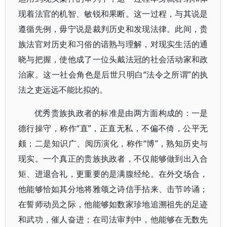
现着法官的机智、敏锐和果断。这一过程，与其说是
遵循先例，毋宁说是裁判历史和发现法律。此间，贵
族法官对历史和习俗的谙熟与理解，对现实生活的通
晓与把握，使他成了一位头戴法冠的社会活动家和政
治家。这一社会角色是后世只明白“法令之所谓”的执
法之吏远远不能比拟的。
优秀贵族执政者的标准是由两方面构成的：一是
德行操守，称作“直”，正直无私，不偏不倚，公平无
颇；二是知识广、阅历演化，称作“博”，熟知历史与
现实。一个真正的贵族执政者，不仅能够做到出入合
矩、进退合礼，更重要的是满腹经纶。在外交场合，
他能够恰如其分地将雅颂之诗信手拈来、击节吟诵；
在誓师动员之际，他能够如数家珍地追溯祖先的足迹
和武功，催人奋进；在司法审判中，他能够在无数先