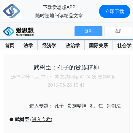
下载爱思想APP
立即下载
随时随地阅读精品文章
登录
注册
首页
法学
经济学
政治学
国际关系
社会学
武树臣：孔子的贵族精神
选择字号：
大
中
小
本文共阅读 4124 次 更新时间：
2015-06-28 10:41
进入专题：
孔子
贵族精神
礼
仁
判例法
●
武树臣
(
进入专栏
)