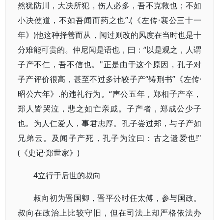
然犹防川，大决所犯，伤人必多，吾不克救也；不如
小决使道，不如吾闻而药之也”.(《左传·襄公三十一
年》)他这种择善而从，闻过则改的风度在当时也是十
分难能可贵的。仲尼闻是语也，曰：“以是观之，人谓
子产不仁，吾不信也。"正是由于这个原因，孔子对
子产评价很高，甚至不过多计较子产“铸刑书”《左传·
昭公六年》.的违礼行为。“声公五年，郑相子产卒，
郑人皆哭泣，悲之如亡亲戚。子产者，郑成公少子
也。为人仁爱人，事君忠厚。孔子尝过郑，与子产如
兄弟云。及闻子产死，孔子为泣曰：古之遗爱也!"
(《史记·郑世家》)
4立行于后世的叔向
叔向初为晋国卿，晋平公时任太傅，参与国政。
叔向在政治上比较守旧，但在司法上却严格依法办