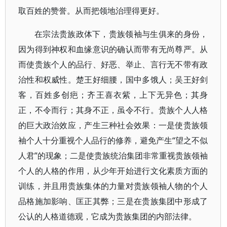
取百姓的赞誉。从而把领地治理得更好。
在宗法贵族政体下，贵族领袖与生俱来的身份，
因为得到神权和血缘意识的确认而带有无尚尊严。从
而使贵族个人的品行、好恶、举止、言行无不带有政
治性和权威性。楚王好细腰，国中多饿人；吴王好剑
客，百姓多创疤；齐王喜衣紫，上下无异色；其身
正，不令而行；其身不正，虽令不行。贵族个人人格
的巨大政治效应，产生三种社会效果：一是使贵族领
袖个人十分重视个人品行的修养，避免产生“望之不似
人君”的现象；二是使贵族统治集团非常重视贵族领袖
个人的人格的作用，从少年开始进行文化素质方面的
训练，并且用贵族集体的力量对贵族领袖人物的个人
品格施加影响、匡正其弊；三是在贵族集团中形成了
公认的人格道德观，它成为贵族集团的内部法律。