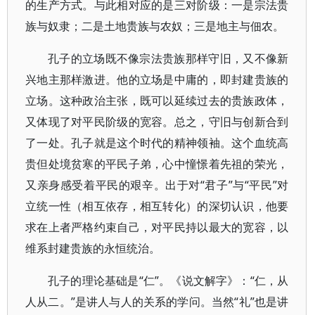
的生产方式。与此相对应的是三对阶级：一是宗法贵
族与奴隶；二是土地贵族与农奴；三是地主与佃农。
孔子的立场既不像宗法贵族那样守旧，又不像新
兴地主那样激进。他的立场是中庸的，即封建贵族的
立场。这种政治主张，既可以延续过去的贵族政体，
又体现了对平民阶级的宽容。总之，守旧与创新合到
了一处。孔子就是这个时代的精神领袖。这个血统高
贵但处境贫寒的平民子弟，心中憧憬着先祖的荣光，
又亲身感受着平民的艰辛。出于对“君子”与“平民”对
立统一性（相互依存，相互转化）的深切认识，他要
求在上者严格约束自己，对平民持以最大的宽容，以
维系封建贵族的永恒统治。
孔子的理论基础是“仁”。《说文解字》：“仁，从
人从二。”是讲人与人的关系的学问。当然“礼”也是讲