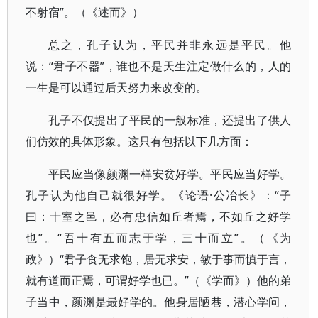
不射宿”。（《述而》）
总之，孔子认为，平民并非永远是平民。他
说：“君子不器”，谁也不是天生注定做什么的，人的
一生是可以通过后天努力来改变的。
孔子不仅提出了平民的一般标准，还提出了供人
们仿效的具体形象。这只有包括以下几方面：
平民应当像颜渊一样安贫好学。平民应当好学。
孔子认为他自己就很好学。《论语·公冶长》：“子
曰：十室之邑，必有忠信如丘者焉，不如丘之好学
也”。“吾十有五而志于学，三十而立”。（《为
政》）“君子食无求饱，居无求安，敏于事而慎于言，
就有道而正焉，可谓好学也已。”（《学而》）他的弟
子当中，颜渊是最好学的。他身居陋巷，潜心学问，