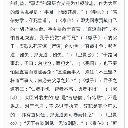
的利益。“事君”的深层含义是为社稷效忠。作为大臣
的最高境界是：“事君，能致其身。”（《学而》）“笃
信好学，守死善道”。（《泰伯》）即为国家贡献自己
的一切乃至生命。事君要敢于直言，“直道而行”，不
怕冒犯龙颜。孔子赞赏“谏而死”（《微子》）的比
干，表彰以死直谏（尸谏）的史鱼：“直哉史鱼，邦有
道，如矢，邦无道，如矢。”（《卫灵公》）“子路问
事君，子曰：勿欺也，而犯之”。（《宪问》）也不要
怕因直言而被被罢免：“直道而事人，焉往而不三黜？
枉道而事人，何必去父母之邦？”（《微子》）君子之
道有三：“仁者不忧，智者不惑，勇者不惧”。（《宪
问》）大臣对君主的“忠”是“言忠信，行笃敬”，不是
愚忠。对于恶君，不必过于执著，辞职是完全可以
的：“邦有道则仕，邦无道则可卷而怀之”；（《卫灵
公》）“天下有道则见，无道则隐。”（《泰伯》）“所