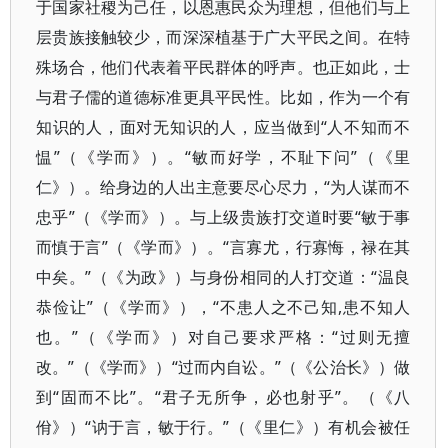
于国家社稷为己任，以恩惠民众为理想，但他们与上
层贵族接触较少，而深深植基于广大平民之间。在特
殊场合，他们代表着平民群体的呼声。也正如此，士
与君子儒的道德标准更具平民性。比如，作为一个有
知识的人，面对无知识的人，应当做到“人不知而不
愠”（《学而》）。“敏而好学，不耻下问”（《里
仁》）。给身边的人出主意要尽心尽力，“为人谋而不
忠乎”（《学而》）。与上级贵族打交道时要“敏于事
而慎于言”（《学而》）。“言寡尤，行寡悔，禄在其
中矣。”（《为政》）与身份相同的人打交道：“温良
恭俭让”（《学而》），“不患人之不己知,患不知人
也。”（《学而》）对自己要求严格：“过则无擅
改。”（《学而》）“过而内自讼。”（《公治长》）做
到“固而不比”。“君子无所争，必也射乎”。（《八
佾》）“讷于言，敏于行。”（《里仁》）有机会被任