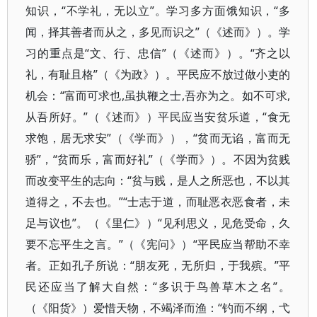
知识，“不学礼，无以立”。学习多方面饿知识，“多
闻，择其善者而从之，多见而识之”（《述而》）。学
习的重点是“文、行、忠信”（《述而》）。“齐之以
礼，有耻且格”（《为政》）。平民应不放过做小吏的
机会：“富而可求也,虽执鞭之士,吾亦为之。如不可求,
从吾所好。”（《述而》）平民应当安贫乐道，“食无
求饱，居无求安”（《学而》），“贫而无谄，富而无
骄”，“贫而乐，富而好礼”（《学而》）。不因为贫贱
而改变平生的志向：“贫与贱，是人之所恶也，不以其
道得之，不去也。”“士志于道，而耻恶衣恶食者，未
足与议也”。（《里仁》）“见利思义，见危受命，久
要不忘平生之言。”（《宪问》）“平民应当帮助不幸
者。正如孔子所说：“朋友死，无所归，于我殡。”平
民还应当了解大自然：“多识于鸟兽草木之名”。
（《阳货》）爱惜天物，不竭泽而渔：“钓而不纲，弋