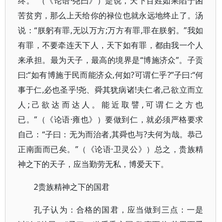
终。”（《论语·尧曰》）是说，天下百姓如果陷于困
苦贫穷，那么上天给你的禄位也就永远地终止了。汤
说：“朕躬有罪,无以万方;万方有罪,罪在朕躬。”我如
有罪，不要牵连天下人，天下如有罪，都由我一个人
来承担。最为天子，最高的境界是“博施济众”。子贡
曰:“如有博施于民而能济众,何如?可谓仁乎?”子曰:“何
事于仁,必也圣乎!尧、舜其犹病诸!夫仁者,己欲立而立
人;己欲达而达人。能近取譬,可谓仁之方也
已。”（《论语·雍也》）要做到仁，就必须严格要求
自己：“子曰：无为而治者,其舜也与?夫何为哉。恭己
正南面而已矣。”（《论语·卫灵公》）总之，贵族精
神之下的天子，应当勤劳无私，博爱天下。
2贵族精神之下的国君
孔子认为：合格的国君，应当做到三点：一是