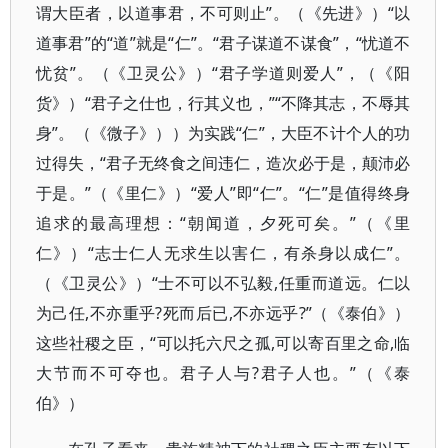
谓大臣者，以道事君，不可则止”。（《先进》）“以
道事君”的“道”就是“仁”。“君子谋道不谋食”，“忧道不
忧贫”。（《卫灵公》）“君子学道则爱人”，（《阳
货》）“君子之仕也，行其义也，”“不降其志，不辱其
身”。（《微子》））为实践“仁”，大臣不计个人的功
过得失，“君子无终食之间违仁，造次必于是，颠沛必
于是。”（《里仁》）“爱人”即“仁”。“仁”是值得终身
追求的最高理想：“朝闻道，夕死可矣。”（《里
仁》）“志士仁人无求生以害仁，有杀身以成仁”。
（《卫灵公》）“士不可以不弘毅,任重而道远。仁以
为己任,不亦重乎?死而后已,不亦远乎?”（《泰伯》）
这些社稷之臣，“可以托六尺之孤,可以寄百里之命,临
大节而不可夺也。君子人与?君子人也。”（《泰
伯》）