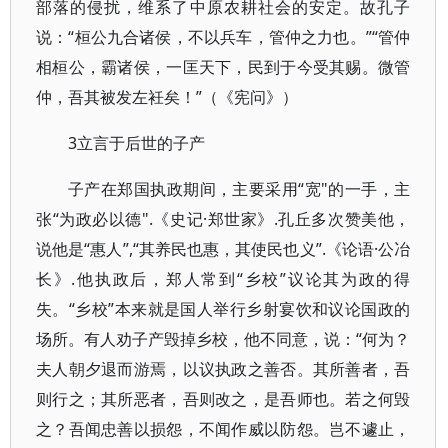
部落的侵扰，维系了中原农耕社会的安定。故孔子
说：“桓公九合诸侯，不以兵车，管仲之力也。”“管仲
相桓公，霸诸侯，一匡天下，民到于今受其赐。微管
仲，吾其被发左衽矣！”（《宪问》）
3立言于后世的子产
子产在郑国执政期间，主要采用“宽"的一手，主
张“为政必以德".《史记·郑世家》.孔丘多次赞美他，
说他是“惠人”,“其养民也惠，其使民也义”.《论语·公冶
长》.他执政后，郑人常到“乡校”议论其为政的得
失。“乡校”本来就是国人举行乡射宴饮和议论国政的
场所。有人劝子产毁掉乡校，他不同意，说：“何为？
夫人朝夕退而游焉，以议执政之善否。其所善者，吾
则行之；其所恶者，吾则改之，是吾师也。若之何毁
之？吾闻忠善以损怨，不闻作威以防怨。岂不遽止，