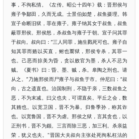
事，不徇私情。《左传。昭公十四年》载：晋邢侯与
雍子争鄐田，久而无成。士景伯如楚，叔鱼摄理。韩
宣子命断旧狱，罪在雍子。雍子纳其女于叔鱼，叔鱼
蔽罪邢侯。邢侯怒，杀叔鱼与雍子于朝。宣子问其罪
于叔向。叔向曰：“三人同罪，施生戮死可也。雍子自
知其罪而赂以买直，鲋也鬻狱，邢侯专杀，其罪一
也。己恶而掠美为昏，贪以败官为墨，杀人不忌为
贼。《夏书》曰：昏、墨、贼，杀。皋陶之刑也。请
从之。”乃施邢侯而尸雍子与叔鱼于市。仲尼曰：“叔
向，古之遗直也。治国制刑，不隐于亲，三数叔鱼之
恶，不为末减。曰义也夫，可谓直矣。平丘之会，数
其贿也。以宽卫国，晋不为暴。归鲁季孙，称其诈
也。以宽鲁国，晋不为虐。邢侯之狱，言其贪也，以
正刑书，晋不为颇。三言而除三恶，加三利。杀亲益
荣，犹义也夫。"晋国大夫叔向主张处死徇私枉法的