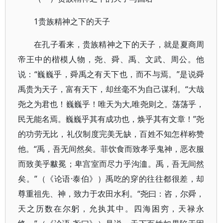
1贵族精神之下的天子
在孔子看来，贵族精神之下的天子，就是夏商周
帝王中的楷模人物，尧、舜、禹、文武、周公。他
说：“巍巍乎，舜禹之有天下也，而不与焉。”是说舜
禹贵为天子，富有天下，却丝毫不为自己谋利。“大哉
尧之为君也！巍巍乎！唯天为大,唯尧则之。荡荡乎，
民无能名焉。巍巍乎其有成功也，焕乎其有文章！”尧
的功劳无比，礼仪制度完美无缺，百姓不知怎样称赞
他。“禹，吾无间然矣。菲饮食而致孝乎鬼神，恶衣服
而致美乎黻冕；卑宫室而尽力乎沟洫。禹，吾无间然
矣。”（《论语·泰伯》）禹吃的穿的往往都很差，却
尊重祖先、神，致力于农田水利。“尧曰：咨，尔舜，
天之历数在尔躬，允执其中。四海困穷，天禄永