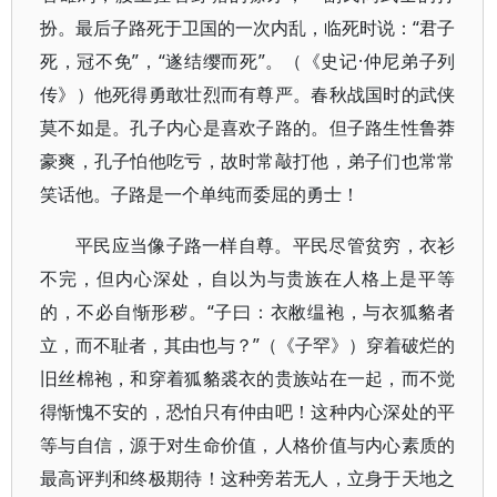
扮。最后子路死于卫国的一次内乱，临死时说：“君子
死，冠不免”，“遂结缨而死”。（《史记·仲尼弟子列
传》）他死得勇敢壮烈而有尊严。春秋战国时的武侠
莫不如是。孔子内心是喜欢子路的。但子路生性鲁莽
豪爽，孔子怕他吃亏，故时常敲打他，弟子们也常常
笑话他。子路是一个单纯而委屈的勇士！
平民应当像子路一样自尊。平民尽管贫穷，衣衫
不完，但内心深处，自以为与贵族在人格上是平等
的，不必自惭形秽。“子曰：衣敝缊袍，与衣狐貉者
立，而不耻者，其由也与？”（《子罕》）穿着破烂的
旧丝棉袍，和穿着狐貉裘衣的贵族站在一起，而不觉
得惭愧不安的，恐怕只有仲由吧！这种内心深处的平
等与自信，源于对生命价值，人格价值与内心素质的
最高评判和终极期待！这种旁若无人，立身于天地之