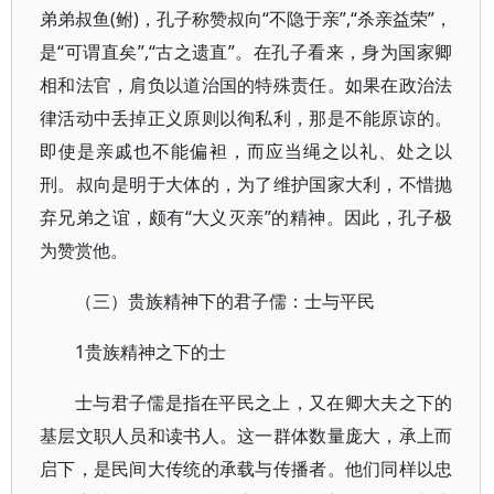
弟弟叔鱼(鲋)，孔子称赞叔向“不隐于亲”,“杀亲益荣”，
是“可谓直矣”,“古之遗直”。在孔子看来，身为国家卿
相和法官，肩负以道治国的特殊责任。如果在政治法
律活动中丢掉正义原则以徇私利，那是不能原谅的。
即使是亲戚也不能偏袒，而应当绳之以礼、处之以
刑。叔向是明于大体的，为了维护国家大利，不惜抛
弃兄弟之谊，颇有“大义灭亲”的精神。因此，孔子极
为赞赏他。
（三）贵族精神下的君子儒：士与平民
1贵族精神之下的士
士与君子儒是指在平民之上，又在卿大夫之下的
基层文职人员和读书人。这一群体数量庞大，承上而
启下，是民间大传统的承载与传播者。他们同样以忠