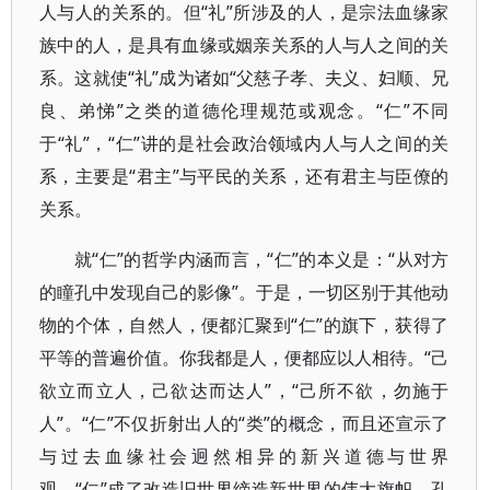
人与人的关系的。但“礼”所涉及的人，是宗法血缘家
族中的人，是具有血缘或姻亲关系的人与人之间的关
系。这就使“礼”成为诸如“父慈子孝、夫义、妇顺、兄
良、弟悌”之类的道德伦理规范或观念。“仁”不同
于“礼”，“仁”讲的是社会政治领域内人与人之间的关
系，主要是“君主”与平民的关系，还有君主与臣僚的
关系。
就“仁”的哲学内涵而言，“仁”的本义是：“从对方
的瞳孔中发现自己的影像”。于是，一切区别于其他动
物的个体，自然人，便都汇聚到“仁”的旗下，获得了
平等的普遍价值。你我都是人，便都应以人相待。“己
欲立而立人，己欲达而达人”，“己所不欲，勿施于
人”。“仁”不仅折射出人的“类”的概念，而且还宣示了
与过去血缘社会迥然相异的新兴道德与世界
观。“仁”成了改造旧世界缔造新世界的伟大旗帜。孔