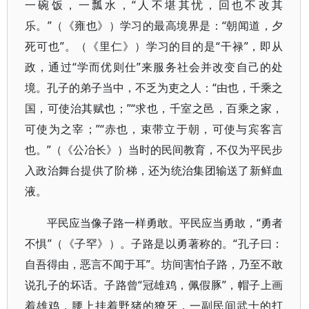
一碗饭，一瓢水，“人不堪其忧，回也不改其
乐。”（《雍也》）学习的最高境界是：“朝闻道，夕
死可也”。（《里仁》）学习的目的是“干禄”，即从
政，通过“学而优则仕”来服务社会并改变自己的处
境。孔子的弟子当中，不乏为吏之人：“由也，千乘之
国，可使治其赋也；”“求也，千室之邑，百乘之家，
可使为之宰；”“赤也，束带立于朝，可使与宾客言
也。”（《公冶长》）当时的民间教育，不仅为平民步
入政治舞台提供了阶梯，还为统治集团输送了新鲜血
液。
平民应当像子路一样勇敢。平民应当勇敢，“勇者
不惧”（《子罕》）。子路是以勇著称的。“孔子曰：
自吾得由，恶言不闻于耳”。坊间害怕子路，乃至不敢
说孔子的坏话。子路曾“冠雄鸡，佩假豚”，帽子上画
着雄鸡，腰上挂着野猪的獠牙，一副民间武士的打