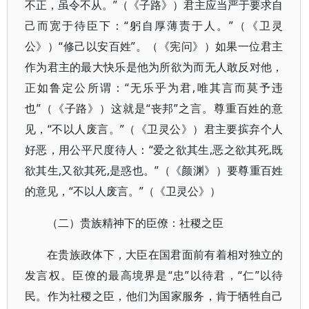
不正，虽令不从。”（《子路》）君主应当严于要求自
己而宽于待臣下：“躬自厚薄责于人。”（《卫灵
公》）“修己以安百姓”。（《宪问》）如果一位君主
作为君主的最大快乐是他为所欲为而无人敢反对他，
正如鲁定公所谓：“无乐乎为君,唯其言而莫予违
也”（《子路》）这就是“丧邦”之言。尊重百姓的意
见，“不以人废言。”（《卫灵公》）君主要摈弃个人
好恶，用公平尺度待人：“爱之欲其生,恶之欲其死,既
欲其生,又欲其死,是惑也。”（《颜渊》）要尊重百姓
的意见，“不以人废言。”（《卫灵公》）
（二）贵族精神下的臣僚：社稷之臣
在贵族政体下，大臣在国君面前有着相对独立的
发言权。臣僚的最高境界是“忠”以待君，“仁”以待
民。作为社稷之臣，他们为国家服务，肯于牺牲自己