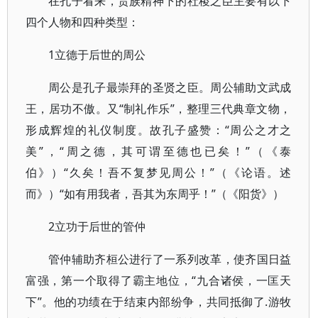
在孔子看来，贵族精神下的社稷之臣主要有以下
四个人物和四种类型：
1立德于后世的周公
周公是孔子最崇拜的圣贤之臣。周公辅助文武成
王，居功不傲。又“制礼作乐”，整理三代典章文物，
形成辉煌的礼仪制度。故孔子盛赞：“周公之才之
美”，“周之德，其可谓至德也已矣！”（《泰
伯》）“久矣！吾不复梦见周公！”（《论语。述
而》）“如有用我者，吾其为东周乎！”（《阳货》）
2立功于后世的管仲
管仲辅助齐桓公进行了一系列改革，使齐国日益
富强，第一个取得了霸主地位，“九合诸侯，一匡天
下”。他的功绩在于结束内部纷争，共同抵御了.游牧