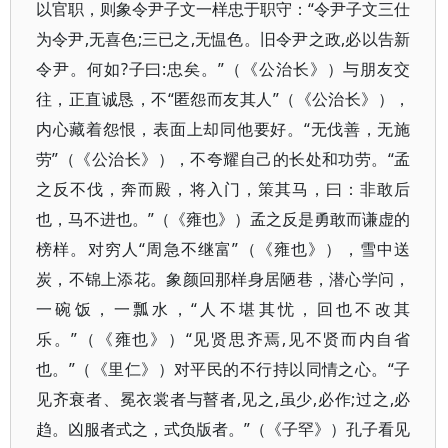
以官职，则象令尹子文一样忠于职守：“令尹子文三仕
为令尹,无喜色;三已之,无愠色。旧令尹之政,必以告新
令尹。何如?子曰:忠矣。”（《公治长》）与朋友交
往，正直诚恳，不“匿怨而友其人”（《公治长》），
内心藏着怨恨，表面上却同他要好。“无伐善，无施
劳”（《公治长》），不夸耀自己的长处和功劳。“孟
之反不伐，奔而殿，将入门，策其马，曰：非敢后
也，马不进也。”（《雍也》）孟之反是勇敢而谦虚的
榜样。对穷人“周急不继富”（《雍也》），雪中送
炭，不锦上添花。象颜回那样身居陋巷，潜心学问，
一碗饭，一瓢水，“人不堪其忧，回也不改其
乐。”（《雍也》）“见贤思齐焉,见不贤而内自省
也。”（《里仁》）对平民的不行持以同情之心。“子
见齐衰者、冕衣裳者与瞽者,见之,虽少,必作;过之,必
趋。凶服者式之，式负版者。”（《子罕》）孔子看见