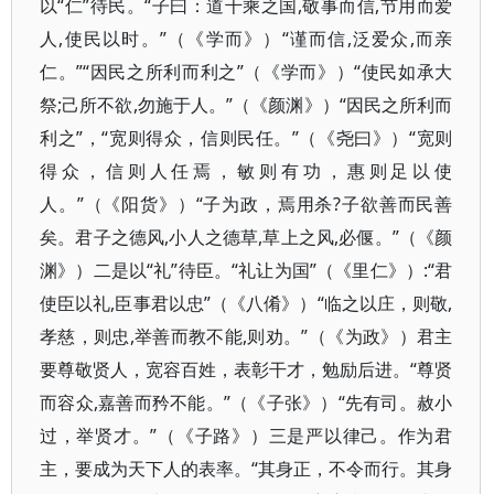
以“仁”待民。“子曰：道千乘之国,敬事而信,节用而爱
人,使民以时。”（《学而》）“谨而信,泛爱众,而亲
仁。”“因民之所利而利之”（《学而》）“使民如承大
祭;己所不欲,勿施于人。”（《颜渊》）“因民之所利而
利之”，“宽则得众，信则民任。”（《尧曰》）“宽则
得众，信则人任焉，敏则有功，惠则足以使
人。”（《阳货》）“子为政，焉用杀?子欲善而民善
矣。君子之德风,小人之德草,草上之风,必偃。”（《颜
渊》）二是以“礼”待臣。“礼让为国”（《里仁》）:“君
使臣以礼,臣事君以忠”（《八倄》）“临之以庄，则敬,
孝慈，则忠,举善而教不能,则劝。”（《为政》）君主
要尊敬贤人，宽容百姓，表彰干才，勉励后进。“尊贤
而容众,嘉善而矜不能。”（《子张》）“先有司。赦小
过，举贤才。”（《子路》）三是严以律己。作为君
主，要成为天下人的表率。“其身正，不令而行。其身