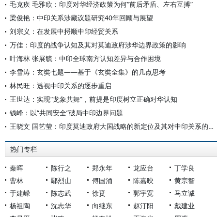
毛克疾 毛雅欣：印度对华经济政策为何“前后矛盾、左右互搏”
梁俊艳：中印关系涉藏议题研究40年回顾与展望
刘宗义：在发展中捋顺中印经贸关系
万佳：印度的战争认知及其对莫迪政府涉华边界政策的影响
叶海林 张展毓：中印全球南方认知差异与合作困境
李雪涛：玄奘七题——基于《玄奘全集》的几点思考
林民旺：透视中印关系的逐步重启
王世达：实现“龙象共舞”，前提是印度树立正确对华认知
钱峰：以“共同安全”破局中印边界问题
王晓文 国艺莹：印度莫迪政府大国战略的新定位及其对中印关系的影响
热门专栏
秦晖
陈行之
郑永年
龙应台
丁学良
曹林
鄢烈山
傅国涌
陈嘉映
黄宗智
于建嵘
陈志武
徐贲
郭宇宽
马立诚
杨祖陶
沈志华
向继东
赵汀阳
戴建业