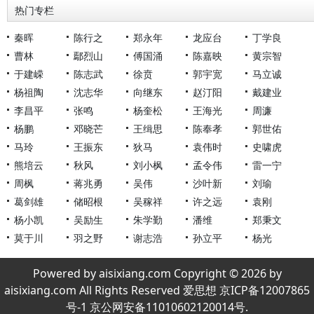
热门专栏
秦晖
陈行之
郑永年
龙应台
丁学良
曹林
鄢烈山
傅国涌
陈嘉映
黄宗智
于建嵘
陈志武
徐贲
郭宇宽
马立诚
杨祖陶
沈志华
向继东
赵汀阳
戴建业
李昌平
张鸣
杨奎松
王海光
周濂
杨鹏
邓晓芒
王缉思
陈奉孝
郭世佑
马玲
王振东
狄马
袁伟时
史啸虎
熊培云
秋风
刘小枫
孟令伟
雷一宁
周枫
蒋兆勇
吴伟
沙叶新
刘瑜
葛剑雄
储昭根
吴稼祥
许之远
袁刚
杨小凯
吴励生
朱学勤
潘维
郑秉文
莫于川
羽之野
谢志浩
孙立平
杨光
Powered by aisixiang.com Copyright © 2026 by
aisixiang.com All Rights Reserved 爱思想 京ICP备12007865
号-1 京公网安备11010602120014号.