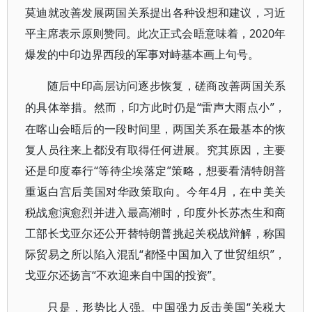
莫迪就改善发展两国关系提出各种设想和建议，习近
平主席表示原则赞同。此次正式会晤意味着，2020年
爆发的中印边界西段的军事对峙基本画上句号。
随后中印高层访问逐步恢复，磋商改善两国关系
“雷声大雨点小”，
的具体举措。然而，印方此时仍是
在喀山会晤后的一段时间里，两国关系在最基本的恢
复人员往来上都没有取得任何进展。究其原因，主要
还是印度奉行“等待尘埃落定”策略，想要看清特朗普
重返白宫后美国对华政策取向。今年4月，在中美关
税战愈演愈烈并进入最高潮时，印度外长苏杰生和商
工部长戈亚尔还公开替特朗普挑起关税战辩解，称国
际贸易之所以陷入混乱“都怪中国加入了世贸组织”，
戈亚尔还扬言“不欢迎来自中国的投资”。
“关税大
只是，形势比人强。中国强力反击美国