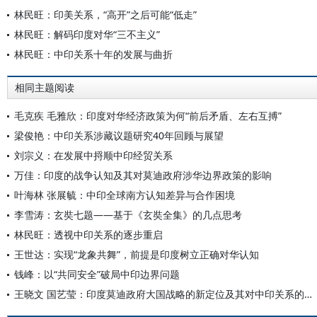
林民旺：印美关系，“高开”之后可能“低走”
林民旺：解码印度对华“三不主义”
林民旺：中印关系十年的发展与曲折
相同主题阅读
毛克疾 毛雅欣：印度对华经济政策为何“前后矛盾、左右互搏”
梁俊艳：中印关系涉藏议题研究40年回顾与展望
刘宗义：在发展中捋顺中印经贸关系
万佳：印度的战争认知及其对莫迪政府涉华边界政策的影响
叶海林 张展毓：中印全球南方认知差异与合作困境
李雪涛：玄奘七题——基于《玄奘全集》的几点思考
林民旺：透视中印关系的逐步重启
王世达：实现“龙象共舞”，前提是印度树立正确对华认知
钱峰：以“共同安全”破局中印边界问题
王晓文 国艺莹：印度莫迪政府大国战略的新定位及其对中印关系的影响