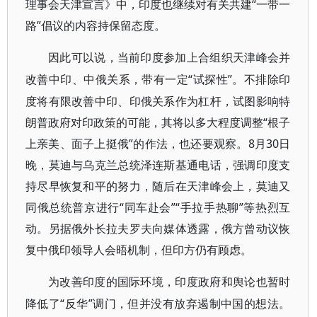
理事会天津宣言》中，印度也继续对有关共建“一带一
路”倡议的内容持保留态度。
因此可以说，当前印度参加上合组织天津峰会并
“试探性”。不排除印
改善中印、中俄关系，带有一定
度将有限改善中印、印俄关系作为杠杆，试图影响特
朗普政府对印政策的可能，其将以多大程度调整“根子
上亲美、面子上挺俄”的作法，也还要观察。8月30日
晚，莫迪与乌克兰总统泽连斯基通电话，强调印度支
持尽早恢复和平的努力，随后在天津峰会上，莫迪又
同俄总统普京进行“同车赴会”“手拉手热聊”等热烈互
动。另据俄外长拉夫罗夫向媒体透露，俄方曾动议恢
复中俄印领导人会晤机制，但印方仍有顾虑。
为改善印度的国际环境，印度政府和舆论也暂时
“反华”调门，但并没有放弃遏制中国的想法。
降低了