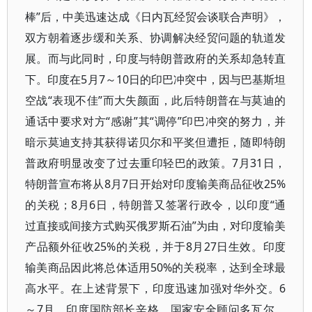
棒”后，中美迅速达成《日内瓦经贸会谈联合声明》，
双方朝着逐步缓和关系、协调解决经贸问题的轨道发
展。而与此同时，印度与特朗普政府的关系却急转直
下。印度在5月7～10日的印巴冲突中，因与巴基斯坦
空战“表现不佳”而大失颜面，此后特朗普在与莫迪的
通话中要求对方“感谢”其“调停”印巴冲突的努力，并
暗示莫迪支持其获得诺贝尔和平奖但遭拒，随即特朗
普政府明显改变了过去重印轻巴的政策。7月31日，
特朗普宣布将从8月7日开始对印度输美商品征收25%
的关税；8月6日，特朗普又签署行政令，以印度“通
过直接或间接方式购买俄罗斯石油”为由，对印度输美
产品额外征收25%的关税，并于8月27日生效。印度
输美商品因此将总体适用50%的关税率，达到全球最
高水平。在上述背景下，印度迅速加强对华外交。6
～7月，印度国防部长辛格、国家安全顾问多瓦尔、