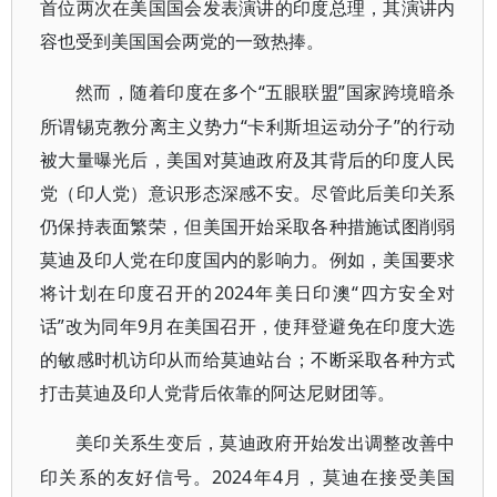
首位两次在美国国会发表演讲的印度总理，其演讲内
容也受到美国国会两党的一致热捧。
“五眼联盟”国家跨境暗杀
然而，随着印度在多个
所谓锡克教分离主义势力“卡利斯坦运动分子”的行动
被大量曝光后，美国对莫迪政府及其背后的印度人民
党（印人党）意识形态深感不安。尽管此后美印关系
仍保持表面繁荣，但美国开始采取各种措施试图削弱
莫迪及印人党在印度国内的影响力。例如，美国要求
将计划在印度召开的2024年美日印澳“四方安全对
话”改为同年9月在美国召开，使拜登避免在印度大选
的敏感时机访印从而给莫迪站台；不断采取各种方式
打击莫迪及印人党背后依靠的阿达尼财团等。
美印关系生变后，莫迪政府开始发出调整改善中
2024年4月，莫迪在接受美国
印关系的友好信号。