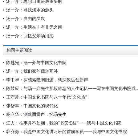
汤一介：思想自由是最重要的
汤一介：寻找溪水的源头
汤一介：自由的层次
汤一介：生活在非有非无之间
汤一介：回忆父亲汤用彤
相同主题阅读
陈越光：汤一介与中国文化书院
汤一介：我们家的儒道互补
李中华：探赜索隐阐旧迹，钩深致远创新声
陈鼓应：与汤一介先生那段难忘的人生记忆——写在中国文化书
王守常：中国文化书院与八十年代“文化热”
张岱年：中国文化的现代化
杨立华：渊默而雷声：忆汤先生
江力：往事并不如烟，我的“书院忆往”——我与中国文化书院
郭齐勇：我是中国文化讲习班的首届学员——我与中国文化书院