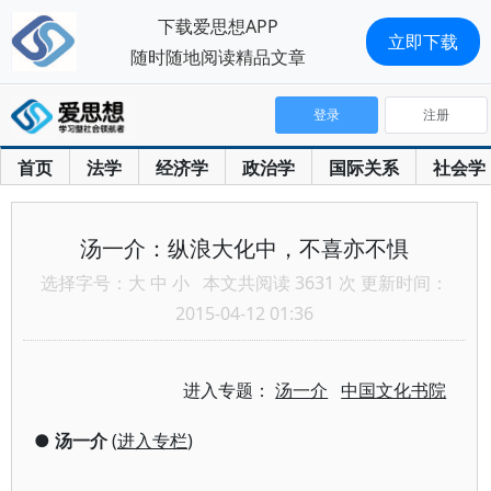
下载爱思想APP
立即下载
随时随地阅读精品文章
登录
注册
首页
法学
经济学
政治学
国际关系
社会学
汤一介：纵浪大化中，不喜亦不惧
选择字号：
大
中
小
本文共阅读 3631 次 更新时间：
2015-04-12 01:36
进入专题：
汤一介
中国文化书院
●
汤一介
(
进入专栏
)