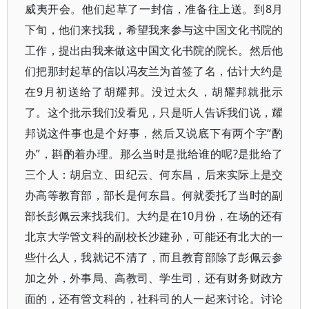
威夷开会。他们起草了一封信，准备往上送。到8月
下旬，他们来找我，希望我来参与这中国文化书院的
工作，提出由我来做这中国文化书院的院长。然后他
们把那封起草的信以冯友兰为首签了名，估计大约是
在9月初送给了胡耀邦。没过太久，胡耀邦就批示
了。这个批示我们没看见，只是听人告诉我们说，耀
邦说这件事也是个好事，然后又说底下有两个字“酌
办”，斟酌着办理。那么当时是批给谁的呢?是批给了
三个人：胡启立、田纪云、何东昌，后来实际上是交
办高等教育部，部长是何东昌。何就委托了当时的副
部长彭佩云来找我们。大约是在10月份，在场的还有
北京大学管文科的副校长沙建孙，可能还有北大的一
些什么人，我就记不清了，而且教育部除了彭佩云参
加之外，外事局、高教司、学生司，还有财务财政方
面的，还有管文科的，社科司的人一起来讨论。讨论