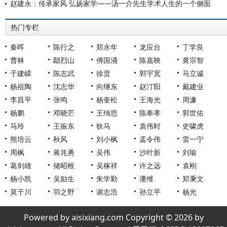
赵建永：传承家风 弘扬家学——汤一介先生学术人生的一个侧面
热门专栏
秦晖
陈行之
郑永年
龙应台
丁学良
曹林
鄢烈山
傅国涌
陈嘉映
黄宗智
于建嵘
陈志武
徐贲
郭宇宽
马立诚
杨祖陶
沈志华
向继东
赵汀阳
戴建业
李昌平
张鸣
杨奎松
王海光
周濂
杨鹏
邓晓芒
王缉思
陈奉孝
郭世佑
马玲
王振东
狄马
袁伟时
史啸虎
熊培云
秋风
刘小枫
孟令伟
雷一宁
周枫
蒋兆勇
吴伟
沙叶新
刘瑜
葛剑雄
储昭根
吴稼祥
许之远
袁刚
杨小凯
吴励生
朱学勤
潘维
郑秉文
莫于川
羽之野
谢志浩
孙立平
杨光
Powered by aisixiang.com Copyright © 2026 by