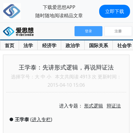
下载爱思想APP
立即下载
随时随地阅读精品文章
登录
注册
首页
法学
经济学
政治学
国际关系
社会学
王学泰：先讲形式逻辑，再说辩证法
选择字号：
大
中
小
本文共阅读 4913 次 更新时间：
2015-04-10 15:06
进入专题：
形式逻辑
辩证法
●
王学泰
(
进入专栏
)