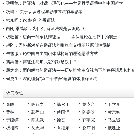
魏明德：辩证法、对话与现代化——世界哲学语境中的中国哲学
杨耕： 关于认识过程与思维方法的再思考
韩东晖：论“结合”的辩证法
白刚 桑禹欣：为什么“辩证法就是认识论”？
杨牧笛：迈向一种承认辩证法 —— 承认理论在批评中的演进
赵阵：恩格斯对塑造辩证法的唯物主义根基的原创性贡献
朱雪微：论中国自主知识体系构建的理论思维方式
蔡禹僧：辩证法与形式逻辑孰是孰非？
殷之光：面向解放的辩证法——历史唯物主义视角下的秩序观及其构
何虎生：深刻理解“第二个结合”蕴含的体用辩证法
热门专栏
秦晖
陈行之
郑永年
龙应台
丁学良
曹林
鄢烈山
傅国涌
陈嘉映
黄宗智
于建嵘
陈志武
徐贲
郭宇宽
马立诚
杨祖陶
沈志华
向继东
赵汀阳
戴建业