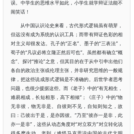
误。中学生的思维水平如此，小学生就学辩证法能不
闹笑话！
从中国认识论史来看，古代形式逻辑虽有萌芽，
但远没有成为系统的认识工具；而带有辩证色彩的相
对主义却很发达。孔子的“正名”、墨子的“三表法”，
荀子的“凡议必将立隆正然后可也”。虽然都有确立“概
念”、探讨“推论”之意，但其目的在于从中引申出他们
各自的政治主张或伦理主张，并非研究思维的一般规
律，把这些说成形式逻辑是不准确的。后世学者思考
问题，也很少援据这些。而《老子》中的“有无相生，
难易相成，长短相形，高下相倾”；《庄子》中的“物
无非彼，物无非是。自彼则不见，自知则知之，故
曰：己彼出于是，是亦因彼。”乃至“彼亦一是非，此
亦一是非”，这些从动态角度对“对立双方”对立转化说
得多麽生动、老到（难怪马克思说中国的古代文明