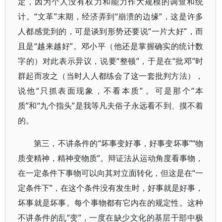
定，因为个人没有权力和能力作大规模的调查和统
计。“文革”末期，经济弄到“崩溃的边缘”，这是许多
人都感觉到的，可是谈到形势还要说“一片大好”，而
且是“越来越好”。邓小平（他还是掌握确实的统计数
字的）对此表示异议，说要“整顿”，于是在“批邓”时
群起而攻之（当时人人都练会了这一套批判方法），
说他“只抓表面现象，不看本质” 。可是那个“本
质”和“九个指头”是我等凡夫俗子永远看不到、摸不着
的。
第三，不讲条件的“坏事变好事，好事变坏事”“物
质变精神，精神变物质”。辩证法从运动角度看事物，
在一定条件下事物可以向其对立面转化，但这是在“一
定条件下”，在这个条件没有发生时，好事就是好事，
坏事就是坏事。每个事物都有它内在的规定性。这种
不讲条件的乱“变”，一度在缺少文化的基层干部中极