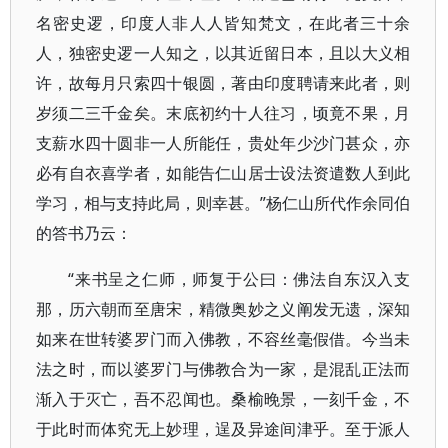
名密史逻，印度人非人人皆知梵文，在此者三十余
人，独密史逻一人知之，以其近留日本，且以大义相
许，故每月只索四十银圆，著由印度聘请来此者，则
岁须二三千金矣。末底初约十人往习，顷竟不果，月
支薪水四十圆非一人所能任，贵处年少沙门甚众，亦
必有自衣喜学者，如能告仁山居士设法资遣数人到此
学习，相与支持此局，则幸甚。”杨仁山所代作余同伯
的答书乃云：
“来书呈之仁师，师复于公曰：佛法自东汉入支
那，历六朝而至唐宋，精微奥妙之义阐发无遗，深知
如来在世转婆罗门而入佛教，不容丝毫假借。今当未
法之时，而以婆罗门与佛教合为一家，是混乱正法而
渐入于灭亡，吾不忍闻也。桑榆晚景，一刻千金，不
于此时而体究无上妙理，逞及异途间津乎。至于派人