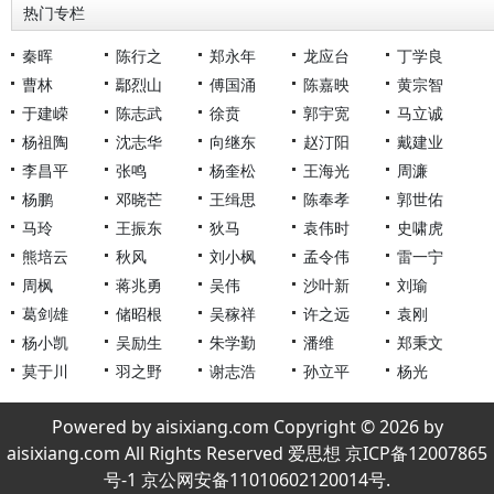
热门专栏
秦晖
陈行之
郑永年
龙应台
丁学良
曹林
鄢烈山
傅国涌
陈嘉映
黄宗智
于建嵘
陈志武
徐贲
郭宇宽
马立诚
杨祖陶
沈志华
向继东
赵汀阳
戴建业
李昌平
张鸣
杨奎松
王海光
周濂
杨鹏
邓晓芒
王缉思
陈奉孝
郭世佑
马玲
王振东
狄马
袁伟时
史啸虎
熊培云
秋风
刘小枫
孟令伟
雷一宁
周枫
蒋兆勇
吴伟
沙叶新
刘瑜
葛剑雄
储昭根
吴稼祥
许之远
袁刚
杨小凯
吴励生
朱学勤
潘维
郑秉文
莫于川
羽之野
谢志浩
孙立平
杨光
Powered by aisixiang.com Copyright © 2026 by
aisixiang.com All Rights Reserved 爱思想 京ICP备12007865
号-1 京公网安备11010602120014号.