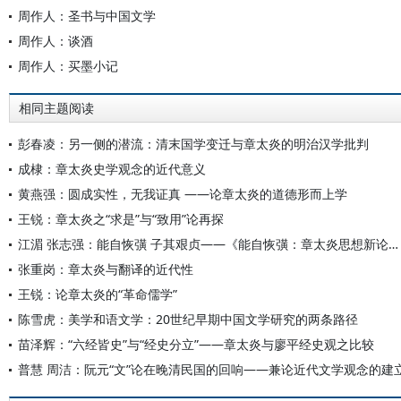
周作人：圣书与中国文学
周作人：谈酒
周作人：买墨小记
相同主题阅读
彭春凌：另一侧的潜流：清末国学变迁与章太炎的明治汉学批判
成棣：章太炎史学观念的近代意义
黄燕强：圆成实性，无我证真 ——论章太炎的道德形而上学
王锐：章太炎之“求是”与“致用”论再探
江湄 张志强：能自恢彉 子其艰贞——《能自恢彉：章太炎思想新论》绪论
张重岗：章太炎与翻译的近代性
王锐：论章太炎的“革命儒学”
陈雪虎：美学和语文学：20世纪早期中国文学研究的两条路径
苗泽辉：“六经皆史”与“经史分立”——章太炎与廖平经史观之比较
普慧 周洁：阮元“文”论在晚清民国的回响——兼论近代文学观念的建