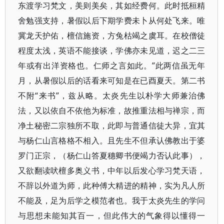
东渡学习梵文，美则美矣，其如经费何。此时抵桓精
舍勉强支持，暑假以后下期学费未卜从何处飞来。唯
冀龙天护佑，檀信施资，方兔枯竭之虞耳。在校僧徒
程度太浅，英语不能接谈，学佛亦未见道，迟之二三
年或有出洋资格也。仁师之言如此。”此两信虽无年
月，从暑假以后的话看来可知是在已酉夏天。第二书
不附“来书”，兹从略。太炎先生以朴学大师兼治佛
法，又以依自不依他为标准，故推重法相与禅宗，而
净土秘密二宗独所不取，此即与普通信徒大异，宜其
与杨仁山言格格不相入。且先生不但承认佛教出于婆
罗门正宗，（杨仁山答夏穗卿书便竭力否认此事），
又欲翻读吠檀多奥义书，中年以后发心学习梵天语，
不辞以外道为师，此种傅大精进的精神，实为凡人所
不能及，足为后学之模范者也。我于太炎先生的学问
与思想未能知其百一，但此伟大的气象得以懂得一