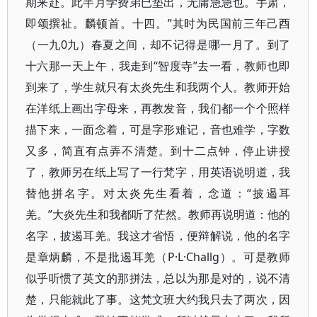
期来赴。此半月学费弟已垫出，无庸急急也。手肃，
即颂撰祉。麟顿首。十四。”其时为民国前三年己酉
（一九0九）春夏之间，却不记得是哪一月了。到了
十六那一天上午，我走到“智度寺”去一看，教师也即
到来了，学生就只有太炎先生和我两个人。教师开始
在洋纸上画出字母来，再教发音，我们都一个个照样
描下来，一面念着，可是字形难记，音也难学，字数
又多，简直有点弄不清楚。到十二点钟，停止讲授
了，教师另在纸上写了一行梵字，用英语说明道，我
替他拼名字。对太炎先生看着，念道：“披遏耳
羌。”大炎先生和我都听了茫然。教师再说明道：他的
名字，披遏耳羌。我这才省悟，便辩解说，他的名字
是章炳麟，不是批遏耳羌（P·L·Challg）。可是教师
似乎听惯了英文的那拼法，总以为那是对的，说不清
楚，只能就此了事。这梵文班大约我只去了两次，因