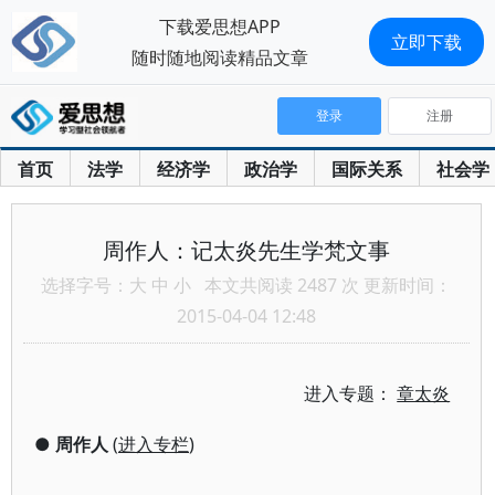
下载爱思想APP
立即下载
随时随地阅读精品文章
登录
注册
首页
法学
经济学
政治学
国际关系
社会学
周作人：记太炎先生学梵文事
选择字号：
大
中
小
本文共阅读 2487 次 更新时间：
2015-04-04 12:48
进入专题：
章太炎
●
周作人
(
进入专栏
)