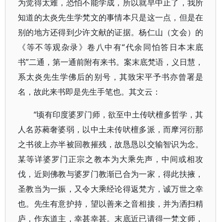
为觉得太难，恐怕不能学成，所以就早中止了，我所
知道的太炎先生学梵文的事情本只是这一点，但是在
别的地方还得到少许文献的证据。杨仁山（文会）的
《等不等观杂录》卷八中有“代余同怕答日本末底
书”二通，第一通前附有来书。案末底梵语，义日慧，
系太炎先生学佛后的别号，其致宋平予书亦曾署是
名，故此来书即是先生手笔也。其文云：
“顷有印度婆罗门师，欲至中土传吠檀多哲学，其
人名苏蕤奢婆弱，以中土未传吠檀多派，而摩河衍那
之书彼上亦半被回教摧残，故恳恳以交输智识为念。
某等详婆罗门正宗之教本为大乘先声，中间或相攻
伐，近则佛教与婆罗门教渐已合为一家，得此扶掖，
圣教当为一振，又令大乘经论得返梵方，诚万世之幸
也。先生有意护持，望以善来之音相接，并为洒扫精
庐，作东道主，幸甚幸甚。末底近已请得一梵文师，