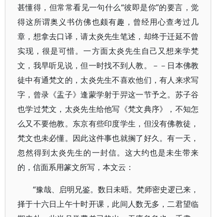
甚懂得，但常常看见一句什么“彼即是你”的要言，觉
得这所谓奥义书仿佛也颇有趣，曾经用心查考过几
章，想拿去口译，请太炎先生笔述，却终于迁延不曾
实现，很是可惜。一方面太炎先生自己又想来学梵
文，我早听见说，但一时找不到人教。－－日本佛教
徒中有通梵文的，太炎先生不喜欢他们，有人来求写
字，曾录《盂子》逢蒙学射于羿这一节予之。苏子谷
也学过梵文，太炎先生给他写《梵文典序》，不知怎
么又不要他教。东京有些印度学生，但没有佛教徒，
梵文也未必懂。因此这件事也就搁了好久。有一天，
忽然得到太炎先生的一封信。这大约也是未生带来
的，信面系用篆文所写，本文云：
“豫哉、启明兄鉴。数日未晤。梵师密史逻已来，
择于十六日上午十时开课，此间人数无多，二君望临