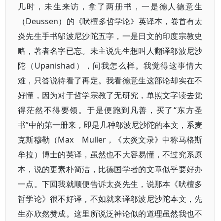
几时，未生来访，拿了两册书，一是德人德意生
（Deussen）的《吠檀多哲学论》英译本，卷首有太
炎先生手书邬波尼沙陀五字，一是日文的印度宗教史
略，著者名字已忘。未主说先生想叫人翻译邬波尼沙
陀（Upanishad），问我怎么样。我觉得这事情大
难，只答说待看了再定。我看德意生这部论却实在不
好懂，因为对于哲学宗教了无研究，单照文字读去觉
得茫然不得要领。于是便跑到凡善，买了“东方圣
书”中的第一册来，即是几种邬波尼沙陀的本文，系麦
克斯穆勒（Max Muller，《太炎文录》中称马格斯
牟拉）博士的英译，虽然也不大容易懂，不过究系原
本，说的更素朴简洁，比德国学者的文章似乎要好办
一点。下回我就顺便告诉太炎先生，说那本《吠檀多
哲学论》很不好译，不如就来译邬波尼沙陀本文，先
生亦欣然赞成。这里所说泛神论似的道理虽然我也不