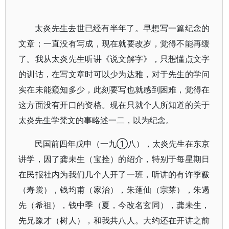
太炎先生去世已经有半年了。早想写一篇纪念的
文章；一直没有写成，现在就要改岁，觉得不能再缓
了。我从太炎先生听讲《说文解字》，只想懂点文字
的训诂，在写文章时可以少为达雅，对于先生的学问
实在未能窥知多少，此刻要写也就感到困难，觉得在
这方面没有开口的资格。现在只就个人所知道的关于
太炎先生学梵文的事略述一二，以为纪念。
民国前四年戊申（一九①八），太炎先生在东京
讲学，因了龚未生（宝拴）的绍介，特别于每星期日
在民报社内为我们几个人开了一班，听讲的有许季黻
（寿裳），钱均甫（家治），朱蓬仙（宗莱），朱遏
先（希祖），钱中季（夏，今改名玄同），龚未生，
先兄豫才（树人），和我共八人。大约还在开讲之前