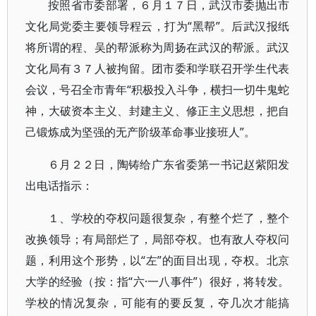
按照省市委部署，６月１７日，武汉市委抛出市
文化局党委主要领导程云，打为“黑帮”。后武汉报纸
将所谓的程、吴的帮派称为周扬在武汉的帮派。武汉
文化局有３７人被拘留。团市委和学联召开学生代表
会议，号召全市青年“积极投入斗争，横扫一切牛鬼蛇
神，大破资本主义、封建主义、修正主义思想，把自
己锻炼成为坚强的无产阶级革命事业接班人”。
６月２２日，陶铸给广东省委第一书记赵紫阳发
出电话指示：
１、学校的夺权问题很复杂，有整个烂了，整个
改换领导；有局部烂了，局部夺权。也有敌人夺权问
题，利用这个形势，以“左”的面目出现，夺权。北京
大学的经验（按：指“六·一八事件”）很好，将转发。
学校的情况复杂，可能有的要反复，夺几次才能搞