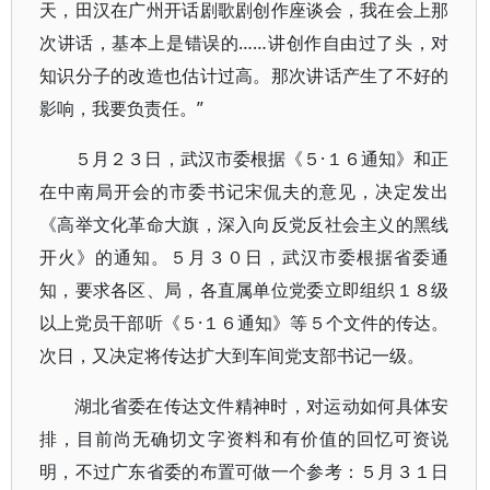
天，田汉在广州开话剧歌剧创作座谈会，我在会上那
次讲话，基本上是错误的……讲创作自由过了头，对
知识分子的改造也估计过高。那次讲话产生了不好的
影响，我要负责任。”
５月２３日，武汉市委根据《５·１６通知》和正
在中南局开会的市委书记宋侃夫的意见，决定发出
《高举文化革命大旗，深入向反党反社会主义的黑线
开火》的通知。５月３０日，武汉市委根据省委通
知，要求各区、局，各直属单位党委立即组织１８级
以上党员干部听《５·１６通知》等５个文件的传达。
次日，又决定将传达扩大到车间党支部书记一级。
湖北省委在传达文件精神时，对运动如何具体安
排，目前尚无确切文字资料和有价值的回忆可资说
明，不过广东省委的布置可做一个参考：５月３１日