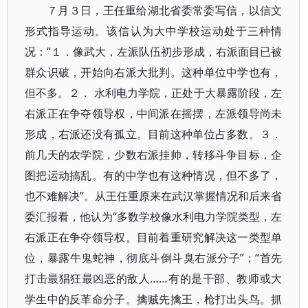
７月３日，王任重给湖北省委常委写信，以信文
形式指导运动。该信认为大中学校运动处于三种情
况：“１．像武大，左派队伍初步形成，右派面目已被
群众识破，开始向右派大批判。这种单位中学也有，
但不多。２． 水利电力学院，正处于大暴露阶段，左
右派正在争夺领导权，中间派在摇摆，左派领导尚未
形成，右派还没有孤立。目前这种单位占多数。３．
前几天的农学院，少数右派挂帅，转移斗争目标，企
图把运动搞乱。有的中学也有这种情况，但不多了，
也不难解决”。从王任重原来在武汉掌握情况和后来省
委汇报看，他认为“多数学校像水利电力学院类型，左
右派正在争夺领导权。目前着重研究解决这一类型单
位，暴露牛鬼蛇神，彻底斗倒斗臭右派分子”；“首先
打击最猖狂最凶恶的敌人……有的是干部、教师或大
学生中的反革命分子。擒贼先擒王，枪打出头鸟。抓