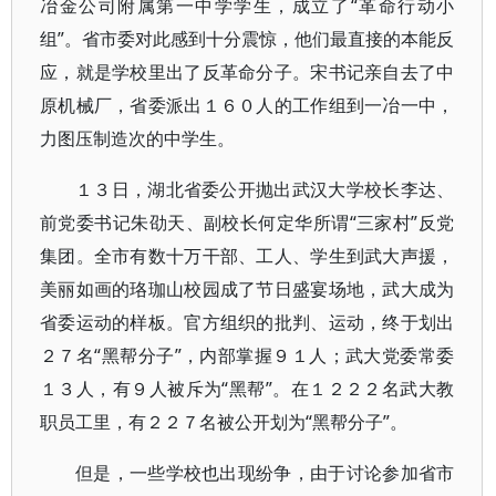
冶金公司附属第一中学学生，成立了“革命行动小
组”。省市委对此感到十分震惊，他们最直接的本能反
应，就是学校里出了反革命分子。宋书记亲自去了中
原机械厂，省委派出１６０人的工作组到一冶一中，
力图压制造次的中学生。
１３日，湖北省委公开抛出武汉大学校长李达、
前党委书记朱劭天、副校长何定华所谓“三家村”反党
集团。全市有数十万干部、工人、学生到武大声援，
美丽如画的珞珈山校园成了节日盛宴场地，武大成为
省委运动的样板。官方组织的批判、运动，终于划出
２７名“黑帮分子”，内部掌握９１人；武大党委常委
１３人，有９人被斥为“黑帮”。在１２２２名武大教
职员工里，有２２７名被公开划为“黑帮分子”。
但是，一些学校也出现纷争，由于讨论参加省市