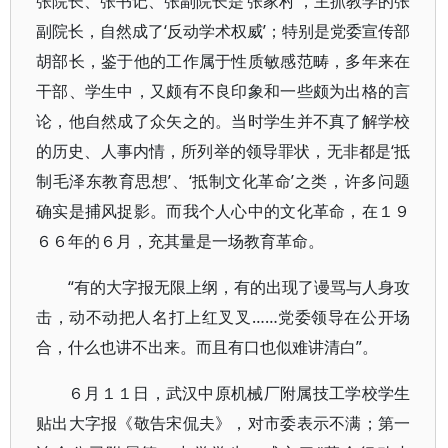
张院长、张书记、张副院长是‘张家村’，主抓教学的张
副院长，自然成了‘反动学术权威’；特别是党委宣传部
胡部长，鉴于他的工作属于性质敏感范畴，多年来在
干部、学生中，又颇有不良印象和一些颇为出格的言
论，他自然成了众矢之的。当时学生并不真了解学校
的历史、人事内情，所列举的领导罪状，无非都是‘抵
制毛泽东教育思想’、‘抵制文化革命’之类，许多问题
确实是捕风捉影。而我个人心中的文化革命，在１９
６６年的６月，充其量是一场教育革命。
“有的大字报无限上纲，有的出现了谩骂与人身攻
击，动不动把人名打上红叉叉……党委领导在公开场
合，什么也讲不出来。而且有口也似难讲清白”。
６月１１日，武汉中原机械厂附属技工学校学生
贴出大字报《敬告宋侃夫》，对市委表示不满；第一