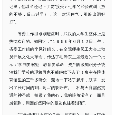
记里，他甚至还记下了要“接受五七年的经验教训（放
的不够，反击过早），这一次沉住气，引蛇出洞好
打”。
省委工作组刚刚进驻时，武汉的大学生整体上是
热忱欢迎的。如回忆：“１９６６年６月１２日上午，
省委工作组的李凤祥组长，在全院师生员工大会上动
员开展文化大革命，传达了毛泽东主席最近的一个批
示：‘学制要缩短，教育要革命，资产阶级知识分子统
治我们学校的现象再也不能继续下去了’！集中在院体
育馆里的三千多听众，轰地一下站了起来，鼓掌，发
出了长时间的‘呵…呵…’的欢呼声。—种与天庭豁然贯
通的神圣感，抽紧了我的心，我的眼角湿润了，而且
感觉到，周围好些同学的眼边也挂着泪花”。
“工作组进驻水院的７天，是不眠的—周。水院像