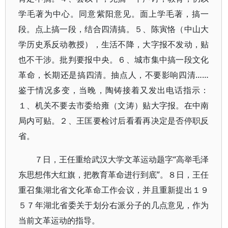
学毛著为中心。同意紫阳意见。面上学毛著，搞一
段。点上搞一段，结合四清搞。５、陈寅恪（中山大
学历史系反动教授），生活不降，大字报不发动，贴
也不干涉。批判要报中央。６、城市集中搞一段文化
革命，长期还是搞四清。抽点人，不要影响四清……
鉴于情况多变，当晚，陶铸接着又发出电话指示：
１、机关不要去市委给雍（文涛）贴大字报。在中南
局内可贴。２、王匡要检讨后看看再决定是否停职反
省。
７日，王任重给武汉大学文革运动题字“高举毛泽
东思想伟大红旗，把教育革命进行到底”。８日，王任
重召集湖北省文化革命工作会议，并且重新提出１９
５７年湖北省委关于划分右派分子的几点意见，作为
当前文革运动的指导。