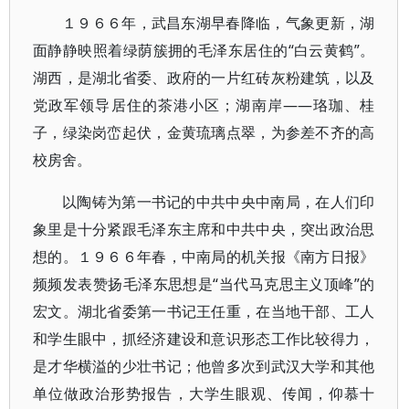
１９６６年，武昌东湖早春降临，气象更新，湖
面静静映照着绿荫簇拥的毛泽东居住的“白云黄鹤”。
湖西，是湖北省委、政府的一片红砖灰粉建筑，以及
党政军领导居住的茶港小区；湖南岸——珞珈、桂
子，绿染岗峦起伏，金黄琉璃点翠，为参差不齐的高
校房舍。
以陶铸为第一书记的中共中央中南局，在人们印
象里是十分紧跟毛泽东主席和中共中央，突出政治思
想的。１９６６年春，中南局的机关报《南方日报》
频频发表赞扬毛泽东思想是“当代马克思主义顶峰”的
宏文。湖北省委第一书记王任重，在当地干部、工人
和学生眼中，抓经济建设和意识形态工作比较得力，
是才华横溢的少壮书记；他曾多次到武汉大学和其他
单位做政治形势报告，大学生眼观、传闻，仰慕十