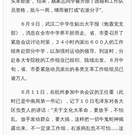
头革命派”。结果，杨家志同学被开除了团籍和工作队
员资格，批斗一周，继而被打成“右派分子”。
６月９日，武汉二中学生贴出大字报《炮轰党支
部》，消息在全市中学界不胫而走。省、市委召开了
紧急会议讨论对策，２４小时内派出６００人的工作
组奔赴部分中学，以加强对运动的领导。到这时，分
赴各大专院校的工作组业已组织、陆续出发。６月中
旬，省、市委紧急动员派出的各类文革工作组组员已
逾万人。
６月１１日，在杭州参加中央会议的王任重（此
时已是中南局第一书记），记下１０日毛泽东对各大
区负责人的讲话：“关于文化大革命，要放手，不怕
乱。放手发动群众，要大搞，这样把一切牛鬼蛇神揭
露出来。不一定派工作组，右派捣乱也不可怕……这