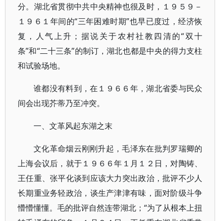
分。湖北省贯彻中共中央精神也很及时，１９５９－
１９６１年间的“三年困难时期”也早已度过，经济恢
复，人气上升；据说关于农村社教四清的“双十
条”和“二十三条”的制订，湖北也都是中央的得力支柱
和试验场地。
谁都没有料到，在１９６６年，湖北省委与民众
间会出现芥蒂乃至冲突。
一、文革风起东湖之末
文化革命烟云刚刚升起，毛泽东在批判罗瑞卿的
上海会议后，就于１９６６年１月１２日，对陶铸、
王任重、张平化谈到应该大力突出政治，批评不少人
长期重业务轻政治，谈生产津津有味，面对阶级斗争
懵懵懂懂。毛的批评自然连带湖北；“为了从根本上扭