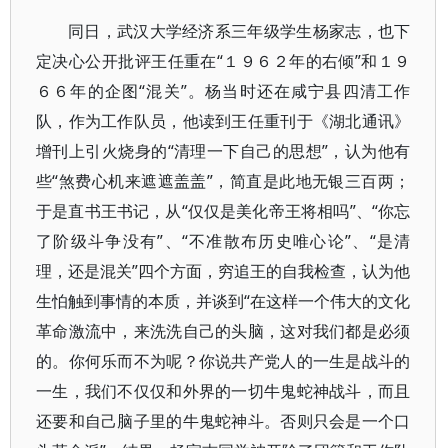
同日，武汉大学经济系三年级学生杨家志，也下
定决心公开批评王任重在“１９６２年的右倾”和１９
６６年的企图“混关”。杨当时还在咸宁县四清工作
队，作为工作队员，他读到王任重刊于《湖北通讯》
增刊上引火烧身的“清理一下自己的思想”，认为他有
些“煞费心机来遮遮盖盖”，简直是此地无银三百两；
于是直书王书记，从“仅仅是美化帝王将相吗”、“你忘
了阶级斗争没有”、“不准散布历史唯心论”、“是清
理，还是混关”四个方面，穷追王的自我检查，认为他
生怕触到事情的本质，并谈到“在这样一个伟大的文化
革命激流中，来洗洗自己的头脑，这对我们都是必须
的。你何乐而不为呢？你说共产党人的一生是战斗的
一生，我们不仅仅和外界的一切牛鬼蛇神战斗，而且
还要和自己脑子里的牛鬼蛇神斗。否则只会是一个口