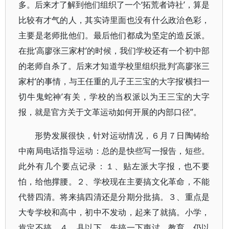
多。后来才了解到他们组织了一个‘拓荒者诗社’，算是
比较有才气的人，其实诗里面也没有什么政治色彩，
主要是老师批他们。最后他们都成为坚定的造反派。
在批‘高廖张三家村’的时候，我们学校还有一个初中部
的老师自杀了。后来才知道学校里组织批判‘高廖张三
家村’的事情，与王任重的儿子王三宝的大字报‘横扫一
切牛鬼蛇神’有关，学校的当权派以为王三宝的大字
报，就是官方关于文革运动如何开展的内部口径”。
形势发展很快，针对运动情况，６月７日陶铸给
中南局电话指导运动：总的是快些写一报告，短些。
此外有几个要点记录：１、贴左派大字报，也不要
怕，给他撑腰。２、学校现在主要搞文化革命，不能
代替四清。将来搞四清还是分期分批搞。３、重点是
大专学校和高中，初中不发动，起来了就搞。小学，
肯定不搞。４、县以下，先搞一下声讨，教育，仍以