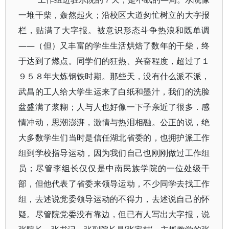
一堆干柴，轰然起火；沿校区大道匆忙树立的大字报
栏，贴满了大字报。被意识形态斗争热浪和既单调
——（但）又丰富的学生生活烘焙了数年的干柴，终
于达到了燃点。同学们的狂热、兴奋程度，超过了１
９５８年大炼钢铁时期。那些天，没有什么派不派，
武昌的工人给大学生运来了白纸和墨汁，我们的洗脸
盆盛满了浆糊；人与人也好像一下子亲近了很多．感
情冲动，思潮澎湃，激情与热泪相融。公正的说，绝
大多数学生们当时是信任湖北省委的，也拥护派工作
组到学校指导运动，因为我们自己也刚刚做过工作组
员；尽管李组长仅仅是中南民族学院的一位处级干
部，但他代表了省委来领导运动，不少同学去找工作
组，去述说党委领导运动的不得力，去述说自己的怀
疑。尽管院党委没有靠边，但已有人写出大字报，说