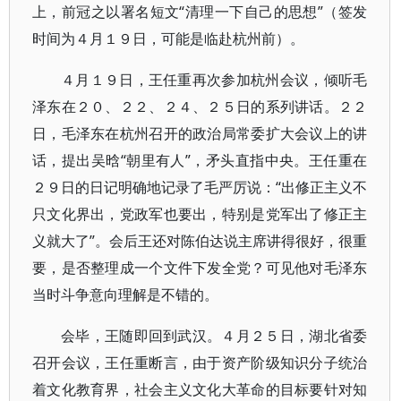
上，前冠之以署名短文“清理一下自己的思想”（签发
时间为４月１９日，可能是临赴杭州前）。
４月１９日，王任重再次参加杭州会议，倾听毛
泽东在２０、２２、２４、２５日的系列讲话。２２
日，毛泽东在杭州召开的政治局常委扩大会议上的讲
话，提出吴晗“朝里有人”，矛头直指中央。王任重在
２９日的日记明确地记录了毛严厉说：“出修正主义不
只文化界出，党政军也要出，特别是党军出了修正主
义就大了”。会后王还对陈伯达说主席讲得很好，很重
要，是否整理成一个文件下发全党？可见他对毛泽东
当时斗争意向理解是不错的。
会毕，王随即回到武汉。４月２５日，湖北省委
召开会议，王任重断言，由于资产阶级知识分子统治
着文化教育界，社会主义文化大革命的目标要针对知