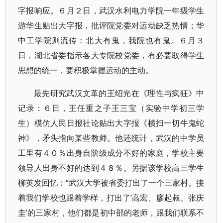
字报响应。６月２日，武汉水利电力学院一年级学生
游华生贴出大字报，批评院党委对运动缺乏热情；华
中工学院则流传：北大有鬼，我院也有鬼。６月３
日，湖北省委指示各大专院校党委，有必要取得学生
思想的统一，要积极掌握运动的主动。
最先研究武汉文革的王绍光在《理性与疯狂》中
记录：６日，王任重之子王三宝（实验中学初三学
生）模仿人民日报社论贴出大字报《横扫一切牛鬼蛇
神》，矛头指向某些教师。他还统计，武汉的中学员
工里有４０％出身自阶级成分不好的家庭，学校主要
领导人出身不好的达到４８％。另据该学校高三学生
柳英发回忆：“武汉大学被省委打出了一个三家村。接
着我们学校也跟着学样，打出了‘高宏、廖起叔、张庆
圭’的三家村，他们都是初中部的老师，跟我们联系不