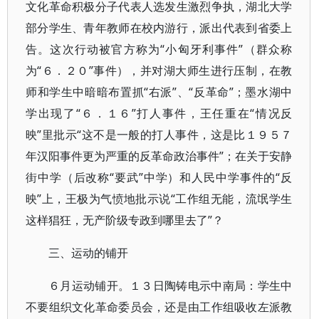
文化革命积极分子代表人选发生激烈争执，湖北大学
部分学生、青年教师在校内游行，派出代表到省委上
告。这次行动被官方称为“小匈牙利事件”（群众称
为“６．２０”事件），并对湖大师生进行压制，在教
师和学生中暗暗布置抓“右派”、“反革命”；墨水湖中
学出现了“６．１６”打人事件，王任重在“情况反
映”里批示“这不是一般的打人事件，这是比１９５７
年汉阳事件更为严重的反革命政治事件”；在关于安静
街中学（后改称“要武”中学）和人民中学事件的“反
映”上，王极为气愤地批示说“工作组无能，流氓学生
这样猖狂，无产阶级专政到哪里去了”？
三、运动的铺开
６月运动铺开。１３日陶铸电示中南局：学生中
不要组织文化革命委员会，还是由工作组吸收左派教