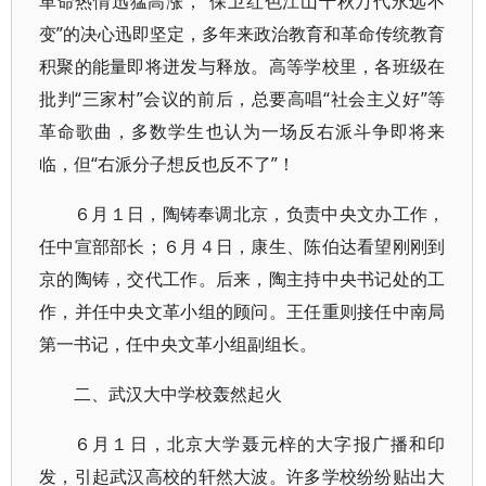
革命热情迅猛高涨，“保卫红色江山千秋万代永远不
变”的决心迅即坚定，多年来政治教育和革命传统教育
积聚的能量即将迸发与释放。高等学校里，各班级在
批判“三家村”会议的前后，总要高唱“社会主义好”等
革命歌曲，多数学生也认为一场反右派斗争即将来
临，但“右派分子想反也反不了”！
６月１日，陶铸奉调北京，负责中央文办工作，
任中宣部部长；６月４日，康生、陈伯达看望刚刚到
京的陶铸，交代工作。后来，陶主持中央书记处的工
作，并任中央文革小组的顾问。王任重则接任中南局
第一书记，任中央文革小组副组长。
二、武汉大中学校轰然起火
６月１日，北京大学聂元梓的大字报广播和印
发，引起武汉高校的轩然大波。许多学校纷纷贴出大