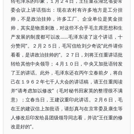
转毛泽东的印象，１月２４日，王任重在湖北省委常
委会议上讲话指出：现在农村有许多地方是工分挂
帅，不是政治挂帅，许多工厂、企业单位是奖金挂
帅，其实是物质刺激，对这些不合乎毛主席思想和生
产发展的制度都可以改……毛泽东读了这个讲话，十
分赞同”。２月２５日，毛写信给刘少奇说“此件请你
看看，是讲政治挂帅的”。２７日，刘将王任重讲话批
转给其他中央领导；４月１０日，中央又加批语转发
了王的讲话。此外，毛泽东还在丙午立春前夕，将自
己在１９６２年七千人大会的讲话稿，请王任重阅读
并“请考虑加以修改”（毛对秘书田家英的整理很不满
意）；立春当日，王建议重印此讲话。２月６日，毛
在王的建议信上加批语，请彭真与在京常委及康生等
人修改后印发给县团级领导同志看，并说“王任重的修
改是好的”。