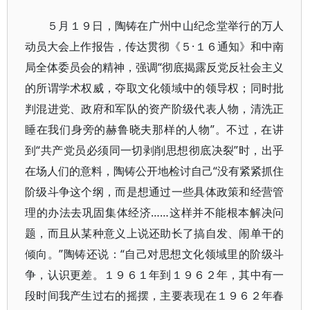
５月１９日，陶铸在广州中山纪念堂举行的万人
动员大会上作报告，传达贯彻《５·１６通知》和中南
局全体委员会的精神，强调“彻底揭露反党反社会主义
的所谓学术权威，夺取文化领域中的领导权；同时批
判混进党、政府和军队的资产阶级代表人物，清洗正
睡在我们身旁的赫鲁晓夫那样的人物”。不过，在讲
到“共产党员必须同一切剥削思想彻底决裂”时，出乎
在场人们的意料，陶铸公开地检讨自己“没有紧紧抓住
阶级斗争这个纲，而是想通过一些具体政策和经营管
理的办法去巩固集体经济……这样并不能根本解决问
题，而且从某种意义上说还助长了搞自发、闹单干的
倾向。”陶铸还说：“自己对思想文化领域里的阶级斗
争，认识更差。１９６１年到１９６２年，其中有一
段时间我产生过右的摇摆，主要表现在１９６２年春