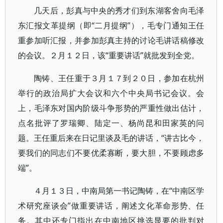
几天后，彭真与中央的秀才们到东湖客舍向毛泽
东汇报文革提纲（即“二月提纲”），毛专门通知王任
重参加听汇报，并参加彭真主持的讨论毛讲话稿修改
的会议。２月１２日，该“重要讲话”就批发到全党。
陶铸、王任重于３月１７到２０日，参加在杭州
举行的政治局扩大会议和六个中央局书记会议。会
上，毛泽东对国内阶级斗争形势的严重性做出估计，
点名批评了罗瑞卿、陆定一、杨尚昆和田家英的问
题。王任重后来在日记里谈及毛的讲话，“讲古比今，
要我们的同志们不要优柔寡断，要大胆，不要顾虑多
端”。
４月１３日，中南局第一书记陶铸，在“中南区学
术研究座谈会”做重要讲话，阐述文化革命形势、任
务。其中还专门指出在中南地区挑选显要的批判对