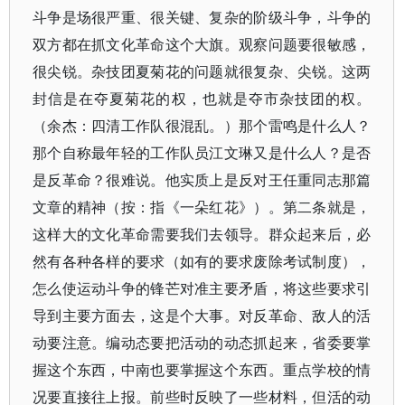
斗争是场很严重、很关键、复杂的阶级斗争，斗争的
双方都在抓文化革命这个大旗。观察问题要很敏感，
很尖锐。杂技团夏菊花的问题就很复杂、尖锐。这两
封信是在夺夏菊花的权，也就是夺市杂技团的权。
（余杰：四清工作队很混乱。）那个雷鸣是什么人？
那个自称最年轻的工作队员江文琳又是什么人？是否
是反革命？很难说。他实质上是反对王任重同志那篇
文章的精神（按：指《一朵红花》）。第二条就是，
这样大的文化革命需要我们去领导。群众起来后，必
然有各种各样的要求（如有的要求废除考试制度），
怎么使运动斗争的锋芒对准主要矛盾，将这些要求引
导到主要方面去，这是个大事。对反革命、敌人的活
动要注意。编动态要把活动的动态抓起来，省委要掌
握这个东西，中南也要掌握这个东西。重点学校的情
况要直接往上报。前些时反映了一些材料，但活的动