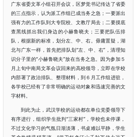
广东省委文革小组召开会议，区梦觉书记传达了省委
的三点指示，认为派工作组已成当务之急；一要派出
强有力的工作队到大专院校、文教厅局去；二要摸底
查黑线抓出我们身边的小赫鲁晓夫；三要把队伍排
队，根据新的标准，划分左、中、右。毋庸置疑，湖
北与广东一样，首先把排队划“左、中、右”，清理知
识分子里的“小赫鲁晓夫”放在当务之急。因为参加５
月上旬中南局文革会议回来的高校领导，立即在学校
内部署了政治排队、整理材料，到６月工作组进驻，
各学校已经有了非常明确的运动对象和迅速完善的文
字材料。
到此为止，武汉学校的运动都在单位党委领导下
有序进行，组织学生批判“三家村”，学校也未停课，
不过文化学习的气氛日渐淡薄，书桌难以平静，学生