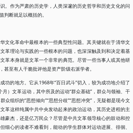
认识。作为严肃的历史学，人类深邃的历史哲学和历史文化的问
值判断就足以概括的。
清华文化革命中最根本的一些典型性问题。其关键就在于清华文
到文革理论与实践的一些根本的问题，也深深触及到和决定着基
华文革本身就是文革一个非常的典范。尽管一些当事人或其他研
，甚至有人干脆批评他是资产阶级右派学者。
功的地方。它从1968年“百日武斗”切入，较为成功地介绍了
个月）文革运动，其中所及的运动“群众基础”，群众与领袖、干
，群众组织的“思想倾向”“思想分歧”“思想冲突”，无疑都是现今文
于文革这样纯属中共中央发动起来的政治运动，其历史进程的主
英雄豪杰，还是亿万民众？尽管是中共文革领导核心的鼓动和控
，但细心的读者不难看到，能动的学生群体对运动进展、徘徊、