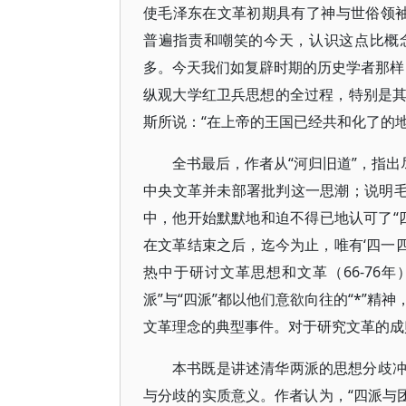
使毛泽东在文革初期具有了神与世俗领袖
普遍指责和嘲笑的今天，认识这点比概
多。今天我们如复辟时期的历史学者那样，
纵观大学红卫兵思想的全过程，特别是
斯所说：“在上帝的王国已经共和化了的
全书最后，作者从“河归旧道”，指出
中央文革并未部署批判这一思潮；说明毛
中，他开始默默地和迫不得已地认可了“四
在文革结束之后，迄今为止，唯有‘四一四
热中于研讨文革思想和文革（66-76
派”与“四派”都以他们意欲向往的“*”
文革理念的典型事件。对于研究文革的成
本书既是讲述清华两派的思想分歧
与分歧的实质意义。作者认为，“四派与