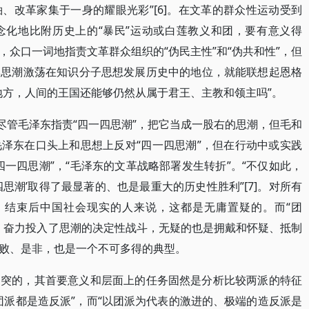
、改革家集于一身的耀眼光彩”[6]。在文革的群众性运动受到
念化地比附历史上的“暴民”运动或白莲教义和团，要有意义得
众口一词地指责文革群众组织的“伪民主性”和“伪共和性”，但
其思潮激荡在知识分子思想发展历史中的地位，就能联想起恩格
地方，人间的王国还能够仍然从属于君王、主教和领主吗”。
尽管毛泽东指责“四一四思潮”，把它当成一股右的思潮，但毛和
泽东在口头上和思想上反对“四一四思潮”，但在行动中或实践
一四思潮”，“毛泽东的文革战略部署发生转折”。“不仅如此，
思潮’取得了最显著的、也是最重大的历史性胜利”[7]。对所有
年）结束后中国社会现实的人来说，这都是无庸置疑的。而“团
精神，奋力投入了思潮的决定性战斗，无疑的也是拥戴和怀疑、抵制
败、是非，也是一个不可多得的典型。
冲突的，其首要意义和层面上的任务固然是分析比较两派的特征
团派都是造反派”，而“以团派为代表的激进的、极端的造反派是