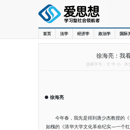
首页
法学
经济学
政治学
国际
徐海亮：我
选择字号：
大
中
小
本文共
●
徐海亮
今年春，我先是得到唐少杰教授的《一叶
如槐的《清华大学文化革命纪实—一个红