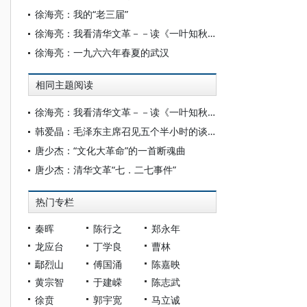
徐海亮：我的“老三届”
徐海亮：我看清华文革－－读《一叶知秋》
徐海亮：一九六六年春夏的武汉
相同主题阅读
徐海亮：我看清华文革－－读《一叶知秋》
韩爱晶：毛泽东主席召见五个半小时的谈话记录
唐少杰：“文化大革命”的一首断魂曲
唐少杰：清华文革“七．二七事件”
热门专栏
秦晖
陈行之
郑永年
龙应台
丁学良
曹林
鄢烈山
傅国涌
陈嘉映
黄宗智
于建嵘
陈志武
徐贲
郭宇宽
马立诚