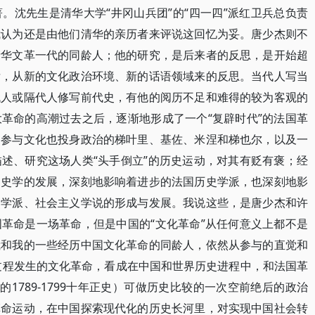
。沈先生是清华大学“井冈山兵团”的“四一四”派红卫兵总负责
我认为还是由他们清华的亲历者来评说这回忆为妥。唐少杰则不
清华文革一代的同龄人；他的研究，是后来者的反思，是开始超
后，从新的文化政治环境、新的话语领域来的反思。当代人写当
代人或隔代人修写前代史，有他的阅历不足和难得的较为客观的
革命的高潮过去之后，逐渐地形成了一个“复辟时代”的法国革
如参与文化也投身政治的梯叶里、基佐、米涅和梯也尔，以及一
述、研究这场人类“头手倒立”的历史运动，对其有贬有褒；经
界史学的发展，深刻地影响着进步的法国历史学派，也深刻地影
史学派、社会主义学说的形成与发展。我说这些，是唐少杰和许
革命是一场革命，但是中国的“文化革命”从任何意义上都不是
我和我的一些经历中国文化革命的同龄人，依然从参与的直觉和
史过程发生的文化革命，看成在中国和世界历史进程中，和法国革
命的1789-1799十年正史）可做历史比较的一次空前绝后的政治
革命运动，在中国探索现代化的历史长河里，对实现中国社会转