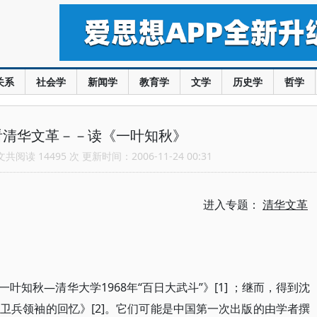
关系
社会学
新闻学
教育学
文学
历史学
哲学
看清华文革－－读《一叶知秋》
阅读 14495 次 更新时间：2006-11-24 00:31
进入专题：
清华文革
知秋—清华大学1968年“百日大武斗”》[1] ；继而，得到沈
卫兵领袖的回忆》[2]。它们可能是中国第一次出版的由学者撰