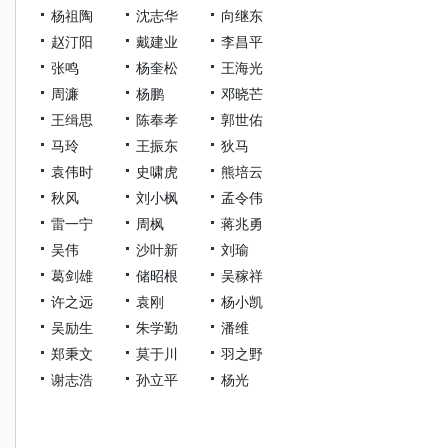
杨祖陶
沈志华
向继东
赵汀阳
戴建业
李昌平
张鸣
杨奎松
王海光
周濂
杨鹏
邓晓芒
王缉思
陈奉孝
郭世佑
马玲
王振东
狄马
袁伟时
史啸虎
熊培云
秋风
刘小枫
孟令伟
雷一宁
周枫
蒋兆勇
吴伟
沙叶新
刘瑜
葛剑雄
储昭根
吴稼祥
许之远
袁刚
杨小凯
吴励生
朱学勤
潘维
郑秉文
莫于川
羽之野
谢志浩
孙立平
杨光