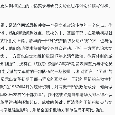
些更深刻和宝贵的回忆实录与研究文论正思考讨论和撰写付梓。
问题，是清华两派思想冲突—也是文革政治斗争的一个焦点。作
访谈，感触和理解到这点。该校的中、基层干部，在运动初期就
某种意义上说，清华的干部对“资产阶级反动路线”的*，也与运
反对，他们急迫要求解放和投身群众运动。他们一方面也追求文
伐，一方面也自觉地维护建国17年来清华政治、教育体制的威
“团派”，没有在《红旗》杂志67年第5期发表调查员与评论员
造反派与文革前的干部队伍的一场较量”；相对而言，“团派”与
充分显示出文革初期干部与群众的互动中，干部的局部的主动性和
团派”在1967年4月的统计资料，对两派干部的政治成分、倾向做
华80%左右的干部力量”。[10]这或许是当年清华人都不得不认
文革里运动演绎和起伏、成败的关键，而清华的干部积极参与文
向举足轻重影响，则是全国多数地方和单位尚不可比拟的。