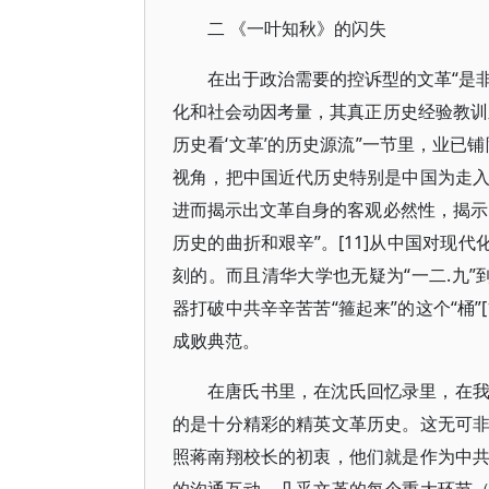
二 《一叶知秋》的闪失
在出于政治需要的控诉型的文革“是非
化和社会动因考量，其真正历史经验教训
历史看‘文革’的历史源流”一节里，业已
视角，把中国近代历史特别是中国为走
进而揭示出文革自身的客观必然性，揭示
历史的曲折和艰辛”。[11]从中国对现
刻的。而且清华大学也无疑为“一二.九
器打破中共辛辛苦苦“箍起来”的这个“桶”
成败典范。
在唐氏书里，在沈氏回忆录里，在
的是十分精彩的精英文革历史。这无可
照蒋南翔校长的初衷，他们就是作为中