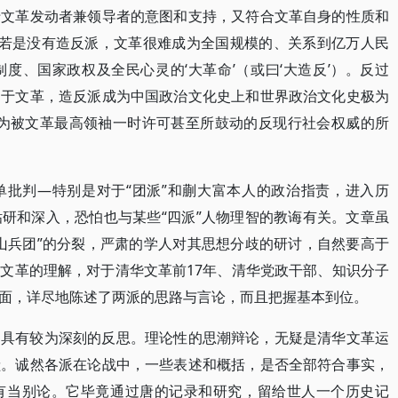
于文革发动者兼领导者的意图和支持，又符合文革自身的性质和
。若是没有造反派，文革很难成为全国规模的、关系到亿万人民
度、国家政权及全民心灵的‘大革命’（或曰‘大造反’）。反过
由于文革，造反派成为中国政治文化史上和世界政治文化史极为
成为被文革最高领袖一时许可甚至所鼓动的反现行社会权威的所
单批判—特别是对于“团派”和蒯大富本人的政治指责，进入历
研和深入，恐怕也与某些“四派”人物理智的教诲有关。文章虽
山兵团”的分裂，严肃的学人对其思想分歧的研讨，自然要高于
文革的理解，对于清华文革前17年、清华党政干部、知识分子
面，详尽地陈述了两派的思路与言论，而且把握基本到位。
，具有较为深刻的反思。理论性的思潮辩论，无疑是清华文革运
献。诚然各派在论战中，一些表述和概括，是否全部符合事实，
有当别论。它毕竟通过唐的记录和研究，留给世人一个历史记