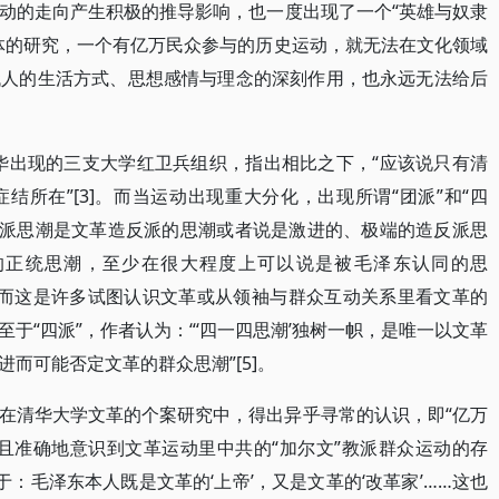
动的走向产生积极的推导影响，也一度出现了一个“英雄与奴隶
体的研究，一个有亿万民众参与的历史运动，就无法在文化领域
代人的生活方式、思想感情与理念的深刻作用，也永远无法给后
清华出现的三支大学红卫兵组织，指出相比之下，“应该说只有清
所在”[3]。而当运动出现重大分化，出现所谓“团派”和“四
团派思潮是文革造反派的思潮或者说是激进的、极端的造反派思
的正统思潮，至少在很大程度上可以说是被毛泽东认同的思
别。而这是许多试图认识文革或从领袖与群众互动关系里看文革的
于“四派”，作者认为：“‘四一四思潮’独树一帜，是唯一以文革
而可能否定文革的群众思潮”[5]。
在清华大学文革的个案研究中，得出异乎寻常的认识，即“亿万
且准确地意识到文革运动里中共的“加尔文”教派群众运动的存
于：毛泽东本人既是文革的‘上帝’，又是文革的‘改革家’……这也