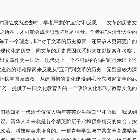
”回忆成为过去时，学者严肃的“追究”和反思——文革的历史文
之所在，才可能会成为思想阵地的强音。作者在“从清华大学的
铺陈了一个理念，即“对于文革的历史原因，还应该从更高更广的
入现代化的历史，同文革的历史原因联系起来加以探索和考察，
出文革作为中国近、现代史上一个不可缺的‘插曲’而显示出上述
代化道路的艰难探索来反思从“五四”到文革的历史，无疑是较为深
”到*执掌国家政权、从建国初的文化建设到毛泽东搬起文革的武
[12]，提供了中国文化教育界的一个政治文化和“纯”教育文化的
我们熟知的一代清华佼佼人物与芸芸众生的口里和心底，我见到
非议。清华人本来就是各个精英阶层子弟和预备精英的集合，按
共政治、科技精英来培育的。一群青年学生与中共文革高层精英