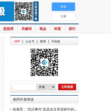
登录
注册
思想库
关键词
笔会
科普
排行
|
|
|
APP
公众号
微博
手机版
相同作者阅读
徐海亮：“武汉事件”及其在文革进程中的位置[1]