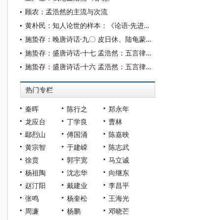
顾农：孟浩然的主流与次流
黄朴民：知人论世的样本：《论语·先进篇》品藻
施蛰存：晚唐诗话·九〇 皮日休、陆龟蒙：杂体诗五首
施蛰存：盛唐诗话·十七 孟浩然：五言律诗又三首
施蛰存：盛唐诗话·十六 孟浩然：五言律诗三首
热门专栏
秦晖
陈行之
郑永年
龙应台
丁学良
曹林
鄢烈山
傅国涌
陈嘉映
黄宗智
于建嵘
陈志武
徐贲
郭宇宽
马立诚
杨祖陶
沈志华
向继东
赵汀阳
戴建业
李昌平
张鸣
杨奎松
王海光
周濂
杨鹏
邓晓芒