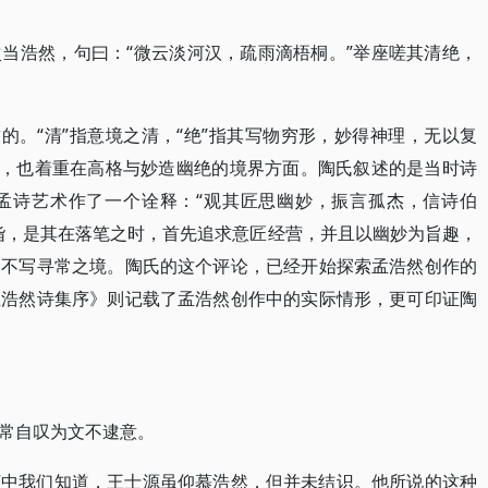
当浩然，句曰：“微云淡河汉，疏雨滴梧桐。”举座嗟其清绝，
的。“清”指意境之清，“绝”指其写物穷形，妙得神理，无以复
”，也着重在高格与妙造幽绝的境界方面。陶氏叙述的是当时诗
孟诗艺术作了一个诠释：“观其匠思幽妙，振言孤杰，信诗伯
诣，是其在落笔之时，首先追求意匠经营，并且以幽妙为旨趣，
，不写寻常之境。陶氏的这个评论，已经开始探索孟浩然创作的
孟浩然诗集序》则记载了孟浩然创作中的实际情形，更可印证陶
常自叹为文不逮意。
序中我们知道，王士源虽仰慕浩然，但并未结识。他所说的这种