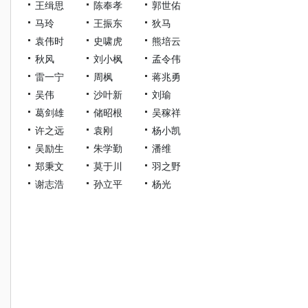
王缉思
陈奉孝
郭世佑
马玲
王振东
狄马
袁伟时
史啸虎
熊培云
秋风
刘小枫
孟令伟
雷一宁
周枫
蒋兆勇
吴伟
沙叶新
刘瑜
葛剑雄
储昭根
吴稼祥
许之远
袁刚
杨小凯
吴励生
朱学勤
潘维
郑秉文
莫于川
羽之野
谢志浩
孙立平
杨光