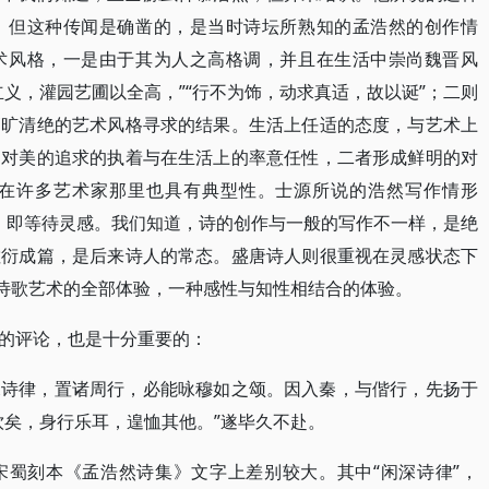
。但这种传闻是确凿的，是当时诗坛所熟知的孟浩然的创作情
术风格，一是由于其为人之高格调，并且在生活中崇尚魏晋风
义，灌园艺圃以全高，”“行不为饰，动求真适，故以诞”；二则
高旷清绝的艺术风格寻求的结果。生活上任适的态度，与艺术上
即对美的追求的执着与在生活上的率意任性，二者形成鲜明的对
在许多艺术家那里也具有典型性。士源所说的浩然写作情形
”，即等待灵感。我们知道，诗的创作与一般的写作不一样，是绝
敷衍成篇，是后来诗人的常态。盛唐诗人则很重视在灵感状态下
对诗歌艺术的全部体验，一种感性与知性相结合的体验。
的评论，也是十分重要的：
深诗律，置诸周行，必能咏穆如之颂。因入秦，与偕行，先扬于
饮矣，身行乐耳，遑恤其他。”遂毕久不赴。
宋蜀刻本《孟浩然诗集》文字上差别较大。其中“闲深诗律”，