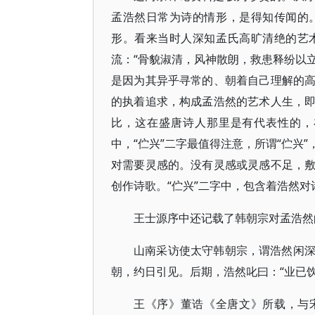
孟浩然日常为诗的情形，是得知传闻的
形。看来当时人深知孟氏高旷清绝的艺
流：“骨貌淑清，风神散朗，救患释纷以立
是因为其异乎寻常的、朝着自己理解的
的执着追求，构成孟浩然的艺术人生，
比，这在盛唐诗人那里是有代表性的，
中，“伫兴”二字最值得注意，所谓“伫兴
对需要灵感的。没有灵感或灵感不足，
创作诗歌。“伫兴”二字中，包含着浩然
王士源序中还记载了韩朝宗对孟浩然
山南采访使太守韩朝宗，谓浩然闲
朝，约日引见。后期，浩然叱曰：“业已
王《序》董诰《全唐文》所载，与