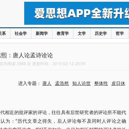
关系
社会学
新闻学
教育学
文学
历史学
哲学
志熙：唐人论孟诗诠论
共阅读 3368 次 更新时间：2015-02-12 20:59
进入专题：
唐人
孟浩然
知人论世
整体性
皮日休
时代相近的批评家的评论，往往具有后世研究者的评论所不能代
认为：“历代文章之得失，后人评论每不及同时人评论之确