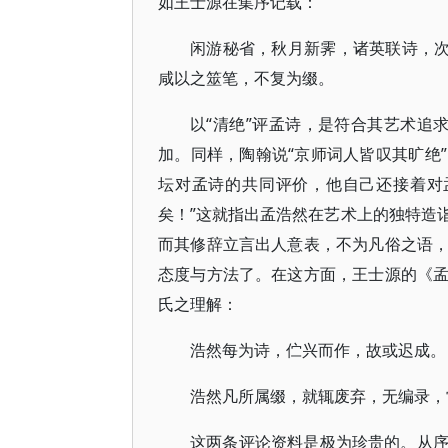
如王士源在集序记载：
闲游秘省，秋月新霁，诸英联诗，次
咸以之筮笔，不复为缀。
以“清绝”评孟诗，是符合其艺术追求
加。同样，陶翰说“京师词人皆叹其旷绝
坛对孟诗的共同评价，他自己还接着对
矣！”这就指出孟浩然在艺术上的独特造
而其修辞立言出人意表，不为凡俗之语
态度与方法了。在这方面，王士源的《
氏之理解：
浩然每为诗，伫兴而作，故或迟成。
浩然凡所属缀，就辄废弃，无编录，
这两条评论资料是极为珍贵的。从