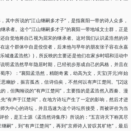
，其中所说的“江山继嗣多才子”，是指襄阳一带的诗人众多，
继承者。这个“江山继嗣多才子”的襄阳一带地域文士群，正是
群还自觉地将自己视为屈宋的继承者。这对我们认识孟浩然的诗
然在这个群体中自是佼佼者，后来他与早年的朋友张子容在永嘉
夜乐城逢孟浩然》)，所反映的主要还是他们在家乡时唱和活动中
。说明孟浩然早年隐居时期，已经初步形成自己的风格，并且在
蜀序》：“襄阳孟浩然，精朗奇素，幼高为文，天宝(开元)年始
思幽妙，振言孤杰，信诗伯矣，不然何以有声江楚间。”[2]这
的，但陶翰说的“有声江楚间”，主要指的是孟浩然入西秦、漫
先“有声于江楚间”，在地方诗坛产生了一定的影响，然后才进
京师为中心的诗坛，并且迅速为这个诗坛所接受，而被评价为当
评价，是王士源《孟浩然诗集序》所说的：“五言诗天下称其尽
屈宋继嗣”，到“有声江楚间”，再到“京师诗人皆叹其旷绝”，最后