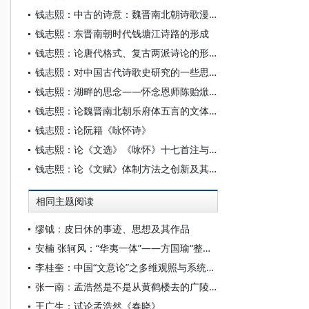
钱志熙：中古的诗意：魏晋南北朝诗歌漫谈
钱志熙：东晋南朝时代钱塘江诗路的形成
钱志熙：论唐代格式、复古两派诗论的形成及其渊源流变
钱志熙：对中国古代诗歌史研究的一些思考
钱志熙：湖畔的思念——怀念恩师陈贻焮先生
钱志熙：论魏晋南北朝乐府体五言的文体演变
钱志熙：论阮籍《咏怀诗》
钱志熙：论《文选》《咏怀》十七首注与阮诗解释的历史演变
钱志熙：论《文赋》体制方法之创新及其历史成因
相同主题阅读
缪钺：皮日休的事迹、思想及其作品
安楠 张轲风：“华夷一体”——方国瑜“整体性”理论形成的思想路径
李桂奎：中国“文意论”之多维观照与系统构建
张一南：孟浩然是不是从黄鹤楼去的广陵？
王广生：试论孟浩然《春晓》