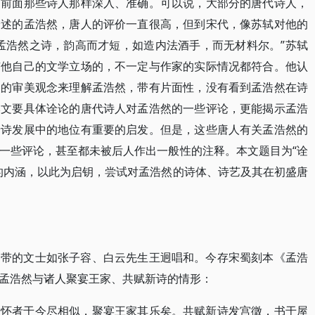
如前面那些诗人那样深入、准确。可以说，大部分的唐代诗人，
论述的孟浩然，唐人的评价一直很高，但到宋代，像苏轼对他的
孟浩然之诗，韵高而才短，如造内法酒手，而无材料尔。”苏轼
有他自己的文学立场的，不一定与作家的实际情况都符合。他认
人的审美观念来理解孟浩然，带有片面性，没有看到孟浩然在诗
本文要具体诠论的唐代诗人对孟浩然的一些评论，更能揭示孟浩
唐诗发展中的地位有重要的启发。但是，这些唐人有关孟浩然的
一些评论，甚至都未被后人作出一般性的注释。本文题目为“诠
的内涵，以此为启钥，尝试对孟浩然的诗体、诗艺及其在初盛唐
一带的文士如张子容、白云先生王迥唱和。今存宋蜀刻本《孟浩
孟浩然与诸人聚宴王家、共赋新诗的情形：
。怀者于今尽相似，聚宴王家其乐矣。共赋新诗发宫徵，书于屋