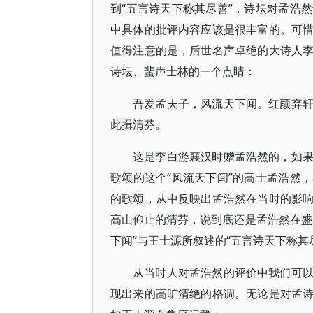
到“五言诗天下称其尽善”，诗坛对孟浩
中具体的批评内容应该是很丰富的。可
值得注意的是，后世名声卓绝的大诗人
诗坛、蜚声士林的一个点睛：
吾爱孟夫子，风流天下闻。红颜弃
此揖清芬。
这是李白游襄汉时赠孟浩然的，如
歌颂的这个“风流天下闻”的高士孟浩然
的歌颂，从中反映出孟浩然在当时的影
高山仰止的清芬，说到底还是孟浩然在盛
下闻”与王士源所叙述的“五言诗天下称其
从当时人对孟浩然的评价中我们可
现出来的高旷清绝的格调。无论是对孟