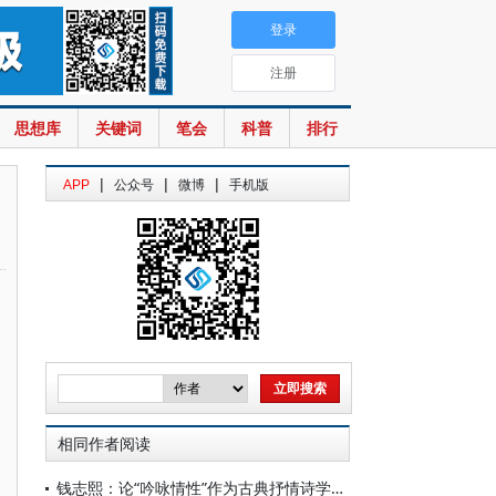
登录
注册
思想库
关键词
笔会
科普
排行
|
|
|
APP
公众号
微博
手机版
相同作者阅读
钱志熙：论“吟咏情性”作为古典抒情诗学主轴的地位