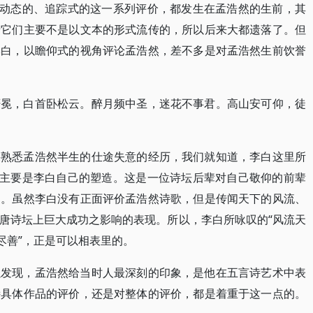
然动态的、追踪式的这一系列评价，都发生在孟浩然的生前，其
惜它们主要不是以文本的形式流传的，所以后来大都遗落了。但
李白，以瞻仰式的视角评论孟浩然，差不多是对孟浩然生前饮誉
轩冕，白首卧松云。醉月频中圣，迷花不事君。高山安可仰，徒
果熟悉孟浩然半生的仕途失意的经历，我们就知道，李白这里所
，主要是李白自己的塑造。这是一位诗坛后辈对自己敬仰的前辈
响。虽然李白没有正面评价孟浩然诗歌，但是传闻天下的风流、
唐诗坛上巨大成功之影响的表现。所以，李白所咏叹的“风流天
尽善”，正是可以相表里的。
以发现，孟浩然给当时人最深刻的印象，是他在五言诗艺术中表
诗具体作品的评价，还是对整体的评价，都是着重于这一点的。