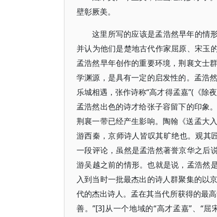
壁彰厥美。
这里所写的应该是孟浩然早年的情形
并认为他们是楚地古代作家屈原、宋玉的
孟浩然早年创作的重要环境，荆襄文士
学渊源，是具有一定的启发性的。孟浩
乐城相遇，张作诗称“高才得孟嘉”(《除
孟浩然出色的诗才给张子容留下的印象
荆襄一带已经产生影响。陶翰《送孟大入
游西秦，京师诗人皆叹其旷绝也。观其匠
一段评论，虽然是孟浩然著誉京华之后说
游吴越之前的情形。也就是说，孟浩然是
入到当时一批最杰出的诗人群聚集的以
代的杰出诗人。孟在其当代所获得的最高
善。”[3]从一个地域的“高才孟嘉”、“