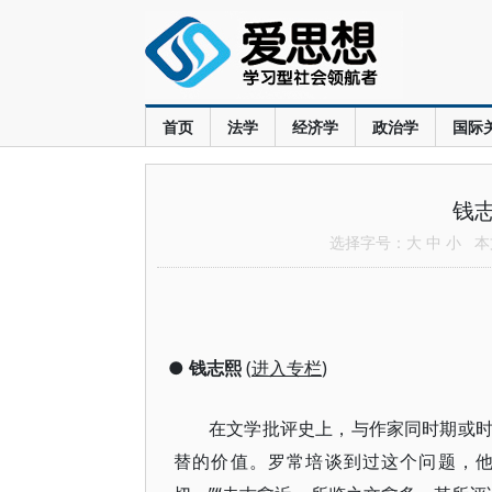
首页
法学
经济学
政治学
国际
钱
选择字号：
大
中
小
本文
●
钱志熙
(
进入专栏
)
在文学批评史上，与作家同时期或
替的价值。罗常培谈到过这个问题，他