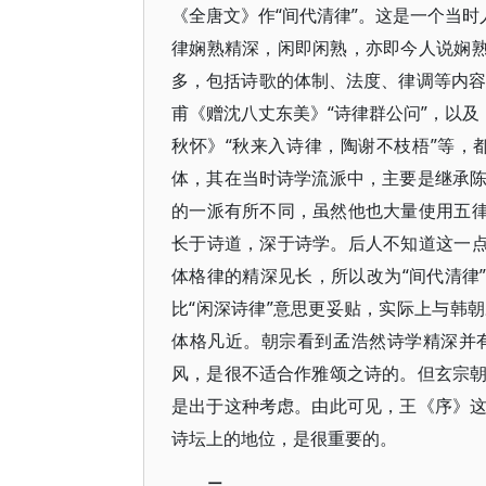
《全唐文》作“间代清律”。这是一个当时
律娴熟精深，闲即闲熟，亦即今人说娴熟
多，包括诗歌的体制、法度、律调等内容
甫《赠沈八丈东美》“诗律群公问”，以及
秋怀》“秋来入诗律，陶谢不枝梧”等，
体，其在当时诗学流派中，主要是继承
的一派有所不同，虽然他也大量使用五律
长于诗道，深于诗学。后人不知道这一点
体格律的精深见长，所以改为“间代清律
比“闲深诗律”意思更妥贴，实际上与韩
体格凡近。朝宗看到孟浩然诗学精深并
风，是很不适合作雅颂之诗的。但玄宗
是出于这种考虑。由此可见，王《序》
诗坛上的地位，是很重要的。