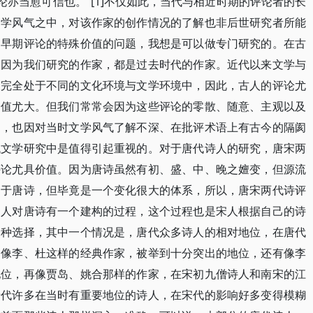
论亦当愈可信也。”[1]不仅如此，当代与相近时期的评论者的长
文学风气之中，对该作家的创作情况的了解也非后世研究者所能
、早期评论的特殊价值的问题，我想是可以做专门研究的。在古
。因为我们研究的作家，都是过去时代的作家。近代以来文学与
家完全处于不同的文化环境与文学环境中，因此，古人的评论尤
价值尤大。但我们常常会因为这些评论的零散、随意、主观以及
之，也因对当时文学风气了解不深、在批评术语上有古今的隔阂
代文学研究中是值得引起重视的。对于唐代诗人的研究，唐宋两
评论尤具价值。因为唐诗虽然有初、盛、中、晚之嬗变，但源流
出于唐诗，但毕竟是一个变化很大的体系，所以，唐宋两代诗评
宋人对唐诗有一个建构的过程，这个过程也是宋人根据自己的诗
一种选择，其中一个情况是，唐代众多诗人的相对地位，在唐代
如像李、杜这样的经典作家，被举到十分突出的地位，还有像李
地位，再像贾岛、姚合那样的作家，在宋初九僧诗人和南宋的江
唐代许多在当时有重要地位的诗人，在宋代的影响好多变得模糊