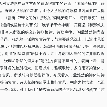
人对孟浩然在诗学方面的造诣很重要的评论，“闲深诗律”即于诗
。唐宋人所说的“诗律”，比今人所说的诗歌格律内涵要广大得
，《新唐书?宋之问传》所说的“魏建安迄江左，诗律屡变”，杜
《遣闷戏呈路十九曹长》“晚节渐于诗律细”，黄庭坚《和邢敦夫
都非今人所说的狭义的诗歌格律、诗歌声律。[4]孟浩然崇尚古
陈子昂、张九龄一派的复古诗学，与主要继承沈宋、以近体见长
体，但并非以格律见长。韩朝宗说他“闲深诗律”，等于是说他
，觉得“闲深诗律”语似不通，并且考虑到孟浩然的诗并非以近
”，强调孟浩然的诗风在“清”这方面是不世出的。表面上看，是
朝宗所说的差别很大。初唐以来，雅颂歌诗，多沿用齐梁近体，
有古风，所以想向朝廷推荐他。今天看来，孟浩然的诗体与诗
朝提倡复古，诗人都想在庙堂上推行古风，朝宗之荐浩然，也正
这一条记载，对于我们了解玄宗诗坛的诗学风气以及浩然在当时