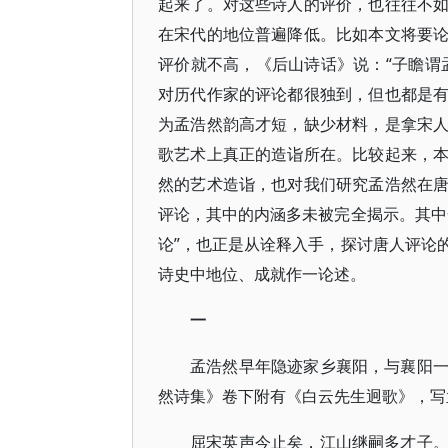
起来了。对这些诗人的评价，也往往不
在宋代的地位普遍降低。比如本文将要
评价就不高，《后山诗话》说：“子瞻谓
对历代作家的评论都很独到，但也都是
为孟浩然韵高才短，缺少材料，是拿宋
歌艺术上真正的造诣所在。比较起来，
然的艺术造诣，也对我们研究孟浩然在
评论，其中的内涵多未被完全揭示。其中
论”，也正是从诠释入手，探讨唐人评论
诗史中地位、成就作一论述。
一
孟浩然早年隐迹家乡襄阳，与襄阳
然诗集》卷下附有《白云先生迥歌》，写
屈宋英声今止矣，江山继嗣多才子