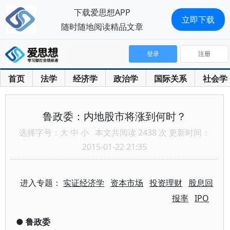
下载爱思想APP
立即下载
随时随地阅读精品文章
登录
注册
首页
法学
经济学
政治学
国际关系
社会学
鲁政委：内地股市将涨到何时？
选择字号：
大
中
小
本文共阅读 2438 次 更新时间：
2015-01-22 21:35
进入专题：
实证经济学
资本市场
投资理财
股息回
报率
IPO
●
鲁政委