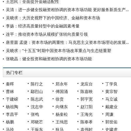
王忠民：全面提升金融适配性
吴清：进一步健全投融资相协调的资本市场功能 更好服务新质生产力和经济高质量发展——在2026陆家嘴论坛上的主题演讲
吴晓求：大历史视野下的中国经济、金融和资本市场
李扬：经济高质量转型中的金融因素考量
连平：推动资本市场从规模扩张转向质量引领
唐昱茵 孟捷：资本市场的两重性：马克思主义资本市场理论的发展脉络
吴晓求：“十五五”时期中国资本市场改革重点与生态链重塑
张晓晶：健全投资和融资相协调的资本市场功能
热门专栏
秦晖
陈行之
郑永年
龙应台
丁学良
曹林
鄢烈山
傅国涌
陈嘉映
黄宗智
于建嵘
陈志武
徐贲
郭宇宽
马立诚
杨祖陶
沈志华
向继东
赵汀阳
戴建业
李昌平
张鸣
杨奎松
王海光
周濂
杨鹏
邓晓芒
王缉思
陈奉孝
郭世佑
马玲
王振东
狄马
袁伟时
史啸虎