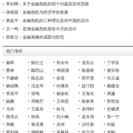
李剑阁：关于金融危机的四个问题及应对思路
张维迎：金融危机与经济学的发展
黄益平：金融危机的三种理论及对中国的启示
王一鸣：亚洲金融危机留给今天的启示
郑新立：金融海啸的成因与防范
热门专栏
秦晖
陈行之
郑永年
龙应台
丁学良
曹林
鄢烈山
傅国涌
陈嘉映
黄宗智
于建嵘
陈志武
徐贲
郭宇宽
马立诚
杨祖陶
沈志华
向继东
赵汀阳
戴建业
李昌平
张鸣
杨奎松
王海光
周濂
杨鹏
邓晓芒
王缉思
陈奉孝
郭世佑
马玲
王振东
狄马
袁伟时
史啸虎
熊培云
秋风
刘小枫
孟令伟
雷一宁
周枫
蒋兆勇
吴伟
沙叶新
刘瑜
葛剑雄
储昭根
吴稼祥
许之远
袁刚