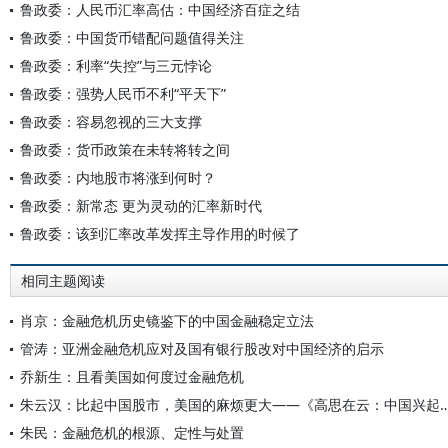
鲁政委：人民币汇率高估：中国经济百症之结
鲁政委：中国货币错配问题值得关注
鲁政委：利率“失控”与三元悖论
鲁政委：强势人民币不利“平天下”
鲁政委：容易忽视的三大支撑
鲁政委：货币政策在未转将转之间
鲁政委：内地股市将涨到何时？
鲁政委：新常态 更为灵动的汇率新时代
鲁政委：该到汇率改革发挥主导作用的时候了
相同主题阅读
肖京：金融危机历史镜鉴下的中国金融稳定立法
管涛：亚洲金融危机应对及国有银行股改对中国经济的启示
乔新生：且看美国如何度过金融危机
朱云汉：比起中国股市，美国的麻烦更大——《高思在云：中国兴起与全
朱民：金融危机的根源、定性与处置