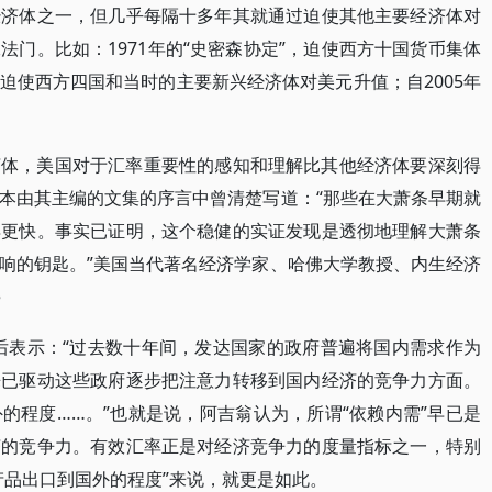
经济体之一，但几乎每隔十多年其就通过迫使其他主要经济体对
门。比如：1971年的“史密森协定”，迫使西方十国货币集体
再度迫使西方四国和当时的主要新兴经济体对美元升值；自2005年
济体，美国对于汇率重要性的感知和理解比其他经济体要深刻得
本由其主编的文集的序言中曾清楚写道：“那些在大萧条早期就
得更快。事实已证明，这个稳健的实证发现是透彻地理解大萧条
响的钥匙。”美国当代著名经济学家、哈佛大学教授、内生经济
e
究后表示：“过去数十年间，发达国家的政府普遍将国内需求作为
来已驱动这些政府逐步把注意力转移到国内经济的竞争力方面。
的程度……。”也就是说，阿吉翁认为，所谓“依赖内需”早已是
济的竞争力。有效汇率正是对经济竞争力的度量指标之一，特别
产品出口到国外的程度”来说，就更是如此。