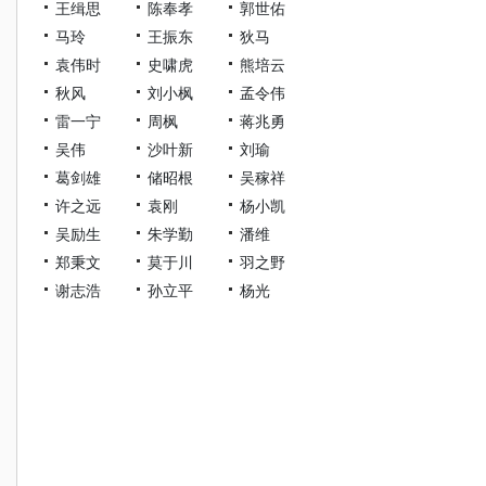
王缉思
陈奉孝
郭世佑
马玲
王振东
狄马
袁伟时
史啸虎
熊培云
秋风
刘小枫
孟令伟
雷一宁
周枫
蒋兆勇
吴伟
沙叶新
刘瑜
葛剑雄
储昭根
吴稼祥
许之远
袁刚
杨小凯
吴励生
朱学勤
潘维
郑秉文
莫于川
羽之野
谢志浩
孙立平
杨光