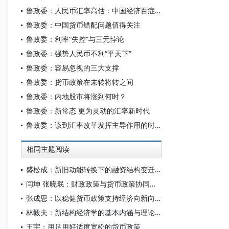
鲁政委：人民币汇率高估：中国经济百症之结
鲁政委：中国货币错配问题值得关注
鲁政委：利率“失控”与三元悖论
鲁政委：强势人民币不利“平天下”
鲁政委：容易忽视的三大支撑
鲁政委：货币政策在未转将转之间
鲁政委：内地股市将涨到何时？
鲁政委：新常态 更为灵动的汇率新时代
鲁政委：该到汇率改革发挥主导作用的时候了
相同主题阅读
盛松成：新旧动能转换下的融资结构变迁及对货币政策的思考
闫坤 张晓珉：财政政策与货币政策协同发力 宏观经济治理效能提升
张成思：以稳健货币政策支持经济向新向好
林毅夫：新结构经济学的基本内涵与理论创新
王宇：用足用好适度宽松的货币政策