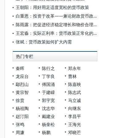
王朝阳：用好用足适度宽松的货币政策
白重恩：投资于改革——兼论财政货币政策协同
陈雨露：把促进经济稳定增长和物价合理回升作为货币政策的重要考量
王宏淼：实际正利率：货币政策正常化的必备要件
张斌：货币政策如何扩大内需
热门专栏
秦晖
陈行之
郑永年
龙应台
丁学良
曹林
鄢烈山
傅国涌
陈嘉映
黄宗智
于建嵘
陈志武
徐贲
郭宇宽
马立诚
杨祖陶
沈志华
向继东
赵汀阳
戴建业
李昌平
张鸣
杨奎松
王海光
周濂
杨鹏
邓晓芒