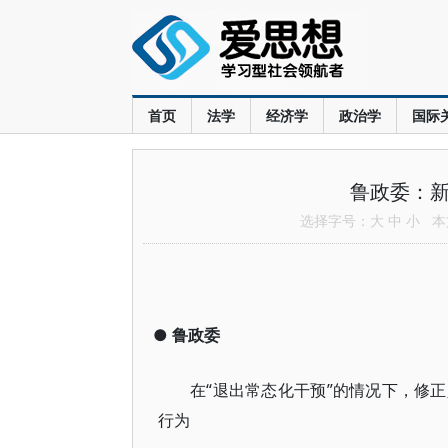
首页
法学
经济学
政治学
国际
鲁政委：新
选择字号：
大
中
小
本文
●
鲁政委
在“退出常态化干预”的情况下，修
行为