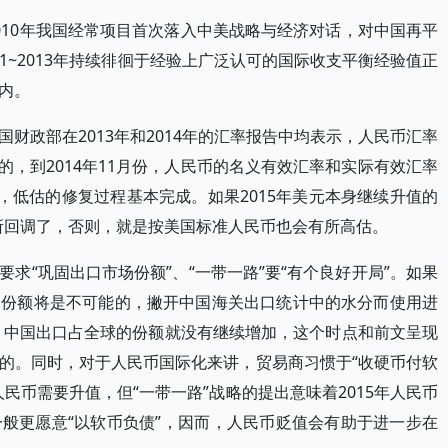
010年我国经常项目首次落入中美战略与经济对话，对中国再平
11~2013年持续徘徊于经验上广泛认可的国际收支平衡经验值正
以内。
财政部在2013年和2014年的汇率报告中均表示，人民币汇率
算的，到2014年11月份，人民币的名义有效汇率和实际有效汇率
.8%，低估的修复过程基本完成。如果2015年美元本身继续升值的
所回调了，否则，就是按美国标准人民币也会有所高估。
求“巩固出口市场份额”、“一带一路”要“有个良好开局”。如果
场份额将是不可能的，撇开中国海关出口统计中的水分而使用进
后，中国出口占全球的份额就没有继续增加，这个时点和前文呈现
的。同时，对于人民币国际化来讲，贸易商习惯于“收硬币付软
民币需要升值，但“一带一路”战略的提出意味着2015年人民币
般更愿意“以软币负债”，因而，人民币贬值会有助于进一步在