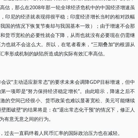
高估，那么在2008年那一轮全球经济危机中的中国经济增速虽
如，印尼的经济就表现得很平稳；印度经济增长当时的相对跌幅
于我国的情况下恢复节奏却与我国基本一致）；由于增速不会那
激和货币宽松的必要性就会下降，从而也就没有必要现在仍需继
力也就不会这么大。所以，在笔者看来，“三期叠加”的根源从
汇率形成机制的缺陷所造成的实际有效汇率高估。
作会议“主动适应新常态”的要求未来会调降GDP目标增速，但中
第一项即是“努力保持经济稳定增长”。由此暗示，降速之后不
刺激的空间已经很小、货币政策也难以显著宽松、美元可能继续
壁图破壁”的结果将是：在“退出常态化干预”的情况下，修正人
为有意无意之间的行为。
，过去一直羁绊着人民币汇率的国际政治压力也在减轻。