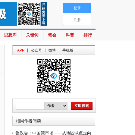
登录
注册
思想库
关键词
笔会
科普
排行
|
|
|
APP
公众号
微博
手机版
相同作者阅读
鲁政委：中国碳市场——从地区试点走向全国统一