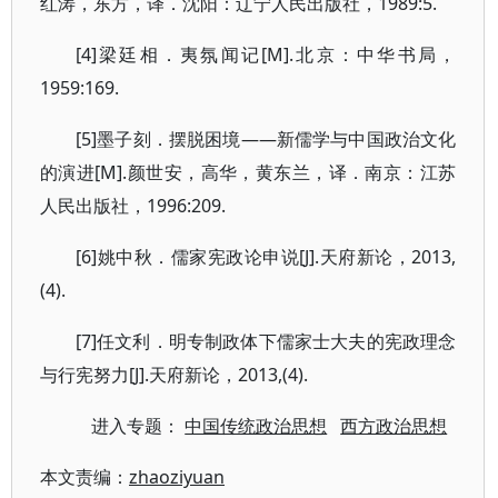
红涛，东方，译．沈阳：辽宁人民出版社，1989:5.
[4]梁廷相．夷氛闻记[M].北京：中华书局，
1959:169.
[5]墨子刻．摆脱困境——新儒学与中国政治文化
的演进[M].颜世安，高华，黄东兰，译．南京：江苏
人民出版社，1996:209.
[6]姚中秋．儒家宪政论申说[J].天府新论，2013,
(4).
[7]任文利．明专制政体下儒家士大夫的宪政理念
与行宪努力[J].天府新论，2013,(4).
进入专题：
中国传统政治思想
西方政治思想
本文责编：
zhaoziyuan