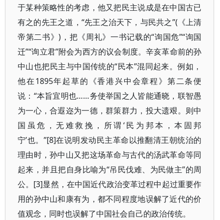
于某种策略性的考虑，他又把民主说成是在中国古已
有之的先王之道，“先王之治天下，与民共之”(《上清
帝第二书》)，把《周礼》一书记载的“询国危”“询国
迁”“询立君”附会为西方的议会制度。辛亥革命前的孙
中山也把民主与中国传统的“民本”混同起来。例如，
他在1895年起草的《香港兴中会章程》第二条便
说：“本旨宜明也……务使举国之人皆能通晓，联智愚
为一心，合遐迩为一德，群策群力，投大遗艰。则中
国虽危，无难救挽，所谓‘民为邦本，本固邦
宁’也。”[8]在说明发动民主革命以推翻清王朝统治的
理由时，孙中山又把这场革命与古代的汤武革命等同
起来，并且把自身比喻为“吊民伐难、为民做主”的周
公。[3]显然，在中国近代政治变革过程中起过重要作
用的孙中山和康有为，都不同程度地误解了近代的价
值观念，同时也误解了中国社会自己的政治传统。