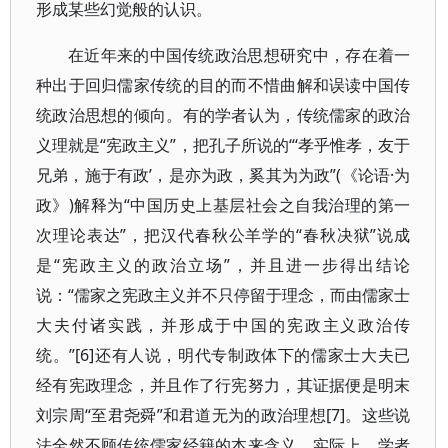
形成某些幻觉般的认识。
在近年来的中国传统政治思想研究中，存在着一
种出于回归儒家传统的目的而不惜曲解和误读中国传
统政治思想的倾向。有的学者认为，传统儒家的政治
义理就是“宪政主义”，把孔子所说的“‘孝乎惟孝，友于
兄弟，施于有政’，是亦为政，奚其为为政”(《论语·为
政》)解释为“中国历史上基层社会之自我治理的第一
次理论表达”，把汉代春秋公羊学的“春秋决狱”说成
是“宪政主义的政治立场”，并且进一步得出结论
说：“儒家之宪政主义并不只停留于理念，而由儒家士
大夫付诸实践，并形成于中国的宪政主义政治传
统。”[6]还有人说，明代专制政体下的儒家士大夫已
经有宪政理念，并且作了行宪努力，其证据便是明末
刘宗周“至君尧舜”和君道无为的政治理想[7]。这些说
法全然不顾传统儒家经籍的本来含义。实际上，学者