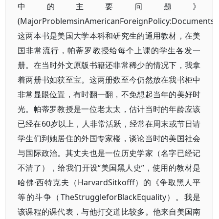
中的主要问题》
(MajorProblemsinAmericanForeignPolicy:Documents
这两本书是美国大学本科和研究生的通用教材，在美
国非常流行，帕蒂罗教授给每个上课的学生各发一
册。在当时外文原版书籍还非常稀少的情况下，我拿
着两册书如获至宝。这两册数至今仍然放在我书柜中
非常显眼位置，有时翻一翻，不免想起当年的美好时
光。帕蒂罗教授是一位老太太，估计当时的年龄应该
已经在60岁以上，人非常活跃，经常在周末或节日请
学生们到她居住的外国专家楼，谈论当时的美国社会
与国际政治。其丈夫也是一位历史学家（名字已经记
不清了），给我们开设“美国黑人史”，使用的教材是
哈佛·西特克夫（HarvardSitkofff）的《争取黑人平
等的斗争（TheStruggleforBlackEquality）。我是
该课程的课代表，与他打交道比较多。他来自美国南