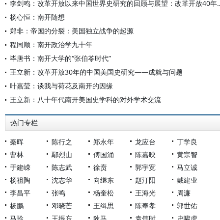
李剑鸣：改革开放以来中国世界史研究的回顾
杨心恒：南开随想
郑非：帝国的分裂：美国独立战争的起源
程同顺：南开政治学九十年
毕唐书：南开大学的“张伯苓时代”
王立新：改革开放30年的中国美国史研究——成就与问题
叶嘉莹：谈我与荷花及南开的因缘
王立新：八十年代南开美国史学科的对外学术交流
热门专栏
秦晖
陈行之
郑永年
龙应台
丁学良
曹林
鄢烈山
傅国涌
陈嘉映
黄宗智
于建嵘
陈志武
徐贲
郭宇宽
马立诚
杨祖陶
沈志华
向继东
赵汀阳
戴建业
李昌平
张鸣
杨奎松
王海光
周濂
杨鹏
邓晓芒
王缉思
陈奉孝
郭世佑
马玲
王振东
狄马
袁伟时
史啸虎