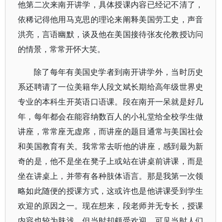
他第二次来南开讲学，具体授课内容已经记不清了，
依稀记得他用马克思的理论来阐释美国劳工史，声音
洪亮，言语幽默，谈及他在美国接待张友伦教授访问
的情景，常常开怀大笑。
除了每年有美国史学者到南开讲学外，当时历史
系还聘请了一位美籍华人段文斌长期给高年级世界史
专业的本科生开英语口语课。段在南开一呆就是好几
年，每年都会在能容纳数百人的小礼堂给全校学生做
讲座，常常座无虚席，而讲座的题目通常与美国社会
和美国教育有关。我常常去听他的讲座，感到最为新
奇的是，他不是坐在凳子上或站在讲桌前讲课，而是
坐在讲桌上，并带有各种肢体语言。那是我第一次领
略如此随便的授课方式，这或许也是他讲课受到学生
欢迎的原因之一。现在想来，段老师并无专长，授课
内容也较为肤浅，但当时却颇受欢迎，可见当时人们