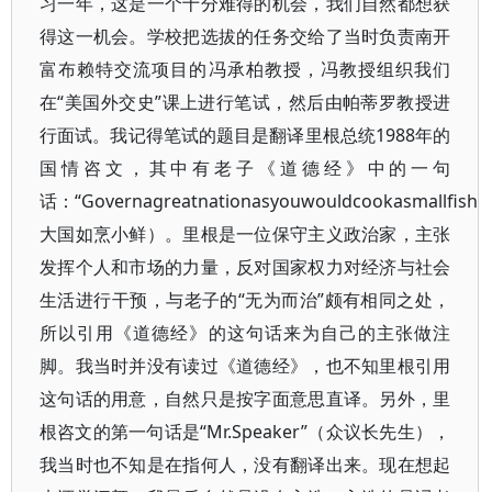
习一年，这是一个十分难得的机会，我们自然都想获
得这一机会。学校把选拔的任务交给了当时负责南开
富布赖特交流项目的冯承柏教授，冯教授组织我们
在“美国外交史”课上进行笔试，然后由帕蒂罗教授进
行面试。我记得笔试的题目是翻译里根总统1988年的
国情咨文，其中有老子《道德经》中的一句
话：“Governagreatnationasyouwouldcookasmallfish
大国如烹小鲜）。里根是一位保守主义政治家，主张
发挥个人和市场的力量，反对国家权力对经济与社会
生活进行干预，与老子的“无为而治”颇有相同之处，
所以引用《道德经》的这句话来为自己的主张做注
脚。我当时并没有读过《道德经》，也不知里根引用
这句话的用意，自然只是按字面意思直译。另外，里
根咨文的第一句话是“Mr.Speaker”（众议长先生），
我当时也不知是在指何人，没有翻译出来。现在想起