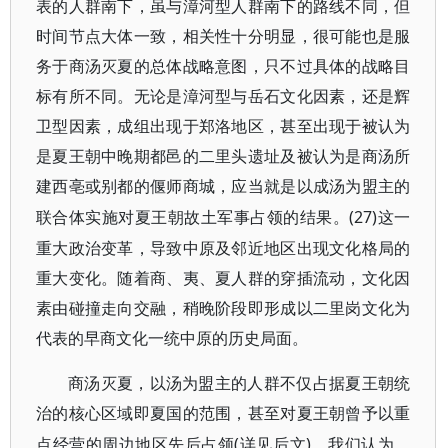
表的人群南下，虽与漳河型人群南下的路线不同，但
时间节点大体一致，相关性十分明显，很可能也是服
务于商汤灭夏的总体战略意图，只不过具体的战略目
标有所不同。无论是漳河型与岳石文化因素，还是辉
卫型因素，成组出现于郑洛地区，甚至出现于被认为
是夏王朝中晚期都邑的二里头遗址及被认为是商汤所
建西亳或别都的偃师商城，应当就是以成汤为盟主的
(27)这一
联合体实施对夏王朝故土军事占领的结果。
重大政治变革，导致中原及邻近地区出现文化格局的
重大变化。随着商、夷、夏人群的穿插流动，文化因
素由碰撞走向交融，稍晚阶段即形成以二里岗文化为
代表的早商文化一统中原的历史局面。
商汤灭夏，以汤为盟主的人群不仅占据夏王朝统
治的核心区域即夏国的范围，甚至对夏王朝曾予以重
(详见后文)。我们认为，
点经营的周边地区先后占领