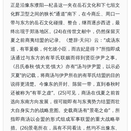
正是沿豫东濮阳—杞县这一夹在岳石文化和下七垣文
化辉卫型之间的狭长“通道”南下，在今商丘、周口一
带与东方的岳石文化碰撞、整合，继而逐步西进，最
终出现于郑洛地区。(24)在传世文献中，仍然保留灭
夏之前商夷结盟的记录。《楚辞·天问》云：“成汤东
巡，有莘爰极，何乞彼小臣，而吉妃是得？”所指即成
汤通过与东方的有莘氏联姻而得到贤臣伊尹之事。
《吕氏春秋·慎大览·慎大》亦有“汤与伊尹盟，以示必
灭夏”的记载，将商汤与伊尹所在的有莘氏结盟的目的
说得更清楚。今豫东的开封、陈留一带，直到春秋时
还被称为“有莘之虚”。(25)可见，商汤在伐夏之前首
选向东南方向发展，很可能即有与东夷势力结盟而壮
大自身实力的战略意图。史载商汤有“景亳之命”，所
指即商汤以会盟的形式组成军事联盟的重大战略举
措。(26)景亳所在，虽有不同看法，然均不出豫东、