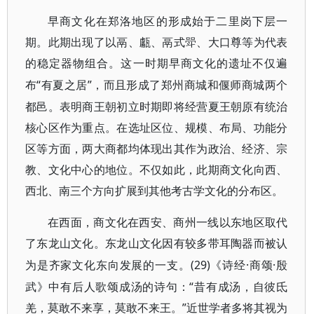
早商文化在郑洛地区的形成始于二里岗下层一
期。此期出现了以鬲、甗、鬲式斝、大口尊等为代表
的稳定器物组合。这一时期早商文化的遗址不仅遍
“有夏之居”，而且形成了郑州商城和偃师商城两个
布
都邑。表明商王朝初立时期即将经营夏王朝原有统治
核心区作为重点。在选址区位、规模、布局、功能分
区等方面，两大商都均体现出其作为政治、经济、宗
教、文化中心的地位。不仅如此，此期商文化向西、
西北、南三个方向扩展到其他考古学文化的分布区。
在西面，商文化在西安、商州一线以东地区取代
了东龙山文化。东龙山文化因有较多带耳陶器而被认
(29)《诗经·商颂·殷
为是齐家文化东向发展的一支。
武》中有后人歌颂成汤的诗句：“昔有成汤，自彼氐
羌，莫敢不来享，莫敢不来王。”近世学者多将其视为