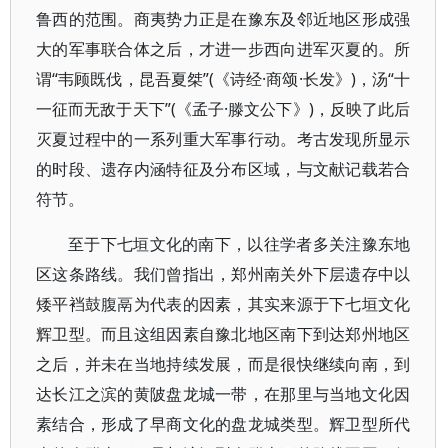
鲁西的范围。商夷势力正是在豫东及邻近地区形成强
大的军事联合体之后，才进一步西向进军灭夏的。所
谓“韦顾既伐，昆吾夏桀”(《诗经·商颂·长发》)，汤“十
一征而无敌于天下”(《孟子·滕文公下》)，反映了此后
灭夏过程中的一系列重大军事行动。考古发现所显示
的时段、遗存内涵特征及分布区域，与文献记载若合
符节。
至于下七垣文化的南下，以往学者多关注豫东地
区这条路线。我们曾指出，郑州南关外下层遗存中以
矮平裆鼓腹鬲为代表的因素，其实来源于下七垣文化
辉卫型。而且这组因素自豫北地区南下到达郑州地区
之后，并未在当地持续发展，而是很快继续向南，到
达长江之滨的黄陂盘龙城一带，在那里与当地文化因
素结合，形成了早商文化的盘龙城类型。辉卫型所代