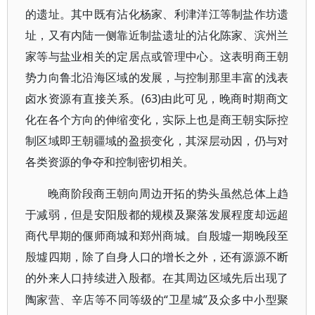
的遗址。其中既有沾化杨家、利津洋江等制盐作坊遗
址，又有内陆一侧靠近制盐遗址的沾化陈家、滨州兰
家等与盐业相关的定居点或管理中心。这表明商王朝
势力向鲁北沿海区域的发展，与控制那里丰富的浅表
卤水资源有直接关系。(63)由此可见，晚商时期商文
化在各个方向的伸缩变化，实际上也是商王朝实际控
制区域即王朝疆域的盈损变化，其深层动因，仍与对
各类资源的争夺和控制密切相关。
晚商阶段商王朝向周边开拓的势头虽然总体上趋
于减弱，但是安阳殷都的规模及聚落发展程度却远超
商代早期的偃师商城和郑州商城。自殷墟一期晚段至
殷墟四期，除了自身人口的增长之外，还有源源不断
的外来人口持续进入殷都。在其周边区域先后出现了
“卫星城”及众多中小型聚
陶家营、辛店等不同等级的