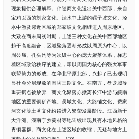
现象提供合理解释。伴随商文化退出关中西部，来自
宝鸡以西的刘家文化、泾水中上游的碾子坡文化、泾
水中游及邻近区域的郑家坡文化相继进入周原地区。
大致在商末周初时期，上述三种文化在关中西部地区
趋于高度融合，区域聚落逐渐形成以周原为中心，以
周公庙、孔头沟等为次级中心的庞大聚落体系，标志
着区域政治秩序的建立，即以周国为核心的强大军事
联盟势力的形成。在华北平原北部，兴起了已出现明
显社会分层现象的围坊三期文化。在南方，盘龙城等
重要据点被放弃，商文化聚落亦撤离长江中游与皖南
地区的重要铜矿产地。吴城文化、大路铺文化、费家
河文化等土著文化纷纷进入繁荣发展阶段。江西新干
大洋洲、湖南宁乡黄材等地陆续出现具有本地风格的
青铜器群。商文化在上述区域的收缩，无疑与地方土