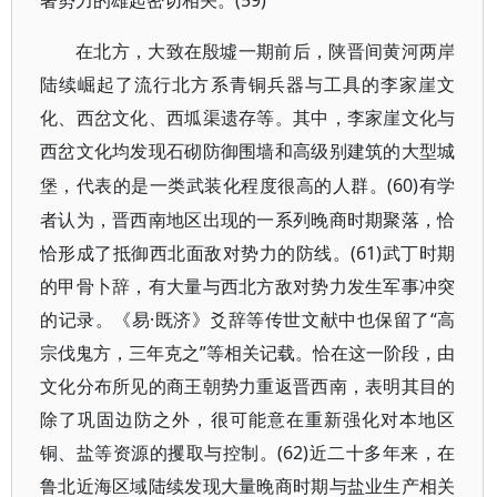
(59)
著势力的雄起密切相关。
在北方，大致在殷墟一期前后，陕晋间黄河两岸
陆续崛起了流行北方系青铜兵器与工具的李家崖文
化、西岔文化、西坬渠遗存等。其中，李家崖文化与
西岔文化均发现石砌防御围墙和高级别建筑的大型城
(60)有学
堡，代表的是一类武装化程度很高的人群。
者认为，晋西南地区出现的一系列晚商时期聚落，恰
恰形成了抵御西北面敌对势力的防线。(61)武丁时期
的甲骨卜辞，有大量与西北方敌对势力发生军事冲突
的记录。《易·既济》爻辞等传世文献中也保留了“高
宗伐鬼方，三年克之”等相关记载。恰在这一阶段，由
文化分布所见的商王朝势力重返晋西南，表明其目的
除了巩固边防之外，很可能意在重新强化对本地区
铜、盐等资源的攫取与控制。(62)近二十多年来，在
鲁北近海区域陆续发现大量晚商时期与盐业生产相关