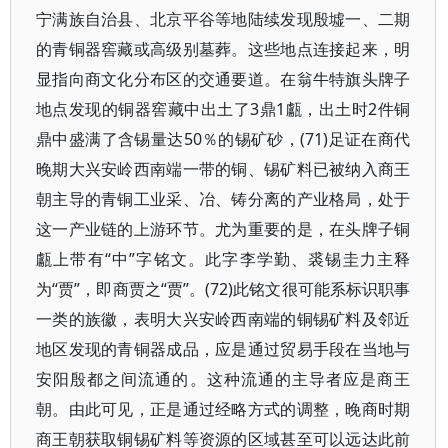
宁满族自治县、北京平谷等地陆续发现殷墟一、二期
的青铜器窖藏或高级别墓葬。这些地点连接起来，明
显指向商文化分布区的交通要道。在翁牛特旗头牌子
地点发现的铜器窖藏中出土了3鼎1甗，出土时2件铜
鼎中盛满了含锡量达50％的锡矿砂，(71)足证在商代
晚期大兴安岭西南端一带的铜、锡矿料已被纳入商王
朝主导的青铜工业采、冶、铸分离的产业格局，处于
这一产业链的上游环节。尤为重要的是，在头牌子铜
甗上带有“中”字铭文。此字李学勤、裘锡圭力主释
为“贾”，即商贾之“贾”。(72)此铭文很可能系标识职事
一类的族徽，表明大兴安岭西南端的铜锡矿料及邻近
地区发现的青铜器成品，应是通过贸易手段在当地与
安阳殷都之间流通的。这种流通的主导者应是商王
朝。由此可见，正是通过经略方式的调整，晚商时期
商王朝获取铜锡矿料等资源的区域甚至可以远达此前