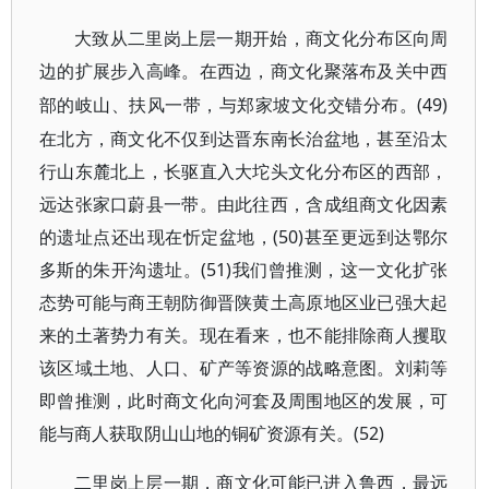
大致从二里岗上层一期开始，商文化分布区向周
边的扩展步入高峰。在西边，商文化聚落布及关中西
(49)
部的岐山、扶风一带，与郑家坡文化交错分布。
在北方，商文化不仅到达晋东南长治盆地，甚至沿太
行山东麓北上，长驱直入大坨头文化分布区的西部，
远达张家口蔚县一带。由此往西，含成组商文化因素
的遗址点还出现在忻定盆地，(50)甚至更远到达鄂尔
多斯的朱开沟遗址。(51)我们曾推测，这一文化扩张
态势可能与商王朝防御晋陕黄土高原地区业已强大起
来的土著势力有关。现在看来，也不能排除商人攫取
该区域土地、人口、矿产等资源的战略意图。刘莉等
即曾推测，此时商文化向河套及周围地区的发展，可
能与商人获取阴山山地的铜矿资源有关。(52)
二里岗上层一期，商文化可能已进入鲁西，最远