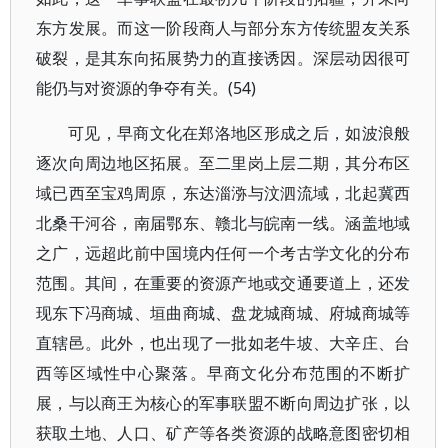
东方发展。而这一阶段商人与部分东方传统盟友关系
破裂，是其东向拓展势力的直接诱因。深层动因很可
能仍与对资源的争夺有关。(54)
可见，早商文化在郑洛地区形成之后，如波浪般
逐次向周边地区拓展。至二里岗上层二期，其分布区
域已西至宝鸡周原，东达淄㳽与汶泗流域，北起冀西
北桑干河谷，南届鄂东、赣北与皖南一线。涵盖地域
之广，远超此前中国境内任何一个考古学文化的分布
范围。其间，在重要的资源产地或交通要道上，还发
现东下冯商城、垣曲商城、盘龙城商城、府城商城等
直辖邑。此外，也出现了一批如老牛坡、大辛庄、台
西等区域性中心聚落。早商文化分布范围的不断扩
展，与以商王为核心的军事联盟不断向周边扩张，以
获取土地、人口、矿产等各类资源的战略意图密切相