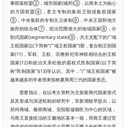
事部落联盟②，城市国家(城邦)③，以商本土为核心
的方国联盟④，君主专制的集权王朝或集权国家
⑤，中央集权的专制主义体制⑥，中央王国和地方
族邦的组合体⑦，统治范围很大的地域国家⑧，分
割式国家(segmentary state)⑨，共主支配下的广域
王权国家(以下简称“广域王权国家”)⑩，复合制王朝国
家(11)，军权、王权、宗教祭祀等神权相结合的王权
国家(12)和政治关系松散的霸权式邑制国家(以下简
称“邑制国家”)(13)等认识。其中，“广域王权国家”被
越来越多的学者用来指称夏商周三代的国家形态。
需要指出，在以考古资料为主探索商代国家形式
及其形成与演进机制的研究中，宋新潮较早提出，以
郑州商城、偃师商城、安阳殷墟都邑为中心的区域，
与商王直接统治的王畿地区基本一致，而商王通过官
吏或侯伯间接统治的四土范围与王畿之外的商文化亚