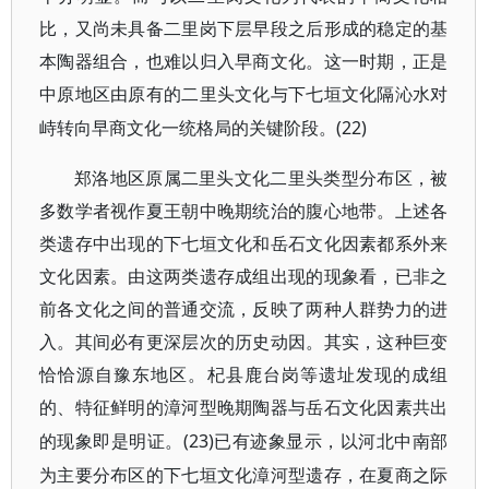
比，又尚未具备二里岗下层早段之后形成的稳定的基
本陶器组合，也难以归入早商文化。这一时期，正是
中原地区由原有的二里头文化与下七垣文化隔沁水对
(22)
峙转向早商文化一统格局的关键阶段。
郑洛地区原属二里头文化二里头类型分布区，被
多数学者视作夏王朝中晚期统治的腹心地带。上述各
类遗存中出现的下七垣文化和岳石文化因素都系外来
文化因素。由这两类遗存成组出现的现象看，已非之
前各文化之间的普通交流，反映了两种人群势力的进
入。其间必有更深层次的历史动因。其实，这种巨变
恰恰源自豫东地区。杞县鹿台岗等遗址发现的成组
的、特征鲜明的漳河型晚期陶器与岳石文化因素共出
(23)已有迹象显示，以河北中南部
的现象即是明证。
为主要分布区的下七垣文化漳河型遗存，在夏商之际