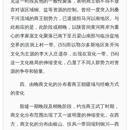
见这一时段其他的一般性聚落，表明商王朝不得不放
弃对该区域铜、盐等资源的控制。曾经一度突入到桑
干河流域的商王朝势力，已退据拒马河以南地区。与
此相应的是，此阶段或稍晚，以陕晋间黄河两岸为重
心的李家崖文化聚落已南下至吕梁山南部与临汾盆地
(55)而以鄂尔多斯地区朱开沟
交界的洪洞上村一带。
文化为主源的李大人庄遗存，出现在宣化一带。(56)
这一文化格局的伸缩变化，凸显了不同人群势力对资
源的争夺和较量。
四、由晚商文化的分布看商王朝疆域与经略方式
的变化
殷墟一期晚段及稍晚阶段，约当商王武丁时期，
商文化分布范围出现了又一波明显的伸缩变化。在西
—西
方，商文化的分布由岐山、扶风一带回缩到铜川