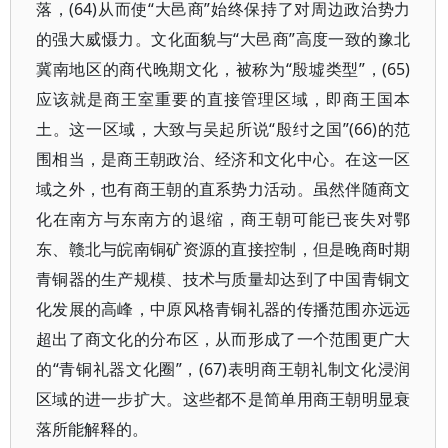
落，(64)从而使“大邑商”始终保持了对周边政治势力
的强大威慑力。文化面貌与“大邑商”高度一致的豫北
冀南地区的商代晚期文化，被称为“殷墟类型”，(65)
应该就是商王室重要的直接管理区域，即商王国本
土。这一区域，大致与吴起所说“殷纣之国”(66)的范
围相当，是商王朝政治、经济和文化中心。在这一区
域之外，也有商王朝的直系势力活动。虽然伴随商文
化在南方与东南方的退缩，商王朝可能已丧失对鄂
东、赣北与皖南铜矿资源的直接控制，但是晚商时期
青铜器的生产规模、技术与质量却达到了中国青铜文
化发展的高峰，中原风格青铜礼器的传播范围亦远远
超出了商文化的分布区，从而形成了一个范围更广大
的“青铜礼器文化圈”，(67)表明商王朝礼制文化浸润
区域的进一步扩大。这些都不是简单用商王朝明显衰
落所能解释的。