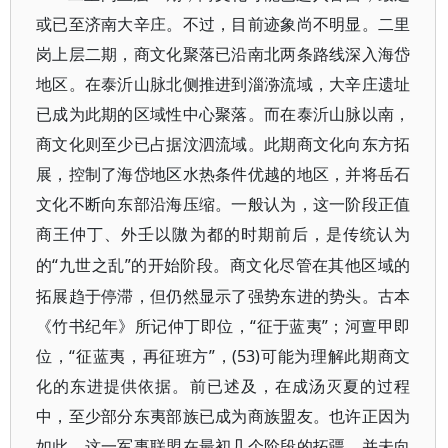
或已至济南大辛庄。不过，目前迹象尚不明显。二里
岗上层二期，商文化聚落已沿南北两条路线深入海岱
地区。在泰沂山脉北侧推进到淄㳽流域，大辛庄遗址
已成为此期的区域性中心聚落。而在泰沂山脉以南，
商文化则至少已占据汶泗流域。此期商文化向东方拓
展，控制了海岱地区水热条件优越的地区，并将岳石
文化不断向东部沿海压缩。一般认为，这一阶段正值
商王仲丁、外壬以隞为都的时期前后，是传统认为
“九世之乱”的开始阶段。商文化尽管在其他区域的
的
拓展趋于停滞，但仍然显示了强势东进的势头。古本
《竹书纪年》所记仲丁即位，“征于蓝夷”；河亶甲即
位，“征蓝夷，再征班方”，(53)可能为理解此期商文
化的东进提供依据。前已述及，在成汤灭夏的过程
中，至少部分东夷部族已成为商族盟友。也许正因为
如此，这一军事联盟在最初几个阶段的拓疆，并未向