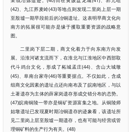
采或冶炼遗迹。(40)而在黄陂盘龙城(41)、郭元咀
(42)、九江荞麦岭(43)等地点则发现二里岗上层一期
至殷墟一期早段前后的冶铜遗址。这表明早商文化向
南方的拓展很可能亦是缘于攫取重要资源的战略意
图。
二里岗下层二期，商文化着力于向东南方向发
展。沿淮河诸支流而下，在淮北与江淮地区中西部取
(44)、含山大城墩
代斗鸡台文化，形成了柘城孟庄
(45)、阜南台家寺(46)等重要据点。不仅如此，含成
组商文化因素的遗址点还向南布及了皖南地区，与以
土著遗存为主体的薛家岗遗存形成交错分布的态势。
(47)皖南铜陵一带亦是铜矿资源富集之地。从铜陵师
姑墩遗址已发现夏时期冶铜遗存的迹象看，该遗址所
见二里岗上层至殷墟一期遗存，也有可能与经营或管
理铜矿料的生产行为有关。(48)