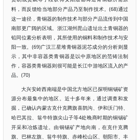
(68)通过
料，而反馈给当地部分产品乃至制作技术。
这一途径，青铜器的制作技术与部分产品流传到中国
南部更广阔的区域。浙江湖州毘山遗址出土青铜器的
铅同位素分析表明，其所使用的铜料和制作技术与安
阳一致。(69)广汉三星堆青铜器泥芯成分的分析则显
示，其中非容器类青铜器是以中原地区的范铸法制
作，容器类青铜器则很可能是长江中游地区流入的产
品。(70)
大兴安岭西南端是中国北方地区已探明铜锡矿资
源分布最集中的地区。近十多年来，通过调查和发
掘，已确认内蒙古克什克腾旗喜鹊沟、伊和沃门特、
4处晚商时期的铜锡矿
哈巴其拉、翁牛特旗尖山子等
开采和冶炼遗址。由铜锡矿产地向南，在克什克腾
旗、巴林左旗、翁牛特旗、赤峰松山区、朝阳市、丰