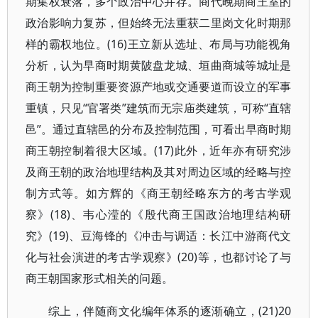
期集权衰落，多个政治中心并存。商代晚期商王室的
政治影响力复苏，但始终无法重获二里岗文化时期那
样的霸权地位。(16)王立新从选址、布局与功能视角
分析，认为早商时期黄陂盘龙城、垣曲商城等城址是
商王朝为控制重要资源产地或交通要道而设立的军事
重镇，只见“官署类”建筑而无宗庙类建筑，可称“直辖
邑”。通过直辖邑的分布及控制范围，可看出早商时期
商王朝控制着很大区域。(17)此外，近年亦有研究涉
及商王朝的政治地理结构及其对周边区域的经略与控
制方式等。如方辉的《商王朝经略东方的考古学观
察》(18)、韦心滢的《殷代商王国政治地理结构研
究》(19)、豆海锋的《冲击与调适：长江中游商代文
化与社会演进的考古学观察》(20)等，也都讨论了与
商王朝国家形式相关的问题。
(21)20
综上，伴随商文化编年体系的逐渐确立，