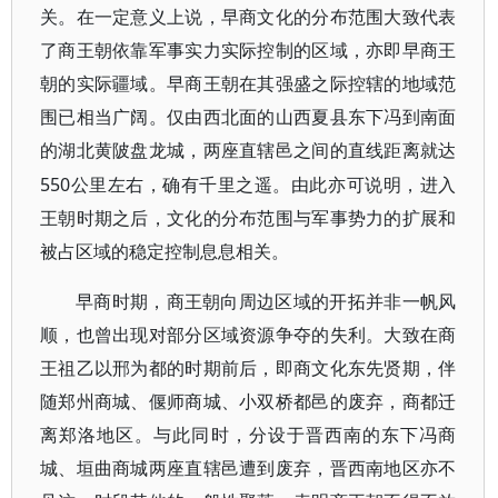
关。在一定意义上说，早商文化的分布范围大致代表
了商王朝依靠军事实力实际控制的区域，亦即早商王
朝的实际疆域。早商王朝在其强盛之际控辖的地域范
围已相当广阔。仅由西北面的山西夏县东下冯到南面
的湖北黄陂盘龙城，两座直辖邑之间的直线距离就达
550公里左右，确有千里之遥。由此亦可说明，进入
王朝时期之后，文化的分布范围与军事势力的扩展和
被占区域的稳定控制息息相关。
早商时期，商王朝向周边区域的开拓并非一帆风
顺，也曾出现对部分区域资源争夺的失利。大致在商
王祖乙以邢为都的时期前后，即商文化东先贤期，伴
随郑州商城、偃师商城、小双桥都邑的废弃，商都迁
离郑洛地区。与此同时，分设于晋西南的东下冯商
城、垣曲商城两座直辖邑遭到废弃，晋西南地区亦不