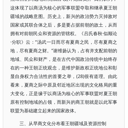
这体现了以商汤为核心的军事联盟夺取和继承夏王朝
疆域的战略意图。历史上，新兴的政治势力灭掉敌对
国家或其联合体之后，多是要占据前朝的故土，从而
拥有对前朝民众和资源的管辖权。《吕氏春秋·似顺论
·分职》云：“汤武一日而尽有夏商之民，尽有夏商之
地，尽有夏商之财。”谢维扬认为，占有并支配前朝的
地域、民众和财产，是在古代中国政治传统中始终存
在的一种王朝正统观念，是维护新政权正统地位和彰
显自身权力合法性的首要之举，(28)很有道理。由此
看来，夏商之际中原及邻近地区出现的文化格局的重
大变化，正是缘于以商汤为核心的军事联盟对夏王朝
原有控制地域的占领，而新兴的商王朝就是以此军事
联盟为基础建立起来的国家政体。
三、从早商文化分布看王朝疆域及资源控制