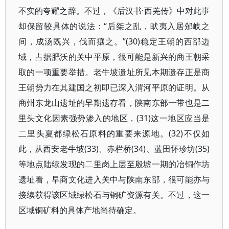
不实的夸耀之辞。不过，《后汉书·西羌传》中对此事
却保留较具体的说法：“后桀之乱，畎夷入居邠岐之
间，成汤既兴，伐而攘之。”(30)稳定王朝的西部边
域，占据肥沃的关中平原，很可能是新兴的商王朝采
取的一项重要举措。老牛坡遗址所见本期遗存正是商
王朝势力在其建国之初即已深入渭河平原的证明。从
商州东龙山遗址的早期遗存看，陕南东部一带也是二
里头文化因素强势渗入的地区，(31)这一地区应当是
二里头夏都绿松石原料的重要来源地。(32)不仅如
此，从西安老牛坡(33)、赤栏桥(34)、蓝田怀珍坊(35)
等地点陆续发现的二里岗上层至殷墟一期的冶铜作坊
遗址看，早商文化进入关中与陕南东部，很可能亦与
接续获得该区域绿松石与铜矿资源有关。不过，这一
区域铜矿料的具体产地尚待确定。