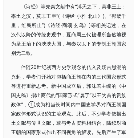
“溥天之下，莫非王土；
《诗经》等先秦文献中有
率土之滨，莫非王臣”(《诗经·小雅·北山》)、“邦畿千
里，维民所止”(《诗经·商颂·玄鸟》)等相关记述，在
汉代以降的传统史观中，夏商周三代被理所当然地视
为圣王治下的泱泱大国，与秦汉以下的专制王朝国家
别无二致。
20世纪初西方史学观念的传入及疑古思潮的
伴随
兴起，学者们开始对包括商王朝在内的三代国家形式
等进行重新思考。新中国成立后，郭沫若主编的《中
国史稿》指出商代的“国家形式”属于“以王为首的贵族
政体”，①成为相当长时间内中国史学界对商王朝国
家政体形式认识的主流观点。此后，不少学者依据出
土文献与传世文献，或与考古资料相结合，陆续对商
王朝的国家形式作出不同视角的解读。先后产生了军