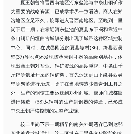
夏王朝曾将晋西南地区河东盐池与中条山铜矿作
为重要的战略资源，已成学术界一致看法。商人在郑
洛地区立足不久，旋即进入晋西南地区。至晚到二里
岗下层二期，在靠近河东盐池的夏县东下冯和靠近中
条山铜矿的垣曲古城镇分别出现了城邑这种区域控制
(36)、绛县西吴
中心。同时，在城邑附近的夏县辕村
壁(37)等地点还发现随葬青铜礼器的高级别墓葬，体
现出商王朝对盐业、铜矿资源的高度重视。中条山千
斤耙等遗址开采的铜矿料，首先运送到山下绛县西吴
壁等聚落进行冶炼，除了在当地铸造少量青铜工具之
外，生产的铜锭主要运送到郑州商城、偃师商城都邑
进行铸造。(38)从铜料的生产到铜器的铸造，已形成
中央王朝严格控制的完整产业链。
较二里岗下层一期稍早的南关外期遗存已到达鄂
东北的盘龙城遗址。这一区域在二里头文化阶段的文