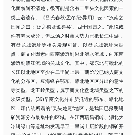
化面貌尚不清楚，很可能是含有二里头文化因素的一
·孟冬纪·异用》云：“汉南之
类土著遗存。《吕氏春秋
国闻之曰：‘汤之德及禽兽矣’。四十国归之。”此说或
许有夸大成分，但成汤之时商人势力已抵长江中游，
有盘龙城遗址等相关发现可证。以盘龙城遗址为据
点，商文化因素向西南渗透到湘北澧水流域，向东南
渗透到赣江流域的吴城文化。其中，鄂东北与赣北的
长江以北地区至少在二里岗上层一期阶段已纳入商文
化的分布区。豆海锋在鄂东、赣北地区区分出的意生
寺类型、龙王岭类型，属于商文化盘龙城类型之下的
次级类型。(39)早商文化分布所抵近的鄂东、赣北地
区，即传统所谓的“吴头楚尾”地区，是我国已探明铜
矿资源分布最集中的区域。在江西瑞昌铜岭、湖北大
冶铜绿山等遗址均发现早至二里岗上层阶段的铜矿开