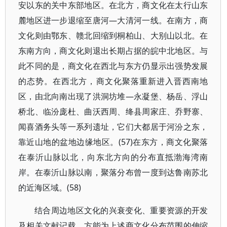
安以东的关中东部地区。在北方，商文化在太行山东
麓地区进一步退缩至唐河—大清河一线。在南方，商
文化则由鄂东、赣北回缩到桐柏山、大别山以北。在
东南方向，商文化则退出长期占据的皖中北地区。与
此不同的是，商文化在西北与东方仍显示出强势发展
的态势。在西北方，商文化聚落重新进入晋西南地
区，由北向南出现了洪洞坊堆—永凝堡、杨岳、浮山
桥北、临汾庞杜、曲沃西周、绛县周家庄、乔野寨、
闻喜酒务头等一系列遗址，它们大都居于河汾之东，
靠近山地的盆地边缘地区。(57)在东方，商文化聚落
在泰沂山脉以北，向东北方向的分布直抵渤海湾南
岸。在泰沂山脉以南，聚落分布曾一度到达鲁南苏北
的近海区域。(58)
结合周边地区文化的兴衰变化、重要资源的开发
及相关文献记载，方能为上述商文化分布范围的伸缩