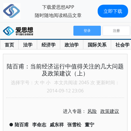
下载爱思想APP
立即下载
随时随地阅读精品文章
登录
注册
首页
法学
经济学
政治学
国际关系
社会学
陆百甫：当前经济运行中值得关注的几大问题
及政策建议（上）
选择字号：
大
中
小
本文共阅读 2045 次 更新时间：
2014-09-12 23:06
进入专题：
风险
政策建议
●
陆百甫
李命志
戚东祥
张雪松
董宁