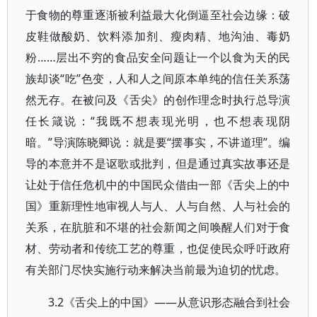
于食物的尊重逐渐被利益最大化倒逼至社会边缘：破
皮鞋做酸奶、饮料添加剂、瘦肉精、地沟油、毒奶
粉……层出不穷的食品安全问题让一个以食为天的民
族却谈“吃”色变，人和人之间原本单纯的信任关系荡
然无存。在被问及《舌尖》的创作理念时执行总导演
任长箴说：“我既不想表现光明，也不想表现阴
暗。”导演陈晓卿说：就是要“摆事实，不讲道理”。编
导的本意并不是讴歌或批判，但是通过真实故事还是
让处于信任危机中的中国民众借由一部《舌尖上的中
国》重新理性地审视人与人、人与自然、人与社会的
关系，在肮脏和不堪的社会新闻之间唤醒人们对于食
材、劳动者和传统工艺的尊重，也促使民众呼吁政府
有关部门尽快实施行动来解决当前最为迫切的忧虑。
3.2《舌尖上的中国》——从意识形态融合到社会