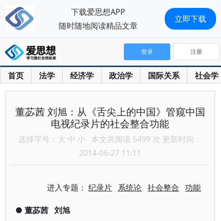
下载爱思想APP
立即下载
随时随地阅读精品文章
登录
注册
首页
法学
经济学
政治学
国际关系
社会学
董苾茜 刘旭：从《舌尖上的中国》管窥中国
电视纪录片的社会整合功能
选择字号：
大
中
小
本文共阅读 5499 次 更新时间：
2014-06-27 11:11
进入专题：
纪录片
系统论
社会整合
功能
●
董苾茜
刘旭