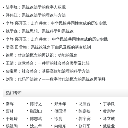
陆宇峰：系统论法学的数字人权观
泮伟江：系统论法学的理论与方法
李静 邱开玉：走向共生：中华民族共同性生成的历史实践
钱学森：系统思想、系统科学和系统论
李静 邱开玉：走向共生： 中华民族共同性生成的历史实践
娄高 田雪梅：系统论视角下由风及腐的演变机制
徐勇：对政治概念的再认识：功能的视角
王清：政党整合：一种新的社会整合类型及比较
柴宝勇：社会整合：基层高效能治理的科学方法
刘岩：代码即法律？——数字时代法概念的系统论再阐释
热门专栏
秦晖
陈行之
郑永年
龙应台
丁学良
曹林
鄢烈山
傅国涌
陈嘉映
黄宗智
于建嵘
陈志武
徐贲
郭宇宽
马立诚
杨祖陶
沈志华
向继东
赵汀阳
戴建业