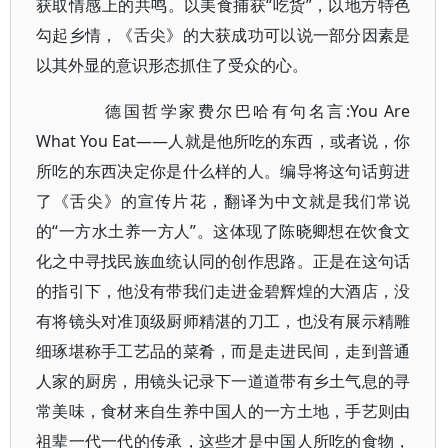
获取情感上的共鸣。以美食捕获“吃货”，以地方特色
勾起乡情，《舌尖》的大获成功可以说一部分因素是
以其外显的意识形态抓住了受众的心。
德国哲学家费尔巴哈有句名言:You Are
What You Eat——人就是他所吃的东西，或者说，你
所吃的东西决定你是什么样的人。编导将这句话剪进
了《舌尖》的宣传片花，翻译为中文就是我们常说
的“一方水土养一方人”。这体现了陈晓卿想在饮食文
化之中寻找民族血统认同的创作思路。正是在这句话
的指引下，他没有带我们走进金碧辉煌的大酒店，没
有将镜头对准顶级厨师精湛的刀工，也没有展示精雕
细琢堪称手工艺品的菜肴，而是走进民间，走到普通
人家的厨房，用镜头记录下一道道带有乡土气息的寻
常美味，食材来自生养中国人的一方土地，手艺则由
祖辈一代一代的传承，这些才是中国人所吃的食物，