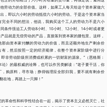
所包含的劳动相当于六小时劳动量的货币量，再假定说，雇用这
给他劳动力的全部价值。这样，如果工人每天给这个资本家做六
支出，即以六小时的劳动抵偿六小时的劳动。于是这个资本家当
有完全不同的想法，他说，我购买这个工人的劳动力不是六小
条件强迫工人劳动8小时、10小时、12小时、14小时或者更
的产品就是无偿劳动的产品，直接落到资本家的腰包里。这样，
他那由资本家付酬的劳动力的价值，而且还额外地生产剩余价
占有，然后按照一定的经济规律，在整个资本家阶级中进行分
，即非劳动阶级所消费或积累的一切财富的源泉。”（恩格斯：
本论》的最权威的诠释，也可以作另类解读：“老子要干活，你
厂，购原料，寻市场；挣得钱理应全部归我，要不就有剩余价
翻在地，再踏上一只脚！”
度的革命性和科学性结合在一起，揭示了资本主义必然灭亡，社