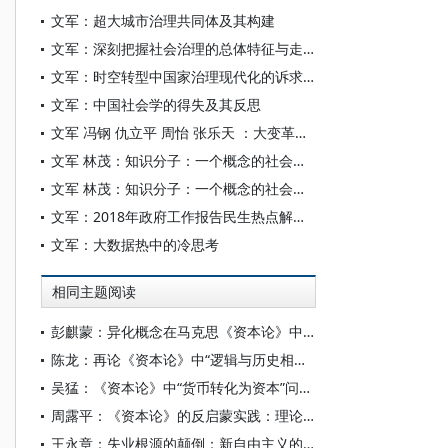
文军：超大城市治理共同体及其构建
文军：深刻把握社会治理的总体特征与走向
文军：时空转型中国家治理现代化的诉求困境与未来走向
文军：中国社会学的得失及其反思
文军 冯钢 仇立平 周怡 张乐天 ：大变革时代的学术回响（下）
文军 林茂：知识分子：一个概念的社会学考评 —— 基于“德雷福斯事件”的话语权分析
文军 林茂：知识分子：一个概念的社会学考评
文军：2018年政府工作报告民生热点解读：追求更平衡更充分的发展
文军：大数据热中的冷思考
相同主题阅读
彭麒蒙：异化概念在马克思《资本论》中的逐渐隐退与阐释路径转型
陈龙：再论《资本论》中“逻辑与历史相一致”问题
吴猛：《资本论》中“货币转化为资本”问题的哲学考察
周露平：《资本论》的反启蒙实践：理论境遇与批判进路
王永章：失业根源的颠倒：新自由主义的政治经济学批判