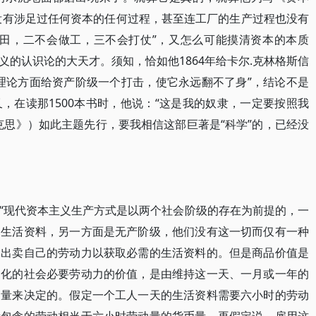
本没有涉足过任何资本的任何过程，甚至连工厂的生产过程也没有
种田，二不会做工，三不会打仗”，又怎么可能摸清资本的本质
的认识论的大天才。须知，恰如他1864年给卡尔.克林格斯信
理论方面给资产阶级一个打击，使它永远翻不了身”，结论不是
，在读那1500本书时，他说：“这是我的奴隶，一定要按照我
克思》）如此主题先行，要我相信这部巨著是“科学”的，已经没
“现代资本主义生产方式是以两个社会阶级的存在为前提的，一
和生活资料，另一方面是无产阶级，他们没有这一切而仅有一种
不出卖自己的劳动力以获取必需的生活资料的。但是商品价值是
物化的社会必要劳动力的价值，是由维持这一天、一月或一年的
动量来决定的。假定一个工人一天的生活资料需要六小时的劳动