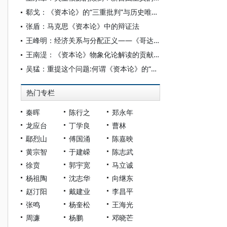
郗戈：《资本论》的“三重批判”与历史唯物主义建构
张盾：马克思《资本论》中的辩证法
王峰明：经济关系与分配正义——《哥达纲领批判》中马克思的“权利-正义观”辨析
王南湜：《资本论》物象化论解读的贡献与缺憾
吴猛：重提这个问题:何谓《资本论》的“辩证方法”?
热门专栏
秦晖
陈行之
郑永年
龙应台
丁学良
曹林
鄢烈山
傅国涌
陈嘉映
黄宗智
于建嵘
陈志武
徐贲
郭宇宽
马立诚
杨祖陶
沈志华
向继东
赵汀阳
戴建业
李昌平
张鸣
杨奎松
王海光
周濂
杨鹏
邓晓芒