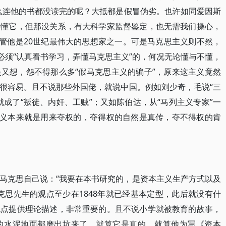
么连他的书都没读完的呢？大抵都是假冒伪劣。也许如同爱因斯
弄懂它，但那没关系，有大科学家监督鉴定，也无需我们操心，
尽管他是20世纪最伟大的思想家之一。可是马克思主义则不然，
必须“认真看书学习，弄懂马克思主义”的，何况无论懂与不懂，
又想，怨不得那么多“假马克思主义的骗子”，原来这主义竟然
很容易。且不说那些外国佬，就说中国。例如刘少奇，毛说“三
成了“叛徒、内奸、工贼”；又如陈伯达，从“马列主义专家”一
主义本来就是用来夺权的，夺得权的自然是真传，夺不得权的肯
马克思自己说：“我要在本书研究的，是资本主义生产方式以及
克思先生的观点至少在1848年就已经基本定型，此后就没有什
观点提供理论描述，非常重要的。且不说小学就被教育的故事，
的水泥地面都磨出坑来了。就算它是真的，就算他为写《资本