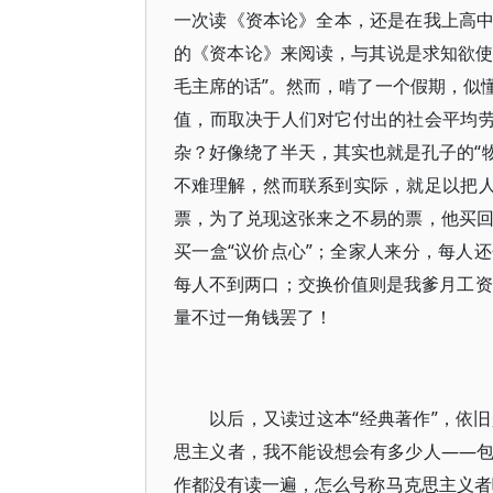
一次读《资本论》全本，还是在我上高
的《资本论》来阅读，与其说是求知欲使
毛主席的话”。然而，啃了一个假期，似
值，而取决于人们对它付出的社会平均劳
杂？好像绕了半天，其实也就是孔子的“物
不难理解，然而联系到实际，就足以把人
票，为了兑现这张来之不易的票，他买
买一盒“议价点心”；全家人来分，每人
每人不到两口；交换价值则是我爹月工资的
量不过一角钱罢了！
以后，又读过这本“经典著作”，依
思主义者，我不能设想会有多少人――
作都没有读一遍，怎么号称马克思主义者