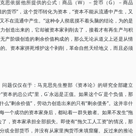
克思依据他所提供的公式：商品（W）－货币（G）－商品
殖的货币”，这个货币转化为资本，“资本不能从流通中产生，又
又不在流通中产生。”这种令人彻底摸不着头脑的结论，为的是
动力创造出来的，它却被资本家剥削去了，接着才有再生产与积
由无产阶级创造的剩余价值构成的，那么无论从道义上还是从情
然的。资本家拼死维护这个剥削，革命自然天经地义，而且必须
，问题仅仅在于：马克思先生整部《资本论》的研究全部建立
这个“资本的总公式”里，G`永远是正值。如果这个G`是个负值，那
么“剩余价值”，劳动力创造出来的只有“剩余债务”。这并非什
每一个成功的资本家身后，都站着一群失败者。如果不发生“拖
去了，资本家承担全部损失。即使有“拖欠工人工资”的情况，那
部分或全部货币，并没有从家里掏货币来填窟窿。反过来的推论