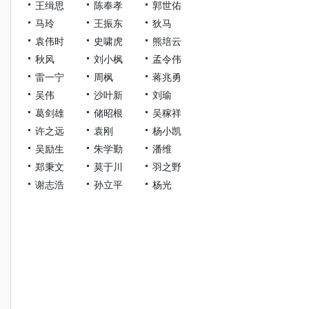
王缉思
陈奉孝
郭世佑
马玲
王振东
狄马
袁伟时
史啸虎
熊培云
秋风
刘小枫
孟令伟
雷一宁
周枫
蒋兆勇
吴伟
沙叶新
刘瑜
葛剑雄
储昭根
吴稼祥
许之远
袁刚
杨小凯
吴励生
朱学勤
潘维
郑秉文
莫于川
羽之野
谢志浩
孙立平
杨光