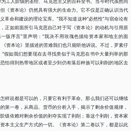
称为工人阶级的圣经、马克思主义的百科全书。当今时代虽然同
，但《资本论》仍然具有强大的生命力。它不仅是正确认识当代
义革命和建设的理论宝库。”我不知道这种“必然性”与宿命论有
性，正如前面所引马克思自己对于写《资本论》的动机与引用原
第一版序言”里声明：“我决不用玫瑰色描绘资本家和地主的面
，《资本论》里描述的苦难我们也只能听他诉说。不过，罗素仔
说：“假如我们想要现在去寻找类似于马克思在书中大量列举的那
们恐怕得到热带地区或者至少到仍有落后种族可以剥削的地区去
论怎样说都是可以的，只要它有利于革命。那么我们还可以继续
辑的第一卷，从商品、货币的分析入手，揭示了剩余价值规律，
产阶级依赖对剩余价值的剥夺实现了剥削；靠这个剥削，资本家
了资本主义生产方式的一切。《资本论》第二卷以下，都是以此