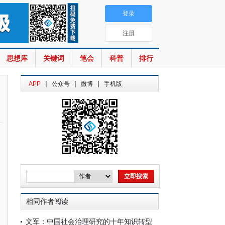
登录
注册
思想库
关键词
笔会
科普
排行
|
|
|
APP
公众号
微博
手机版
相同作者阅读
文军：中国社会治理研究的十年知识转型