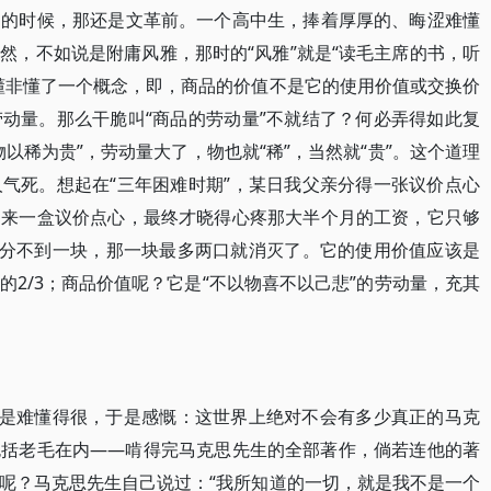
中的时候，那还是文革前。一个高中生，捧着厚厚的、晦涩难懂
然，不如说是附庸风雅，那时的“风雅”就是“读毛主席的书，听
懂非懂了一个概念，即，商品的价值不是它的使用价值或交换价
动量。那么干脆叫“商品的劳动量”不就结了？何必弄得如此复
以稀为贵”，劳动量大了，物也就“稀”，当然就“贵”。这个道理
气死。想起在“三年困难时期”，某日我父亲分得一张议价点心
回来一盒议价点心，最终才晓得心疼那大半个月的工资，它只够
还分不到一块，那一块最多两口就消灭了。它的使用价值应该是
2/3；商品价值呢？它是“不以物喜不以己悲”的劳动量，充其
旧是难懂得很，于是感慨：这世界上绝对不会有多少真正的马克
包括老毛在内――啃得完马克思先生的全部著作，倘若连他的著
呢？马克思先生自己说过：“我所知道的一切，就是我不是一个