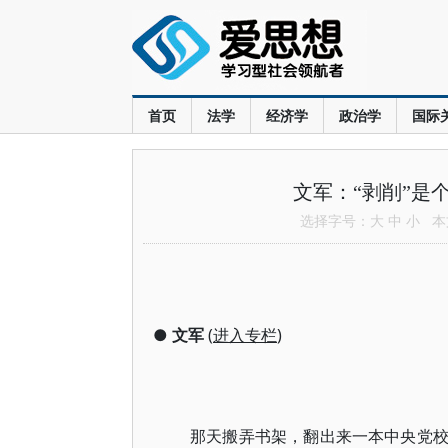
首页
法学
经济学
政治学
国际
文军：“剥削”是
选择字号：
大
中
小
本文
●
文军
(
进入专栏
)
那天搬弄书架，翻出来一本中央党