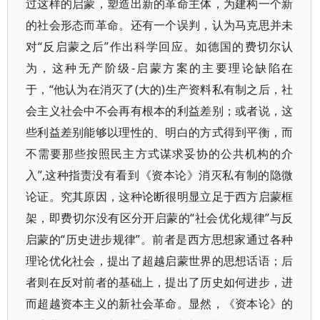
过这样的启蒙，塑造出新的革命主体，为建构一个新
的社会形态而革命。还有一个误判，认为马克思并未
对“反启蒙之后”作出科学回应。如德国的费切尔认
为，这种无产阶级-启蒙方案的主要理论缺陷在
于，“他认为在消灭了(大的)生产资料私有制之后，社
会主义社会中不会再有根本的利益差别；或者说，这
些利益差别能够以理性的、明白的方式得到平衡，而
不需要那些按照民主方式谋求妥协的公共机构的介
入”,这种指责没有看到《资本论》消灭私有制的隐微
论证。究其原因，这种论断很明显立足于西方启蒙框
架，即费切尔没有区分开启蒙的“社会优化规律”与反
启蒙的“历史进步规律”。前者是西方思想家通过各种
理论优化社会，提出了超越启蒙世界的思想话语；后
者则在反对前者的基础上，提出了历史如何进步，进
而超越资本主义的新社会革命。显然，《资本论》的