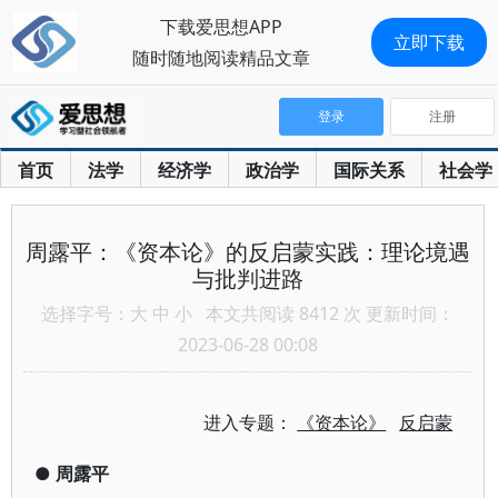
下载爱思想APP
立即下载
随时随地阅读精品文章
登录
注册
首页
法学
经济学
政治学
国际关系
社会学
周露平：《资本论》的反启蒙实践：理论境遇
与批判进路
选择字号：
大
中
小
本文共阅读 8412 次 更新时间：
2023-06-28 00:08
进入专题：
《资本论》
反启蒙
●
周露平