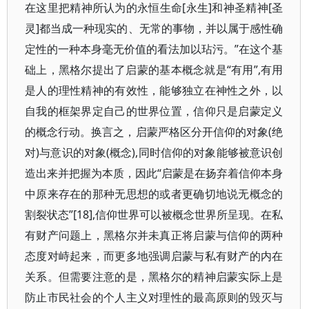
在这里把精神所认为的永恒生命[永生]和神圣精神[圣
灵]都当成一种现实的、无常的事物，并以属于感性确
定性的一种本身毫无价值的看法加以玷污。”在这个基
础上，黑格尔提出了启蒙的基本概念就是“有用”,有用
是人的理性精神的有效性，能够独立在神性之外，以
自我的框架界定自己的世界位置，信仰只是启蒙定义
的概念行动。换言之，启蒙严格区分开信仰的对象(绝
对)与意识的对象(概念),同时信仰的对象能够被意识创
造出来并把握为本质，因此“启蒙是在扬弃着信仰本身
中原来存在的那种无思想的或者更确切地说无概念的
割裂状态”[18],信仰世界可以被概念世界所呈现。在私
有财产问题上，黑格尔并未真正将启蒙与信仰的两种
态度对峙起来，而更多地强调启蒙与私有财产的内在
关系。但需要注意的是，黑格尔的精神启蒙实际上是
防止市民社会的个人主义对理性的最高原则的毁灭与