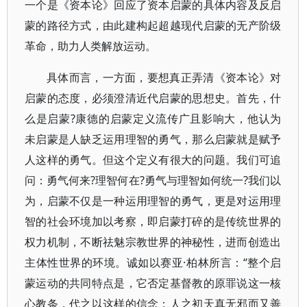
一个是《资本论》回应了资本启蒙的具体内容及反启
蒙的路径方式，由此建构起超越现代启蒙的无产阶级
革命，助力人类解放运动。
具体而言，一方面，要想真正弄清《资本论》对
启蒙的态度，必须澄清近代启蒙的思想史。首先，什
么是启蒙?康德的启蒙定义流传广且影响大，他认为
未启蒙是人缺乏运用理智的勇气，那么启蒙就是赋予
人这样的勇气。但这个定义有很大的问题。我们可追
问：勇气何来?理智何在?勇气与理智如何统一?我们以
为，启蒙不仅是一种运用理智的勇气，更是对运用理
智的社会环境加以考察，即启蒙打碎的是传统世界的
权力机制，不断祛魅宗教世界的神秘性，进而创造出
主体性世界的环境。诚如以赛亚·柏林所言：“整个启
蒙运动的共同特点是，它否定基督教的原罪说这一核
心教条，代之以这样的信念：人之初天真无邪而又善