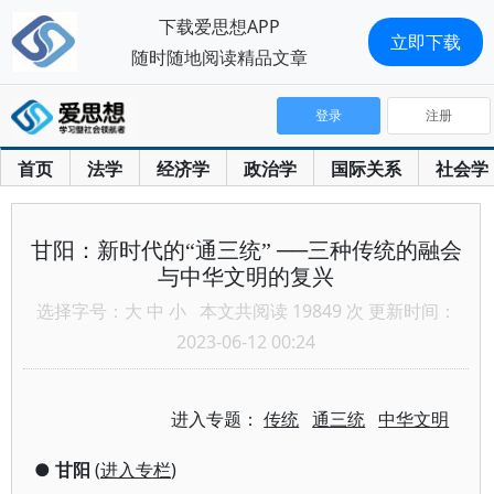
下载爱思想APP
立即下载
随时随地阅读精品文章
登录
注册
首页
法学
经济学
政治学
国际关系
社会学
甘阳：新时代的“通三统” ──三种传统的融会
与中华文明的复兴
选择字号：
大
中
小
本文共阅读 19849 次 更新时间：
2023-06-12 00:24
进入专题：
传统
通三统
中华文明
●
甘阳
(
进入专栏
)