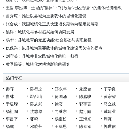
王哲 李泓博：进城的“集体”：“村改居”社区治理中的集体经济组织
曾秀琼：推进以县城为重要载体的城镇化建设
张合成：我国城镇化正从快速增长期转向稳定发展期
姚洋：城镇化与乡村振兴如何协同发展
杨华：县域教育的兜底功能:社会基础与实现路径
仇保兴：以县城为重要载体的城镇化建设需关注的拐点
刘守英：县城并非农民城镇化的唯一归宿
黄季焜等：城镇化对耕地影响的研究
热门专栏
秦晖
陈行之
郑永年
龙应台
丁学良
曹林
鄢烈山
傅国涌
陈嘉映
黄宗智
于建嵘
陈志武
徐贲
郭宇宽
马立诚
杨祖陶
沈志华
向继东
赵汀阳
戴建业
李昌平
张鸣
杨奎松
王海光
周濂
杨鹏
邓晓芒
王缉思
陈奉孝
郭世佑