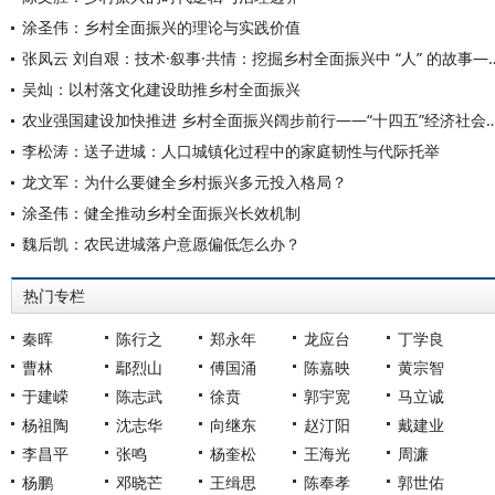
涂圣伟：乡村全面振兴的理论与实践价值
张凤云 刘自艰：技术·叙事·共情：挖掘乡村全面振兴中 “人
吴灿：以村落文化建设助推乡村全面振兴
农业强国建设加快推进 乡村全面振兴阔步前行——“十四五”经济
李松涛：送子进城：人口城镇化过程中的家庭韧性与代际托举
龙文军：为什么要健全乡村振兴多元投入格局？
涂圣伟：健全推动乡村全面振兴长效机制
魏后凯：农民进城落户意愿偏低怎么办？
热门专栏
秦晖
陈行之
郑永年
龙应台
丁学良
曹林
鄢烈山
傅国涌
陈嘉映
黄宗智
于建嵘
陈志武
徐贲
郭宇宽
马立诚
杨祖陶
沈志华
向继东
赵汀阳
戴建业
李昌平
张鸣
杨奎松
王海光
周濂
杨鹏
邓晓芒
王缉思
陈奉孝
郭世佑