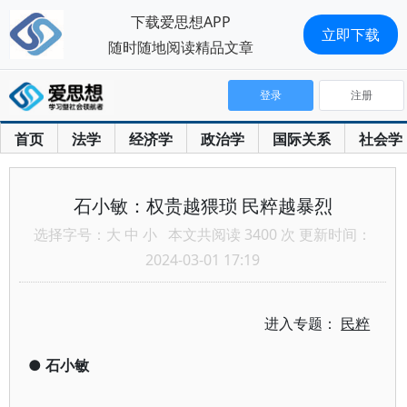
下载爱思想APP
立即下载
随时随地阅读精品文章
登录
注册
首页
法学
经济学
政治学
国际关系
社会学
石小敏：权贵越猥琐 民粹越暴烈
选择字号：
大
中
小
本文共阅读 3400 次 更新时间：
2024-03-01 17:19
进入专题：
民粹
●
石小敏