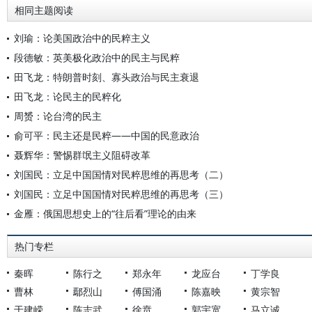
相同主题阅读
刘瑜：论美国政治中的民粹主义
段德敏：英美极化政治中的民主与民粹
田飞龙：特朗普时刻、寡头政治与民主衰退
田飞龙：论民主的民粹化
周赟：论台湾的民主
俞可平：民主还是民粹——中国的民意政治
聂辉华：警惕群氓主义阻碍改革
刘国民：立足中国国情对民粹思维的再思考（二）
刘国民：立足中国国情对民粹思维的再思考（三）
金雁：俄国思想史上的“往后看”理论的由来
热门专栏
秦晖
陈行之
郑永年
龙应台
丁学良
曹林
鄢烈山
傅国涌
陈嘉映
黄宗智
于建嵘
陈志武
徐贲
郭宇宽
马立诚