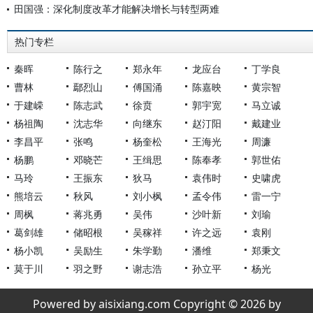
田国强：深化制度改革才能解决增长与转型两难
热门专栏
秦晖
陈行之
郑永年
龙应台
丁学良
曹林
鄢烈山
傅国涌
陈嘉映
黄宗智
于建嵘
陈志武
徐贲
郭宇宽
马立诚
杨祖陶
沈志华
向继东
赵汀阳
戴建业
李昌平
张鸣
杨奎松
王海光
周濂
杨鹏
邓晓芒
王缉思
陈奉孝
郭世佑
马玲
王振东
狄马
袁伟时
史啸虎
熊培云
秋风
刘小枫
孟令伟
雷一宁
周枫
蒋兆勇
吴伟
沙叶新
刘瑜
葛剑雄
储昭根
吴稼祥
许之远
袁刚
杨小凯
吴励生
朱学勤
潘维
郑秉文
莫于川
羽之野
谢志浩
孙立平
杨光
Powered by aisixiang.com Copyright © 2026 by