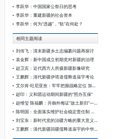
李跃华：中国国家公祭日的思考
李跃华：重建新疆的社会资本
李跃华：何为“违越”，“轨”在何处？
相同主题阅读
刘传飞：清末新疆乡土志编纂问题再探讨
袁金辉：新中国成立初期党对新疆的治理
赵卫宾：近代西方人所摄新疆影像研究
王鹏辉：清代新疆伊塔道儒释道庙宇考论
艾尔肯·吐尼亚孜：牢牢把握战略定位 加快建设社会主义现代化新疆
赵印：义和团运动期间新疆的“照办互保”
赵维玺 陈福麟：共御外侮证“故土新归”——新疆省名辨正
陈明国：全面落实维护社会稳定责任制 为谱写中国式现代化新疆篇章贡献力量
刘宝东：新时代党的治疆方略的重大意义和成功实践
王鹏辉：清代新疆回疆儒释道庙宇的中华政教