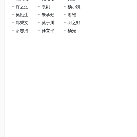
许之远
袁刚
杨小凯
吴励生
朱学勤
潘维
郑秉文
莫于川
羽之野
谢志浩
孙立平
杨光