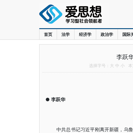
首页
法学
经济学
政治学
国际
李跃
选择字号：
大
中
小
本文
●
李跃华
中共总书记习近平刚离开新疆，乌