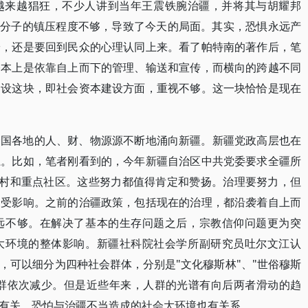
越来越猖狂，不少人讲到当年王震铁腕治疆，并将其与胡耀邦
乱分子的镇压程度不够，导致了今天的局面。其实，恐惧永远产
安，还是要回到民众的心理认同上来。看了帕特南的著作后，笔
基本上是依靠自上而下的管理、输送和宣传，而横向的跨越不同
建设这块，即社会资本建设方面，重视不够。这一块恰恰是现在
全国各地的人、财、物源源不断地涌向新疆。新疆党政高层也在
系。比如，笔者刚看到的，今年新疆自治区中共党委要求全疆所
个村和重点社区。这些努力都值得肯定和赞扬。治理要努力，但
会受影响。之前的治疆政策，包括现在的治理，都沿袭着自上而
远不够。在解决了基本的生存问题之后，宗教信仰问题更为突
大环境的整体影响。新疆社科院社会学所副研究员吐尔文江认
，可以细分为四种社会群体，分别是"文化穆斯林"、"世俗穆斯
，人群依次减少。但是近些年来，人群的光谱有向后两者滑动的趋
有关，恐怕与治疆不当造成的社会大环境也有关系。