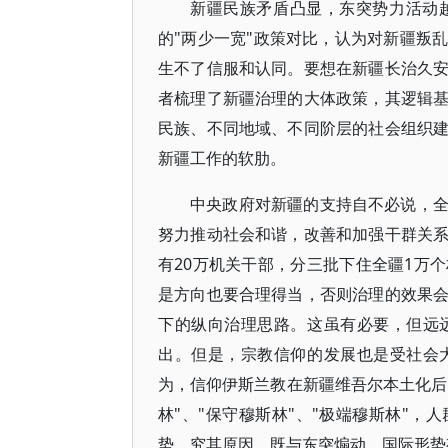
新疆民族矛盾凸显，东突势力活动
的"两少一宽"政策对比，认为对新疆叛
生不了信服和认同。要想在新疆长治久
者梳理了新疆治理的大体政策，其逻辑
民族、不同地域、不同阶层的社会组织
新疆工作的软肋。
中央政府对新疆的支持自不必说，
努力推动社会和谐，改善和加强干群关
有20万机关干部，分三批下住全疆1万
是方向也要合理得当，否则治理的效果
下的纵向治理思路。这虽有必要，但远
出。但是，宗教信仰的发展也是受社会
为，信仰伊斯兰教在新疆维吾尔本土化后
林"、"保守穆斯林"、"极端穆斯林"
势。究其原因，既与东突煽动、国际形势