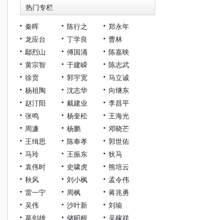
热门专栏
秦晖
陈行之
郑永年
龙应台
丁学良
曹林
鄢烈山
傅国涌
陈嘉映
黄宗智
于建嵘
陈志武
徐贲
郭宇宽
马立诚
杨祖陶
沈志华
向继东
赵汀阳
戴建业
李昌平
张鸣
杨奎松
王海光
周濂
杨鹏
邓晓芒
王缉思
陈奉孝
郭世佑
马玲
王振东
狄马
袁伟时
史啸虎
熊培云
秋风
刘小枫
孟令伟
雷一宁
周枫
蒋兆勇
吴伟
沙叶新
刘瑜
葛剑雄
储昭根
吴稼祥