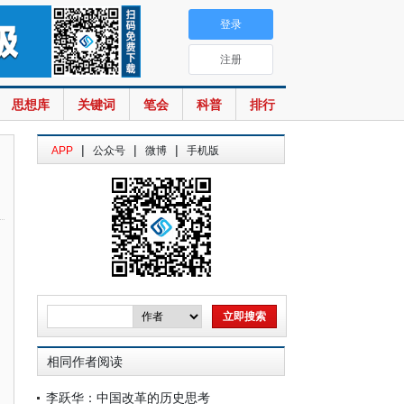
登录
注册
思想库
关键词
笔会
科普
排行
|
|
|
APP
公众号
微博
手机版
相同作者阅读
李跃华：中国改革的历史思考