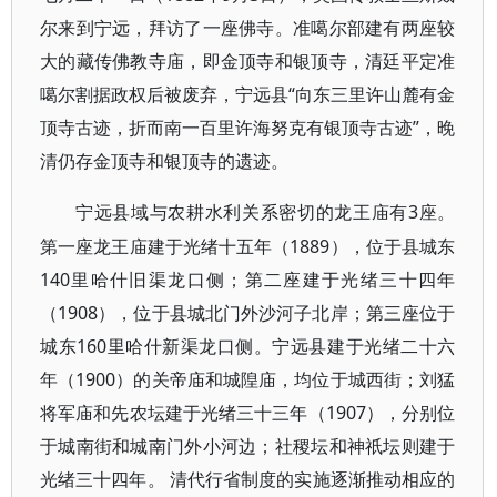
尔来到宁远，拜访了一座佛寺。准噶尔部建有两座较
大的藏传佛教寺庙，即金顶寺和银顶寺，清廷平定准
噶尔割据政权后被废弃，宁远县“向东三里许山麓有金
顶寺古迹，折而南一百里许海努克有银顶寺古迹”，晚
清仍存金顶寺和银顶寺的遗迹。
3座。
宁远县域与农耕水利关系密切的龙王庙有
第一座龙王庙建于光绪十五年（1889），位于县城东
140里哈什旧渠龙口侧；第二座建于光绪三十四年
（1908），位于县城北门外沙河子北岸；第三座位于
城东160里哈什新渠龙口侧。宁远县建于光绪二十六
年（1900）的关帝庙和城隍庙，均位于城西街；刘猛
将军庙和先农坛建于光绪三十三年（1907），分别位
于城南街和城南门外小河边；社稷坛和神祇坛则建于
光绪三十四年。 清代行省制度的实施逐渐推动相应的