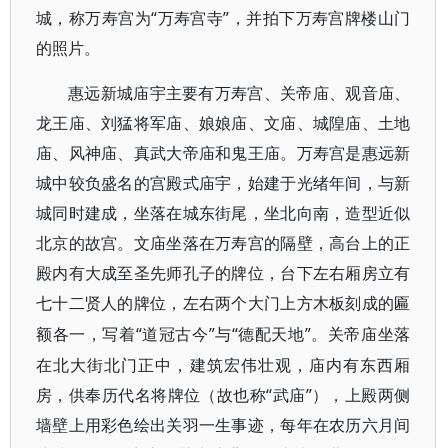
城，称万寿宫为“万寿宫寺”，并拍下万寿宫牌楼山门
的照片。
惠远新城庙宇主要有万寿宫、关帝庙、观音庙、
龙王庙、刘猛将军庙、娘娘庙、文庙、城隍庙、土地
庙、风神庙、真武大帝庙和鬼王庙。万寿宫是惠远新
城中较负盛名的宫殿式庙宇，始建于光绪年间，与新
城同时建成，坐落在城东街尾，坐北向南，造型近似
北京的故宫。文庙坐落在万寿宫的隔壁，高台上的正
殿内有大成至圣先师孔子的牌位，台下左右厢房立有
七十二贤人的牌位，左右两个大门上方木板刻成的匾
“道冠古今”与“德配天地”。关帝庙坐落
额各一，写着
在北大街北门正中，建筑宏伟壮观，庙内有东西厢
房，供奉历代名将牌位（故也称“武庙”），上殿两侧
墙壁上用彩色绘出关羽一生事迹，每年在农历六月间