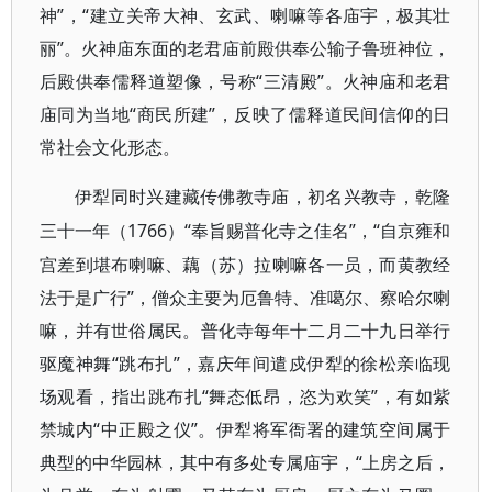
神”，“建立关帝大神、玄武、喇嘛等各庙宇，极其壮
丽”。火神庙东面的老君庙前殿供奉公输子鲁班神位，
后殿供奉儒释道塑像，号称“三清殿”。火神庙和老君
庙同为当地“商民所建”，反映了儒释道民间信仰的日
常社会文化形态。
伊犁同时兴建藏传佛教寺庙，初名兴教寺，乾隆
1766）“奉旨赐普化寺之佳名”，“自京雍和
三十一年（
宫差到堪布喇嘛、藕（苏）拉喇嘛各一员，而黄教经
法于是广行”，僧众主要为厄鲁特、准噶尔、察哈尔喇
嘛，并有世俗属民。普化寺每年十二月二十九日举行
驱魔神舞“跳布扎”，嘉庆年间遣戍伊犁的徐松亲临现
场观看，指出跳布扎“舞态低昂，恣为欢笑”，有如紫
禁城内“中正殿之仪”。伊犁将军衙署的建筑空间属于
典型的中华园林，其中有多处专属庙宇，“上房之后，