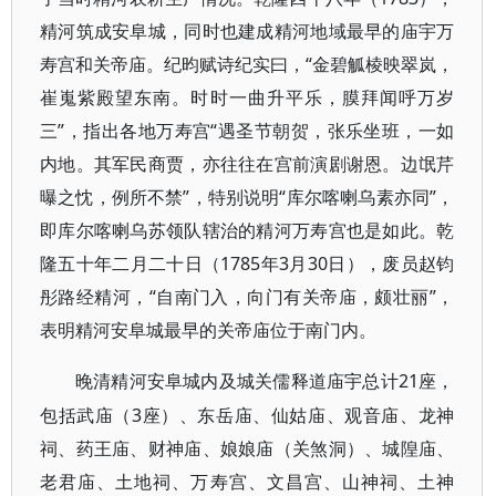
精河筑成安阜城，同时也建成精河地域最早的庙宇万
寿宫和关帝庙。纪昀赋诗纪实曰，“金碧觚棱映翠岚，
崔嵬紫殿望东南。时时一曲升平乐，膜拜闻呼万岁
三”，指出各地万寿宫“遇圣节朝贺，张乐坐班，一如
内地。其军民商贾，亦往往在宫前演剧谢恩。边氓芹
曝之忱，例所不禁”，特别说明“库尔喀喇乌素亦同”，
即库尔喀喇乌苏领队辖治的精河万寿宫也是如此。乾
隆五十年二月二十日（1785年3月30日），废员赵钧
彤路经精河，“自南门入，向门有关帝庙，颇壮丽”，
表明精河安阜城最早的关帝庙位于南门内。
21座，
晚清精河安阜城内及城关儒释道庙宇总计
包括武庙（3座）、东岳庙、仙姑庙、观音庙、龙神
祠、药王庙、财神庙、娘娘庙（关煞洞）、城隍庙、
老君庙、土地祠、万寿宫、文昌宫、山神祠、土神