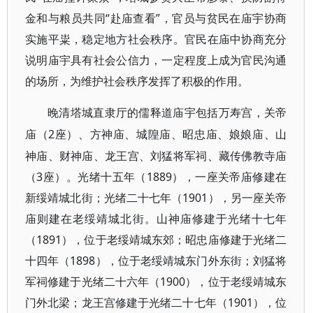
金和与粮员共同“赴庙查看”，官员与贫民在庙宇协商
实施平粜，稳定地方社会秩序。官民在庙中协商充分
说明庙宇具有社会公信力，一定程度上成为官民沟通
的场所，为维护社会秩序发挥了积极的作用。
晚清塔城直隶厅的儒释道庙宇包括万寿宫，关帝
2座）、方神庙、城隍庙、昭忠庙、娘娘庙、山
庙（
神庙、财神庙、龙王宫、刘猛将军祠、藏传佛教寺庙
（3座）。光绪十五年（1889），一座关帝庙修建在
新绥靖城北街；光绪二十七年（1901），另一座关帝
庙则建在老绥靖城北街。山神庙修建于光绪十七年
（1891），位于老绥靖城东郊；昭忠庙修建于光绪二
十四年（1898），位于老绥靖城东门外东街；刘猛将
军祠修建于光绪二十六年（1900），位于老绥靖城东
门外北梁；龙王宫修建于光绪二十七年（1901），位