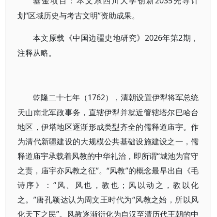
2035先导计
基金项目：本文系四川大学创新
划“区域历史与考古文明”资助成果。
2026年第2期，
本文原载《中国边疆史地研究》
注释从略。
1762），清朝设置伊犁将军总统
乾隆二十七年（
天山南北军政事务，直辖伊犁并就近管辖塔尔巴哈台
地区，伊塔地区逐渐形成类型齐全的儒释道庙宇。作
为清代新疆建设的大规模公共基础设施建设之一，儒
释道庙宇承载着风教的中华礼治，即所谓“城池为官守
之责，庙宇亦风教之征”。“风教”的概念最早出自《毛
诗序》：“风、风也，教也；风以动之，教以化
之。”唐孔颖达认为周文王时代为“风教之始，所以风
化天下之民”。风教逐渐衍化为自汉至清历代王朝的中