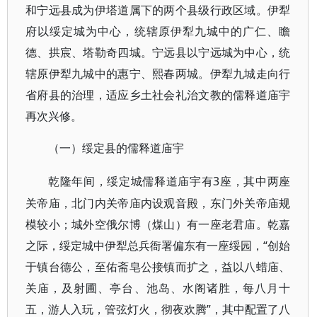
和宁远县成为伊塔道属下的两个县级行政区域。伊犁
府以绥定城为中心，统辖原伊犁九城中的广仁、瞻
德、拱宸、塔勒奇四城。宁远县以宁远城为中心，统
辖原伊犁九城中的惠宁、熙春两城。伊犁九城走向行
省府县的治理，适应乡土社会礼治文教的儒释道庙宇
再次兴修。
（一）绥定县的儒释道庙宇
3座，其中两座
乾隆年间，绥定城儒释道庙宇有
关帝庙，北门内关帝庙内设观音殿，东门外关帝庙规
模较小；城外空俄尔博（煤山）有一座老君庙。乾嘉
之际，绥定城中伊犁总兵衙署偏东有一座绥园，“创始
于镇台德公，至佑斋皂公接镇而扩之，益以八蜡庙、
关庙，及射圃、亭台、池岛、水阁诸胜，每八月十
五，游人入玩，管弦灯火，彻夜欢腾”，其中配置了八