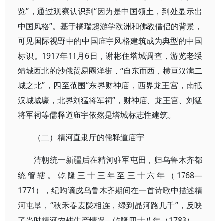
览”，通过观察认识到“因为是中国领土，到处显示出
中国风格”。基于橘瑞超游学欧洲和佛教僧侣的背景，
可见国际视野中的中国庙宇风格建筑成为典型的中国
标识。1917年11月6日，谢彬住塔城调查，游览老绥
靖城西北的沙俄贸易圈洋街，“自东而西，横亘汉满二
城之北”，四至范围“东界财神庙，西界龙王宫，南抵
汉城城壕，北界刘猛将军祠”，财神庙、龙王宫、刘猛
将军祠等儒释道庙宇依然是塔城标志性建筑。
（二）精河直隶厅的儒释道庙宇
清朝统一新疆后在精河驻军屯田，归乌鲁木齐都
1768—
统管辖。乾隆三十三年至三十六年（
1771），纪昀谪戍乌鲁木齐期间在一首诗歌中描述精
河屯垦，“秋禾春麦陇相连，绿到晶河路几千”，反映
了当时精河农耕生产情况。乾隆四十八年（1783），