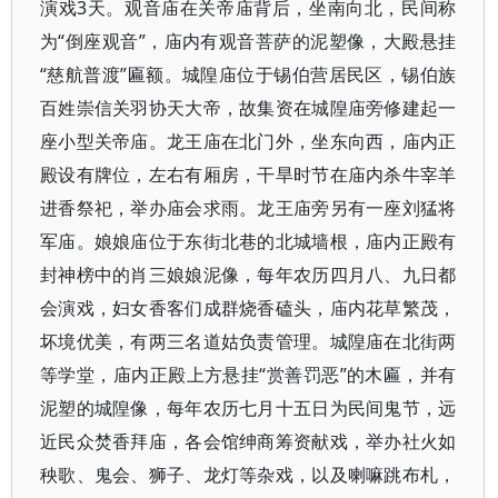
演戏3天。观音庙在关帝庙背后，坐南向北，民间称
为“倒座观音”，庙内有观音菩萨的泥塑像，大殿悬挂
“慈航普渡”匾额。城隍庙位于锡伯营居民区，锡伯族
百姓崇信关羽协天大帝，故集资在城隍庙旁修建起一
座小型关帝庙。龙王庙在北门外，坐东向西，庙内正
殿设有牌位，左右有厢房，干旱时节在庙内杀牛宰羊
进香祭祀，举办庙会求雨。龙王庙旁另有一座刘猛将
军庙。娘娘庙位于东街北巷的北城墙根，庙内正殿有
封神榜中的肖三娘娘泥像，每年农历四月八、九日都
会演戏，妇女香客们成群烧香磕头，庙内花草繁茂，
坏境优美，有两三名道姑负责管理。城隍庙在北街两
等学堂，庙内正殿上方悬挂“赏善罚恶”的木匾，并有
泥塑的城隍像，每年农历七月十五日为民间鬼节，远
近民众焚香拜庙，各会馆绅商筹资献戏，举办社火如
秧歌、鬼会、狮子、龙灯等杂戏，以及喇嘛跳布札，