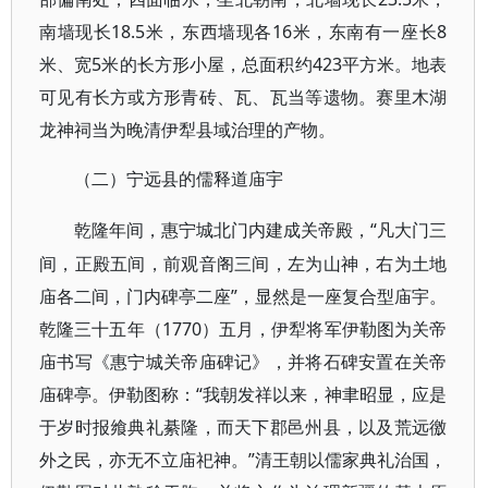
南墙现长18.5米，东西墙现各16米，东南有一座长8
米、宽5米的长方形小屋，总面积约423平方米。地表
可见有长方或方形青砖、瓦、瓦当等遗物。赛里木湖
龙神祠当为晚清伊犁县域治理的产物。
（二）宁远县的儒释道庙宇
“凡大门三
乾隆年间，惠宁城北门内建成关帝殿，
间，正殿五间，前观音阁三间，左为山神，右为土地
庙各二间，门内碑亭二座”，显然是一座复合型庙宇。
乾隆三十五年（1770）五月，伊犁将军伊勒图为关帝
庙书写《惠宁城关帝庙碑记》，并将石碑安置在关帝
庙碑亭。伊勒图称：“我朝发祥以来，神聿昭显，应是
于岁时报飨典礼綦隆，而天下郡邑州县，以及荒远徼
外之民，亦无不立庙祀神。”清王朝以儒家典礼治国，