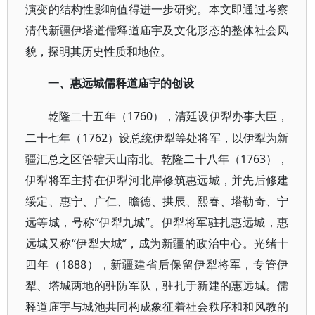
演变的结构性影响值得进一步研究。本文即通过考察
清代新疆伊塔道儒释道庙宇及文化形态的整体社会风
貌，探明其历史性质和地位。
一、惠远城儒释道庙宇的创设
1760），清廷设伊犁办事大臣，
乾隆二十五年（
二十七年（1762）设总统伊犁等处将军，以伊犁为新
疆汇总之区管辖天山南北。乾隆二十八年（1763），
伊犁将军主持在伊犁河北岸修筑惠远城，并先后修建
绥定、惠宁、广仁、瞻德、拱辰、熙春、塔勒奇、宁
远等城，号称“伊犁九城”。伊犁将军驻扎惠远城，惠
远城又称“伊犁大城”，成为新疆的政治中心。光绪十
四年（1888），新疆建省后保留伊犁将军，专管伊
犁、塔城两地的驻防军队，驻扎于新建的惠远城。儒
释道庙宇与城池共同构成象征着社会秩序和和风教的