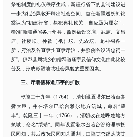
祭祀制度的礼仪秩序生成，新疆行省下的县制建设进
一步为礼治风教开辟出社会空间。首任新疆巡抚刘锦
棠认为“初建行省，祭祀典礼攸关，自应亟为厘定”，
奏准“新疆通省各厅州县，照例额设文庙、武庙、文昌
庙、社稷坛、神祗（祇）坛、先农坛、龙神祠各一
所，府治及各直隶州直隶厅治，并照例各设昭忠祠一
所”。伊犁县属城乡的儒释道庙宇及信仰文化由此比较
普及，形成形塑地域社会风貌的重要因素。
三、厅署儒释道庙宇的扩散
1764），清朝设置塔尔巴哈台参
乾隆二十九年（
赞大臣，并在塔尔巴哈台雅尔地方筑城，命名“肇
丰”。乾隆三十一年（1766），清朝改在楚呼楚地方
筑城，命名“绥靖”。同年设置塔尔巴哈台管粮理事抚
民同知，其后改抚民同知为通判，由陕甘总督从陕甘