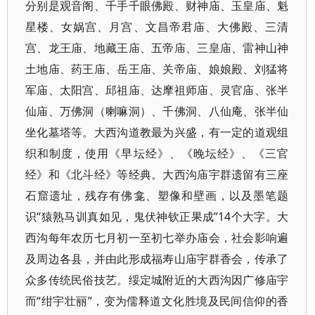
分别是观音阁、千手千眼佛殿、财神庙、玉皇庙、魁
星楼、女娲宫、月宫、文昌帝君庙、大佛殿、三清
宫、龙王庙、地藏王庙、五帝庙、三皇庙、雷神山神
土地庙、药王庙、岳王庙、关帝庙、娘娘殿、刘猛将
军庙、太阳宫、邱祖庙、达摩祖师庙、灵官庙、张半
仙庙、万佛洞（喇嘛洞）、千佛洞、八仙庵、张半仙
坐化墓塔等。大西沟道教最为兴盛，有一定的道观组
织和制度，使用《早坛经》、《晚坛经》、《三官
经》和《北斗经》等经典。大西沟庙宇群遗留有三座
石窟遗址，残存有佛龛、塑像和壁画，以及墨笔题
识“猿熟马训真如见，鬼伏神钦正果成”14个大字。大
西沟每年农历七月初一至初七举办庙会，社会影响遍
及周边各县，并由此形成福寿山庙宇群香会，传承了
众多传统民俗技艺。绥定城附近的大西沟因广修庙宇
而“绀宇壮丽”，变为儒释道文化胜境及民间信仰的香