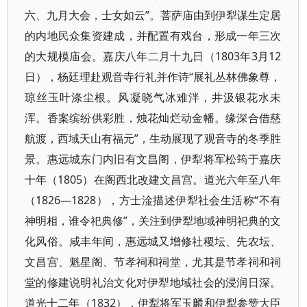
六、九月大会，士女如云”。菩萨庙由到伊犁谋生定居
的内地民众集资建成，并配置有戏台，形成一年三次
的大规模庙会。嘉庆八年二月十九日（1803年3月12
日），杨廷理赴观音寺行礼并作诗“展礼丛林佛象尊，
琼丝玉叶涤尘根。风凝晓气冰难泮，井汲银花水未
浑。香案缤纷供彩胜，烛花灿烂动金幡。缘深合借慈
航渡，西域天山有福元”，生动展现了观音寺的冬季胜
景。惠远城东门内旧有文昌阁，伊犁将军松筠于嘉庆
十年（1805）在阁西北改建文昌宫。道光六年至八年
（1826—1828），方士淦描述伊犁社会生活称“不有
神明相，谁令祀典修”，关注到伊犁地域神明祀典的文
化风俗。咸丰年间，惠远城又增修社稷坛、先农坛、
文昌宫、魁星阁、节孝祠和祠堂，尤其是节孝祠和祠
堂的修建说明礼治文化对伊犁地域社会的浸润日深。
道光十二年（1832），伊犁将军玉麟和伊犁参赞大臣