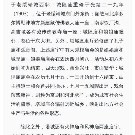
于老绥靖城西郭；城隍庙重修于光绪二十九年
（1903），位于老绥靖城东门外东街；额敏河北岸多
尔博勒津地方新建藏传佛教大庙一座，南乡铁厂沟、
高吉墩各有藏传佛教寺庙一座；城隍庙和娘娘庙毗
邻，都位于东大街。另外，塔城直隶厅还修建了孔子
庙和观音阁。上述庙宇中有大规模庙会的是娘娘庙和
城隍庙，娘娘庙庙会在农历四月初八，活动从初六开
始到初九结束，四天演戏，商业兴旺，市面繁华；城
隍庙庙会在农历七月十五，十三开始到十六结束，由
主持道士和会首共同操办，七月十五城隍出巡，戏台
演戏酬神，剧种为京剧和河北梆子，成为城市社会生
活的盛事。塔城庙会辐射远近城乡，映射出地方社会
生产与生活的各种形态。
除此之外，塔城还有火神庙和风神庙两座庙宇。