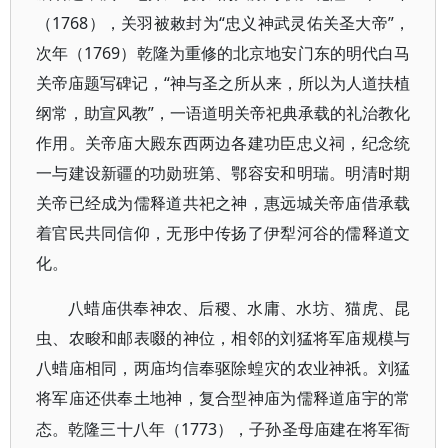
（1768），关羽被敕封为“忠义神武灵佑关圣大帝”，
次年（1769）乾隆为重修的北京地安门东的明代白马
关帝庙题写碑记，“神与圣之所从来，所以为人道扶植
纲常，助宣风教”，一语道明关帝祀典承载的礼治教化
作用。关帝庙大殿东西两边各建功臣忠义祠，纪念统
一与建设新疆的功勋班第、鄂容安和明瑞。明清时期
关帝已经成为儒释道共祀之神，惠远城关帝庙借承载
着官民共同信仰，无形中传扬了伊犁河谷的儒释道文
化。
八蜡庙供奉神农、后稷、水庸、水坊、猫虎、昆
虫、农畯和邮表啜的神位，相邻的刘猛将军庙规模与
八蜡庙相同，两庙均信奉驱除蝗灾的农业神祇。刘猛
将军庙还供奉土地神，复合型神庙为儒释道庙宇的常
1773），子孙圣母庙建在将军衙
态。乾隆三十八年（