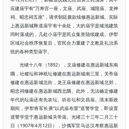
应建庙宇有“万寿宫一座，文庙、武庙、城隍庙、龙神
祠、昭忠祠五座”，请求朝廷拨款续修惠远新城。实际
上惠远新城释道庙宇有十余处，大的庙宇是城池建筑
同时落成的，几处小庙宇是民众集资陆续建成。伊犁
区域社会秩序恢复后，官民合力重建了文教及礼治系
统的各种类型庙宇。
1892），文庙修建在惠远新城东南
光绪十八年（
隅，社稷坛和神祇坛修建在惠远新城南三里，关帝庙
修建在惠远新城北街，龙王庙修建在惠远新城北郊，
昭忠祠修建在惠远新城西北隅。此外，无法确定修建
年代的坛庙还有先农坛、祈谷坛和文昌庙。清末新政
期间，伊犁将军长庚“以武庙布置”巡警学堂，即设置
巡警学堂于惠远新城关帝庙。光绪三十三年二月三十
日（1907年4月12日），沙俄军官马达汉考察惠远新