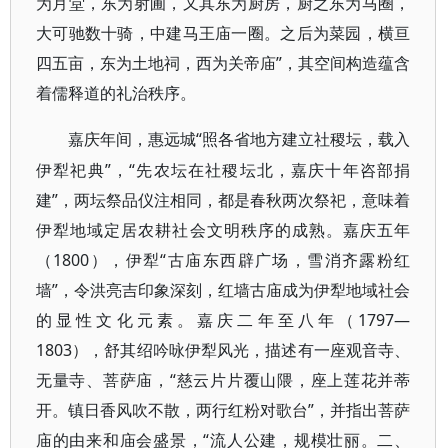
为月堂，东为射圃，又其东为厨房，厨之东为马圈，
大可驰数十骑，中建马王庙一圈。之后为菜园，横亘
四五亩，东为土地祠，西为关帝庙”，其空间构造蕴含
着儒释道的礼治秩序。
“照各省地方建立社稷坛，载入
嘉庆年间，惠远城
伊犁祀典”，“先农坛在社稷坛北，嘉庆十年咨部捐
建”，两坛祭品仪注相同，都是春秋两次祭祀，意味着
伊犁地域定居农耕社会文明秩序的成熟。嘉庆五年
（1800），伊犁“古庙东西辟广场，雪消齐露粉红
墙”，令洪亮吉印象深刻，红墙古庙成为伊犁地域社会
的显性文化元素。嘉庆二年至八年（1797—
1803），舒其绍吟咏伊犁风光，描述有一座观音寺、
无量寺、菩萨庙，“慈云片片覆山隈，座上莲花并蒂
开。镇日香风吹不散，两行红粉对歌台”，并指出菩萨
庙的由来和庙会盛景，“流人公建，规模壮丽。二、