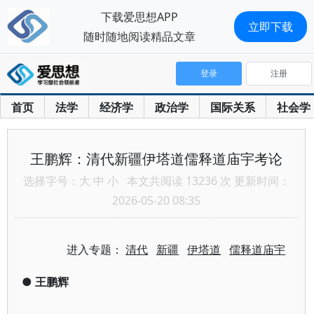
下载爱思想APP
立即下载
随时随地阅读精品文章
登录
注册
首页
法学
经济学
政治学
国际关系
社会学
王鹏辉：清代新疆伊塔道儒释道庙宇考论
选择字号：
大
中
小
本文共阅读 13236 次 更新时间：
2026-05-20 08:35
进入专题：
清代
新疆
伊塔道
儒释道庙宇
●
王鹏辉