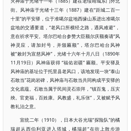
1885）建在老绥靖城东门外北
火神庙于光绪十一年（
街。风神庙于光绪十三年（1887）建在“距城二百一
十里”的平安驿，位于准噶尔盆地西缘山系进出准噶尔
盆地的交通要道，“老风口所横经之路，遇风难避”，
意在祈求平安。塔尔巴哈台参赞大臣额尔庆额奏请“风
神灵应，请加封号，并颁匾额”，塔尔巴哈台风神
被“敕封为宣慈风神”，光绪十六年十月八日（1890年
11月19日）风神庙获得 “福佑岩疆” 匾额。平安驿及
风神庙的基址位于托里县老风口，该地发现一块“泰山
石敢当”花岗岩碑，风神庙与石敢当共同构成平安驿的
文化底蕴。石敢当属于民间灵石崇拜，“镇百鬼，压灾
殃。官吏福，百姓康。风教盛，礼乐张”，又被赋予风
教礼治之意。
1910），日本大谷光瑞“探险队”的橘
宣统二年（
瑞超从西伯利亚进入塔城，橘瑞超“在街上散步游