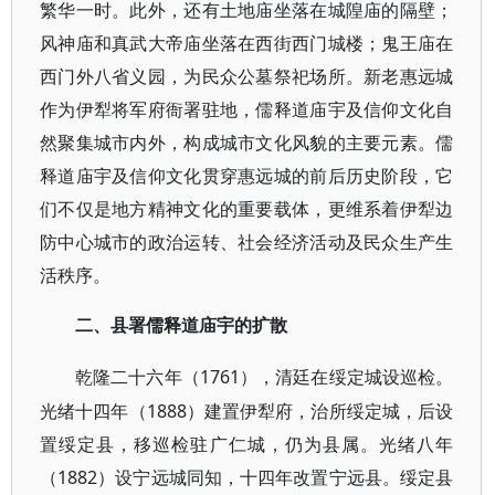
繁华一时。此外，还有土地庙坐落在城隍庙的隔壁；
风神庙和真武大帝庙坐落在西街西门城楼；鬼王庙在
西门外八省义园，为民众公墓祭祀场所。新老惠远城
作为伊犁将军府衙署驻地，儒释道庙宇及信仰文化自
然聚集城市内外，构成城市文化风貌的主要元素。儒
释道庙宇及信仰文化贯穿惠远城的前后历史阶段，它
们不仅是地方精神文化的重要载体，更维系着伊犁边
防中心城市的政治运转、社会经济活动及民众生产生
活秩序。
二、县署儒释道庙宇的扩散
1761），清廷在绥定城设巡检。
乾隆二十六年（
光绪十四年（1888）建置伊犁府，治所绥定城，后设
置绥定县，移巡检驻广仁城，仍为县属。光绪八年
（1882）设宁远城同知，十四年改置宁远县。绥定县