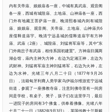
内有关帝庙、娘娘庙各一座，中城有真武庙、观音阁
各一座，西城有城隍庙、土地庙、山神庙各一座，西
门外有地藏王菩萨庙一座。晚清熙春城内则有城隍
庙、娘娘庙、观音阁、关帝庙、土地庙、山神庙共6
座儒释道庙宇。晚清宁远县城的儒释道庙宇有方神
庙、武庙（2座）、城隍庙、刘猛将军庙等，其中“东
门外南岔子有武庙，相传系国初建置”。方神庙归属两
湖会馆，庙内主神为方神，右边为定湘王神，左边为
武财神。刘猛将军庙主神刘猛将军，右边为火神，左
边为水神。光绪三年八月二十日（1877年9月26
日），法籍匈牙利裔人类学家乌伊福尔维游览宁远城
街道，参观了一座佛教寺庙，注意到佛寺里有一间房
间是学校，有桌子、凳子，孩子们在这里学习，最后
一进院子的房间有3个佛龛，供奉着佛像。光绪八年
七月二十一日（1882年9月3日），英国传教士兰斯戴