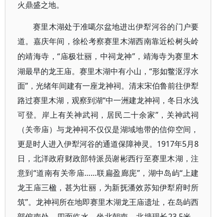
火鼎盛之地。
赛里木湖处于准噶尔盆地进出伊犁河谷的门户要
道。嘉庆年间，徐松考察赛里木湖西南靠近松树头岭
“庙极壮丽，中祠龙神”，靖海寺为赛里木
的靖海寺，
湖最早的龙王庙。赛里木湖中有小山，“形如鳖沤浮水
面”，光绪年间建有一座龙神祠。清末宋伯鲁前往伊犁
路过赛里木湖，观察到湖“中一洲建龙神祠，冬日水浅
可登。岸上有关神武祠，居民二十余家”，关神武祠
（关帝庙）与龙神祠不仅仅是湖域地带的信仰空间，
更是时人进入伊犁河谷的通道保障神灵。1917年5月8
日，北洋政府财政部特派员谢彬西行至赛里木湖，注
意到“道南有关帝庙……联扁盈廊庑”，湖中岛屿“上建
龙王庙三楹，甚为壮丽，为新抚潘效苏知伊犁府时所
筑”。龙神祠所在地即赛里木湖龙王庙遗址，在岛屿西
部偏南处，四面临水，坐北朝南，北墙现长23.5米，