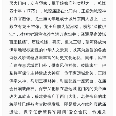
署大门内，立有塑像，属于娘娘庙的类型之一。乾隆
四十年（1775），城隍庙建在北门内，正殿为城隍神
和判官塑像。龙王庙同年建成于城外东南大坡上，正
殿立有龙王神像。龙王庙前为望河楼，横额“泽被伊
江”，对联为“源溯流沙气润万家烟井；泽通星宿波恬
百里帆穑”。历经乾隆、嘉庆、道光三朝，望河楼成为
伊犁地域标志性的中华人文景观，以其为题旨的各族
诗歌及歌谣蕴含着丰富的历史文化记忆。同年，风神
庙建在惠远城西门外，供奉风伯神位。乾隆末年，伊
犁将军保宁主持建成火神庙，位于惠远城北关，正殿
供奉火神、马明王和财神，对面配置一座戏台，在庙
会日演戏酬神。保宁又把原在惠远城北门内的关帝庙
改为真武庙，移建关帝庙于西门大街。老关帝庙的建
筑基址已经被考古勘探发现，即是后来存续的真武庙
遗址。保宁任伊犁将军期间“爱众恤民，怜难乐