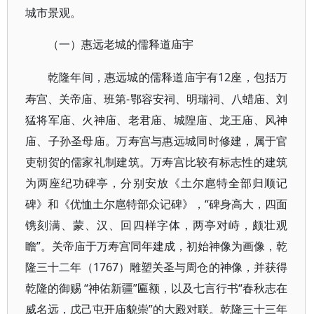
城市景观。
（一）惠远老城的儒释道庙宇
12座，包括万
乾隆年间，惠远城的儒释道庙宇有
寿宫、关帝庙、班第-鄂容安祠、明瑞祠、八蜡庙、刘
猛将军庙、火神庙、老君庙、城隍庙、龙王庙、风神
庙、子孙圣母庙。万寿宫与惠远城同时修建，属于官
吏朝贺的儒家礼制建筑。万寿宫比较有标志性的建筑
为两座纪功碑亭，分别安放《土尔扈特全部归顺记
碑》和《优恤土尔扈特部众记碑》，“碑身高大，四面
镌刻满、蒙、汉、回四样字体，两亭对峙，颇壮观
瞻”。关帝庙于万寿宫同年建成，初始神像为画像，乾
隆三十二年（1767）雕塑关圣与周仓的神像，并获得
乾隆的御赐 “神佑新疆”匾额，以及七言行书“春秋志在
威名远，戊己屯开庙貌崇”的大殿对联。乾隆三十三年