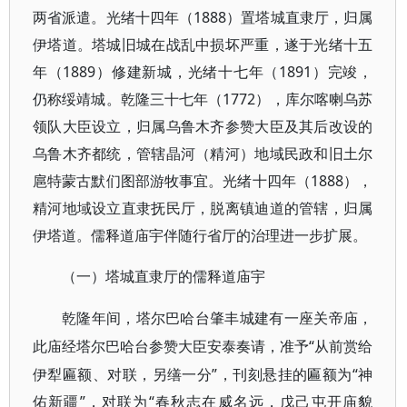
两省派遣。光绪十四年（1888）置塔城直隶厅，归属
伊塔道。塔城旧城在战乱中损坏严重，遂于光绪十五
年（1889）修建新城，光绪十七年（1891）完竣，
仍称绥靖城。乾隆三十七年（1772），库尔喀喇乌苏
领队大臣设立，归属乌鲁木齐参赞大臣及其后改设的
乌鲁木齐都统，管辖晶河（精河）地域民政和旧土尔
扈特蒙古默们图部游牧事宜。光绪十四年（1888），
精河地域设立直隶抚民厅，脱离镇迪道的管辖，归属
伊塔道。儒释道庙宇伴随行省厅的治理进一步扩展。
（一）塔城直隶厅的儒释道庙宇
乾隆年间，塔尔巴哈台肇丰城建有一座关帝庙，
“从前赏给
此庙经塔尔巴哈台参赞大臣安泰奏请，准予
伊犁匾额、对联，另缮一分”，刊刻悬挂的匾额为“神
佑新疆”，对联为“春秋志在威名远，戊己屯开庙貌