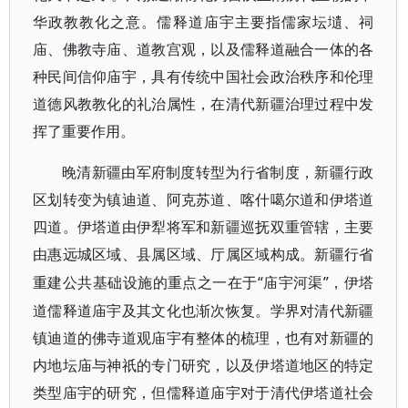
华政教教化之意。儒释道庙宇主要指儒家坛壝、祠
庙、佛教寺庙、道教宫观，以及儒释道融合一体的各
种民间信仰庙宇，具有传统中国社会政治秩序和伦理
道德风教教化的礼治属性，在清代新疆治理过程中发
挥了重要作用。
晚清新疆由军府制度转型为行省制度，新疆行政
区划转变为镇迪道、阿克苏道、喀什噶尔道和伊塔道
四道。伊塔道由伊犁将军和新疆巡抚双重管辖，主要
由惠远城区域、县属区域、厅属区域构成。新疆行省
“庙宇河渠”，伊塔
重建公共基础设施的重点之一在于
道儒释道庙宇及其文化也渐次恢复。学界对清代新疆
镇迪道的佛寺道观庙宇有整体的梳理，也有对新疆的
内地坛庙与神祇的专门研究，以及伊塔道地区的特定
类型庙宇的研究，但儒释道庙宇对于清代伊塔道社会