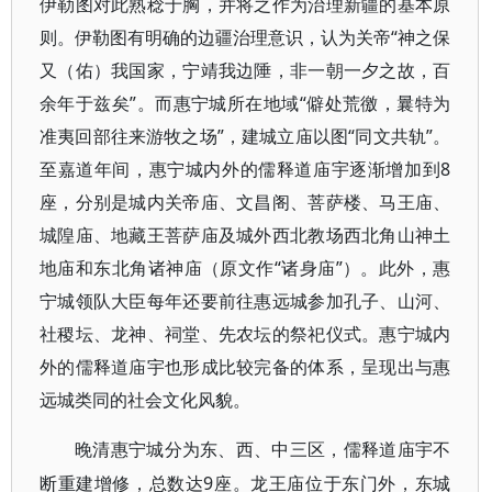
伊勒图对此熟稔于胸，并将之作为治理新疆的基本原
则。伊勒图有明确的边疆治理意识，认为关帝“神之保
又（佑）我国家，宁靖我边陲，非一朝一夕之故，百
余年于兹矣”。而惠宁城所在地域“僻处荒徼，曩特为
准夷回部往来游牧之场”，建城立庙以图“同文共轨”。
至嘉道年间，惠宁城内外的儒释道庙宇逐渐增加到8
座，分别是城内关帝庙、文昌阁、菩萨楼、马王庙、
城隍庙、地藏王菩萨庙及城外西北教场西北角山神土
地庙和东北角诸神庙（原文作“诸身庙”）。此外，惠
宁城领队大臣每年还要前往惠远城参加孔子、山河、
社稷坛、龙神、祠堂、先农坛的祭祀仪式。惠宁城内
外的儒释道庙宇也形成比较完备的体系，呈现出与惠
远城类同的社会文化风貌。
晚清惠宁城分为东、西、中三区，儒释道庙宇不
9座。龙王庙位于东门外，东城
断重建增修，总数达