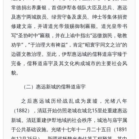
常德捐出养廉银，首倡伊犁各领队大臣及总兵、惠远
及惠宁两城旗员、绿营守备及废员、绅士等集体捐资
修建文庙，并请道光帝颁赐御制匾额。道光皇帝书
写“圣协时中”匾额，并在上谕中指出“远徼旗民，敬教
劝学”，“于治理大有裨益”，肯定“昭寰宇同文之治”的
边疆文教治理。至此，伊犁惠远城的儒释道庙宇臻于
完备，儒释道庙宇及其文化构成城市的主要社会风
貌。
（二）惠远新城的儒释道庙宇
之后惠远城历经战乱成为废墟，光绪八年
1882），清廷开始仿照老城在城北15里处重建惠远
（
新城。清廷重建伊犁地域的社会秩序，城池与庙宇属
于公共基础设施。光绪十七年十一月二十五日（1891
年12月25日），新疆巡抚魏光焘估算工程预算，其中