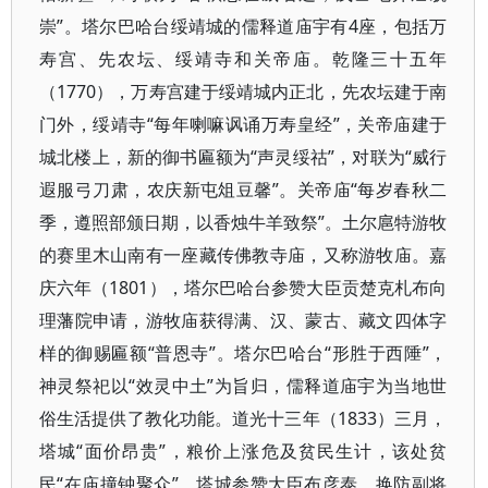
崇”。塔尔巴哈台绥靖城的儒释道庙宇有4座，包括万
寿宫、先农坛、绥靖寺和关帝庙。乾隆三十五年
（1770），万寿宫建于绥靖城内正北，先农坛建于南
门外，绥靖寺“每年喇嘛讽诵万寿皇经”，关帝庙建于
城北楼上，新的御书匾额为“声灵绥祜”，对联为“威行
遐服弓刀肃，农庆新屯俎豆馨”。关帝庙“每岁春秋二
季，遵照部颁日期，以香烛牛羊致祭”。土尔扈特游牧
的赛里木山南有一座藏传佛教寺庙，又称游牧庙。嘉
庆六年（1801），塔尔巴哈台参赞大臣贡楚克札布向
理藩院申请，游牧庙获得满、汉、蒙古、藏文四体字
样的御赐匾额“普恩寺”。塔尔巴哈台“形胜于西陲”，
神灵祭祀以“效灵中土”为旨归，儒释道庙宇为当地世
俗生活提供了教化功能。道光十三年（1833）三月，
塔城“面价昂贵”，粮价上涨危及贫民生计，该处贫
民“在庙撞钟聚众”，塔城参赞大臣布彦泰、换防副将