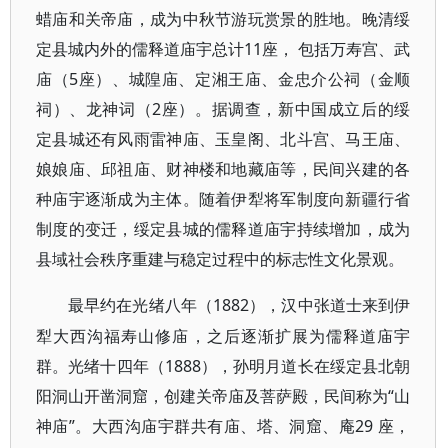
蜡庙和关帝庙，成为中秋节游玩赏景的胜地。晚清绥
定县城内外的儒释道庙宇总计11座， 包括万寿宫、武
庙（5座）、城隍庙、定湘王庙、金忠介公祠（金顺
祠）、龙神词（2座）。据调查，新中国成立后的绥
定县城还有风雨雷神庙、玉皇阁、北斗宫、马王庙、
娘娘庙、邱祖庙、财神楼和地藏庙等，民间兴建的各
种庙宇逐渐成为主体。随着伊犁将军制度向新疆行省
制度的变迁，绥定县城的儒释道庙宇持续增加，成为
县域社会秩序重建与稳定过程中的标志性文化景观。
1882），汉中张道士来到伊
最早约在光绪八年（
犁大西沟福寿山修庙，之后逐渐扩展为儒释道庙宇
群。光绪十四年（1888），孙明月道长在绥定县北朝
阳洞山开凿洞窟，创建关帝庙及菩萨殿，民间称为“山
神庙”。大西沟庙宇群共有庙、塔、洞窟、庵29 座，