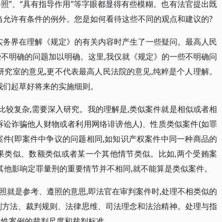
参照”、“具有指导作用”等字眼都显得有些模糊。也有法官提出既
应当允许有条件的例外。您是如何看待这些不同的观点和建议的?
和实务界在理解《规定》的有关内容时产生了一些疑问。最高人民
些不明确的问题加以明确。这里,我仅就《规定》的一些不明确问
研究室的意见,更不代表最高人民法院的意见,纯粹是个人理解。
我们起草好将来的实施细则。
比较复杂,需要深入研究。我的理解是,类似案件就是相似或者相
诉讼诈骗他人财物或者利用网络诽谤他人)、性质类似案件(如罪
案件(即案件中争议的问题相同,如知识产权案件中同一种商品的
果类似、数额类似或者某一个其他情节类似。比如,两个受贿案
果其他影响定罪量刑的重要情节并不相同,就不能算是类似案件。
参照就是参考、遵照的意思,即法官在审判案件时,处理不相类似的
判方法、裁判规则、法律思维、司法理念和法治精神。处理与指
导性案例的裁判尺度和裁判标准。