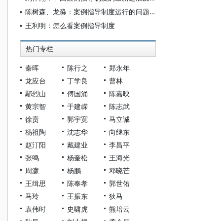
陈树森、龙淼：案例指导制度运行的问题、原因解析与机制重构
王利明：怎么看案例指导制度
热门专栏
秦晖
陈行之
郑永年
龙应台
丁学良
曹林
鄢烈山
傅国涌
陈嘉映
黄宗智
于建嵘
陈志武
徐贲
郭宇宽
马立诚
杨祖陶
沈志华
向继东
赵汀阳
戴建业
李昌平
张鸣
杨奎松
王海光
周濂
杨鹏
邓晓芒
王缉思
陈奉孝
郭世佑
马玲
王振东
狄马
袁伟时
史啸虎
熊培云