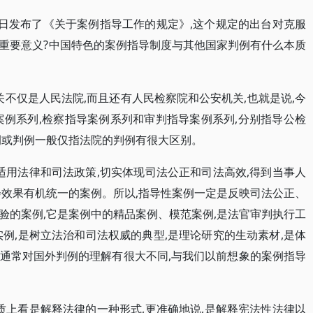
月26日发布了《关于案例指导工作的规定》,这个规定的出台对克服
重要意义?中国特色的案例指导制度与其他国家判例有什么本质
关不仅是人民法院,而且还有人民检察院和公安机关,也就是说,今
案例系列,检察指导案例系列和审判指导案例系列,分别指导公检
例或判例一般仅指法院的判例有很大区别。
适用法律和司法政策,切实体现司法公正和司法高效,得到当事人
会效果有机统一的案例。所以,指导性案例一定是反映司法公正、
验的案例,它是案例中的精品案例、模范案例,是法官审判执行工
例,是树立法治和司法权威的典型,是理论研究的生动素材,是体
通常对国外判例的理解有很大不同,与我们以前想象的案例指导
质上看是解释法律的一种形式,更准确地说,是解释宪法性法律以