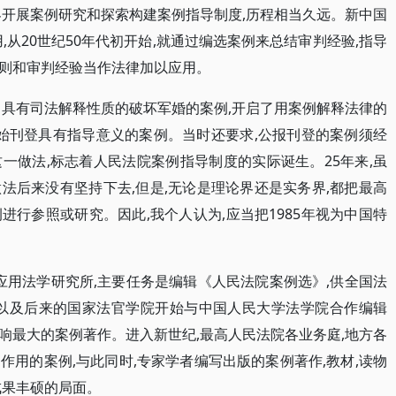
界开展案例研究和探索构建案例指导制度,历程相当久远。新中国
,从20世纪50年代初开始,就通过编选案例来总结审判经验,指导
则和审判经验当作法律加以应用。
了具有司法解释性质的破坏军婚的案例,开启了用案例解释法律的
开始刊登具有指导意义的案例。当时还要求,公报刊登的案例须经
一做法,标志着人民法院案例指导制度的实际诞生。25年来,虽
法后来没有坚持下去,但是,无论是理论界还是实务界,都把最高
行参照或研究。因此,我个人认为,应当把1985年视为中国特
国应用法学研究所,主要任务是编辑《人民法院案例选》,供全国法
院以及后来的国家法官学院开始与中国人民大学法学院合作编辑
响最大的案例著作。进入新世纪,最高人民法院各业务庭,地方各
用的案例,与此同时,专家学者编写出版的案例著作,教材,读物
成果丰硕的局面。