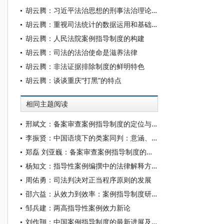
胡云腾：习近平法治思想的刑事法治理论及其指导下的新实践
胡云腾：重视司法统计的数据运用和基础建设
胡云腾：人民法院案例指导制度的构建
胡云腾：司法的法治使命是滋养法律
胡云腾：非法证据排除制度的鲜明特色
胡云腾：谈谈重庆“打黑”的特点
相同主题阅读
邢斌文：备案审查案例指导制度的定位与前瞻
李振贤：中国语境下的类案同判：意涵、机制与制度化
郑磊 刘亚巍：备案审查案例指导制度的里程碑
杨知文：指导性案例编撰中的法律解释方法及其运用
周佑勇：司法判决对正当程序原则的发展
邵六益：从效力到效率：案例指导制度研究进路反思
邹兵建：两高指导性案例效力新论
刘作翔：中国案例指导制度的最新进展及其问题