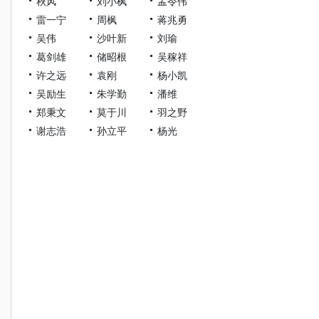
秋风
刘小枫
孟令伟
雷一宁
周枫
蒋兆勇
吴伟
沙叶新
刘瑜
葛剑雄
储昭根
吴稼祥
许之远
袁刚
杨小凯
吴励生
朱学勤
潘维
郑秉文
莫于川
羽之野
谢志浩
孙立平
杨光