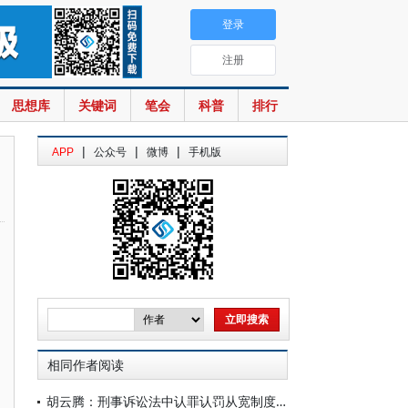
登录
注册
思想库
关键词
笔会
科普
排行
|
|
|
APP
公众号
微博
手机版
相同作者阅读
胡云腾：刑事诉讼法中认罪认罚从宽制度的若干思考