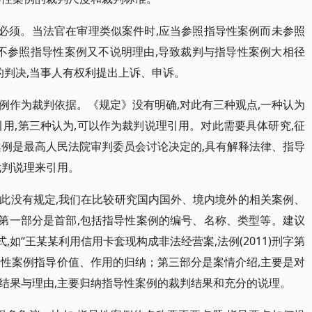
是必须。当法官在审理类似案件时,应当参照指导性案例而未参照
既不参照指导性案例又不说明理由,导致裁判与指导性案例大相径
的判决,当事人有权利提出上诉、申诉。
例作为裁判依据。《规定》没有明确,对此有三种观点,一种认为
用,第三种认为,可以作为裁判说理引用。对此需要具体研究,征
案例是最高人民法院审判委员会讨论决定的,具有解释法律、指导
裁判说理来引用。
此没有规定,我们在比较研究国内国外、境内境外的相关案例、
,第一部分是首部,包括指导性案例的编号、名称、类型等。建议
,如“王某某利用信用卡套现构成非法经营案,法例(2011)刑字第
导性案例指导价值、作用的归纳；第三部分是案情介绍,主要是对
结果与理由,主要归纳指导性案例的裁判结果和充分的说理。