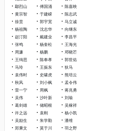
鄢烈山
傅国涌
陈嘉映
黄宗智
于建嵘
陈志武
徐贲
郭宇宽
马立诚
杨祖陶
沈志华
向继东
赵汀阳
戴建业
李昌平
张鸣
杨奎松
王海光
周濂
杨鹏
邓晓芒
王缉思
陈奉孝
郭世佑
马玲
王振东
狄马
袁伟时
史啸虎
熊培云
秋风
刘小枫
孟令伟
雷一宁
周枫
蒋兆勇
吴伟
沙叶新
刘瑜
葛剑雄
储昭根
吴稼祥
许之远
袁刚
杨小凯
吴励生
朱学勤
潘维
郑秉文
莫于川
羽之野