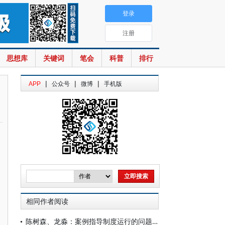
登录
注册
思想库
关键词
笔会
科普
排行
|
|
|
APP
公众号
微博
手机版
相同作者阅读
陈树森、龙淼：案例指导制度运行的问题、原因解析与机制重构