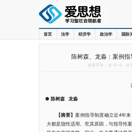
首页
法学
经济学
政治学
国际
陈树森、龙淼：案例指
选择字号：
大
中
小
本文共
●
陈树森
龙淼
【摘要】
案例指导制度确立近4年
大都是隐性适用。究其原因，与指导性