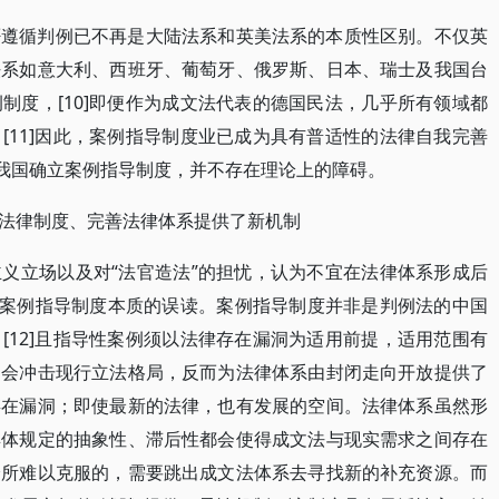
否遵循判例已不再是大陆法系和英美法系的本质性区别。不仅英
法系如意大利、西班牙、葡萄牙、俄罗斯、日本、瑞士及我国台
制度，[10]即便作为成文法代表的德国民法，几乎所有领域都
[11]因此，案例指导制度业已成为具有普适性的法律自我完善
在我国确立案例指导制度，并不存在理论上的障碍。
法律制度、完善法律体系提供了新机制
义立场以及对“法官造法”的担忧，认为不宜在法律体系形成后
对案例指导制度本质的误读。案例指导制度并非是判例法的中国
[12]且指导性案例须以法律存在漏洞为适用前提，适用范围有
不会冲击现行立法格局，反而为法律体系由封闭走向开放提供了
存在漏洞；即使最新的法律，也有发展的空间。法律体系虽然形
具体规定的抽象性、滞后性都会使得成文法与现实需求之间存在
身所难以克服的，需要跳出成文法体系去寻找新的补充资源。而