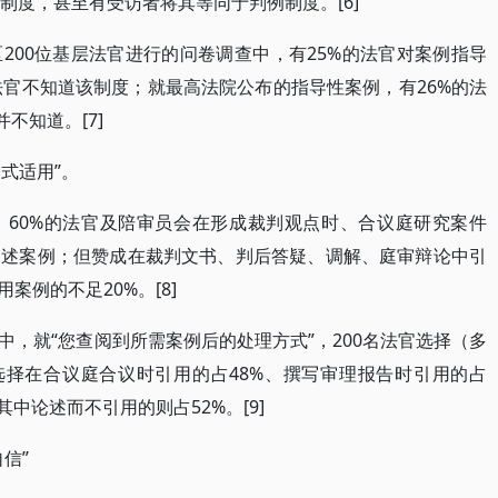
制度，甚至有受访者将其等同于判例制度。[6]
200位基层法官进行的问卷调查中，有25%的法官对案例指导
法官不知道该制度；就最高法院公布的指导性案例，有26%的法
不知道。[7]
式适用”。
，60%的法官及陪审员会在形成裁判观点时、合议庭研究案件
引述案例；但赞成在裁判文书、判后答疑、调解、庭审辩论中引
案例的不足20%。[8]
，就“您查阅到所需案例后的处理方式”，200名法官选择（多
而选择在合议庭合议时引用的占48%、撰写审理报告时引用的占
其中论述而不引用的则占52%。[9]
信”