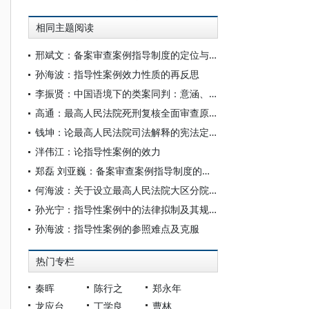
相同主题阅读
邢斌文：备案审查案例指导制度的定位与前瞻
孙海波：指导性案例效力性质的再反思
李振贤：中国语境下的类案同判：意涵、机制与制度化
高通：最高人民法院死刑复核全面审查原则再检视
钱坤：论最高人民法院司法解释的宪法定位
泮伟江：论指导性案例的效力
郑磊 刘亚巍：备案审查案例指导制度的里程碑
何海波：关于设立最高人民法院大区分院的设想
孙光宁：指导性案例中的法律拟制及其规制
孙海波：指导性案例的参照难点及克服
热门专栏
秦晖
陈行之
郑永年
龙应台
丁学良
曹林