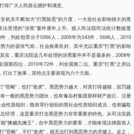
打得广大人民群众拥护和满意。
安机关不断加大“打黑除恶”的力度，一大批社会影响很大的黑
依法受理的“涉黑”案件逐年上升。据人民法院司法统计数据显
，判处犯罪分子5066人，2009年为543件，5696人，2010
黑恶势力的嚣张气焰，社会效果良好。其中尤以重庆“打黑”的影响
其实，重庆法院这几年处理的涉黑案件并不是最多的，2008年
列全国第四位，2010年72件，列全国第二位。重庆“打黑”之所以
势，打出了效果，其特点主要表现为六个方面。
打“苍蝇”，也打“老虎”。黑恶势力越大，对其打得越狠，惩罚越
既有一般的黑恶势力团伙，也有像岳村集团那样财产超亿、注册
黑社会性质组织；既有罪行较轻的黑社会性质组织成员，也有骗取
、总经理，这是重庆打击黑恶势力非常重要的特色。从司法实践
能“擒贼先擒王”，击中黑恶势力的要害，才能体现法律面前人
“苍蝇”，不打“老虎”，就无法打到黑恶势力的关键上。反之，