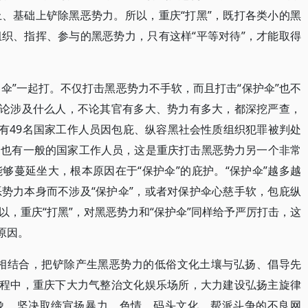
、基础上铲除黑恶势力。所以，重庆“打黑”，既打各类小的黑
织、指挥、参与的黑恶势力，只有这样“平等对待”，才能取得
护伞”一起打。不仅打击黑恶势力不手软，而且打击“保护伞”也不
不论涉及什么人，不论其官有多大、势力有多大，都深挖严查，
共有49名国家工作人员因包庇、纵容黑社会性质组织犯罪被判处
，也有一般的国家工作人员，这是重庆打击黑恶势力另一个非常
够蔓延坐大，根本原因在于“保护伞”的庇护。“保护伞”越多越
势力本身而不涉及“保护伞”，或者对保护伞心慈手软，包庇纵
，重庆“打黑”，对黑恶势力和“保护伞”同样给予严厉打击，这
原因。
红”相结合，把铲除产生黑恶势力的低俗文化土壤与弘扬、倡导先
过程中，重庆下大力气整治文化娱乐场所，大力建设弘扬主旋律
象，坚决取缔宣扬暴力、色情、码头文化、帮派斗争的不良网