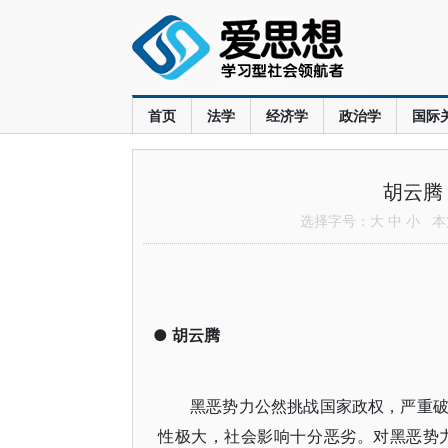
首页
法学
经济学
政治学
国际
胡云腾
选择字号：
大
中
小
本文
●
胡云腾
黑恶势力公然挑战国家政权，严重
性极大，社会影响十分恶劣。对黑恶势