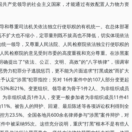
国共产党领导的社会主义国家，才能通过有效配置人力物力资
领导和尊重司法机关依法独立行使职权的有机统一。在总体部署
既不扩大也不缩小，定罪量刑既不拔高也不降低，切实体现依法
的统一领导，又尊重人民法院、人民检察院依法独立行使职权的
、人民检察院的意见受到市委的高度重视和充分尊重。在涉黑案
确提出了“依法、公正、文明、高效”的“八字铁律”，强调审
恶势力犯罪分子逃脱惩罚，更不能为片面追求“打黑成效”而扩大
认定“涉黑”犯罪指控；另对 16件案件中的107人部分变更起
3%和21%。变更组织、领导者为骨干1件2人、为非组织成员
、为非组织成员1件3人，变更一般参加者为非组织成员11件41
的11%。被告人的辩护、回避、最后陈述等各项诉讼权利得到全
方23.5%。全国各地共600余名律师参与“涉黑”案件辩护，对
件中被采纳95次。这些充分说明，重庆“打黑”根本不是有些人