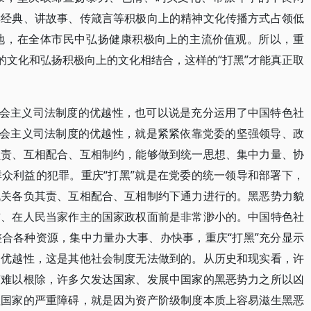
读经典、讲故事、传箴言等积极向上的精神文化传播方式占领低
地，在全体市民中弘扬健康积极向上的主流价值观。所以，重
的文化和弘扬积极向上的文化相结合，这样的“打黑”才能真正取
社会主义司法制度的优越性，也可以说是充分运用了中国特色社
社会主义司法制度的优越性，就是紧紧依靠党委的坚强领导、政
负责、互相配合、互相制约，能够做到统一思想、集中力量、协
众利益的犯罪。重庆“打黑”就是在党委的统一领导和部署下，
机关各负其责、互相配合、互相制约下通力进行的。黑恶势力貌
前、在人民当家作主的国家政权面前是非常渺小的。中国特色社
合各种资源，集中力量办大事、办快事，重庆“打黑”充分显示
的优越性，这是其他社会制度无法做到的。从历史和现实看，许
节难以根除，许多欠发达国家、发展中国家的黑恶势力之所以凶
理国家的严重障碍，就是因为资产阶级制度本质上容易滋生黑恶