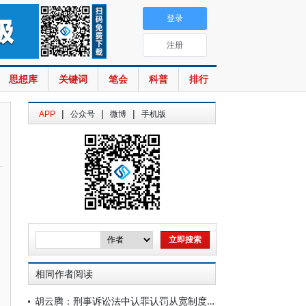
登录
注册
思想库
关键词
笔会
科普
排行
|
|
|
APP
公众号
微博
手机版
相同作者阅读
胡云腾：刑事诉讼法中认罪认罚从宽制度的若干思考