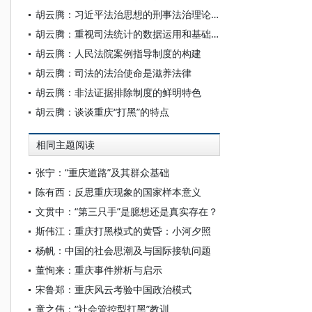
胡云腾：习近平法治思想的刑事法治理论及其指导下的新实践
胡云腾：重视司法统计的数据运用和基础建设
胡云腾：人民法院案例指导制度的构建
胡云腾：司法的法治使命是滋养法律
胡云腾：非法证据排除制度的鲜明特色
胡云腾：谈谈重庆“打黑”的特点
相同主题阅读
张宁：“重庆道路”及其群众基础
陈有西：反思重庆现象的国家样本意义
文贯中：“第三只手”是臆想还是真实存在？
斯伟江：重庆打黑模式的黄昏：小河夕照
杨帆：中国的社会思潮及与国际接轨问题
董恂来：重庆事件辨析与启示
宋鲁郑：重庆风云考验中国政治模式
童之伟：“社会管控型打黑”教训