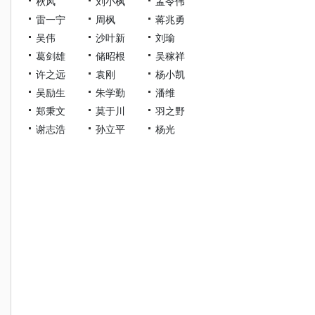
秋风
刘小枫
孟令伟
雷一宁
周枫
蒋兆勇
吴伟
沙叶新
刘瑜
葛剑雄
储昭根
吴稼祥
许之远
袁刚
杨小凯
吴励生
朱学勤
潘维
郑秉文
莫于川
羽之野
谢志浩
孙立平
杨光