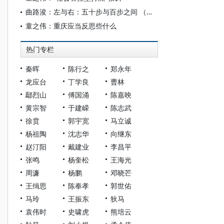
曲路浚：左与右：五十步与百步之间 （二十）——中国：需要心平气靜地反思
童之伟：重庆应当反思些什么
热门专栏
秦晖
陈行之
郑永年
龙应台
丁学良
曹林
鄢烈山
傅国涌
陈嘉映
黄宗智
于建嵘
陈志武
徐贲
郭宇宽
马立诚
杨祖陶
沈志华
向继东
赵汀阳
戴建业
李昌平
张鸣
杨奎松
王海光
周濂
杨鹏
邓晓芒
王缉思
陈奉孝
郭世佑
马玲
王振东
狄马
袁伟时
史啸虎
熊培云