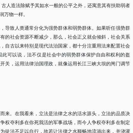
，古人造法除赋予其如水一般的公平之外，还寓意其有扶助弱者
润万物一样。
异，导致人类通常分化为强势群体和弱势群体。如果听任强势群
占有的社会资源不断减少，那么，社会正义就会倾斜，社会关系
此，自古以来特别是现代法治国家，都十分注重用法来配置社会
因此可以说，法不仅是社会中的弱势群体保护自由和权利的盔
或开关，运用法律治国理政，就像运用长江三峡大坝的闸门调节
何而来。在我看来，立法是法律之水的活水源头，立法的品质决
人争权夺利多在你死我活的军事战场，而今人争权夺利多在制定
因为徒法不足以自行，故若让法律之水顺畅地流淌出来，并浇灌