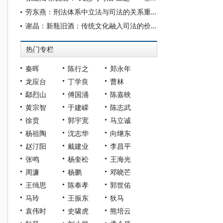
劳东燕：刑法体系中立法与司法的关系重构
谢晶：新瓶旧酒：传统文化融入司法的价值与路径
热门专栏
秦晖
陈行之
郑永年
龙应台
丁学良
曹林
鄢烈山
傅国涌
陈嘉映
黄宗智
于建嵘
陈志武
徐贲
郭宇宽
马立诚
杨祖陶
沈志华
向继东
赵汀阳
戴建业
李昌平
张鸣
杨奎松
王海光
周濂
杨鹏
邓晓芒
王缉思
陈奉孝
郭世佑
马玲
王振东
狄马
袁伟时
史啸虎
熊培云