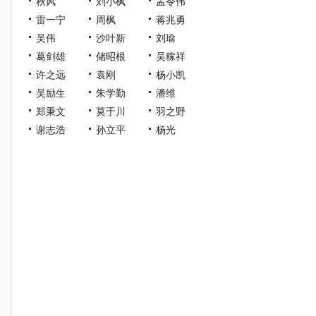
秋风
刘小枫
孟令伟
雷一宁
周枫
蒋兆勇
吴伟
沙叶新
刘瑜
葛剑雄
储昭根
吴稼祥
许之远
袁刚
杨小凯
吴励生
朱学勤
潘维
郑秉文
莫于川
羽之野
谢志浩
孙立平
杨光