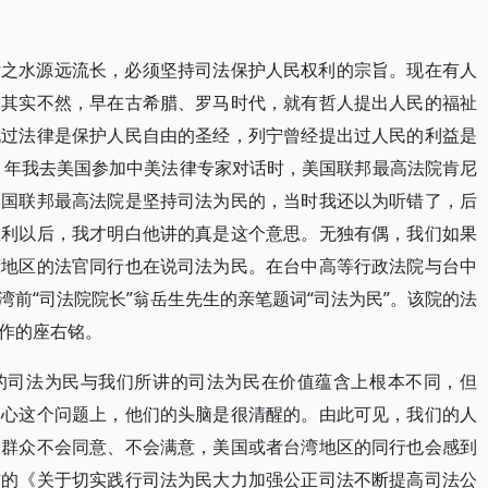
律之水源远流长，必须坚持司法保护人民权利的宗旨。现在有人
。其实不然，早在古希腊、罗马时代，就有哲人提出人民的福祉
说过法律是保护人民自由的圣经，列宁曾经提出过人民的利益是
11年我去美国参加中美法律专家对话时，美国联邦最高法院肯尼
美国联邦最高法院是坚持司法为民的，当时我还以为听错了，后
权利以后，我才明白他讲的真是这个意思。无独有偶，我们如果
湾地区的法官同行也在说司法为民。在台中高等行政法院与台中
前“司法院院长”翁岳生先生的亲笔题词“司法为民”。该院的法
作的座右铭。
的司法为民与我们所讲的司法为民在价值蕴含上根本不同，但
民心这个问题上，他们的头脑是很清醒的。由此可见，我们的人
民群众不会同意、不会满意，美国或者台湾地区的同行也会感到
布的《关于切实践行司法为民大力加强公正司法不断提高司法公