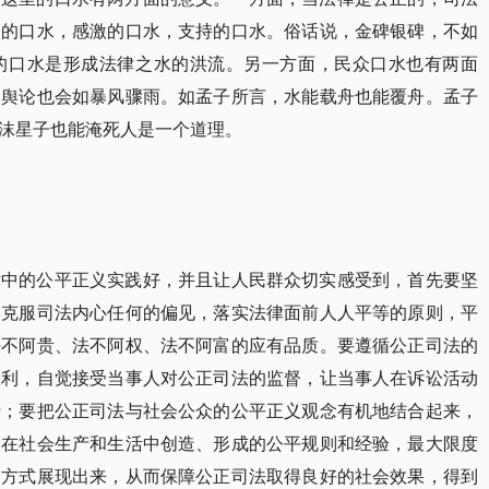
扬的口水，感激的口水，支持的口水。俗话说，金碑银碑，不如
的口水是形成法律之水的洪流。另一方面，民众口水也有两面
的舆论也会如暴风骤雨。如孟子所言，水能载舟也能覆舟。孟子
沫星子也能淹死人是一个道理。
律中的公平正义实践好，并且让人民群众切实感受到，首先要坚
，克服司法内心任何的偏见，落实法律面前人人平等的原则，平
法不阿贵、法不阿权、法不阿富的应有品质。要遵循公正司法的
权利，自觉接受当事人对公正司法的监督，让当事人在诉讼活动
行；要把公正司法与社会公众的公平正义观念有机地结合起来，
众在社会生产和生活中创造、形成的公平规则和经验，最大限度
的方式展现出来，从而保障公正司法取得良好的社会效果，得到