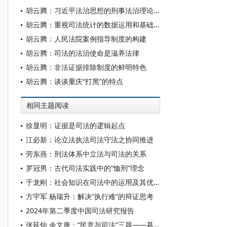
胡云腾：习近平法治思想的刑事法治理论及其指导下的新实践
胡云腾：重视司法统计的数据运用和基础建设
胡云腾：人民法院案例指导制度的构建
胡云腾：司法的法治使命是滋养法律
胡云腾：非法证据排除制度的鲜明特色
胡云腾：谈谈重庆“打黑”的特点
相同主题阅读
徐显明：证据是司法的逻辑起点
江必新：论立法执法司法守法之协同推进
劳东燕：刑法体系中立法与司法的关系
罗冠男：古代司法实践中的“恤刑”理念
于龙刚：社会知识在司法中的运用及其优化
方宇军 杨瑞升：解决“执行难”的辩证思考
2024年第二季度中国司法研究报告
张延灿 余文唐：“民意与司法”三题——基于和谐司法的辨思