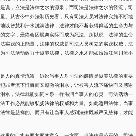
就是说，立法是法律之水的源泉，而司法是法律之水的径流，司
流量。从古今中外法制历史看，只有司法人员对法律实施不断地
传地以智慧和汗水滋润法律，法律才能不断获得鲜活的生命力与
巴的文字，最终会因脱离实际而成为死法。所以说，法律的生命
司法实践的正能量，法律的权威是司法人员树立的实践权威，法
因为司法活动致力于滋养法律，法律之水才能如滚滚江河川流不
泪是人的真情流露，诉讼当事人对司法的感情是滋养法律的重要
法犯罪者流下忏悔而又感激的泪水，让被害人流下痛快而又感谢
的泪水，法律就能如同甘泉一样滋润当事人的心灵，司法活动一
司法工作必然能够弘扬法律的权威和力量。如此适用法律，当事
到法律是慈祥的。而只有让当事人感到法律既威严又慈祥，才能
。这里的口水有两方面的意义。一方面，当法律是公正的，司法