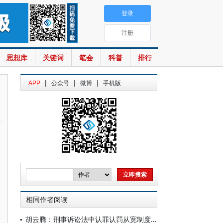
登录
注册
思想库
关键词
笔会
科普
排行
|
|
|
APP
公众号
微博
手机版
相同作者阅读
胡云腾：刑事诉讼法中认罪认罚从宽制度的若干思考