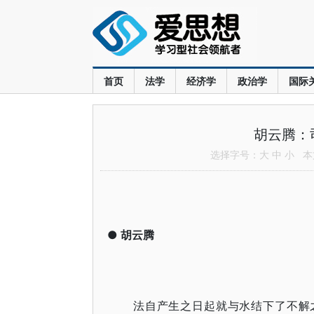
首页
法学
经济学
政治学
国际
胡云腾：
选择字号：
大
中
小
本文
●
胡云腾
法自产生之日起就与水结下了不解