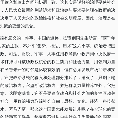
决于输入和输出之间的协调一致。这其实是说好的治理要使社会
系，人民大众最新的利益诉求和政治参与要求要体现在政府的决
也决定了人民大众的政治性格和社会文明程度。因此，治理是在
决策的变量的集合。
很有意义的一件事。中国的道路，按谭嗣同先生所言：“两千年
法家的主张，不外乎“集势、抱法、用术”这六个字。统治者把国
行政、司法、财税、军事、人事任用权等集中收归到中央政府一
权术打掉可能威胁政权核心的权贵势力和社会力量，用强制力量
，在民智未开的时代是比较有效的，但在必须发展市场经济和实
的。它把政治系统的输入和处理部分排斥了，消灭了，只剩下输
制的政治权力；它垄断政治权力，并把群众力量排斥在外；它把
同意。这即意味着，它不是要建立政府和社会之间的良性互动关
塑社会，用政治强力取缔社会自由，思想、文化、经济、科技都
死水、万马齐喑，那么这个国家怎能发展进步呢？在全球化的竞
现的所谓富国强兵，终究敌不过以自由社会作为发动机的国家，