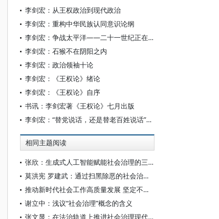
李剑宏：从王权政治到现代政治
李剑宏：重构中华民族认同意识论纲
李剑宏：争战太平洋——二十一世纪正在进行中的中美博弈
李剑宏：石猴不在阴阳之内
李剑宏：政治领袖十论
李剑宏：《王权论》绪论
李剑宏：《王权论》自序
书讯：李剑宏著《王权论》七月出版
李剑宏：“替党说话，还是替老百姓说话”反映的党性与人民性
相同主题阅读
张欣：生成式人工智能赋能社会治理的三重维度
莫洪宪 罗建武：通过扫黑除恶的社会治理——以贯彻落实《反有组织犯罪法》为视角
推动新时代社会工作高质量发展 坚定不移走中国特色社会主义社会治理之路
谢立中：浅议“社会治理”概念的含义
张文显：在法治轨道上推进社会治理现代化——《法律与社会治理》 卷首语 （代）