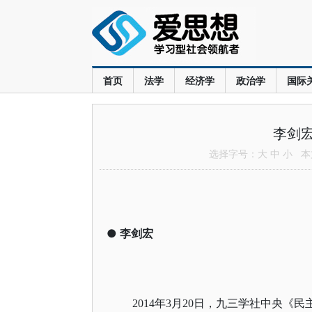
首页
法学
经济学
政治学
国际
李剑
选择字号：
大
中
小
本文
●
李剑宏
2014年3月20日，九三学社中央