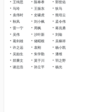
王缉思
陈奉孝
郭世佑
马玲
王振东
狄马
袁伟时
史啸虎
熊培云
秋风
刘小枫
孟令伟
雷一宁
周枫
蒋兆勇
吴伟
沙叶新
刘瑜
葛剑雄
储昭根
吴稼祥
许之远
袁刚
杨小凯
吴励生
朱学勤
潘维
郑秉文
莫于川
羽之野
谢志浩
孙立平
杨光