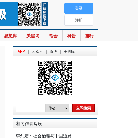
登录
注册
思想库
关键词
笔会
科普
排行
|
|
|
APP
公众号
微博
手机版
相同作者阅读
李剑宏：社会治理与中国道路