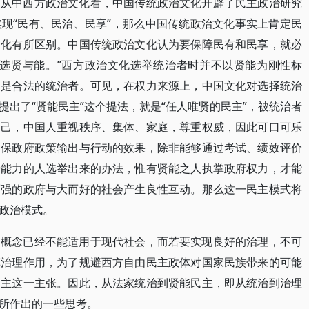
。从中西方政治文化看，中国传统政治文化开辟了民主政治研究
现“民有、民治、民享”，那么中国传统政治文化事实上肯定民
文化有所区别。中国传统政治文化认为要保障民有和民享，就必
，选贤与能。”西方政治文化选举统治者时并不以贤能为刚性标
便是合法的统治者。可见，在权力来源上，中国文化对选择统治
出了“贤能民主”这个提法，就是“任人唯贤的民主”，被统治者
自己，中国人重视秩序、集体、家庭，尊重权威，因此可口可乐
确保政府政策输出与行动的效果，除非能够通过考试、绩效评价
治能力的人选举出来的办法，惟有贤能之人执掌政府权力，才能
而强的政府与大而好的社会产生良性互动。那么这一民主模式将
政治模式。
个概念已经不能适用于现代社会，而若要实现良好的治理，不可
挥治理作用，为了规避西方自由民主政体对国家民族带来的可能
民主这一主张。因此，从法家统治到贤能民主，即从统治到治理
所作出的一些思考。