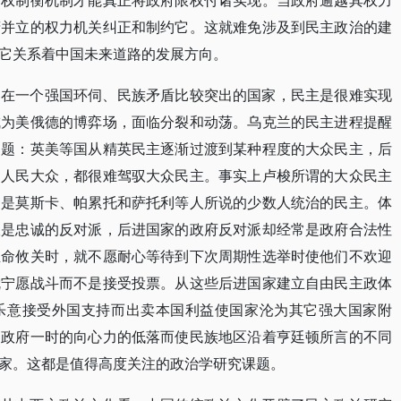
分权制衡机制才能真正将政府限权付诸实现。当政府逾越其权力
府并立的权力机关纠正和制约它。这就难免涉及到民主政治的建
它关系着中国未来道路的发展方向。
，在一个强国环伺、民族矛盾比较突出的国家，民主是很难实现
成为美俄德的博弈场，面临分裂和动荡。乌克兰的民主进程提醒
问题：英美等国从精英民主逐渐过渡到某种程度的大众民主，后
到人民大众，都很难驾驭大众民主。事实上卢梭所谓的大众民主
只是莫斯卡、帕累托和萨托利等人所说的少数人统治的民主。体
派是忠诚的反对派，后进国家的政府反对派却经常是政府合法性
生命攸关时，就不愿耐心等待到下次周期性选举时使他们不欢迎
就宁愿战斗而不是接受投票。从这些后进国家建立自由民主政体
乐意接受外国支持而出卖本国利益使国家沦为其它强大国家附
，政府一时的向心力的低落而使民族地区沿着亨廷顿所言的不同
家。这都是值得高度关注的政治学研究课题。