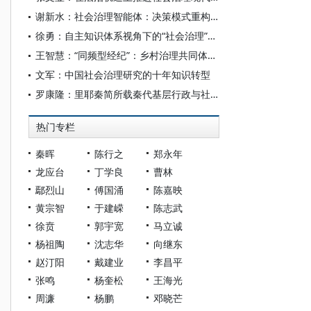
谢新水：社会治理智能体：决策模式重构与典型风险防范
徐勇：自主知识体系视角下的“社会治理”相关概念探讨
王智慧：“同频型经纪”：乡村治理共同体中的角色适配
文军：中国社会治理研究的十年知识转型
罗康隆：里耶秦简所载秦代基层行政与社会治理
热门专栏
秦晖
陈行之
郑永年
龙应台
丁学良
曹林
鄢烈山
傅国涌
陈嘉映
黄宗智
于建嵘
陈志武
徐贲
郭宇宽
马立诚
杨祖陶
沈志华
向继东
赵汀阳
戴建业
李昌平
张鸣
杨奎松
王海光
周濂
杨鹏
邓晓芒