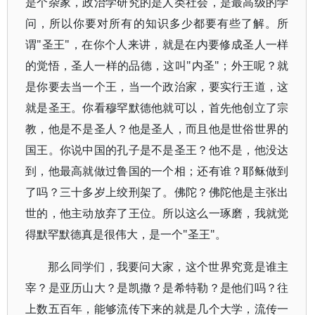
是个杂家，政治学研究的是人类社会，是最高级的学
问，所以你要对所有的知识多少都要有些了解。所
谓"圣王"，在你个人来讲，就是在内要修成圣人一样
的觉悟，圣人一样的品德，这叫"内圣"；外王呢？就
是你要去当一个王，当一个政治家，要实行王道，这
就是圣王。你看穆罕默德他就可以，首先他创立了宗
教，他是不是圣人？他是圣人，而且他是世俗世界的
国王。你说中国的孔子是不是圣王？他不是，他没达
到，他最高就做过鲁国的一个相；还有谁？耶稣做到
了吗？三十多岁上绞刑架了。佛陀？佛陀他是主张出
世的，他主动放弃了王位。所以这么一琢磨，我就觉
得默罕默德真是很伟大，是一个"圣王"。
那么同学们，我要问大家，这个世界究竟是谁主
宰？是亚历山大？是凯撒？是希特勒？是他们吗？往
上数五百年，能够流传下来的就是几个大学，流传一