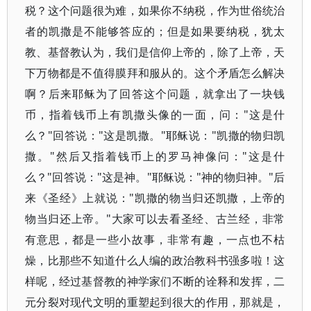
税？这个问题很为难，如果你不纳税，作为世俗统治
者的凯撒是不能够答应的；但是如果要纳税，犹太
教、基督教认为，我们是信仰上帝的，除了上帝，天
下万物都是不值得膜拜和服从的。这个矛盾怎么解决
啊？后来耶稣为了回答这个问题，就拿出了一块钱
币，指着钱币上有凯撒头像的一面，问："这是什
么？"回答说："这是凯撒。"耶稣说："凯撒的物归凯
撒。"然后又指着钱币上的罗马神像问："这是什
么？"回答说："这是神。"耶稣说："神的物归神。"后
来《圣经》上就说："凯撒的物当归还凯撒，上帝的
物当归还上帝。"大家可以去看圣经、古兰经，非常
有意思，都是一些小故事，非常有趣，一点也不枯
燥，比那些不知道什么人编的政治教科书强多啦！这
样呢，经过基督教的神学家们不断的诠释和发挥，二
元分裂对现代文明的重塑起到很大的作用，那就是，