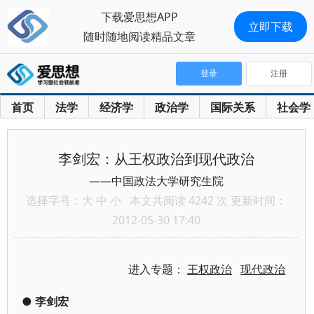
下载爱思想APP
立即下载
随时随地阅读精品文章
登录
注册
首页
法学
经济学
政治学
国际关系
社会学
李剑宏：从王权政治到现代政治
——中国政法大学研究生院
选择字号：
大
中
小
本文共阅读 4242 次 更新时间：
2012-05-30 17:40
进入专题：
王权政治
现代政治
●
李剑宏