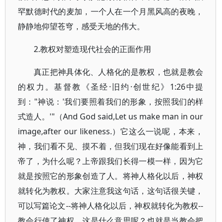
罕默德时代的麦加，一个人在一个月黑风高的夜晚，
静静地仰望苍穹，感受天地的伟大。
2.教权对塑造现代社会的正面作用
真正把神具体化、人格化的是教权，也就是教会
的权力。基督教《圣经·旧约·创世纪》1:26中提
到："神说：'我们要照着我们的形象，按照我们的样
式造人。'"（And God said,Let us make man in our
image,after our likeness.）它这么一说呢，本来，
神，我们看不见、摸不着，但我们现在好像能看到上
帝了，为什么呢？上帝跟我们长得一模一样，因为它
就是按照它的形象创造了人。将神人格化以后，神权
就转化为教权。大家注意我这句话，这句话很关键，
可以写篇论文--将神人格化以后，神权就转化为教权--
教会行使了神权。这是什么意思呢？也就是当教会把