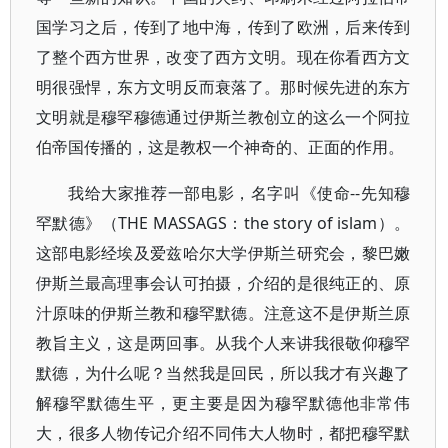
国学习之后，传到了地中海，传到了欧洲，后来传到
了整个西方世界，改变了西方文明。现在你看西方文
明很强悍，东方文明反而衰落了。那时候先进的东方
文明就是穆罕穆德通过伊斯兰教创立的这么一个阿拉
伯帝国传播的，这是教权一个神奇的、正面的作用。
我给大家推荐一部电影，名字叫《使命--先知穆
罕默德》（THE MASSAGS：the story of islam）。
这部电影经埃及爱兹哈尔大学伊斯兰研究会，黎巴嫩
伊斯兰最高理事会认可拍摄，介绍的是很纯正的、原
汁原味的伊斯兰教和穆罕默德。注意这不是伊斯兰原
教旨主义，这是两回事。从我个人来讲我很敬仰穆罕
默德，为什么呢？当然我是回民，所以我才有兴趣了
解穆罕默德生平，更主要是因为穆罕默德他非常伟
大，很多人物传记介绍不同伟大人物时，都把穆罕默