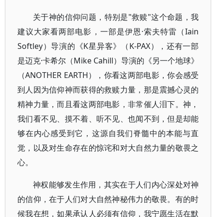
关于神的信仰问题，特别是"救赎"这个命题，我
建议大家看两部电影，一部是伊恩·索夫特雷（Iain
Softley）导演的《K星异客》（K-PAX），还有一部
是迈克·卡希尔（Mike Cahill）导演的《另一个地球》
（ANOTHER EARTH），你看这两部电影，你会感受
到人因为信仰神而获得的救赎力量，那是震撼心灵的
精神力量，而且看这两部电影，非常催人泪下。神，
我们看不见、摸不着、听不见、也闻不到，但是却能
够在内心感受到它，这源自我们脊髓中的本能与直
觉，以及对生命存在的惊诧和对大自然力量的敬畏之
心。
神权能够发生作用，其实在于人们内心深处对神
的信仰，在于人们对大自然神秘伟力的敬畏。有的时
候我在想，如果承认人必须有信仰，我宁愿生活在默