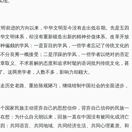
实现。
失文明前进的方向以来，中华文明至今没有走出低谷期。先是五四
中华文明体系，却没有重新锻造出新的精神价值体系。改革开放
两种偏颇的学风：一是盲目的学风，一些学者忘记了传统文化的
化不分良莠一概接受；二是浮躁的学风，一些学者以绝对的否定
断章取义、不求甚解的态度和追求时髦的语词批判传统文化，甚
煞了。这两类学者，人数不多，影响力却颇大。
重走历史老路、重拾陈规陋习，继续钳制中国社会的全面进步，
一个国家民族主动背弃自己的思想信仰，背弃自己信仰的民族一
总在想：为什么自元朝以来，回族一直在中国没有被同化或消亡
有四：共同语言、共同地域、共同经济生活、共同心理素质。和