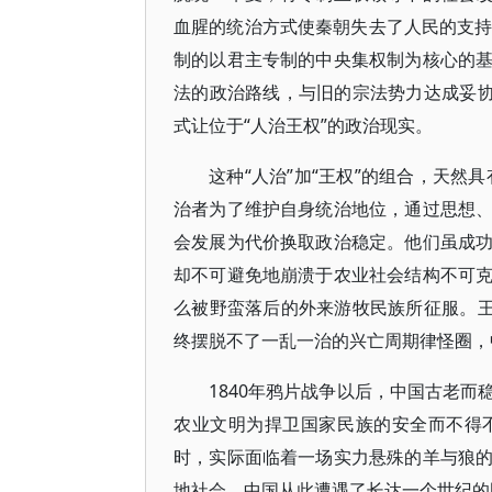
血腥的统治方式使秦朝失去了人民的支持
制的以君主专制的中央集权制为核心的
法的政治路线，与旧的宗法势力达成妥协
式让位于“人治王权”的政治现实。
这种“人治”加“王权”的组合，天然具
治者为了维护自身统治地位，通过思想
会发展为代价换取政治稳定。他们虽成
却不可避免地崩溃于农业社会结构不可
么被野蛮落后的外来游牧民族所征服。王
终摆脱不了一乱一治的兴亡周期律怪圈，
1840年鸦片战争以后，中国古老
农业文明为捍卫国家民族的安全而不得
时，实际面临着一场实力悬殊的羊与狼
地社会，中国从此遭遇了长达一个世纪的