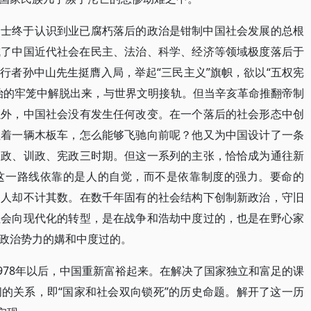
之士终于认识到业已腐朽落后的政治是钳制中国社会发展的总根
成了中国近代社会在民主、法治、科学、经济等领域极度落后于
行者孙中山先生挺膺入局，举起“三民主义”旗帜，欲以“五权宪
治的牢笼中解脱出来，与世界文明接轨。但当辛亥革命推翻帝制
以外，中国社会没有发生任何改变。在一个落后的社会形态中创
拉着一辆木板车，怎么能够飞驰向前呢？他又为中国设计了一条
军政、训政、宪政三时期。但这一系列的主张，恰恰成为通往新
这一路线依靠的是人的自觉，而不是依靠制度的强力。要命的
的人却不计其数。在数千年固有的社会结构下创制新政治，守旧
社会向现代化的转型，是在战争和浩劫中度过的，也是在野心家
政治势力的媾和中度过的。
1978年以后，中国重新富裕起来。在解决了国家独立和富足的课
的关系，即“国家和社会双向锁死”的历史命题。解开了这一历