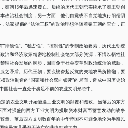
，秦朝15年后迅速覆亡。后继的历代王朝忠实继承了秦王朝创
基本政治社会制度，另一方面，他们自觉或不自觉地执行阳儒阴
，法家提倡的“法治王权”的政治理想伴随着秦王朝的灭亡，正
有“排他性”、“独占性”、“控制性”的专制政治要素，历代王朝统
、政治和经济政策精密地控制社会绝大部分资源，不惜以牺牲社
功禁锢社会发展的脚步，因而免于社会变革对政治统治的威胁，
克服之矛盾。历代王朝，要么被奋起反抗的失地农民所推翻，要
权政治制造的“国家和社会双向锁死”的局面，造成中国历史始
中国社会一直处于裹足不前的农业文明形态中。
而稳定的农业文明开始遭遇工业文明的颠覆和毁败。当落后的东方
不面对强盛的西方工业文明为攫取资本财富而蓄意发动的战争
的较量。落后西方文明数百年的中华帝国不可避免地沦为半殖民
国家民族几乎濒于沦亡的悲惨劫难之中。