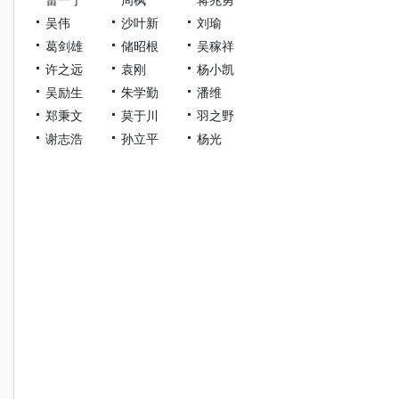
吴伟
沙叶新
刘瑜
葛剑雄
储昭根
吴稼祥
许之远
袁刚
杨小凯
吴励生
朱学勤
潘维
郑秉文
莫于川
羽之野
谢志浩
孙立平
杨光