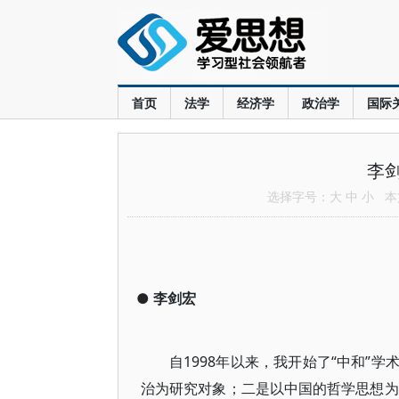
首页
法学
经济学
政治学
国际
李
选择字号：
大
中
小
本文
●
李剑宏
自1998年以来，我开始了“中和”
治为研究对象；二是以中国的哲学思想为