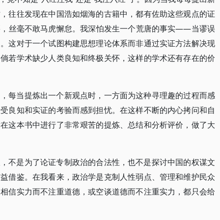
时，往往发现在中国浩如烟海的古籍中，都有佐助这些观点的证
籍，丝毫不敢马虎懈怠。我深怕发生一个荒唐的事实——当谬误
了。这对于一个试图构建思想理论体系而非通过实证方法解决现
。倘若学术缺少人类良知和终极关怀，这样的学术还有存在的价
中，每当提炼出一个新观点时，一方面为这种寻理趣的过程而感
经受良知和实证的考验而感到担忧。在这样不断的内心拷问和自
律在这本书中进行了非常艰苦的提炼、总结和分析评价，做了大
版，不是为了论证专制政治的合法性，也不是探讨中国的权谋文
有益借鉴。在我看来，政治学是克制人性弱点、管理和维护民众
只相信实力而不注重道德，或空谈道德而不注重实力，都只会给