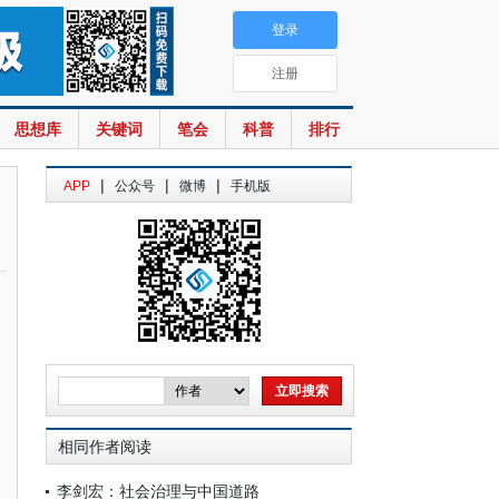
登录
注册
思想库
关键词
笔会
科普
排行
|
|
|
APP
公众号
微博
手机版
相同作者阅读
李剑宏：社会治理与中国道路