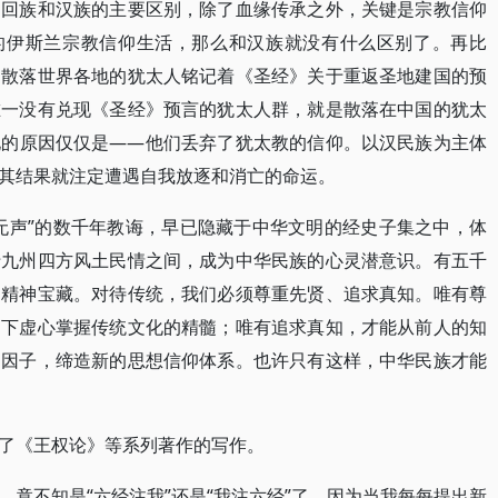
。回族和汉族的主要区别，除了血缘传承之外，关键是宗教信仰
”的伊斯兰宗教信仰生活，那么和汉族就没有什么区别了。再比
当散落世界各地的犹太人铭记着《圣经》关于重返圣地建国的预
唯一没有兑现《圣经》预言的犹太人群，就是散落在中国的犹太
化的原因仅仅是——他们丢弃了犹太教的信仰。以汉民族为主体
其结果就注定遭遇自我放逐和消亡的命运。
无声”的数千年教诲，早已隐藏于中华文明的经史子集之中，体
于九州四方风土民情之间，成为中华民族的心灵潜意识。有五千
的精神宝藏。对待传统，我们必须尊重先贤、追求真知。唯有尊
提下虚心掌握传统文化的精髓；唯有追求真知，才能从前人的知
的因子，缔造新的思想信仰体系。也许只有这样，中华民族才能
了《王权论》等系列著作的写作。
竟不知是“六经注我”还是“我注六经”了。因为当我每每提出新