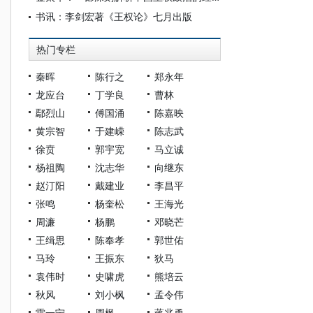
书讯：李剑宏著《王权论》七月出版
热门专栏
秦晖
陈行之
郑永年
龙应台
丁学良
曹林
鄢烈山
傅国涌
陈嘉映
黄宗智
于建嵘
陈志武
徐贲
郭宇宽
马立诚
杨祖陶
沈志华
向继东
赵汀阳
戴建业
李昌平
张鸣
杨奎松
王海光
周濂
杨鹏
邓晓芒
王缉思
陈奉孝
郭世佑
马玲
王振东
狄马
袁伟时
史啸虎
熊培云
秋风
刘小枫
孟令伟
雷一宁
周枫
蒋兆勇