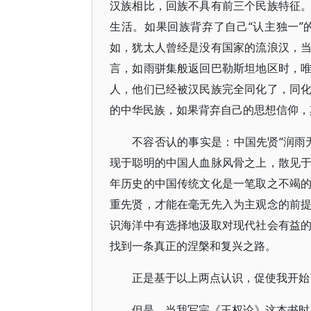
汉族相比，回族不具有前三个民族特征
生活。如果回族背弃了自己“认主独一
如，犹太人曾经是没有国家的流浪汉，
言，如雨骈集般返回巴勒斯坦地区时，
人，他们已经被汉民族完全同化了，同
的中华民族，如果背弃自己的思想信仰，
不容否认的事实是：中国先贤“润雨
现于聪明的中国人血脉风骨之上，散见
年历史的中国传统文化是一笔取之不竭
重先贤，才能在毫无先入为主观念的前
识海洋中有选择地汲取对现代社会有益
找到一条真正的涅槃和复兴之路。
正是基于以上两点认识，促使我开始
但是，当我写完《王权论》这本书时，