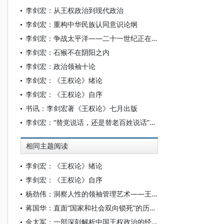
李剑宏：从王权政治到现代政治
李剑宏：重构中华民族认同意识论纲
李剑宏：争战太平洋——二十一世纪正在进行中的中美博弈
李剑宏：石猴不在阴阳之内
李剑宏：政治领袖十论
李剑宏：《王权论》绪论
李剑宏：《王权论》自序
书讯：李剑宏著《王权论》七月出版
李剑宏：“替党说话，还是替老百姓说话”反映的党性与人民性
相同主题阅读
李剑宏：《王权论》绪论
李剑宏：《王权论》自序
杨劲伟：洞察人性的领袖管理艺术——王权论序三
蒋国华：直面“国家和社会双向锁死”的历史命题——《王权论》序二
金太军：一部深刻解析中国王权政治的经典力作——《王权论》序一