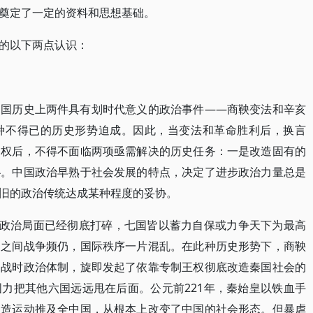
奠定了一定的资料和思想基础。
的以下两点认识：
中国历史上两件具有划时代意义的政治事件——商鞅变法和辛亥
种不得已的历史形势迫成。因此，当变法和革命胜利后，换言
导权后，不得不面临两项亟需解决的历史任务：一是改造固有的
扑。中国政治早熟于社会发展的特点，决定了进步政治力量总是
旧的政治传统达成某种程度的妥协。
的政治局面已经彻底打碎，七国皆以蓄力自保或力争天下为最高
国之间战争频仍，国际秩序一片混乱。在此种历史形势下，商鞅
的战时政治体制，旋即发起了依靠专制王权彻底改造秦国社会的
力把其他六国远远甩在后面。公元前221年，秦始皇以铁血手
改造运动推及全中国，从根本上改变了中国的社会形态。但暴虐