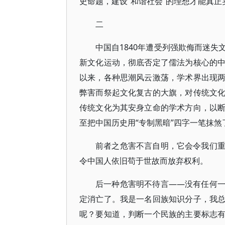
史命题，建设“和谐社会”的理想才能真正
二
中国自1840年遭受列强欺侮而迷
新文化运动，彻底否定了儒法为核心的
以来，各种思潮风云激荡，学术界出现
弊害而祭起文化复古的大旗，对传统文
传统文化为其安身立命的学术方向，以
至把中国历史用“专制黑暗”四字一笔抹
前者之危害不言自明，它会令我们
令中国人依旧苟于世故而放弃权利。
后一种危害明不待言——没有任何
定消亡了。我是一名回族知识分子，我
呢？要知道，判断一个民族的主要标志