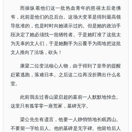
而操纵着他们这一批热血青年的慈禧太后老佛
爷，此前是他们的总后台。这场大变革是得到最高领
导批准的，也是时时向她请示过的。但是她的政治手
段决定了她必须找一批牺牲者。于是她盯准了这批太
为无辜的文人们，于是她翻手为云覆手为雨地把这批
文人推向了法场，砍头！
康梁二位变法核心人物，由于得到了皇帝的提醒
赶紧逃跑，落难日本。之后这二位再没折腾出什么名
堂。
此前我去过香山梁启超的墓前一人默默地悼念。
这里只有孤零零一座荒冢，墓碑无字。
梁公先生有遗言，他要一人静悄悄地长眠西山。
不要留一字给后人。他的墓碑是无字碑。他留给后人