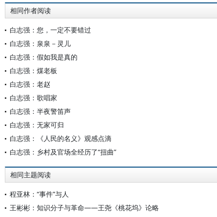
相同作者阅读
白志强：您，一定不要错过
白志强：泉泉－灵儿
白志强：假如我是真的
白志强：煤老板
白志强：老赵
白志强：歌唱家
白志强：半夜警笛声
白志强：无家可归
白志强：《人民的名义》观感点滴
白志强：乡村及官场全经历了“扭曲”
相同主题阅读
程亚林：“事件”与人
王彬彬：知识分子与革命——王尧《桃花坞》论略