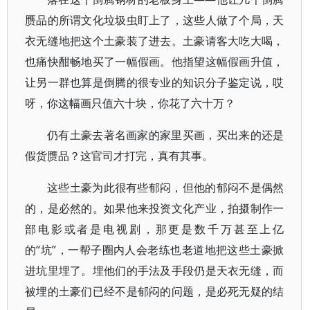
赝品的所谓文化垃圾虫盯上了，这些人做了个局，天
衣无缝地把这个土豪装了进去。土豪请客大吃大喝，
也痛快酣畅地买了一幅假画。他指望这幅假画升值，
让另一群也算是倒腾的很专业的知识分子鉴定说，哎
呀，你这幅画只值六十块，你花了六十万？
仍有土豪去著名画家的家里买画，买出来的还是
假货赝品？这官司才打完，真有其事。
这些土豪为此很有些郁闷，但他的郁闷不是偶然
的，是必然的。如果他来投资文化产业，拍摄制作一
部电影或者是电视剧，那更是数千万甚至上亿
的“坑”，一帮子圈内人会老练也老道地把这些土豪掀
进坑里埋了。埋他们的手法及手段仍是天衣无缝，而
被埋的土豪们已经不是郁闷的问题，是必死无疑的结