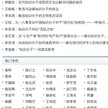
林毓生：近代知识分子借思想文化以解决问题的途径
王彬彬：鲁迅与边缘知识分子的命运
李东琪：晚清知识分子的文明形态话语
王锐：九一八事变后中国知识分子对于“现代化”的构思——《申报月刊》的相关讨论及其回响
朱富强：知识分子何以“无耻之耻”
张艺英：从“小生产者”批判到“包产到户”政策出台——兼论知识分子的历史观念对政策制定的影响
朱富强：自由知识分子如何做真学问——兼论现代经济学人的知识要
李放春：“知识分子”一词源流新考
热门专栏
秦晖
陈行之
郑永年
龙应台
丁学良
曹林
鄢烈山
傅国涌
陈嘉映
黄宗智
于建嵘
陈志武
徐贲
郭宇宽
马立诚
杨祖陶
沈志华
向继东
赵汀阳
戴建业
李昌平
张鸣
杨奎松
王海光
周濂
杨鹏
邓晓芒
王缉思
陈奉孝
郭世佑
马玲
王振东
狄马
袁伟时
史啸虎