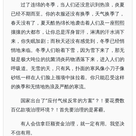
过了连绵的冬季，当人们还没意识到热浪，炎夏
已经不期而至。你的衣服还没有换季，天气换季了，
春天没有了，夏天酷热绵长地袭击着人们及一座熙熙
攘攘的大都市，让你总是浑身冒汗，淋漓的汗水淌下
来，你失眠加剧；而秋天还没有感觉到，冬季已经悄
悄地来临。冬季人们盼着下雪，因为雪下来了，那无
疑是极大吨位的抗菌消炎药物洒落下来，进入人们的
呼吸道。无雪的天，只有风，扑面的寒风像小刀子像
砂纸一样在人们脸上颈项中抹拉着。你只能忍受这样
的换季和无情地热浪及严酷的寒流。
国家出台了“应付气候反常的方案”？！要花费数
百亿款项治理环境？！首先要治理的是雾霾。
有人会信拿巨额资金治理，就一定有用。我坚决
不信有用。