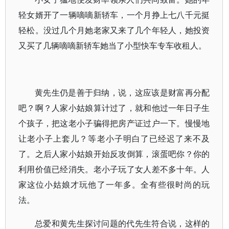
轻女婿开了一辆嘀嘀新轿车，一个月挣上七八千元挺
轻松。没过几个月她老家又来了几个年轻人，她投资
又买了几辆嘀嘀新轿车她当了小型快车专车收租人。
黄先生仍是善于归纳，说，这应该是财富再分配
吧？啊？人家小姑娘算计过了，就和他过一年日子生
个孩子，把这老小子骗得把房产证过户一下。慢慢地
让老小子上套儿？等老小子明白了已经迟了来不及
了。之后人家小姑娘开始反攻倒算，滚蛋吧你？你的
利用价值已经消失。老小子玩了女人差不多十年。人
家这位小姑娘才玩他了一年多。全有些很时尚的玩
法。
总爱和黄先生探讨问题的代先生符合说，这样的