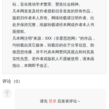
站，旨在推动学术繁荣、塑造社会精神。
凡本网首发及经作者授权但非首发的所有作品，
版权归作者本人所有。网络转载请注明作者、出
处并保持完整，纸媒转载请经本网或作者本人书
面授权。
凡本网注明“来源：XXX（非爱思想网）”的作品，
均转载自其它媒体，转载目的在于分享信息、助
推思想传播，并不代表本网赞同其观点和对其真
实性负责。若作者或版权人不愿被使用，请来函
指出，本网即予改正。
评论（0）
请先
登录
后发表评论～
评论