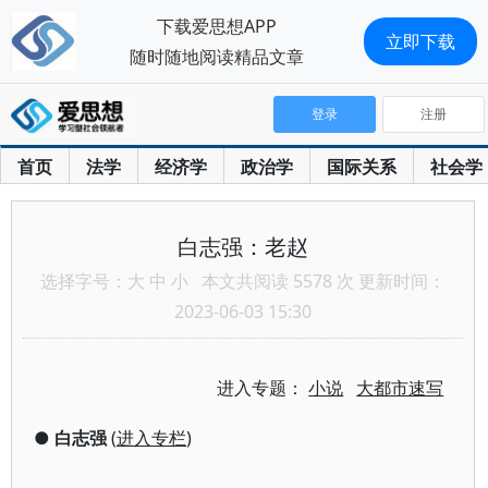
下载爱思想APP
立即下载
随时随地阅读精品文章
登录
注册
首页
法学
经济学
政治学
国际关系
社会学
白志强：老赵
选择字号：
大
中
小
本文共阅读 5578 次 更新时间：
2023-06-03 15:30
进入专题：
小说
大都市速写
●
白志强
(
进入专栏
)