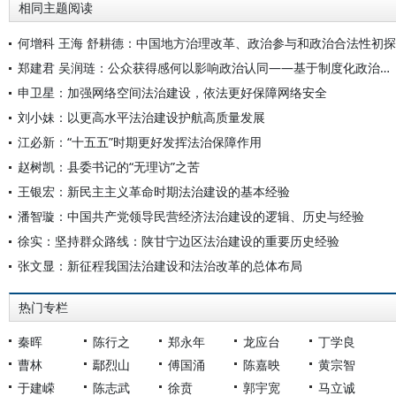
相同主题阅读
何增科 王海 舒耕德：中国地方治理改革、政治参与和政治合法性初探
郑建君 吴润琏：公众获得感何以影响政治认同——基于制度化政治参与和政治价值观的分析
申卫星：加强网络空间法治建设，依法更好保障网络安全
刘小妹：以更高水平法治建设护航高质量发展
江必新：“十五五”时期更好发挥法治保障作用
赵树凯：县委书记的“无理访”之苦
王银宏：新民主主义革命时期法治建设的基本经验
潘智璇：中国共产党领导民营经济法治建设的逻辑、历史与经验
徐实：坚持群众路线：陕甘宁边区法治建设的重要历史经验
张文显：新征程我国法治建设和法治改革的总体布局
热门专栏
秦晖
陈行之
郑永年
龙应台
丁学良
曹林
鄢烈山
傅国涌
陈嘉映
黄宗智
于建嵘
陈志武
徐贲
郭宇宽
马立诚