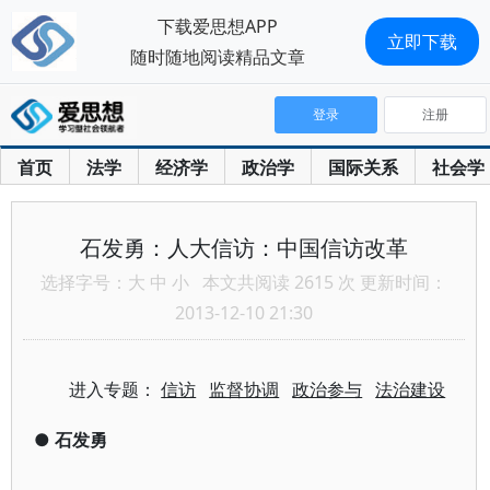
下载爱思想APP
立即下载
随时随地阅读精品文章
登录
注册
首页
法学
经济学
政治学
国际关系
社会学
石发勇：人大信访：中国信访改革
选择字号：
大
中
小
本文共阅读 2615 次 更新时间：
2013-12-10 21:30
进入专题：
信访
监督协调
政治参与
法治建设
●
石发勇