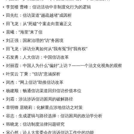
李贺楼 曹峰：信访活动中非制度化行为的逻辑
田先红：信访渠道“越疏越堵”成因析
田飞龙：从“死磕”个案走向普遍正义
晨曦：“海里”来了信
刘正强：国家治理的“访”务困境
田飞龙：诉访分离如何从“我有冤”到“我有权”
石发勇：人大信访：中国信访改革
封丽霞：中国人为什么“偏好”上访？——一个法文化视角的观察
叶笑云 丁秉：“信访”意涵探析
闵杰：“网上信访”助推信访改革
杨建顺：畅通信访渠道回归信访价值本位
刘霜：涉法涉诉信访困局的破解路径
章明锋 居晓莉：化解重点涉地信访之对策
容志：生成逻辑与路径选择：信访困局的政治学分析
韩晓龙：信访制度法律问题研究
宋心然：论人大常委会在涉诉信访工作中的功能