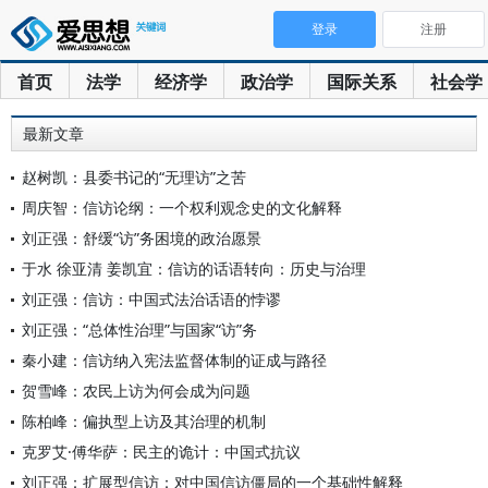
登录
注册
首页
法学
经济学
政治学
国际关系
社会学
最新文章
赵树凯：县委书记的“无理访”之苦
周庆智：信访论纲：一个权利观念史的文化解释
刘正强：舒缓“访”务困境的政治愿景
于水 徐亚清 姜凯宜：信访的话语转向：历史与治理
刘正强：信访：中国式法治话语的悖谬
刘正强：“总体性治理”与国家“访”务
秦小建：信访纳入宪法监督体制的证成与路径
贺雪峰：农民上访为何会成为问题
陈柏峰：偏执型上访及其治理的机制
克罗艾·傅华萨：民主的诡计：中国式抗议
刘正强：扩展型信访：对中国信访僵局的一个基础性解释